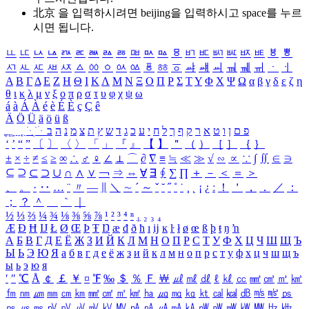
北京 을 입력하시려면
beijing
을 입력하시고 space를 누르
시면 됩니다.
ㅥ
ㅦ
ㅧ
ㅨ
ㅩ
ㅪ
ㅫ
ㅬ
ㅭ
ㅮ
ㅯ
ㅰ
ㅱ
ㅲ
ㅳ
ㅴ
ㅵ
ㅶ
ㅷ
ㅸ
ㅹ
ㅺ
ㅻ
ㅼ
ㅽ
ㅾ
ㅿ
ㆀ
ㆁ
ㆂ
ㆃ
ㆄ
ㆅ
ㆆ
ㆇ
ㆈ
ㆉ
ㆊ
ㆋ
ㆌ
ㆍ
ㆎ
Α
Β
Γ
Δ
Ε
Ζ
Η
Θ
Ι
Κ
Λ
Μ
Ν
Ξ
Ο
Π
Ρ
Σ
Τ
Υ
Φ
Χ
Ψ
Ω
α
β
γ
δ
ε
ζ
η
θ
ι
κ
λ
μ
ν
ξ
ο
π
ρ
σ
τ
υ
φ
χ
ψ
ω
á
à
Á
À
é
è
É
È
ç
Ç
ê
Ä
Ö
Ü
ä
ö
ü
ß
ְ
ֳ
ֲ
ֱ
ָ
ַ
ֵ
ֶ
ִ
ֹ
ּ
ֻ
ׂ
ׁ
ּ
ב
ה
נ
מ
צ
ת
ץ
ש
ד
ג
כ
ע
י
ח
ל
ך
ף
ק
ר
א
ט
ו
ן
ם
פ
‘
’
“
”
〔
〕
〈
〉
「
」
『
』
【
】
＂
（
）
［
］
｛
｝
±
×
÷
≠
≤
≥
∞
∴
♂
♀
∠
⊥
⌒
∂
∇
≡
≒
≪
≫
√
∽
∝
∵
∫
∬
∈
∋
⊆
⊇
⊂
⊃
∪
∩
∧
∨
￢
⇒
⇔
∀
∃
∮
∑
∏
＋
－
＜
＝
＞
、
。
·
‥
…
¨
〃
―
∥
＼
∼
´
～
ˇ
˘
˝
˚
˙
¸
˛
¡
¿
ː
！
＇
，
．
／
：
；
？
＾
＿
｀
｜
½
⅓
⅔
¼
¾
⅛
⅜
⅝
⅞
¹
²
³
⁴
ⁿ
₁
₂
₃
₄
Æ
Ð
Ħ
Ĳ
Ł
Ø
Œ
Þ
Ŧ
Ŋ
æ
đ
ð
ħ
ı
ĳ
ĸ
ŀ
ł
ø
œ
ß
þ
ŧ
ŋ
ŉ
А
Б
В
Г
Д
Е
Ё
Ж
З
И
Й
К
Л
М
Н
О
П
Р
С
Т
У
Ф
Х
Ц
Ч
Ш
Щ
Ъ
Ы
Ь
Э
Ю
Я
а
б
в
г
д
е
ё
ж
з
и
й
к
л
м
н
о
п
р
с
т
у
ф
х
ц
ч
ш
щ
ъ
ы
ь
э
ю
я
′
″
℃
Å
￠
￡
￥
¤
℉
‰
＄
％
Ｆ
￦
㎕
㎖
㎗
ℓ
㎘
㏄
㎣
㎤
㎥
㎦
㎙
㎚
㎛
㎜
㎝
㎞
㎟
㎠
㎡
㎢
㏊
㎍
㎎
㎏
㏏
㎈
㎉
㏈
㎧
㎨
㎰
㎱
㎲
㎳
㎴
㎵
㎶
㎷
㎸
㎹
㎀
㎁
㎂
㎃
㎄
㎺
㎻
㎽
㎾
㎿
㎐
㎑