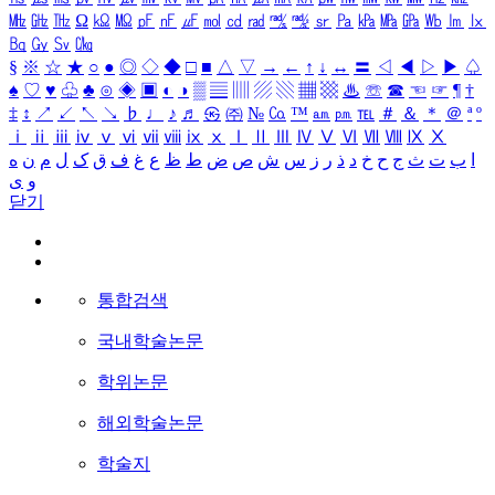
㎒
㎓
㎔
Ω
㏀
㏁
㎊
㎋
㎌
㏖
㏅
㎭
㎮
㎯
㏛
㎩
㎪
㎫
㎬
㏝
㏐
㏓
㏃
㏉
㏜
㏆
§
※
☆
★
○
●
◎
◇
◆
□
■
△
▽
→
←
↑
↓
↔
〓
◁
◀
▷
▶
♤
♠
♡
♥
♧
♣
⊙
◈
▣
◐
◑
▒
▤
▥
▨
▧
▦
▩
♨
☏
☎
☜
☞
¶
†
‡
↕
↗
↙
↖
↘
♭
♩
♪
♬
㉿
㈜
№
㏇
™
㏂
㏘
℡
＃
＆
＊
＠
ª
º
ⅰ
ⅱ
ⅲ
ⅳ
ⅴ
ⅵ
ⅶ
ⅷ
ⅸ
ⅹ
Ⅰ
Ⅱ
Ⅲ
Ⅳ
Ⅴ
Ⅵ
Ⅶ
Ⅷ
Ⅸ
Ⅹ
ا
ب
ت
ث
ج
ح
خ
د
ذ
ر
ز
س
ش
ص
ض
ط
ظ
ع
غ
ف
ق
ک
ل
م
ن
ه
و
ی
닫기
통합검색
국내학술논문
학위논문
해외학술논문
학술지