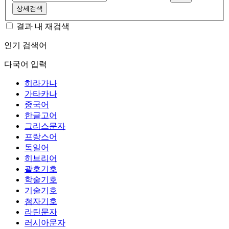
상세검색
결과 내 재검색
인기 검색어
다국어 입력
히라가나
가타카나
중국어
한글고어
그리스문자
프랑스어
독일어
히브리어
괄호기호
학술기호
기술기호
첨자기호
라틴문자
러시아문자