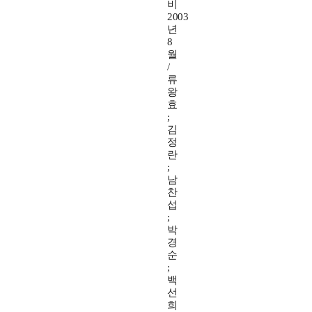
비
2003
년
8
월
/
류
왕
효
;
김
정
란
;
남
찬
섭
;
박
경
순
;
백
선
희