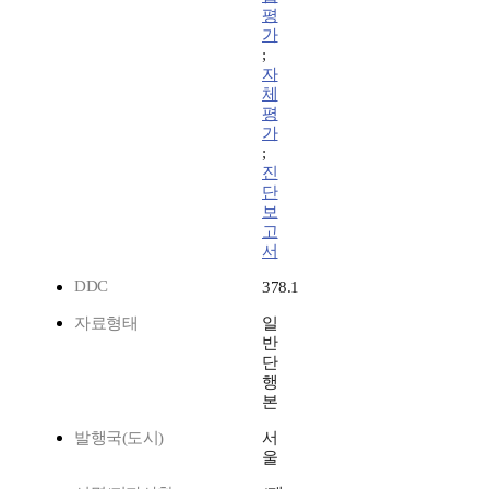
평
가
;
자
체
평
가
;
진
단
보
고
서
DDC
378.1
자료형태
일
반
단
행
본
발행국(도시)
서
울