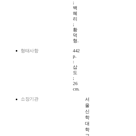
;
백
혜
리
;
황
덕
형.
형태사항
442
p.
:
삽
도
;
26
cm.
소장기관
서
울
신
학
대
학
교