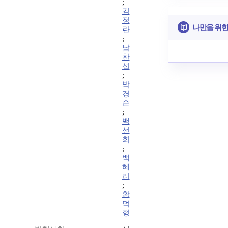
;
김
정
나만을 위한
란
;
남
찬
섭
;
박
경
순
;
백
선
희
;
백
혜
리
;
황
덕
형