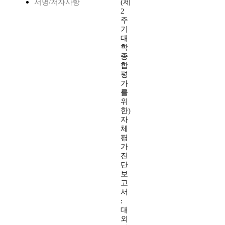
서명/저자사항
(제
2
주
기
대
학
종
합
평
가
를
위
한)
자
체
평
가
진
단
보
고
서
:
대
외