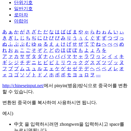
단위기호
일반기호
로마자
아랍어
あ
ぁ
か
が
さ
ざ
た
だ
な
は
ば
ぱ
ま
や
ゃ
ら
わ
ゎ
ん
い
ぃ
き
ぎ
し
じ
ち
ぢ
に
ひ
び
ぴ
み
り
う
ぅ
く
ぐ
す
ず
つ
づ
っ
ぬ
ふ
ぶ
ぷ
む
ゆ
ゅ
る
え
ぇ
け
げ
せ
ぜ
て
で
ね
へ
べ
ぺ
め
れ
お
ぉ
こ
ご
そ
ぞ
と
ど
の
ほ
ぼ
ぽ
も
よ
ょ
ろ
を
ア
ァ
カ
サ
ザ
タ
ダ
ナ
ハ
バ
パ
マ
ヤ
ャ
ラ
ワ
ヮ
ン
イ
ィ
キ
ギ
シ
ジ
チ
ヂ
ニ
ヒ
ビ
ピ
ミ
リ
ウ
ゥ
ク
グ
ス
ズ
ツ
ヅ
ッ
ヌ
フ
ブ
プ
ム
ユ
ュ
ル
エ
ェ
ケ
ゲ
セ
ゼ
テ
デ
ヘ
ベ
ペ
メ
レ
オ
ォ
コ
ゴ
ソ
ゾ
ト
ド
ノ
ホ
ボ
ポ
モ
ヨ
ョ
ロ
ヲ
―
http://chineseinput.net/
에서 pinyin(병음)방식으로 중국어를 변환
할 수 있습니다.
변환된 중국어를 복사하여 사용하시면 됩니다.
예시)
中文 을 입력하시려면
zhongwen
을 입력하시고 space를
누르시면됩니다.