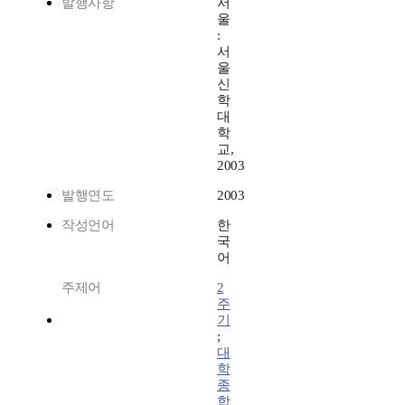
발행사항
서
울
:
서
울
신
학
대
학
교,
2003
발행연도
2003
작성언어
한
국
어
주제어
2
주
기
;
대
학
종
합