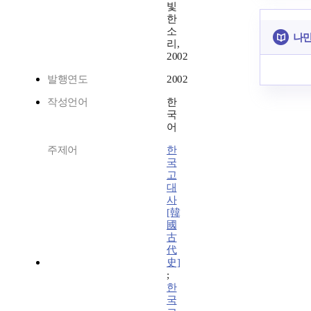
빛
한
소
나만
리,
2002
발행연도
2002
작성언어
한
국
어
주제어
한
국
고
대
사
[韓
國
古
代
史]
;
한
국