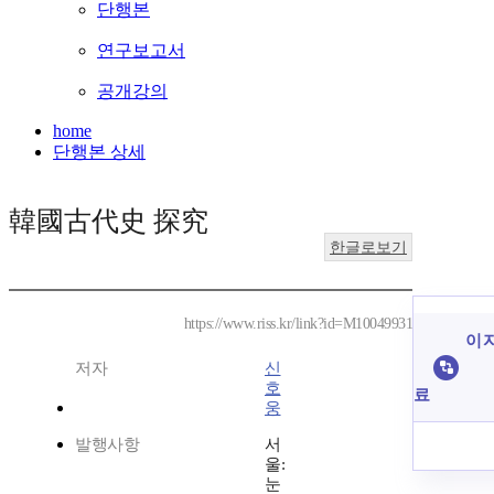
단행본
연구보고서
공개강의
home
단행본 상세
韓國古代史 探究
한글로보기
https://www.riss.kr/link?id=M10049931
이 
저자
신
호
료
웅
발행사항
서
울:
눈