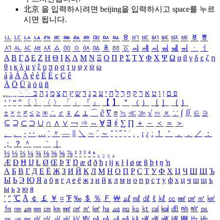
北京 을 입력하시려면
beijing
을 입력하시고 space를 누르
시면 됩니다.
ㅥ
ㅦ
ㅧ
ㅨ
ㅩ
ㅪ
ㅫ
ㅬ
ㅭ
ㅮ
ㅯ
ㅰ
ㅱ
ㅲ
ㅳ
ㅴ
ㅵ
ㅶ
ㅷ
ㅸ
ㅹ
ㅺ
ㅻ
ㅼ
ㅽ
ㅾ
ㅿ
ㆀ
ㆁ
ㆂ
ㆃ
ㆄ
ㆅ
ㆆ
ㆇ
ㆈ
ㆉ
ㆊ
ㆋ
ㆌ
ㆍ
ㆎ
Α
Β
Γ
Δ
Ε
Ζ
Η
Θ
Ι
Κ
Λ
Μ
Ν
Ξ
Ο
Π
Ρ
Σ
Τ
Υ
Φ
Χ
Ψ
Ω
α
β
γ
δ
ε
ζ
η
θ
ι
κ
λ
μ
ν
ξ
ο
π
ρ
σ
τ
υ
φ
χ
ψ
ω
á
à
Á
À
é
è
É
È
ç
Ç
ê
Ä
Ö
Ü
ä
ö
ü
ß
ְ
ֳ
ֲ
ֱ
ָ
ַ
ֵ
ֶ
ִ
ֹ
ּ
ֻ
ׂ
ׁ
ּ
ב
ה
נ
מ
צ
ת
ץ
ש
ד
ג
כ
ע
י
ח
ל
ך
ף
ק
ר
א
ט
ו
ן
ם
פ
‘
’
“
”
〔
〕
〈
〉
「
」
『
』
【
】
＂
（
）
［
］
｛
｝
±
×
÷
≠
≤
≥
∞
∴
♂
♀
∠
⊥
⌒
∂
∇
≡
≒
≪
≫
√
∽
∝
∵
∫
∬
∈
∋
⊆
⊇
⊂
⊃
∪
∩
∧
∨
￢
⇒
⇔
∀
∃
∮
∑
∏
＋
－
＜
＝
＞
、
。
·
‥
…
¨
〃
―
∥
＼
∼
´
～
ˇ
˘
˝
˚
˙
¸
˛
¡
¿
ː
！
＇
，
．
／
：
；
？
＾
＿
｀
｜
½
⅓
⅔
¼
¾
⅛
⅜
⅝
⅞
¹
²
³
⁴
ⁿ
₁
₂
₃
₄
Æ
Ð
Ħ
Ĳ
Ł
Ø
Œ
Þ
Ŧ
Ŋ
æ
đ
ð
ħ
ı
ĳ
ĸ
ŀ
ł
ø
œ
ß
þ
ŧ
ŋ
ŉ
А
Б
В
Г
Д
Е
Ё
Ж
З
И
Й
К
Л
М
Н
О
П
Р
С
Т
У
Ф
Х
Ц
Ч
Ш
Щ
Ъ
Ы
Ь
Э
Ю
Я
а
б
в
г
д
е
ё
ж
з
и
й
к
л
м
н
о
п
р
с
т
у
ф
х
ц
ч
ш
щ
ъ
ы
ь
э
ю
я
′
″
℃
Å
￠
￡
￥
¤
℉
‰
＄
％
Ｆ
￦
㎕
㎖
㎗
ℓ
㎘
㏄
㎣
㎤
㎥
㎦
㎙
㎚
㎛
㎜
㎝
㎞
㎟
㎠
㎡
㎢
㏊
㎍
㎎
㎏
㏏
㎈
㎉
㏈
㎧
㎨
㎰
㎱
㎲
㎳
㎴
㎵
㎶
㎷
㎸
㎹
㎀
㎁
㎂
㎃
㎄
㎺
㎻
㎽
㎾
㎿
㎐
㎑