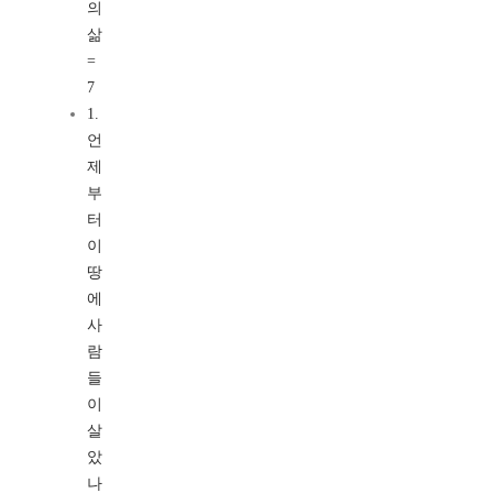
의
삶
=
7
1.
언
제
부
터
이
땅
에
사
람
들
이
살
았
나