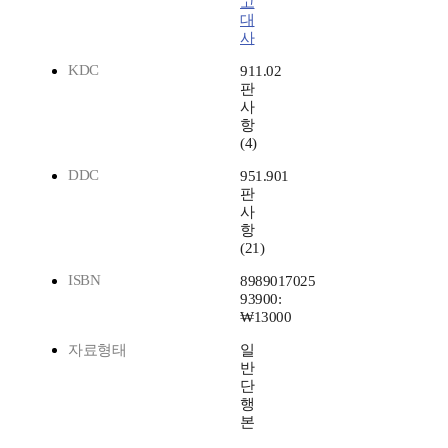
고
대
사
KDC
911.02
판
사
항
(4)
DDC
951.901
판
사
항
(21)
ISBN
8989017025
93900:
₩13000
자료형태
일
반
단
행
본