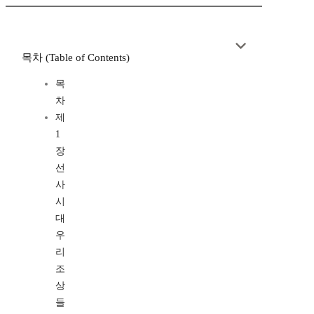
목차 (Table of Contents)
목
차
제
1
장
선
사
시
대
우
리
조
상
들