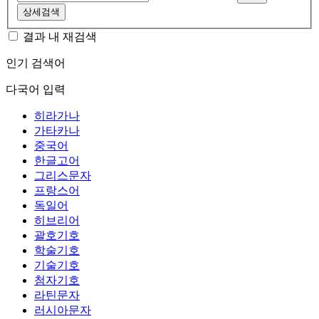
상세검색
결과 내 재검색
인기 검색어
다국어 입력
히라가나
가타카나
중국어
한글고어
그리스문자
프랑스어
독일어
히브리어
괄호기호
학술기호
기술기호
첨자기호
라틴문자
러시아문자