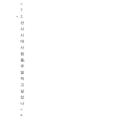
=
7
2.
선
사
시
대
사
람
들,
무
얼
먹
고
살
았
나
=
8