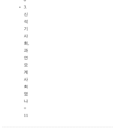
3.
신
석
기
사
회,
과
연
모
계
사
회
였
나
=
11