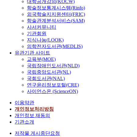
대학공개강의(KOCW)
학술정보통계시스템(Rinfo)
외국학술지지원센터(FRIC)
학술관계분석서비스(SAM)
사서커뮤니티
기관회원
지식나눔(LOOK)
의학전자도서관(MEDLIS)
유관기관 사이트
교육부(MOE)
국립장애인도서관(NLD)
국립중앙도서관(NL)
국회도서관(NAL)
연구윤리정보포털(CRE)
사이언스온 (ScienceON)
이용약관
개인정보처리방침
개인정보 재동의
기관소개
저작물 게시중단요청