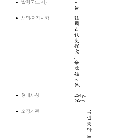
발행국(도시)
서
울
서명/저자사항
韓
國
古
代
史
探
究
/
辛
虎
雄
지
음.
형태사항
254p.;
26cm.
소장기관
국
립
중
앙
도