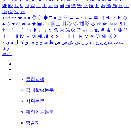
㎒
㎓
㎔
Ω
㏀
㏁
㎊
㎋
㎌
㏖
㏅
㎭
㎮
㎯
㏛
㎩
㎪
㎫
㎬
㏝
㏐
㏓
㏃
㏉
㏜
㏆
§
※
☆
★
○
●
◎
◇
◆
□
■
△
▽
→
←
↑
↓
↔
〓
◁
◀
▷
▶
♤
♠
♡
♥
♧
♣
⊙
◈
▣
◐
◑
▒
▤
▥
▨
▧
▦
▩
♨
☏
☎
☜
☞
¶
†
‡
↕
↗
↙
↖
↘
♭
♩
♪
♬
㉿
㈜
№
㏇
™
㏂
㏘
℡
＃
＆
＊
＠
ª
º
ⅰ
ⅱ
ⅲ
ⅳ
ⅴ
ⅵ
ⅶ
ⅷ
ⅸ
ⅹ
Ⅰ
Ⅱ
Ⅲ
Ⅳ
Ⅴ
Ⅵ
Ⅶ
Ⅷ
Ⅸ
Ⅹ
ا
ب
ت
ث
ج
ح
خ
د
ذ
ر
ز
س
ش
ص
ض
ط
ظ
ع
غ
ف
ق
ک
ل
م
ن
ه
و
ی
닫기
통합검색
국내학술논문
학위논문
해외학술논문
학술지