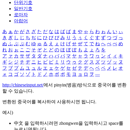
단위기호
일반기호
로마자
아랍어
あ
ぁ
か
が
さ
ざ
た
だ
な
は
ば
ぱ
ま
や
ゃ
ら
わ
ゎ
ん
い
ぃ
き
ぎ
し
じ
ち
ぢ
に
ひ
び
ぴ
み
り
う
ぅ
く
ぐ
す
ず
つ
づ
っ
ぬ
ふ
ぶ
ぷ
む
ゆ
ゅ
る
え
ぇ
け
げ
せ
ぜ
て
で
ね
へ
べ
ぺ
め
れ
お
ぉ
こ
ご
そ
ぞ
と
ど
の
ほ
ぼ
ぽ
も
よ
ょ
ろ
を
ア
ァ
カ
サ
ザ
タ
ダ
ナ
ハ
バ
パ
マ
ヤ
ャ
ラ
ワ
ヮ
ン
イ
ィ
キ
ギ
シ
ジ
チ
ヂ
ニ
ヒ
ビ
ピ
ミ
リ
ウ
ゥ
ク
グ
ス
ズ
ツ
ヅ
ッ
ヌ
フ
ブ
プ
ム
ユ
ュ
ル
エ
ェ
ケ
ゲ
セ
ゼ
テ
デ
ヘ
ベ
ペ
メ
レ
オ
ォ
コ
ゴ
ソ
ゾ
ト
ド
ノ
ホ
ボ
ポ
モ
ヨ
ョ
ロ
ヲ
―
http://chineseinput.net/
에서 pinyin(병음)방식으로 중국어를 변환
할 수 있습니다.
변환된 중국어를 복사하여 사용하시면 됩니다.
예시)
中文 을 입력하시려면
zhongwen
을 입력하시고 space를
누르시면됩니다.