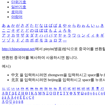
단위기호
일반기호
로마자
아랍어
あ
ぁ
か
が
さ
ざ
た
だ
な
は
ば
ぱ
ま
や
ゃ
ら
わ
ゎ
ん
い
ぃ
き
こ
ご
そ
ぞ
と
ど
の
ほ
ぼ
ぽ
も
よ
ょ
ろ
を
ア
ァ
カ
サ
ザ
タ
ダ
ナ
ハ
バ
パ
マ
ヤ
ャ
ラ
ワ
ヮ
ン
イ
ィ
キ
ギ
ソ
ゾ
ト
ド
ノ
ホ
ボ
ポ
モ
ヨ
ョ
ロ
ヲ
―
http://chineseinput.net/
에서 pinyin(병음)방식으로 중국어를 변환
변환된 중국어를 복사하여 사용하시면 됩니다.
예시)
中文 을 입력하시려면
zhongwen
을 입력하시고 space를
北京 을 입력하시려면
beijing
을 입력하시고 space를 누르
ㅥ
ㅦ
ㅧ
ㅨ
ㅩ
ㅪ
ㅫ
ㅬ
ㅭ
ㅮ
ㅯ
ㅰ
ㅱ
ㅲ
ㅳ
ㅴ
ㅵ
ㅶ
ㅷ
ㅸ
ㅹ
ㅺ
Α
Β
Γ
Δ
Ε
Ζ
Η
Θ
Ι
Κ
Λ
Μ
Ν
Ξ
Ο
Π
Ρ
Σ
Τ
Υ
Φ
Χ
Ψ
Ω
α
β
γ
δ
ε
ζ
η
á
à
Á
À
é
è
É
È
ç
Ç
ê
Ä
Ö
Ü
ä
ö
ü
ß