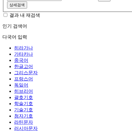
상세검색
결과 내 재검색
인기 검색어
다국어 입력
히라가나
가타카나
중국어
한글고어
그리스문자
프랑스어
독일어
히브리어
괄호기호
학술기호
기술기호
첨자기호
라틴문자
러시아문자