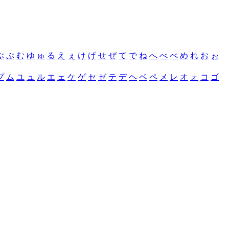
ぶ
ぷ
む
ゆ
ゅ
る
え
ぇ
け
げ
せ
ぜ
て
で
ね
へ
べ
ぺ
め
れ
お
ぉ
プ
ム
ユ
ュ
ル
エ
ェ
ケ
ゲ
セ
ゼ
テ
デ
ヘ
ベ
ペ
メ
レ
オ
ォ
コ
ゴ