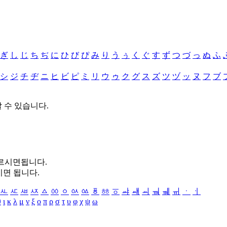
ぎ
し
じ
ち
ぢ
に
ひ
び
ぴ
み
り
う
ぅ
く
ぐ
す
ず
つ
づ
っ
ぬ
ふ
シ
ジ
チ
ヂ
ニ
ヒ
ビ
ピ
ミ
リ
ウ
ゥ
ク
グ
ス
ズ
ツ
ヅ
ッ
ヌ
フ
ブ
할 수 있습니다.
누르시면됩니다.
시면 됩니다.
ㅻ
ㅼ
ㅽ
ㅾ
ㅿ
ㆀ
ㆁ
ㆂ
ㆃ
ㆄ
ㆅ
ㆆ
ㆇ
ㆈ
ㆉ
ㆊ
ㆋ
ㆌ
ㆍ
ㆎ
θ
ι
κ
λ
μ
ν
ξ
ο
π
ρ
σ
τ
υ
φ
χ
ψ
ω