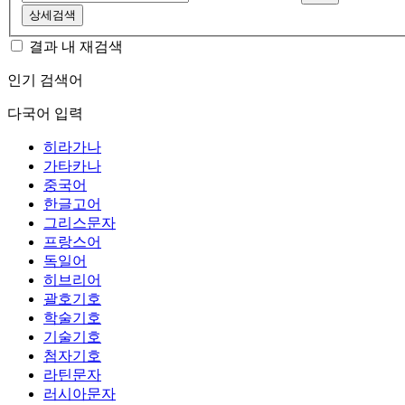
상세검색
결과 내 재검색
인기 검색어
다국어 입력
히라가나
가타카나
중국어
한글고어
그리스문자
프랑스어
독일어
히브리어
괄호기호
학술기호
기술기호
첨자기호
라틴문자
러시아문자