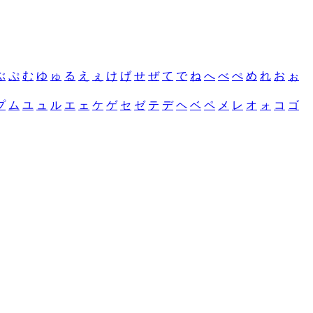
ぶ
ぷ
む
ゆ
ゅ
る
え
ぇ
け
げ
せ
ぜ
て
で
ね
へ
べ
ぺ
め
れ
お
ぉ
プ
ム
ユ
ュ
ル
エ
ェ
ケ
ゲ
セ
ゼ
テ
デ
ヘ
ベ
ペ
メ
レ
オ
ォ
コ
ゴ