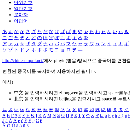
단위기호
일반기호
로마자
아랍어
あ
ぁ
か
が
さ
ざ
た
だ
な
は
ば
ぱ
ま
や
ゃ
ら
わ
ゎ
ん
い
ぃ
き
こ
ご
そ
ぞ
と
ど
の
ほ
ぼ
ぽ
も
よ
ょ
ろ
を
ア
ァ
カ
サ
ザ
タ
ダ
ナ
ハ
バ
パ
マ
ヤ
ャ
ラ
ワ
ヮ
ン
イ
ィ
キ
ギ
ソ
ゾ
ト
ド
ノ
ホ
ボ
ポ
モ
ヨ
ョ
ロ
ヲ
―
http://chineseinput.net/
에서 pinyin(병음)방식으로 중국어를 변환
변환된 중국어를 복사하여 사용하시면 됩니다.
예시)
中文 을 입력하시려면
zhongwen
을 입력하시고 space를
北京 을 입력하시려면
beijing
을 입력하시고 space를 누르
ㅥ
ㅦ
ㅧ
ㅨ
ㅩ
ㅪ
ㅫ
ㅬ
ㅭ
ㅮ
ㅯ
ㅰ
ㅱ
ㅲ
ㅳ
ㅴ
ㅵ
ㅶ
ㅷ
ㅸ
ㅹ
ㅺ
Α
Β
Γ
Δ
Ε
Ζ
Η
Θ
Ι
Κ
Λ
Μ
Ν
Ξ
Ο
Π
Ρ
Σ
Τ
Υ
Φ
Χ
Ψ
Ω
α
β
γ
δ
ε
ζ
η
á
à
Á
À
é
è
É
È
ç
Ç
ê
Ä
Ö
Ü
ä
ö
ü
ß