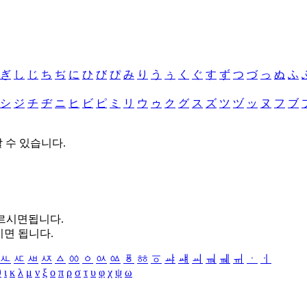
ぎ
し
じ
ち
ぢ
に
ひ
び
ぴ
み
り
う
ぅ
く
ぐ
す
ず
つ
づ
っ
ぬ
ふ
シ
ジ
チ
ヂ
ニ
ヒ
ビ
ピ
ミ
リ
ウ
ゥ
ク
グ
ス
ズ
ツ
ヅ
ッ
ヌ
フ
ブ
할 수 있습니다.
누르시면됩니다.
시면 됩니다.
ㅻ
ㅼ
ㅽ
ㅾ
ㅿ
ㆀ
ㆁ
ㆂ
ㆃ
ㆄ
ㆅ
ㆆ
ㆇ
ㆈ
ㆉ
ㆊ
ㆋ
ㆌ
ㆍ
ㆎ
θ
ι
κ
λ
μ
ν
ξ
ο
π
ρ
σ
τ
υ
φ
χ
ψ
ω