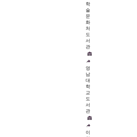
학
술
문
화
처
도
서
관
영
남
대
학
교
도
서
관
이