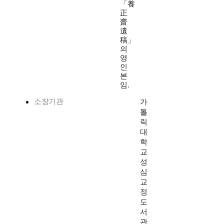
「養
正
齋
遺
稿」
의
영
인
본
임.
소장기관
가
톨
릭
대
학
교
성
심
교
정
도
서
관