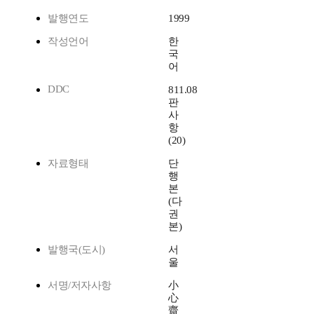
발행연도
1999
작성언어
한
국
어
DDC
811.08
판
사
항
(20)
자료형태
단
행
본
(다
권
본)
발행국(도시)
서
울
서명/저자사항
小
心
齋