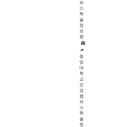
퍼
스
학
술
정
보
원
중
앙
대
학
교
안
성
캠
퍼
스
학
술
정