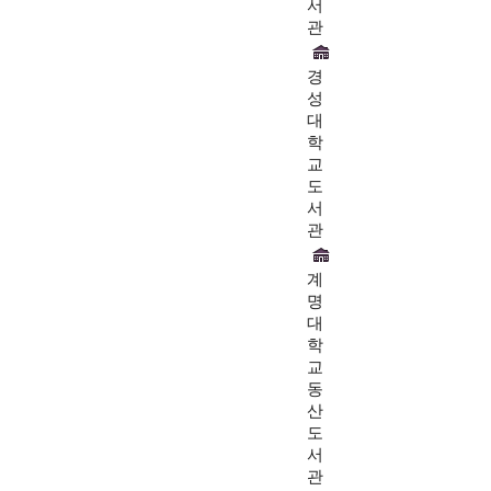
서
관
경
성
대
학
교
도
서
관
계
명
대
학
교
동
산
도
서
관