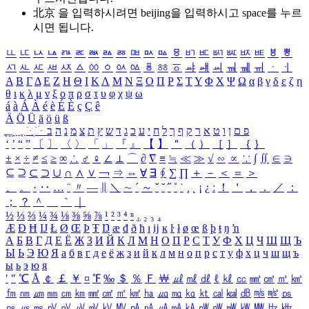
北京 을 입력하시려면
beijing
을 입력하시고 space를 누르
시면 됩니다.
ㅥ
ㅦ
ㅧ
ㅨ
ㅩ
ㅪ
ㅫ
ㅬ
ㅭ
ㅮ
ㅯ
ㅰ
ㅱ
ㅲ
ㅳ
ㅴ
ㅵ
ㅶ
ㅷ
ㅸ
ㅹ
ㅺ
ㅻ
ㅼ
ㅽ
ㅾ
ㅿ
ㆀ
ㆁ
ㆂ
ㆃ
ㆄ
ㆅ
ㆆ
ㆇ
ㆈ
ㆉ
ㆊ
ㆋ
ㆌ
ㆍ
ㆎ
Α
Β
Γ
Δ
Ε
Ζ
Η
Θ
Ι
Κ
Λ
Μ
Ν
Ξ
Ο
Π
Ρ
Σ
Τ
Υ
Φ
Χ
Ψ
Ω
α
β
γ
δ
ε
ζ
η
θ
ι
κ
λ
μ
ν
ξ
ο
π
ρ
σ
τ
υ
φ
χ
ψ
ω
á
à
Á
À
é
è
É
È
ç
Ç
ê
Ä
Ö
Ü
ä
ö
ü
ß
ְ
ֳ
ֲ
ֱ
ָ
ַ
ֵ
ֶ
ִ
ֹ
ּ
ֻ
ׂ
ׁ
ּ
ב
ה
נ
מ
צ
ת
ץ
ש
ד
ג
כ
ע
י
ח
ל
ך
ף
ק
ר
א
ט
ו
ן
ם
פ
‘
’
“
”
〔
〕
〈
〉
「
」
『
』
【
】
＂
（
）
［
］
｛
｝
±
×
÷
≠
≤
≥
∞
∴
♂
♀
∠
⊥
⌒
∂
∇
≡
≒
≪
≫
√
∽
∝
∵
∫
∬
∈
∋
⊆
⊇
⊂
⊃
∪
∩
∧
∨
￢
⇒
⇔
∀
∃
∮
∑
∏
＋
－
＜
＝
＞
、
。
·
‥
…
¨
〃
―
∥
＼
∼
´
～
ˇ
˘
˝
˚
˙
¸
˛
¡
¿
ː
！
＇
，
．
／
：
；
？
＾
＿
｀
｜
½
⅓
⅔
¼
¾
⅛
⅜
⅝
⅞
¹
²
³
⁴
ⁿ
₁
₂
₃
₄
Æ
Ð
Ħ
Ĳ
Ł
Ø
Œ
Þ
Ŧ
Ŋ
æ
đ
ð
ħ
ı
ĳ
ĸ
ŀ
ł
ø
œ
ß
þ
ŧ
ŋ
ŉ
А
Б
В
Г
Д
Е
Ё
Ж
З
И
Й
К
Л
М
Н
О
П
Р
С
Т
У
Ф
Х
Ц
Ч
Ш
Щ
Ъ
Ы
Ь
Э
Ю
Я
а
б
в
г
д
е
ё
ж
з
и
й
к
л
м
н
о
п
р
с
т
у
ф
х
ц
ч
ш
щ
ъ
ы
ь
э
ю
я
′
″
℃
Å
￠
￡
￥
¤
℉
‰
＄
％
Ｆ
￦
㎕
㎖
㎗
ℓ
㎘
㏄
㎣
㎤
㎥
㎦
㎙
㎚
㎛
㎜
㎝
㎞
㎟
㎠
㎡
㎢
㏊
㎍
㎎
㎏
㏏
㎈
㎉
㏈
㎧
㎨
㎰
㎱
㎲
㎳
㎴
㎵
㎶
㎷
㎸
㎹
㎀
㎁
㎂
㎃
㎄
㎺
㎻
㎽
㎾
㎿
㎐
㎑