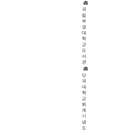
국
립
부
경
대
학
교
도
서
관
단
국
대
학
교
퇴
계
기
념
도