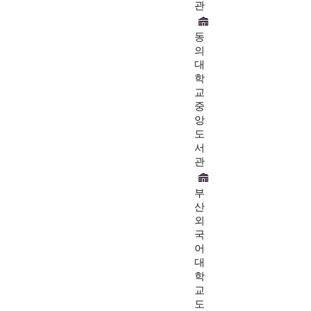
관
동
의
대
학
교
중
앙
도
서
관
부
산
외
국
어
대
학
교
도