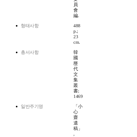
員
會
編.
형태사항
488
p.;
23
cm.
총서사항
韓
國
歷
代
文
集
叢
書;
1469
일반주기명
「小
心
齋
遺
稿」
,