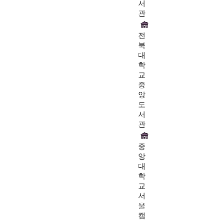
서
관
전
북
대
학
교
중
앙
도
서
관
중
앙
대
학
교
서
울
캠