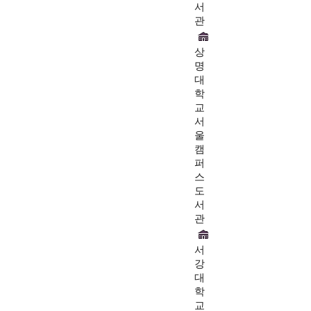
서
관
상
명
대
학
교
서
울
캠
퍼
스
도
서
관
서
강
대
학
교