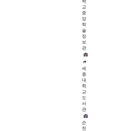
학
교
중
앙
학
술
정
보
관
세
종
대
학
교
도
서
관
순
천