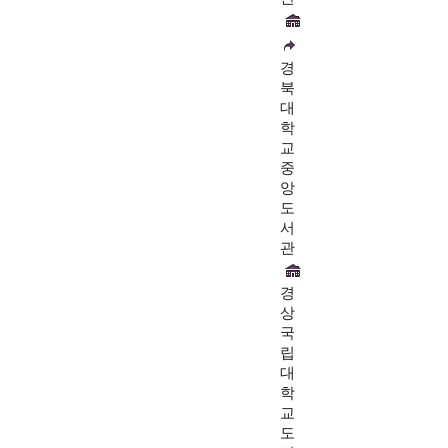
경
북
대
학
교
중
앙
도
서
관
경
상
국
립
대
학
교
도