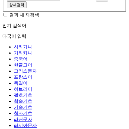
상세검색
결과 내 재검색
인기 검색어
다국어 입력
히라가나
가타카나
중국어
한글고어
그리스문자
프랑스어
독일어
히브리어
괄호기호
학술기호
기술기호
첨자기호
라틴문자
러시아문자