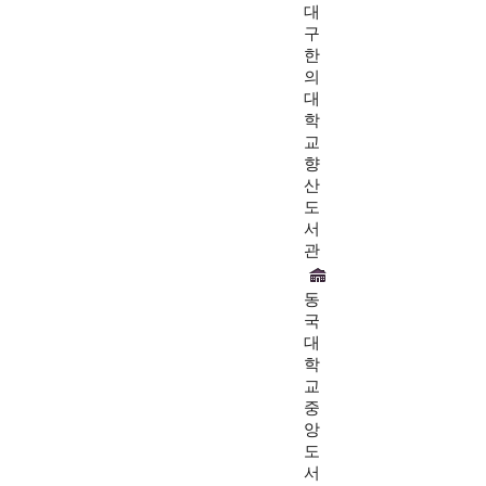
대
구
한
의
대
학
교
향
산
도
서
관
동
국
대
학
교
중
앙
도
서