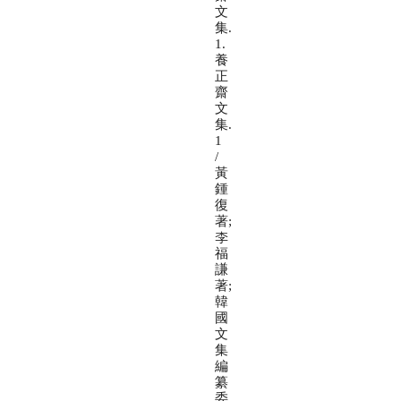
文
集.
1.
養
正
齋
文
集.
1
/
黃
鍾
復
著;
李
福
謙
著;
韓
國
文
集
編
纂
委