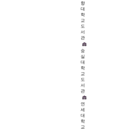
향
대
학
교
도
서
관
숭
실
대
학
교
도
서
관
연
세
대
학
교