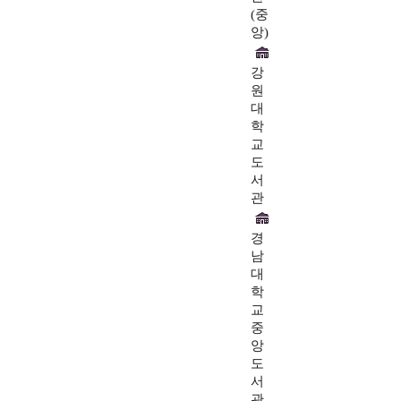
(중
앙)
강
원
대
학
교
도
서
관
경
남
대
학
교
중
앙
도
서
관