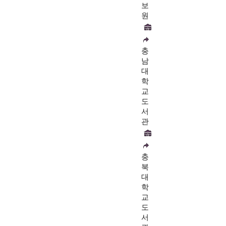
보
원
충
남
대
학
교
도
서
관
충
북
대
학
교
도
서