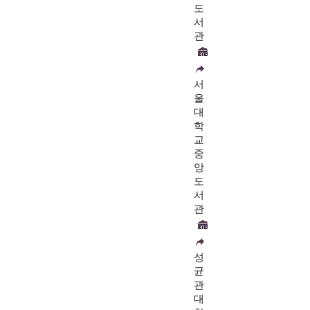
도
서
관
서
울
대
학
교
중
앙
도
서
관
성
균
관
대