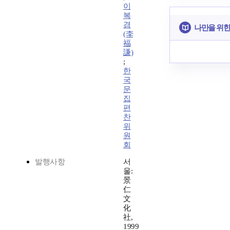
이
복
겸
나만을 위한
(李
福
謙)
;
한
국
문
집
편
찬
위
원
회
발행사항
서
울:
景
仁
文
化
社,
1999