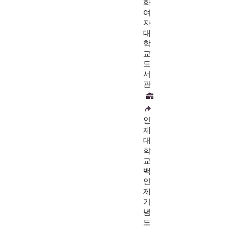
화
여
자
대
학
교
도
서
관
인
제
대
학
교
백
인
제
기
념
도