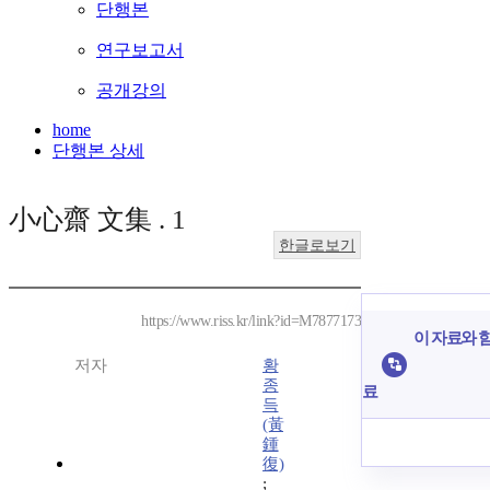
단행본
연구보고서
공개강의
home
단행본 상세
小心齋 文集 . 1
한글로보기
https://www.riss.kr/link?id=M7877173
이 자료와 함
저자
황
종
료
득
(黃
鍾
復)
;