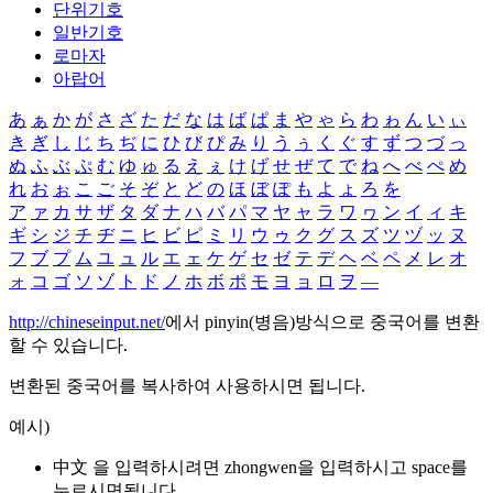
단위기호
일반기호
로마자
아랍어
あ
ぁ
か
が
さ
ざ
た
だ
な
は
ば
ぱ
ま
や
ゃ
ら
わ
ゎ
ん
い
ぃ
き
ぎ
し
じ
ち
ぢ
に
ひ
び
ぴ
み
り
う
ぅ
く
ぐ
す
ず
つ
づ
っ
ぬ
ふ
ぶ
ぷ
む
ゆ
ゅ
る
え
ぇ
け
げ
せ
ぜ
て
で
ね
へ
べ
ぺ
め
れ
お
ぉ
こ
ご
そ
ぞ
と
ど
の
ほ
ぼ
ぽ
も
よ
ょ
ろ
を
ア
ァ
カ
サ
ザ
タ
ダ
ナ
ハ
バ
パ
マ
ヤ
ャ
ラ
ワ
ヮ
ン
イ
ィ
キ
ギ
シ
ジ
チ
ヂ
ニ
ヒ
ビ
ピ
ミ
リ
ウ
ゥ
ク
グ
ス
ズ
ツ
ヅ
ッ
ヌ
フ
ブ
プ
ム
ユ
ュ
ル
エ
ェ
ケ
ゲ
セ
ゼ
テ
デ
ヘ
ベ
ペ
メ
レ
オ
ォ
コ
ゴ
ソ
ゾ
ト
ド
ノ
ホ
ボ
ポ
モ
ヨ
ョ
ロ
ヲ
―
http://chineseinput.net/
에서 pinyin(병음)방식으로 중국어를 변환
할 수 있습니다.
변환된 중국어를 복사하여 사용하시면 됩니다.
예시)
中文 을 입력하시려면
zhongwen
을 입력하시고 space를
누르시면됩니다.