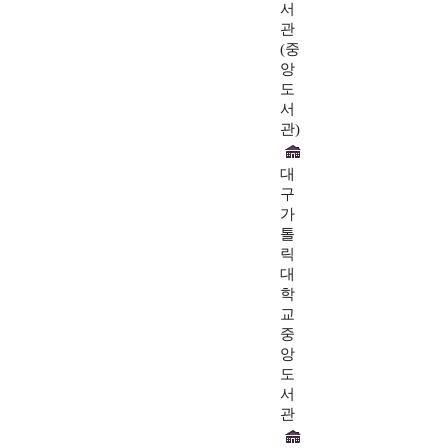
서
관
(중
앙
도
서
관)
대
구
가
톨
릭
대
학
교
중
앙
도
서
관