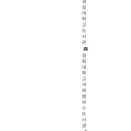
경
성
대
학
교
도
서
관
경
희
대
학
교
국
제
캠
퍼
스
도
서
관