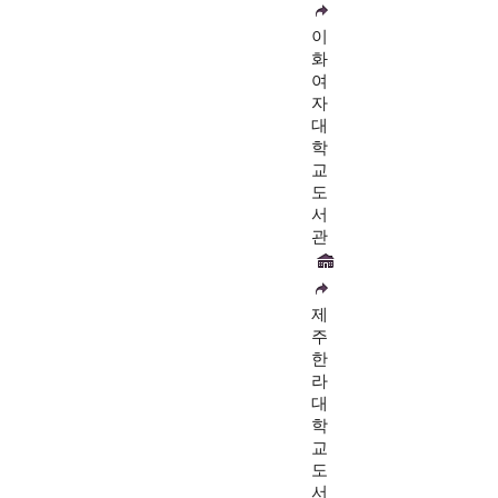
이
화
여
자
대
학
교
도
서
관
제
주
한
라
대
학
교
도
서