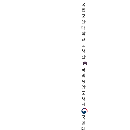
국
립
군
산
대
학
교
도
서
관
국
립
중
앙
도
서
관
국
민
대