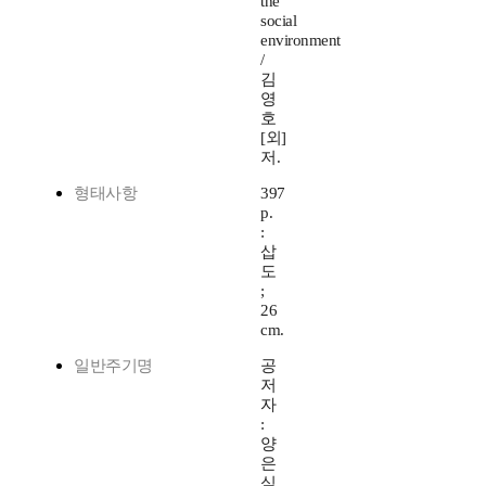
the
social
environment
/
김
영
호
[외]
저.
형태사항
397
p.
:
삽
도
;
26
cm.
일반주기명
공
저
자
:
양
은
심,