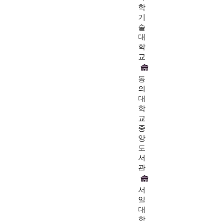
학
기
술
대
학
교
동
의
대
학
교
중
앙
도
서
관
서
일
대
학