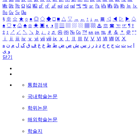
㎒
㎓
㎔
Ω
㏀
㏁
㎊
㎋
㎌
㏖
㏅
㎭
㎮
㎯
㏛
㎩
㎪
㎫
㎬
㏝
㏐
㏓
㏃
㏉
㏜
㏆
§
※
☆
★
○
●
◎
◇
◆
□
■
△
▽
→
←
↑
↓
↔
〓
◁
◀
▷
▶
♤
♠
♡
♥
♧
♣
⊙
◈
▣
◐
◑
▒
▤
▥
▨
▧
▦
▩
♨
☏
☎
☜
☞
¶
†
‡
↕
↗
↙
↖
↘
♭
♩
♪
♬
㉿
㈜
№
㏇
™
㏂
㏘
℡
＃
＆
＊
＠
ª
º
ⅰ
ⅱ
ⅲ
ⅳ
ⅴ
ⅵ
ⅶ
ⅷ
ⅸ
ⅹ
Ⅰ
Ⅱ
Ⅲ
Ⅳ
Ⅴ
Ⅵ
Ⅶ
Ⅷ
Ⅸ
Ⅹ
ا
ب
ت
ث
ج
ح
خ
د
ذ
ر
ز
س
ش
ص
ض
ط
ظ
ع
غ
ف
ق
ک
ل
م
ن
ه
و
ی
닫기
통합검색
국내학술논문
학위논문
해외학술논문
학술지