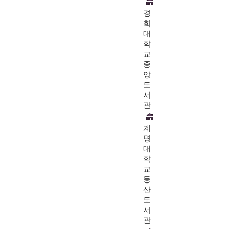
경
희
대
학
교
중
앙
도
서
관
계
명
대
학
교
동
산
도
서
관