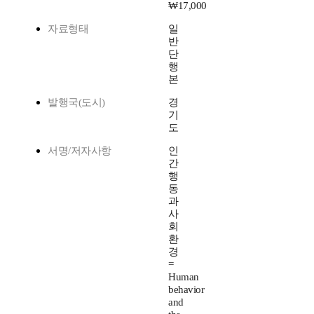
₩17,000
자료형태
일
반
단
행
본
발행국(도시)
경
기
도
서명/저자사항
인
간
행
동
과
사
회
환
경
=
Human
behavior
and