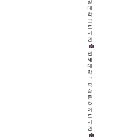
실
대
학
교
도
서
관
연
세
대
학
교
학
술
문
화
처
도
서
관