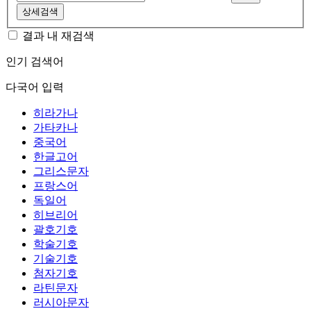
상세검색
결과 내 재검색
인기 검색어
다국어 입력
히라가나
가타카나
중국어
한글고어
그리스문자
프랑스어
독일어
히브리어
괄호기호
학술기호
기술기호
첨자기호
라틴문자
러시아문자