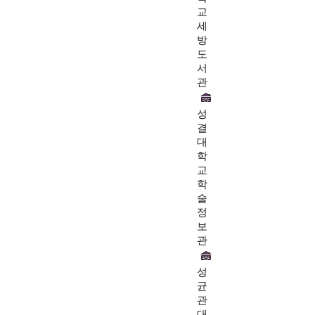
교
세
방
도
서
관
성
결
대
학
교
학
술
정
보
관
성
균
관
대