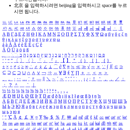
北京 을 입력하시려면
beijing
을 입력하시고 space를 누르
시면 됩니다.
ㅥ
ㅦ
ㅧ
ㅨ
ㅩ
ㅪ
ㅫ
ㅬ
ㅭ
ㅮ
ㅯ
ㅰ
ㅱ
ㅲ
ㅳ
ㅴ
ㅵ
ㅶ
ㅷ
ㅸ
ㅹ
ㅺ
ㅻ
ㅼ
ㅽ
ㅾ
ㅿ
ㆀ
ㆁ
ㆂ
ㆃ
ㆄ
ㆅ
ㆆ
ㆇ
ㆈ
ㆉ
ㆊ
ㆋ
ㆌ
ㆍ
ㆎ
Α
Β
Γ
Δ
Ε
Ζ
Η
Θ
Ι
Κ
Λ
Μ
Ν
Ξ
Ο
Π
Ρ
Σ
Τ
Υ
Φ
Χ
Ψ
Ω
α
β
γ
δ
ε
ζ
η
θ
ι
κ
λ
μ
ν
ξ
ο
π
ρ
σ
τ
υ
φ
χ
ψ
ω
á
à
Á
À
é
è
É
È
ç
Ç
ê
Ä
Ö
Ü
ä
ö
ü
ß
ְ
ֳ
ֲ
ֱ
ָ
ַ
ֵ
ֶ
ִ
ֹ
ּ
ֻ
ׂ
ׁ
ּ
ב
ה
נ
מ
צ
ת
ץ
ש
ד
ג
כ
ע
י
ח
ל
ך
ף
ק
ר
א
ט
ו
ן
ם
פ
‘
’
“
”
〔
〕
〈
〉
「
」
『
』
【
】
＂
（
）
［
］
｛
｝
±
×
÷
≠
≤
≥
∞
∴
♂
♀
∠
⊥
⌒
∂
∇
≡
≒
≪
≫
√
∽
∝
∵
∫
∬
∈
∋
⊆
⊇
⊂
⊃
∪
∩
∧
∨
￢
⇒
⇔
∀
∃
∮
∑
∏
＋
－
＜
＝
＞
、
。
·
‥
…
¨
〃
―
∥
＼
∼
´
～
ˇ
˘
˝
˚
˙
¸
˛
¡
¿
ː
！
＇
，
．
／
：
；
？
＾
＿
｀
｜
½
⅓
⅔
¼
¾
⅛
⅜
⅝
⅞
¹
²
³
⁴
ⁿ
₁
₂
₃
₄
Æ
Ð
Ħ
Ĳ
Ł
Ø
Œ
Þ
Ŧ
Ŋ
æ
đ
ð
ħ
ı
ĳ
ĸ
ŀ
ł
ø
œ
ß
þ
ŧ
ŋ
ŉ
А
Б
В
Г
Д
Е
Ё
Ж
З
И
Й
К
Л
М
Н
О
П
Р
С
Т
У
Ф
Х
Ц
Ч
Ш
Щ
Ъ
Ы
Ь
Э
Ю
Я
а
б
в
г
д
е
ё
ж
з
и
й
к
л
м
н
о
п
р
с
т
у
ф
х
ц
ч
ш
щ
ъ
ы
ь
э
ю
я
′
″
℃
Å
￠
￡
￥
¤
℉
‰
＄
％
Ｆ
￦
㎕
㎖
㎗
ℓ
㎘
㏄
㎣
㎤
㎥
㎦
㎙
㎚
㎛
㎜
㎝
㎞
㎟
㎠
㎡
㎢
㏊
㎍
㎎
㎏
㏏
㎈
㎉
㏈
㎧
㎨
㎰
㎱
㎲
㎳
㎴
㎵
㎶
㎷
㎸
㎹
㎀
㎁
㎂
㎃
㎄
㎺
㎻
㎽
㎾
㎿
㎐
㎑