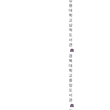
강
원
대
학
교
삼
척
도
서
관
경
북
대
학
교
중
앙
도
서
관