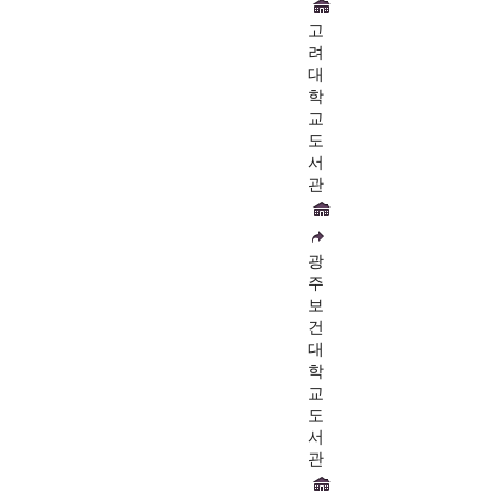
고
려
대
학
교
도
서
관
광
주
보
건
대
학
교
도
서
관