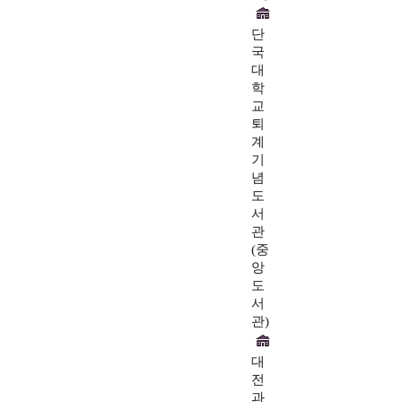
단
국
대
학
교
퇴
계
기
념
도
서
관
(중
앙
도
서
관)
대
전
과