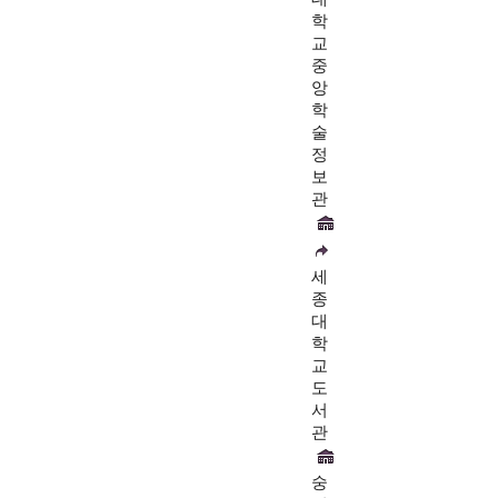
학
교
중
앙
학
술
정
보
관
세
종
대
학
교
도
서
관
숭