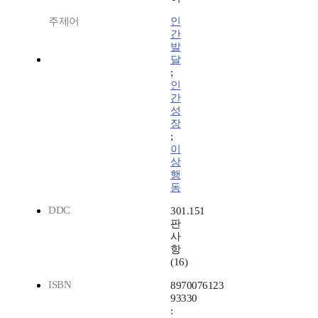
주제어
인
간
발
달
;
인
간
성
장
;
이
상
행
동
DDC
301.151
판
사
항
(16)
ISBN
8970076123
93330
: