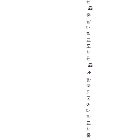
관
충
남
대
학
교
도
서
관
한
국
외
국
어
대
학
교
서
울