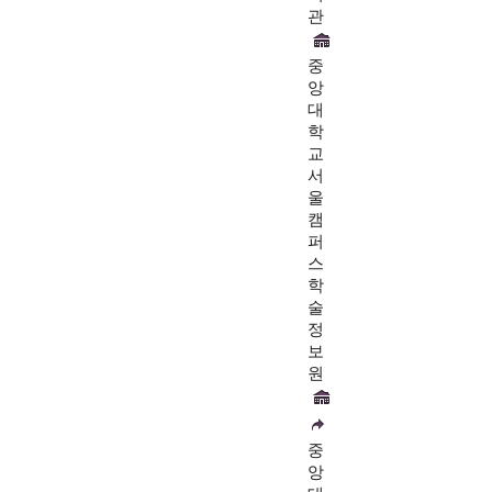
관
중
앙
대
학
교
서
울
캠
퍼
스
학
술
정
보
원
중
앙