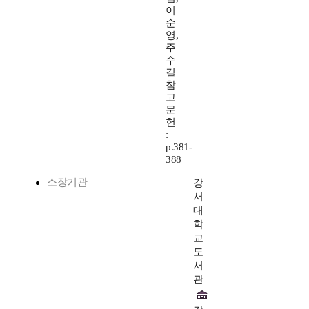
이
순
영,
주
수
길
참
고
문
헌
:
p.381-
388
소장기관
강
서
대
학
교
도
서
관