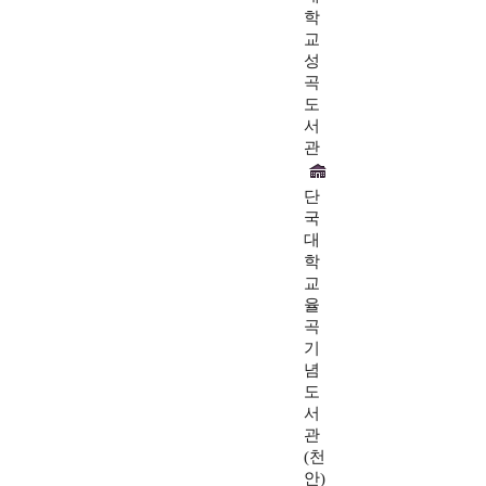
학
교
성
곡
도
서
관
단
국
대
학
교
율
곡
기
념
도
서
관
(천
안)