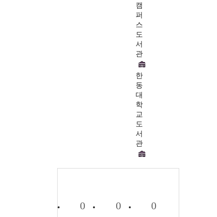
캠
퍼
스
도
서
관
한
동
대
학
교
도
서
관
0
0
0