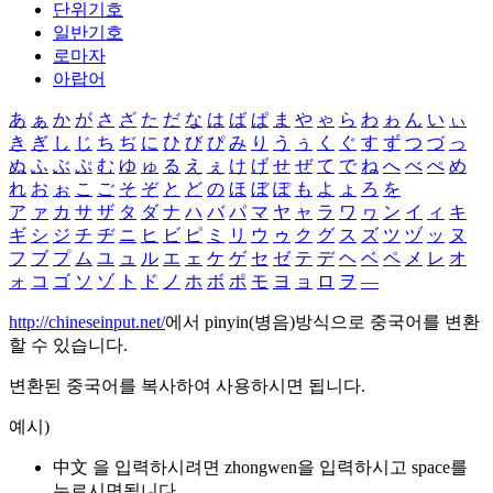
단위기호
일반기호
로마자
아랍어
あ
ぁ
か
が
さ
ざ
た
だ
な
は
ば
ぱ
ま
や
ゃ
ら
わ
ゎ
ん
い
ぃ
き
ぎ
し
じ
ち
ぢ
に
ひ
び
ぴ
み
り
う
ぅ
く
ぐ
す
ず
つ
づ
っ
ぬ
ふ
ぶ
ぷ
む
ゆ
ゅ
る
え
ぇ
け
げ
せ
ぜ
て
で
ね
へ
べ
ぺ
め
れ
お
ぉ
こ
ご
そ
ぞ
と
ど
の
ほ
ぼ
ぽ
も
よ
ょ
ろ
を
ア
ァ
カ
サ
ザ
タ
ダ
ナ
ハ
バ
パ
マ
ヤ
ャ
ラ
ワ
ヮ
ン
イ
ィ
キ
ギ
シ
ジ
チ
ヂ
ニ
ヒ
ビ
ピ
ミ
リ
ウ
ゥ
ク
グ
ス
ズ
ツ
ヅ
ッ
ヌ
フ
ブ
プ
ム
ユ
ュ
ル
エ
ェ
ケ
ゲ
セ
ゼ
テ
デ
ヘ
ベ
ペ
メ
レ
オ
ォ
コ
ゴ
ソ
ゾ
ト
ド
ノ
ホ
ボ
ポ
モ
ヨ
ョ
ロ
ヲ
―
http://chineseinput.net/
에서 pinyin(병음)방식으로 중국어를 변환
할 수 있습니다.
변환된 중국어를 복사하여 사용하시면 됩니다.
예시)
中文 을 입력하시려면
zhongwen
을 입력하시고 space를
누르시면됩니다.