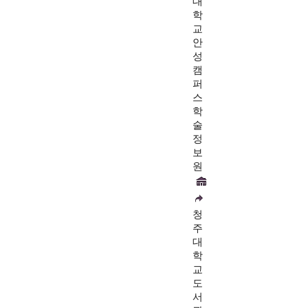
대
학
교
안
성
캠
퍼
스
학
술
정
보
원
청
주
대
학
교
도
서