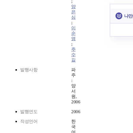
;
양
은
나만
심
;
이
순
영
;
주
수
길
발행사항
파
주
:
양
서
원,
2006
발행연도
2006
작성언어
한
국
어