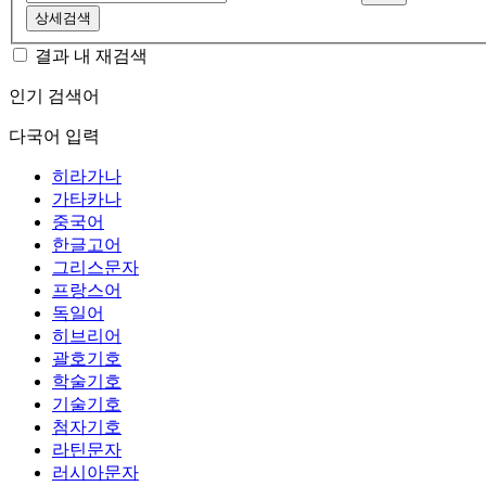
상세검색
결과 내 재검색
인기 검색어
다국어 입력
히라가나
가타카나
중국어
한글고어
그리스문자
프랑스어
독일어
히브리어
괄호기호
학술기호
기술기호
첨자기호
라틴문자
러시아문자