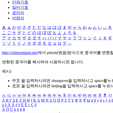
단위기호
일반기호
로마자
아랍어
あ
ぁ
か
が
さ
ざ
た
だ
な
は
ば
ぱ
ま
や
ゃ
ら
わ
ゎ
ん
い
ぃ
き
こ
ご
そ
ぞ
と
ど
の
ほ
ぼ
ぽ
も
よ
ょ
ろ
を
ア
ァ
カ
サ
ザ
タ
ダ
ナ
ハ
バ
パ
マ
ヤ
ャ
ラ
ワ
ヮ
ン
イ
ィ
キ
ギ
ソ
ゾ
ト
ド
ノ
ホ
ボ
ポ
モ
ヨ
ョ
ロ
ヲ
―
http://chineseinput.net/
에서 pinyin(병음)방식으로 중국어를 변환
변환된 중국어를 복사하여 사용하시면 됩니다.
예시)
中文 을 입력하시려면
zhongwen
을 입력하시고 space를
北京 을 입력하시려면
beijing
을 입력하시고 space를 누르
ㅥ
ㅦ
ㅧ
ㅨ
ㅩ
ㅪ
ㅫ
ㅬ
ㅭ
ㅮ
ㅯ
ㅰ
ㅱ
ㅲ
ㅳ
ㅴ
ㅵ
ㅶ
ㅷ
ㅸ
ㅹ
ㅺ
Α
Β
Γ
Δ
Ε
Ζ
Η
Θ
Ι
Κ
Λ
Μ
Ν
Ξ
Ο
Π
Ρ
Σ
Τ
Υ
Φ
Χ
Ψ
Ω
α
β
γ
δ
ε
ζ
η
á
à
Á
À
é
è
É
È
ç
Ç
ê
Ä
Ö
Ü
ä
ö
ü
ß