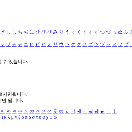
ぎ
し
じ
ち
ぢ
に
ひ
び
ぴ
み
り
う
ぅ
く
ぐ
す
ず
つ
づ
っ
ぬ
ふ
シ
ジ
チ
ヂ
ニ
ヒ
ビ
ピ
ミ
リ
ウ
ゥ
ク
グ
ス
ズ
ツ
ヅ
ッ
ヌ
フ
ブ
할 수 있습니다.
누르시면됩니다.
시면 됩니다.
ㅻ
ㅼ
ㅽ
ㅾ
ㅿ
ㆀ
ㆁ
ㆂ
ㆃ
ㆄ
ㆅ
ㆆ
ㆇ
ㆈ
ㆉ
ㆊ
ㆋ
ㆌ
ㆍ
ㆎ
θ
ι
κ
λ
μ
ν
ξ
ο
π
ρ
σ
τ
υ
φ
χ
ψ
ω