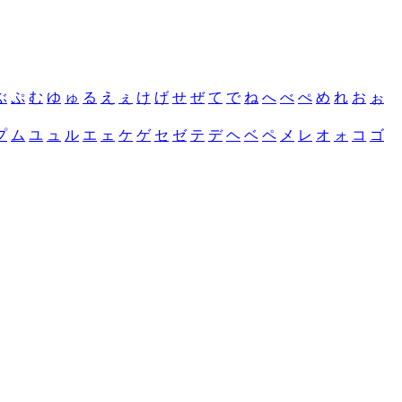
ぶ
ぷ
む
ゆ
ゅ
る
え
ぇ
け
げ
せ
ぜ
て
で
ね
へ
べ
ぺ
め
れ
お
ぉ
プ
ム
ユ
ュ
ル
エ
ェ
ケ
ゲ
セ
ゼ
テ
デ
ヘ
ベ
ペ
メ
レ
オ
ォ
コ
ゴ