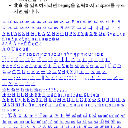
北京 을 입력하시려면
beijing
을 입력하시고 space를 누르
시면 됩니다.
ㅥ
ㅦ
ㅧ
ㅨ
ㅩ
ㅪ
ㅫ
ㅬ
ㅭ
ㅮ
ㅯ
ㅰ
ㅱ
ㅲ
ㅳ
ㅴ
ㅵ
ㅶ
ㅷ
ㅸ
ㅹ
ㅺ
ㅻ
ㅼ
ㅽ
ㅾ
ㅿ
ㆀ
ㆁ
ㆂ
ㆃ
ㆄ
ㆅ
ㆆ
ㆇ
ㆈ
ㆉ
ㆊ
ㆋ
ㆌ
ㆍ
ㆎ
Α
Β
Γ
Δ
Ε
Ζ
Η
Θ
Ι
Κ
Λ
Μ
Ν
Ξ
Ο
Π
Ρ
Σ
Τ
Υ
Φ
Χ
Ψ
Ω
α
β
γ
δ
ε
ζ
η
θ
ι
κ
λ
μ
ν
ξ
ο
π
ρ
σ
τ
υ
φ
χ
ψ
ω
á
à
Á
À
é
è
É
È
ç
Ç
ê
Ä
Ö
Ü
ä
ö
ü
ß
ְ
ֳ
ֲ
ֱ
ָ
ַ
ֵ
ֶ
ִ
ֹ
ּ
ֻ
ׂ
ׁ
ּ
ב
ה
נ
מ
צ
ת
ץ
ש
ד
ג
כ
ע
י
ח
ל
ך
ף
ק
ר
א
ט
ו
ן
ם
פ
‘
’
“
”
〔
〕
〈
〉
「
」
『
』
【
】
＂
（
）
［
］
｛
｝
±
×
÷
≠
≤
≥
∞
∴
♂
♀
∠
⊥
⌒
∂
∇
≡
≒
≪
≫
√
∽
∝
∵
∫
∬
∈
∋
⊆
⊇
⊂
⊃
∪
∩
∧
∨
￢
⇒
⇔
∀
∃
∮
∑
∏
＋
－
＜
＝
＞
、
。
·
‥
…
¨
〃
―
∥
＼
∼
´
～
ˇ
˘
˝
˚
˙
¸
˛
¡
¿
ː
！
＇
，
．
／
：
；
？
＾
＿
｀
｜
½
⅓
⅔
¼
¾
⅛
⅜
⅝
⅞
¹
²
³
⁴
ⁿ
₁
₂
₃
₄
Æ
Ð
Ħ
Ĳ
Ł
Ø
Œ
Þ
Ŧ
Ŋ
æ
đ
ð
ħ
ı
ĳ
ĸ
ŀ
ł
ø
œ
ß
þ
ŧ
ŋ
ŉ
А
Б
В
Г
Д
Е
Ё
Ж
З
И
Й
К
Л
М
Н
О
П
Р
С
Т
У
Ф
Х
Ц
Ч
Ш
Щ
Ъ
Ы
Ь
Э
Ю
Я
а
б
в
г
д
е
ё
ж
з
и
й
к
л
м
н
о
п
р
с
т
у
ф
х
ц
ч
ш
щ
ъ
ы
ь
э
ю
я
′
″
℃
Å
￠
￡
￥
¤
℉
‰
＄
％
Ｆ
￦
㎕
㎖
㎗
ℓ
㎘
㏄
㎣
㎤
㎥
㎦
㎙
㎚
㎛
㎜
㎝
㎞
㎟
㎠
㎡
㎢
㏊
㎍
㎎
㎏
㏏
㎈
㎉
㏈
㎧
㎨
㎰
㎱
㎲
㎳
㎴
㎵
㎶
㎷
㎸
㎹
㎀
㎁
㎂
㎃
㎄
㎺
㎻
㎽
㎾
㎿
㎐
㎑