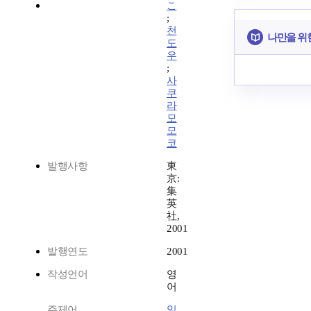
こ
;
천
나만을 위
도
우
;
사
쿠
라
모
모
코
발행사항
東
京:
集
英
社,
2001
발행연도
2001
작성언어
영
어
주제어
일