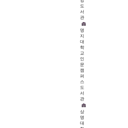
앙
도
서
관
명
지
대
학
교
인
문
캠
퍼
스
도
서
관
상
명
대