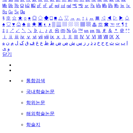
㎒
㎓
㎔
Ω
㏀
㏁
㎊
㎋
㎌
㏖
㏅
㎭
㎮
㎯
㏛
㎩
㎪
㎫
㎬
㏝
㏐
㏓
㏃
㏉
㏜
㏆
§
※
☆
★
○
●
◎
◇
◆
□
■
△
▽
→
←
↑
↓
↔
〓
◁
◀
▷
▶
♤
♠
♡
♥
♧
♣
⊙
◈
▣
◐
◑
▒
▤
▥
▨
▧
▦
▩
♨
☏
☎
☜
☞
¶
†
‡
↕
↗
↙
↖
↘
♭
♩
♪
♬
㉿
㈜
№
㏇
™
㏂
㏘
℡
＃
＆
＊
＠
ª
º
ⅰ
ⅱ
ⅲ
ⅳ
ⅴ
ⅵ
ⅶ
ⅷ
ⅸ
ⅹ
Ⅰ
Ⅱ
Ⅲ
Ⅳ
Ⅴ
Ⅵ
Ⅶ
Ⅷ
Ⅸ
Ⅹ
ا
ب
ت
ث
ج
ح
خ
د
ذ
ر
ز
س
ش
ص
ض
ط
ظ
ع
غ
ف
ق
ک
ل
م
ن
ه
و
ی
닫기
통합검색
국내학술논문
학위논문
해외학술논문
학술지