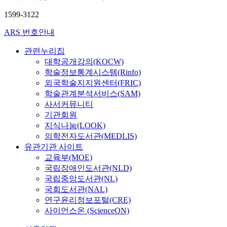
1599-3122
ARS 번호안내
관련누리집
대학공개강의(KOCW)
학술정보통계시스템(Rinfo)
외국학술지지원센터(FRIC)
학술관계분석서비스(SAM)
사서커뮤니티
기관회원
지식나눔(LOOK)
의학전자도서관(MEDLIS)
유관기관 사이트
교육부(MOE)
국립장애인도서관(NLD)
국립중앙도서관(NL)
국회도서관(NAL)
연구윤리정보포털(CRE)
사이언스온 (ScienceON)