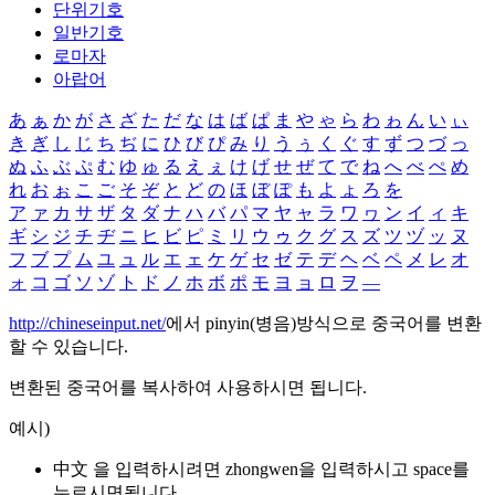
단위기호
일반기호
로마자
아랍어
あ
ぁ
か
が
さ
ざ
た
だ
な
は
ば
ぱ
ま
や
ゃ
ら
わ
ゎ
ん
い
ぃ
き
ぎ
し
じ
ち
ぢ
に
ひ
び
ぴ
み
り
う
ぅ
く
ぐ
す
ず
つ
づ
っ
ぬ
ふ
ぶ
ぷ
む
ゆ
ゅ
る
え
ぇ
け
げ
せ
ぜ
て
で
ね
へ
べ
ぺ
め
れ
お
ぉ
こ
ご
そ
ぞ
と
ど
の
ほ
ぼ
ぽ
も
よ
ょ
ろ
を
ア
ァ
カ
サ
ザ
タ
ダ
ナ
ハ
バ
パ
マ
ヤ
ャ
ラ
ワ
ヮ
ン
イ
ィ
キ
ギ
シ
ジ
チ
ヂ
ニ
ヒ
ビ
ピ
ミ
リ
ウ
ゥ
ク
グ
ス
ズ
ツ
ヅ
ッ
ヌ
フ
ブ
プ
ム
ユ
ュ
ル
エ
ェ
ケ
ゲ
セ
ゼ
テ
デ
ヘ
ベ
ペ
メ
レ
オ
ォ
コ
ゴ
ソ
ゾ
ト
ド
ノ
ホ
ボ
ポ
モ
ヨ
ョ
ロ
ヲ
―
http://chineseinput.net/
에서 pinyin(병음)방식으로 중국어를 변환
할 수 있습니다.
변환된 중국어를 복사하여 사용하시면 됩니다.
예시)
中文 을 입력하시려면
zhongwen
을 입력하시고 space를
누르시면됩니다.