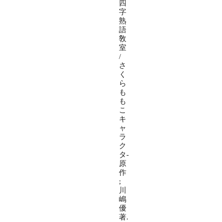
四
字
熟
語
敎
室
/
さ
く
ら
も
も
こ
キ
ャ
ラ
ク
タ-
原
作
;
川
嶋
優
著.