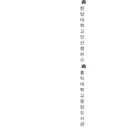
한
양
대
학
교
안
산
캠
퍼
스
홍
익
대
학
교
중
앙
도
서
관