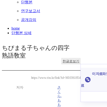
단행본
연구보고서
공개강의
home
단행본 상세
ちびまる子ちゃんの四字
熟語敎室
한글로보기
이 자료와 
https://www.riss.kr/link?id=M10361854
료
저자
さ
く
ら,
も
も