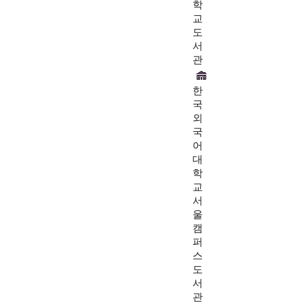
학
교
도
서
관
한
국
외
국
어
대
학
교
서
울
캠
퍼
스
도
서
관