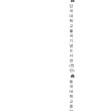
단
국
대
학
교
율
곡
기
념
도
서
관
(천
안)
동
국
대
학
교
중