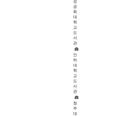
성
공
회
대
학
교
도
서
관
인
하
대
학
교
도
서
관
청
주
대