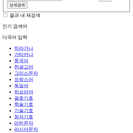
상세검색
결과 내 재검색
인기 검색어
다국어 입력
히라가나
가타카나
중국어
한글고어
그리스문자
프랑스어
독일어
히브리어
괄호기호
학술기호
기술기호
첨자기호
라틴문자
러시아문자