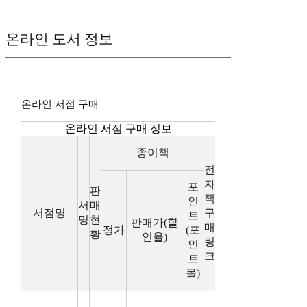
온라인 도서 정보
온라인 서점 구매
온라인 서점 구매 정보
종이책
전
자
포
판
책
인
서
매
서점명
구
트
명
현
판매가(할
매
정가
(포
황
인율)
링
인
크
트
몰)