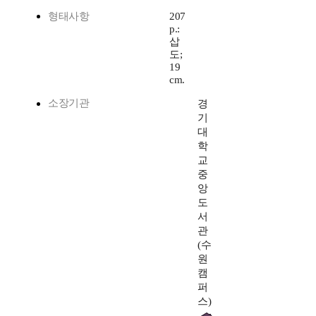
형태사항
207
p.:
삽
도;
19
cm.
소장기관
경
기
대
학
교
중
앙
도
서
관
(수
원
캠
퍼
스)