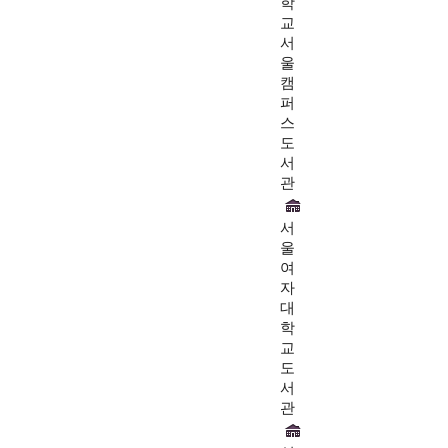
학
교
서
울
캠
퍼
스
도
서
관
서
울
여
자
대
학
교
도
서
관