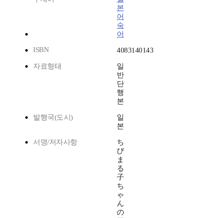
본
어
숙
어
ISBN
4083140143
자료형태
일
반
단
행
본
발행국(도시)
일
본
서명/저자사항
ち
び
ま
る
子
ち
ゃ
ん
の