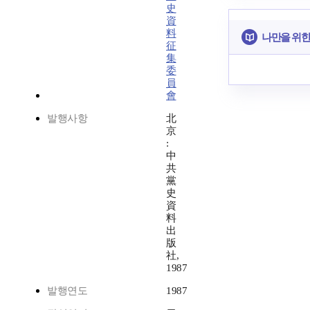
史
資
料
나만을 위한
征
集
委
員
會
발행사항
北
京
:
中
共
黨
史
資
料
出
版
社,
1987
발행연도
1987