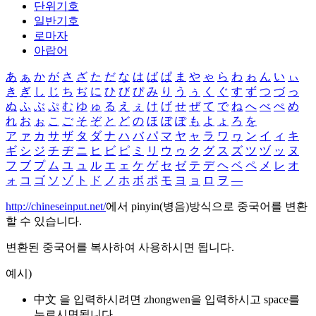
단위기호
일반기호
로마자
아랍어
あ
ぁ
か
が
さ
ざ
た
だ
な
は
ば
ぱ
ま
や
ゃ
ら
わ
ゎ
ん
い
ぃ
き
ぎ
し
じ
ち
ぢ
に
ひ
び
ぴ
み
り
う
ぅ
く
ぐ
す
ず
つ
づ
っ
ぬ
ふ
ぶ
ぷ
む
ゆ
ゅ
る
え
ぇ
け
げ
せ
ぜ
て
で
ね
へ
べ
ぺ
め
れ
お
ぉ
こ
ご
そ
ぞ
と
ど
の
ほ
ぼ
ぽ
も
よ
ょ
ろ
を
ア
ァ
カ
サ
ザ
タ
ダ
ナ
ハ
バ
パ
マ
ヤ
ャ
ラ
ワ
ヮ
ン
イ
ィ
キ
ギ
シ
ジ
チ
ヂ
ニ
ヒ
ビ
ピ
ミ
リ
ウ
ゥ
ク
グ
ス
ズ
ツ
ヅ
ッ
ヌ
フ
ブ
プ
ム
ユ
ュ
ル
エ
ェ
ケ
ゲ
セ
ゼ
テ
デ
ヘ
ベ
ペ
メ
レ
オ
ォ
コ
ゴ
ソ
ゾ
ト
ド
ノ
ホ
ボ
ポ
モ
ヨ
ョ
ロ
ヲ
―
http://chineseinput.net/
에서 pinyin(병음)방식으로 중국어를 변환
할 수 있습니다.
변환된 중국어를 복사하여 사용하시면 됩니다.
예시)
中文 을 입력하시려면
zhongwen
을 입력하시고 space를
누르시면됩니다.