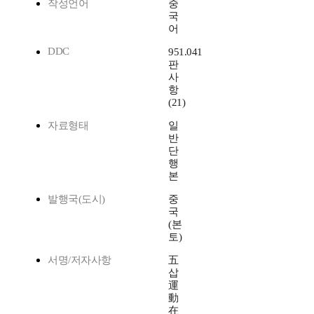
작성언어
중
국
어
DDC
951.041
판
사
항
(21)
자료형태
일
반
단
행
본
발행국(도시)
중
국
(본
토)
서명/저자사항
五
삽
運
動
在