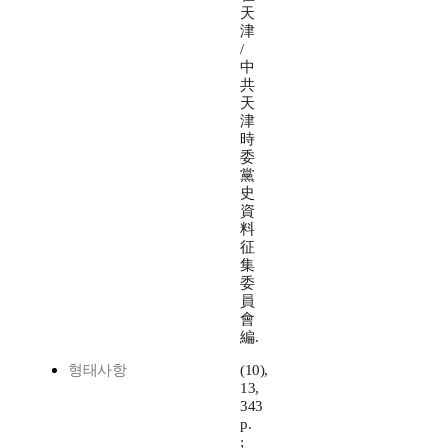
天
津
/
中
共
天
津
時
委
黨
史
資
料
征
集
委
員
會
編.
형태사항
(10),
13,
343
p.
;