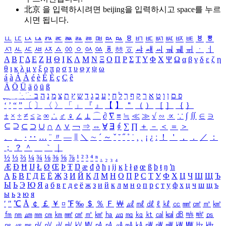
北京 을 입력하시려면
beijing
을 입력하시고 space를 누르
시면 됩니다.
ㅥ
ㅦ
ㅧ
ㅨ
ㅩ
ㅪ
ㅫ
ㅬ
ㅭ
ㅮ
ㅯ
ㅰ
ㅱ
ㅲ
ㅳ
ㅴ
ㅵ
ㅶ
ㅷ
ㅸ
ㅹ
ㅺ
ㅻ
ㅼ
ㅽ
ㅾ
ㅿ
ㆀ
ㆁ
ㆂ
ㆃ
ㆄ
ㆅ
ㆆ
ㆇ
ㆈ
ㆉ
ㆊ
ㆋ
ㆌ
ㆍ
ㆎ
Α
Β
Γ
Δ
Ε
Ζ
Η
Θ
Ι
Κ
Λ
Μ
Ν
Ξ
Ο
Π
Ρ
Σ
Τ
Υ
Φ
Χ
Ψ
Ω
α
β
γ
δ
ε
ζ
η
θ
ι
κ
λ
μ
ν
ξ
ο
π
ρ
σ
τ
υ
φ
χ
ψ
ω
á
à
Á
À
é
è
É
È
ç
Ç
ê
Ä
Ö
Ü
ä
ö
ü
ß
ְ
ֳ
ֲ
ֱ
ָ
ַ
ֵ
ֶ
ִ
ֹ
ּ
ֻ
ׂ
ׁ
ּ
ב
ה
נ
מ
צ
ת
ץ
ש
ד
ג
כ
ע
י
ח
ל
ך
ף
ק
ר
א
ט
ו
ן
ם
פ
‘
’
“
”
〔
〕
〈
〉
「
」
『
』
【
】
＂
（
）
［
］
｛
｝
±
×
÷
≠
≤
≥
∞
∴
♂
♀
∠
⊥
⌒
∂
∇
≡
≒
≪
≫
√
∽
∝
∵
∫
∬
∈
∋
⊆
⊇
⊂
⊃
∪
∩
∧
∨
￢
⇒
⇔
∀
∃
∮
∑
∏
＋
－
＜
＝
＞
、
。
·
‥
…
¨
〃
―
∥
＼
∼
´
～
ˇ
˘
˝
˚
˙
¸
˛
¡
¿
ː
！
＇
，
．
／
：
；
？
＾
＿
｀
｜
½
⅓
⅔
¼
¾
⅛
⅜
⅝
⅞
¹
²
³
⁴
ⁿ
₁
₂
₃
₄
Æ
Ð
Ħ
Ĳ
Ł
Ø
Œ
Þ
Ŧ
Ŋ
æ
đ
ð
ħ
ı
ĳ
ĸ
ŀ
ł
ø
œ
ß
þ
ŧ
ŋ
ŉ
А
Б
В
Г
Д
Е
Ё
Ж
З
И
Й
К
Л
М
Н
О
П
Р
С
Т
У
Ф
Х
Ц
Ч
Ш
Щ
Ъ
Ы
Ь
Э
Ю
Я
а
б
в
г
д
е
ё
ж
з
и
й
к
л
м
н
о
п
р
с
т
у
ф
х
ц
ч
ш
щ
ъ
ы
ь
э
ю
я
′
″
℃
Å
￠
￡
￥
¤
℉
‰
＄
％
Ｆ
￦
㎕
㎖
㎗
ℓ
㎘
㏄
㎣
㎤
㎥
㎦
㎙
㎚
㎛
㎜
㎝
㎞
㎟
㎠
㎡
㎢
㏊
㎍
㎎
㎏
㏏
㎈
㎉
㏈
㎧
㎨
㎰
㎱
㎲
㎳
㎴
㎵
㎶
㎷
㎸
㎹
㎀
㎁
㎂
㎃
㎄
㎺
㎻
㎽
㎾
㎿
㎐
㎑