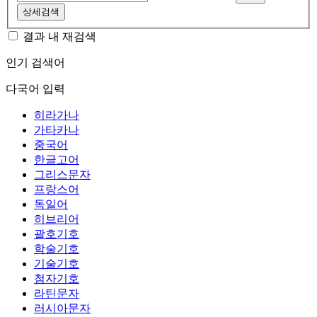
상세검색
결과 내 재검색
인기 검색어
다국어 입력
히라가나
가타카나
중국어
한글고어
그리스문자
프랑스어
독일어
히브리어
괄호기호
학술기호
기술기호
첨자기호
라틴문자
러시아문자