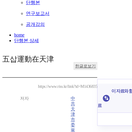
단행본
연구보고서
공개강의
home
단행본 상세
五삽運動在天津
한글로보기
https://www.riss.kr/link?id=M1436835
이 자료와 함
저자
中
共
료
天
津
市
委
黨