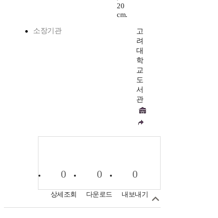
20
cm.
소장기관
고
려
대
학
교
도
서
관
0
0
0
상세조회
다운로드
내보내기