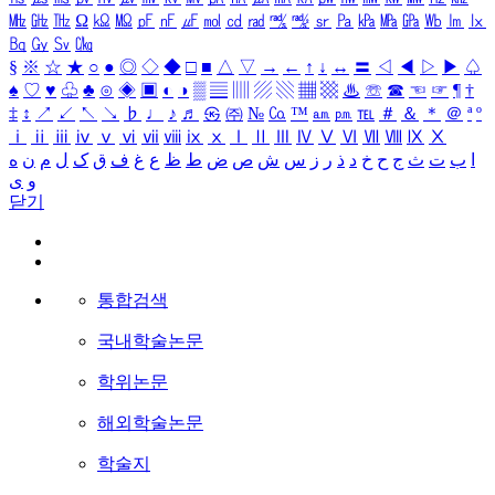
㎒
㎓
㎔
Ω
㏀
㏁
㎊
㎋
㎌
㏖
㏅
㎭
㎮
㎯
㏛
㎩
㎪
㎫
㎬
㏝
㏐
㏓
㏃
㏉
㏜
㏆
§
※
☆
★
○
●
◎
◇
◆
□
■
△
▽
→
←
↑
↓
↔
〓
◁
◀
▷
▶
♤
♠
♡
♥
♧
♣
⊙
◈
▣
◐
◑
▒
▤
▥
▨
▧
▦
▩
♨
☏
☎
☜
☞
¶
†
‡
↕
↗
↙
↖
↘
♭
♩
♪
♬
㉿
㈜
№
㏇
™
㏂
㏘
℡
＃
＆
＊
＠
ª
º
ⅰ
ⅱ
ⅲ
ⅳ
ⅴ
ⅵ
ⅶ
ⅷ
ⅸ
ⅹ
Ⅰ
Ⅱ
Ⅲ
Ⅳ
Ⅴ
Ⅵ
Ⅶ
Ⅷ
Ⅸ
Ⅹ
ا
ب
ت
ث
ج
ح
خ
د
ذ
ر
ز
س
ش
ص
ض
ط
ظ
ع
غ
ف
ق
ک
ل
م
ن
ه
و
ی
닫기
통합검색
국내학술논문
학위논문
해외학술논문
학술지