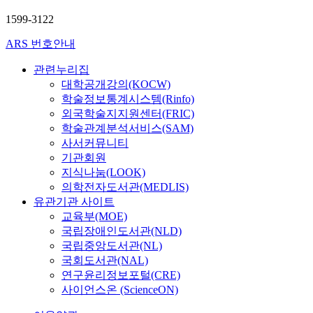
1599-3122
ARS 번호안내
관련누리집
대학공개강의(KOCW)
학술정보통계시스템(Rinfo)
외국학술지지원센터(FRIC)
학술관계분석서비스(SAM)
사서커뮤니티
기관회원
지식나눔(LOOK)
의학전자도서관(MEDLIS)
유관기관 사이트
교육부(MOE)
국립장애인도서관(NLD)
국립중앙도서관(NL)
국회도서관(NAL)
연구윤리정보포털(CRE)
사이언스온 (ScienceON)