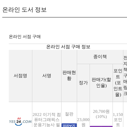
온라인 도서 정보
온라인 서점 구매
온라인 서점 구매 정보
종이책
포인
판매현
서점명
서명
트
황
판매가(할
정가
(포
인율)
인트
몰)
20,700원
절판
2022 이기적 컴
1,150
(10%)
퓨터그래픽스
23,000
포인
운용기능사 필
원
트