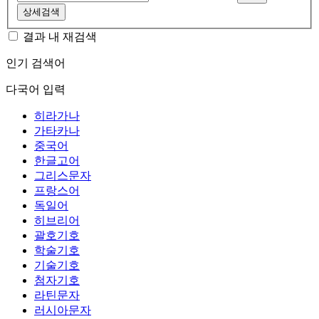
상세검색
결과 내 재검색
인기 검색어
다국어 입력
히라가나
가타카나
중국어
한글고어
그리스문자
프랑스어
독일어
히브리어
괄호기호
학술기호
기술기호
첨자기호
라틴문자
러시아문자