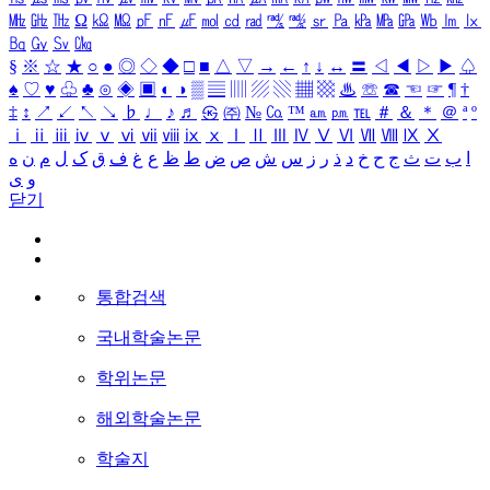
㎒
㎓
㎔
Ω
㏀
㏁
㎊
㎋
㎌
㏖
㏅
㎭
㎮
㎯
㏛
㎩
㎪
㎫
㎬
㏝
㏐
㏓
㏃
㏉
㏜
㏆
§
※
☆
★
○
●
◎
◇
◆
□
■
△
▽
→
←
↑
↓
↔
〓
◁
◀
▷
▶
♤
♠
♡
♥
♧
♣
⊙
◈
▣
◐
◑
▒
▤
▥
▨
▧
▦
▩
♨
☏
☎
☜
☞
¶
†
‡
↕
↗
↙
↖
↘
♭
♩
♪
♬
㉿
㈜
№
㏇
™
㏂
㏘
℡
＃
＆
＊
＠
ª
º
ⅰ
ⅱ
ⅲ
ⅳ
ⅴ
ⅵ
ⅶ
ⅷ
ⅸ
ⅹ
Ⅰ
Ⅱ
Ⅲ
Ⅳ
Ⅴ
Ⅵ
Ⅶ
Ⅷ
Ⅸ
Ⅹ
ا
ب
ت
ث
ج
ح
خ
د
ذ
ر
ز
س
ش
ص
ض
ط
ظ
ع
غ
ف
ق
ک
ل
م
ن
ه
و
ی
닫기
통합검색
국내학술논문
학위논문
해외학술논문
학술지