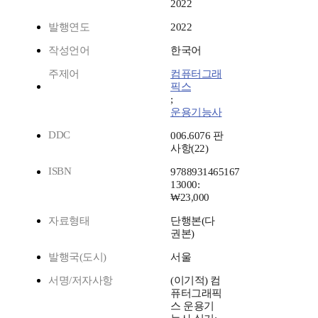
2022
발행연도
2022
작성언어
한국어
주제어
컴퓨터그래
픽스
;
운용기능사
DDC
006.6076 판
사항(22)
ISBN
9788931465167
13000:
₩23,000
자료형태
단행본(다
권본)
발행국(도시)
서울
서명/저자사항
(이기적) 컴
퓨터그래픽
스 운용기