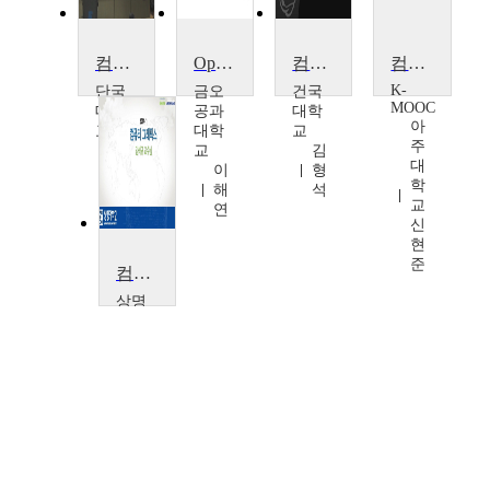
컴퓨터그래픽스
OpenGL을 이용한 컴퓨터그래픽스 이론과 실습
컴퓨터그래픽스
컴퓨터그래픽스
K-
단국
금오
건국
MOOC
대학
공과
대학
아
교
대학
교
주
박
교
김
대
경
이
형
학
신
해
석
교
연
신
현
준
컴퓨터 그래픽스
상명
대학
교
김
석
규