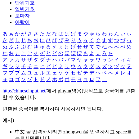
단위기호
일반기호
로마자
아랍어
あ
ぁ
か
が
さ
ざ
た
だ
な
は
ば
ぱ
ま
や
ゃ
ら
わ
ゎ
ん
い
ぃ
き
ぎ
し
じ
ち
ぢ
に
ひ
び
ぴ
み
り
う
ぅ
く
ぐ
す
ず
つ
づ
っ
ぬ
ふ
ぶ
ぷ
む
ゆ
ゅ
る
え
ぇ
け
げ
せ
ぜ
て
で
ね
へ
べ
ぺ
め
れ
お
ぉ
こ
ご
そ
ぞ
と
ど
の
ほ
ぼ
ぽ
も
よ
ょ
ろ
を
ア
ァ
カ
サ
ザ
タ
ダ
ナ
ハ
バ
パ
マ
ヤ
ャ
ラ
ワ
ヮ
ン
イ
ィ
キ
ギ
シ
ジ
チ
ヂ
ニ
ヒ
ビ
ピ
ミ
リ
ウ
ゥ
ク
グ
ス
ズ
ツ
ヅ
ッ
ヌ
フ
ブ
プ
ム
ユ
ュ
ル
エ
ェ
ケ
ゲ
セ
ゼ
テ
デ
ヘ
ベ
ペ
メ
レ
オ
ォ
コ
ゴ
ソ
ゾ
ト
ド
ノ
ホ
ボ
ポ
モ
ヨ
ョ
ロ
ヲ
―
http://chineseinput.net/
에서 pinyin(병음)방식으로 중국어를 변환
할 수 있습니다.
변환된 중국어를 복사하여 사용하시면 됩니다.
예시)
中文 을 입력하시려면
zhongwen
을 입력하시고 space를
누르시면됩니다.