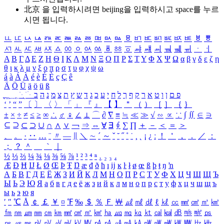
北京 을 입력하시려면
beijing
을 입력하시고 space를 누르
시면 됩니다.
ㅥ
ㅦ
ㅧ
ㅨ
ㅩ
ㅪ
ㅫ
ㅬ
ㅭ
ㅮ
ㅯ
ㅰ
ㅱ
ㅲ
ㅳ
ㅴ
ㅵ
ㅶ
ㅷ
ㅸ
ㅹ
ㅺ
ㅻ
ㅼ
ㅽ
ㅾ
ㅿ
ㆀ
ㆁ
ㆂ
ㆃ
ㆄ
ㆅ
ㆆ
ㆇ
ㆈ
ㆉ
ㆊ
ㆋ
ㆌ
ㆍ
ㆎ
Α
Β
Γ
Δ
Ε
Ζ
Η
Θ
Ι
Κ
Λ
Μ
Ν
Ξ
Ο
Π
Ρ
Σ
Τ
Υ
Φ
Χ
Ψ
Ω
α
β
γ
δ
ε
ζ
η
θ
ι
κ
λ
μ
ν
ξ
ο
π
ρ
σ
τ
υ
φ
χ
ψ
ω
á
à
Á
À
é
è
É
È
ç
Ç
ê
Ä
Ö
Ü
ä
ö
ü
ß
ְ
ֳ
ֲ
ֱ
ָ
ַ
ֵ
ֶ
ִ
ֹ
ּ
ֻ
ׂ
ׁ
ּ
ב
ה
נ
מ
צ
ת
ץ
ש
ד
ג
כ
ע
י
ח
ל
ך
ף
ק
ר
א
ט
ו
ן
ם
פ
‘
’
“
”
〔
〕
〈
〉
「
」
『
』
【
】
＂
（
）
［
］
｛
｝
±
×
÷
≠
≤
≥
∞
∴
♂
♀
∠
⊥
⌒
∂
∇
≡
≒
≪
≫
√
∽
∝
∵
∫
∬
∈
∋
⊆
⊇
⊂
⊃
∪
∩
∧
∨
￢
⇒
⇔
∀
∃
∮
∑
∏
＋
－
＜
＝
＞
、
。
·
‥
…
¨
〃
―
∥
＼
∼
´
～
ˇ
˘
˝
˚
˙
¸
˛
¡
¿
ː
！
＇
，
．
／
：
；
？
＾
＿
｀
｜
½
⅓
⅔
¼
¾
⅛
⅜
⅝
⅞
¹
²
³
⁴
ⁿ
₁
₂
₃
₄
Æ
Ð
Ħ
Ĳ
Ł
Ø
Œ
Þ
Ŧ
Ŋ
æ
đ
ð
ħ
ı
ĳ
ĸ
ŀ
ł
ø
œ
ß
þ
ŧ
ŋ
ŉ
А
Б
В
Г
Д
Е
Ё
Ж
З
И
Й
К
Л
М
Н
О
П
Р
С
Т
У
Ф
Х
Ц
Ч
Ш
Щ
Ъ
Ы
Ь
Э
Ю
Я
а
б
в
г
д
е
ё
ж
з
и
й
к
л
м
н
о
п
р
с
т
у
ф
х
ц
ч
ш
щ
ъ
ы
ь
э
ю
я
′
″
℃
Å
￠
￡
￥
¤
℉
‰
＄
％
Ｆ
￦
㎕
㎖
㎗
ℓ
㎘
㏄
㎣
㎤
㎥
㎦
㎙
㎚
㎛
㎜
㎝
㎞
㎟
㎠
㎡
㎢
㏊
㎍
㎎
㎏
㏏
㎈
㎉
㏈
㎧
㎨
㎰
㎱
㎲
㎳
㎴
㎵
㎶
㎷
㎸
㎹
㎀
㎁
㎂
㎃
㎄
㎺
㎻
㎽
㎾
㎿
㎐
㎑