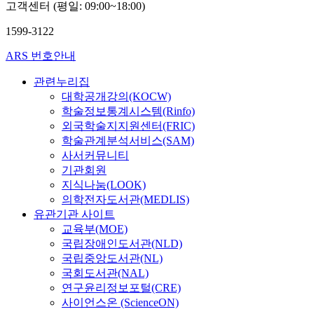
고객센터 (평일: 09:00~18:00)
1599-3122
ARS 번호안내
관련누리집
대학공개강의(KOCW)
학술정보통계시스템(Rinfo)
외국학술지지원센터(FRIC)
학술관계분석서비스(SAM)
사서커뮤니티
기관회원
지식나눔(LOOK)
의학전자도서관(MEDLIS)
유관기관 사이트
교육부(MOE)
국립장애인도서관(NLD)
국립중앙도서관(NL)
국회도서관(NAL)
연구윤리정보포털(CRE)
사이언스온 (ScienceON)