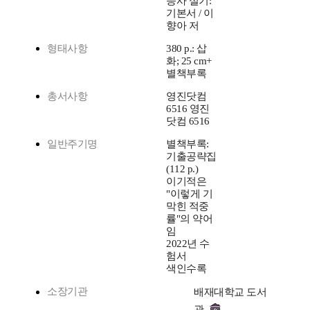
능사 실기:
기본서 / 이
향아 저
형태사항
380 p.: 삽
화; 25 cm+
별책부록
총서사항
영진닷컴
6516 영진
닷컴 6516
일반주기명
별책부록:
기출공략집
(112 p.)
이기적은
"이렇게 기
막힌 적중
률"의 약어
임
2022년 수
험서
색인수록
소장기관
배재대학교 도서
관