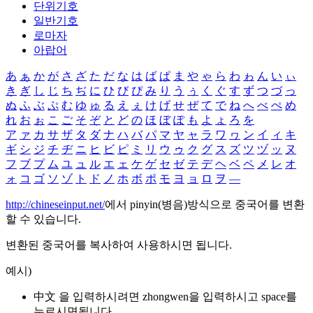
단위기호
일반기호
로마자
아랍어
あ
ぁ
か
が
さ
ざ
た
だ
な
は
ば
ぱ
ま
や
ゃ
ら
わ
ゎ
ん
い
ぃ
き
ぎ
し
じ
ち
ぢ
に
ひ
び
ぴ
み
り
う
ぅ
く
ぐ
す
ず
つ
づ
っ
ぬ
ふ
ぶ
ぷ
む
ゆ
ゅ
る
え
ぇ
け
げ
せ
ぜ
て
で
ね
へ
べ
ぺ
め
れ
お
ぉ
こ
ご
そ
ぞ
と
ど
の
ほ
ぼ
ぽ
も
よ
ょ
ろ
を
ア
ァ
カ
サ
ザ
タ
ダ
ナ
ハ
バ
パ
マ
ヤ
ャ
ラ
ワ
ヮ
ン
イ
ィ
キ
ギ
シ
ジ
チ
ヂ
ニ
ヒ
ビ
ピ
ミ
リ
ウ
ゥ
ク
グ
ス
ズ
ツ
ヅ
ッ
ヌ
フ
ブ
プ
ム
ユ
ュ
ル
エ
ェ
ケ
ゲ
セ
ゼ
テ
デ
ヘ
ベ
ペ
メ
レ
オ
ォ
コ
ゴ
ソ
ゾ
ト
ド
ノ
ホ
ボ
ポ
モ
ヨ
ョ
ロ
ヲ
―
http://chineseinput.net/
에서 pinyin(병음)방식으로 중국어를 변환
할 수 있습니다.
변환된 중국어를 복사하여 사용하시면 됩니다.
예시)
中文 을 입력하시려면
zhongwen
을 입력하시고 space를
누르시면됩니다.