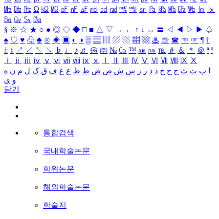
㎒
㎓
㎔
Ω
㏀
㏁
㎊
㎋
㎌
㏖
㏅
㎭
㎮
㎯
㏛
㎩
㎪
㎫
㎬
㏝
㏐
㏓
㏃
㏉
㏜
㏆
§
※
☆
★
○
●
◎
◇
◆
□
■
△
▽
→
←
↑
↓
↔
〓
◁
◀
▷
▶
♤
♠
♡
♥
♧
♣
⊙
◈
▣
◐
◑
▒
▤
▥
▨
▧
▦
▩
♨
☏
☎
☜
☞
¶
†
‡
↕
↗
↙
↖
↘
♭
♩
♪
♬
㉿
㈜
№
㏇
™
㏂
㏘
℡
＃
＆
＊
＠
ª
º
ⅰ
ⅱ
ⅲ
ⅳ
ⅴ
ⅵ
ⅶ
ⅷ
ⅸ
ⅹ
Ⅰ
Ⅱ
Ⅲ
Ⅳ
Ⅴ
Ⅵ
Ⅶ
Ⅷ
Ⅸ
Ⅹ
ا
ب
ت
ث
ج
ح
خ
د
ذ
ر
ز
س
ش
ص
ض
ط
ظ
ع
غ
ف
ق
ک
ل
م
ن
ه
و
ی
닫기
통합검색
국내학술논문
학위논문
해외학술논문
학술지