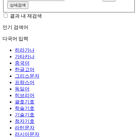
상세검색
결과 내 재검색
인기 검색어
다국어 입력
히라가나
가타카나
중국어
한글고어
그리스문자
프랑스어
독일어
히브리어
괄호기호
학술기호
기술기호
첨자기호
라틴문자
러시아문자