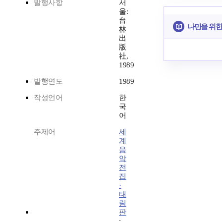
발행사항
서
울:
台
나만을 위한
林
出
版
社,
1989
발행연도
1989
작성언어
한
국
어
주제어
세
계
음
악
전
집
·
태
림
판
;