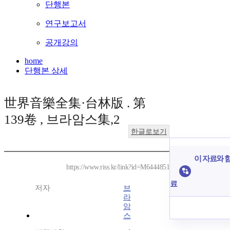
단행본
연구보고서
공개강의
home
단행본 상세
世界音樂全集·台林版 . 第
139卷 , 브라암스集,2
한글로보기
이 자료와 함
https://www.riss.kr/link?id=M6444851
료
저자
브
라
암
스