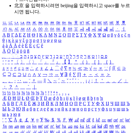
北京 을 입력하시려면
beijing
을 입력하시고 space를 누르
시면 됩니다.
ㅥ
ㅦ
ㅧ
ㅨ
ㅩ
ㅪ
ㅫ
ㅬ
ㅭ
ㅮ
ㅯ
ㅰ
ㅱ
ㅲ
ㅳ
ㅴ
ㅵ
ㅶ
ㅷ
ㅸ
ㅹ
ㅺ
ㅻ
ㅼ
ㅽ
ㅾ
ㅿ
ㆀ
ㆁ
ㆂ
ㆃ
ㆄ
ㆅ
ㆆ
ㆇ
ㆈ
ㆉ
ㆊ
ㆋ
ㆌ
ㆍ
ㆎ
Α
Β
Γ
Δ
Ε
Ζ
Η
Θ
Ι
Κ
Λ
Μ
Ν
Ξ
Ο
Π
Ρ
Σ
Τ
Υ
Φ
Χ
Ψ
Ω
α
β
γ
δ
ε
ζ
η
θ
ι
κ
λ
μ
ν
ξ
ο
π
ρ
σ
τ
υ
φ
χ
ψ
ω
á
à
Á
À
é
è
É
È
ç
Ç
ê
Ä
Ö
Ü
ä
ö
ü
ß
ְ
ֳ
ֲ
ֱ
ָ
ַ
ֵ
ֶ
ִ
ֹ
ּ
ֻ
ׂ
ׁ
ּ
ב
ה
נ
מ
צ
ת
ץ
ש
ד
ג
כ
ע
י
ח
ל
ך
ף
ק
ר
א
ט
ו
ן
ם
פ
‘
’
“
”
〔
〕
〈
〉
「
」
『
』
【
】
＂
（
）
［
］
｛
｝
±
×
÷
≠
≤
≥
∞
∴
♂
♀
∠
⊥
⌒
∂
∇
≡
≒
≪
≫
√
∽
∝
∵
∫
∬
∈
∋
⊆
⊇
⊂
⊃
∪
∩
∧
∨
￢
⇒
⇔
∀
∃
∮
∑
∏
＋
－
＜
＝
＞
、
。
·
‥
…
¨
〃
―
∥
＼
∼
´
～
ˇ
˘
˝
˚
˙
¸
˛
¡
¿
ː
！
＇
，
．
／
：
；
？
＾
＿
｀
｜
½
⅓
⅔
¼
¾
⅛
⅜
⅝
⅞
¹
²
³
⁴
ⁿ
₁
₂
₃
₄
Æ
Ð
Ħ
Ĳ
Ł
Ø
Œ
Þ
Ŧ
Ŋ
æ
đ
ð
ħ
ı
ĳ
ĸ
ŀ
ł
ø
œ
ß
þ
ŧ
ŋ
ŉ
А
Б
В
Г
Д
Е
Ё
Ж
З
И
Й
К
Л
М
Н
О
П
Р
С
Т
У
Ф
Х
Ц
Ч
Ш
Щ
Ъ
Ы
Ь
Э
Ю
Я
а
б
в
г
д
е
ё
ж
з
и
й
к
л
м
н
о
п
р
с
т
у
ф
х
ц
ч
ш
щ
ъ
ы
ь
э
ю
я
′
″
℃
Å
￠
￡
￥
¤
℉
‰
＄
％
Ｆ
￦
㎕
㎖
㎗
ℓ
㎘
㏄
㎣
㎤
㎥
㎦
㎙
㎚
㎛
㎜
㎝
㎞
㎟
㎠
㎡
㎢
㏊
㎍
㎎
㎏
㏏
㎈
㎉
㏈
㎧
㎨
㎰
㎱
㎲
㎳
㎴
㎵
㎶
㎷
㎸
㎹
㎀
㎁
㎂
㎃
㎄
㎺
㎻
㎽
㎾
㎿
㎐
㎑