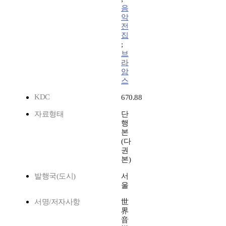
음
악
전
집
;
브
라
암
스
KDC
670.88
자료형태
단
행
본
(다
권
본)
발행국(도시)
서
울
서명/저자사항
世
界
音