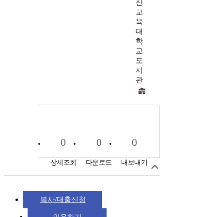
산
교
육
대
학
교
도
서
관
0
0
0
상세조회
다운로드
내보내기
복사/대출신청