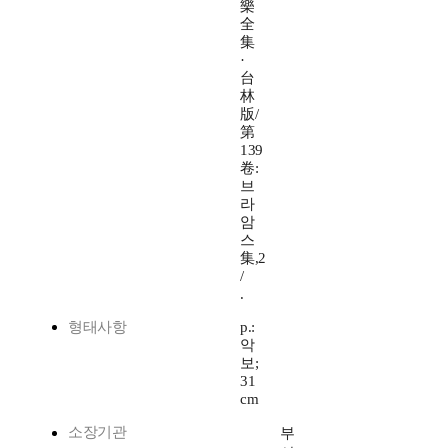
樂
全
集
·
台
林
版/
第
139
卷:
브
라
암
스
集,2
/
.
형태사항
p.:
악
보;
31
cm
소장기관
부