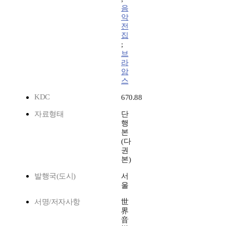
음
악
전
집
;
브
라
암
스
KDC
670.88
자료형태
단
행
본
(다
권
본)
발행국(도시)
서
울
서명/저자사항
世
界
音