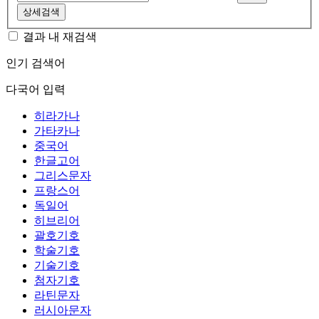
상세검색
결과 내 재검색
인기 검색어
다국어 입력
히라가나
가타카나
중국어
한글고어
그리스문자
프랑스어
독일어
히브리어
괄호기호
학술기호
기술기호
첨자기호
라틴문자
러시아문자