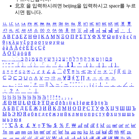
北京 을 입력하시려면
beijing
을 입력하시고 space를 누르
시면 됩니다.
ㅥ
ㅦ
ㅧ
ㅨ
ㅩ
ㅪ
ㅫ
ㅬ
ㅭ
ㅮ
ㅯ
ㅰ
ㅱ
ㅲ
ㅳ
ㅴ
ㅵ
ㅶ
ㅷ
ㅸ
ㅹ
ㅺ
ㅻ
ㅼ
ㅽ
ㅾ
ㅿ
ㆀ
ㆁ
ㆂ
ㆃ
ㆄ
ㆅ
ㆆ
ㆇ
ㆈ
ㆉ
ㆊ
ㆋ
ㆌ
ㆍ
ㆎ
Α
Β
Γ
Δ
Ε
Ζ
Η
Θ
Ι
Κ
Λ
Μ
Ν
Ξ
Ο
Π
Ρ
Σ
Τ
Υ
Φ
Χ
Ψ
Ω
α
β
γ
δ
ε
ζ
η
θ
ι
κ
λ
μ
ν
ξ
ο
π
ρ
σ
τ
υ
φ
χ
ψ
ω
á
à
Á
À
é
è
É
È
ç
Ç
ê
Ä
Ö
Ü
ä
ö
ü
ß
ְ
ֳ
ֲ
ֱ
ָ
ַ
ֵ
ֶ
ִ
ֹ
ּ
ֻ
ׂ
ׁ
ּ
ב
ה
נ
מ
צ
ת
ץ
ש
ד
ג
כ
ע
י
ח
ל
ך
ף
ק
ר
א
ט
ו
ן
ם
פ
‘
’
“
”
〔
〕
〈
〉
「
」
『
』
【
】
＂
（
）
［
］
｛
｝
±
×
÷
≠
≤
≥
∞
∴
♂
♀
∠
⊥
⌒
∂
∇
≡
≒
≪
≫
√
∽
∝
∵
∫
∬
∈
∋
⊆
⊇
⊂
⊃
∪
∩
∧
∨
￢
⇒
⇔
∀
∃
∮
∑
∏
＋
－
＜
＝
＞
、
。
·
‥
…
¨
〃
―
∥
＼
∼
´
～
ˇ
˘
˝
˚
˙
¸
˛
¡
¿
ː
！
＇
，
．
／
：
；
？
＾
＿
｀
｜
½
⅓
⅔
¼
¾
⅛
⅜
⅝
⅞
¹
²
³
⁴
ⁿ
₁
₂
₃
₄
Æ
Ð
Ħ
Ĳ
Ł
Ø
Œ
Þ
Ŧ
Ŋ
æ
đ
ð
ħ
ı
ĳ
ĸ
ŀ
ł
ø
œ
ß
þ
ŧ
ŋ
ŉ
А
Б
В
Г
Д
Е
Ё
Ж
З
И
Й
К
Л
М
Н
О
П
Р
С
Т
У
Ф
Х
Ц
Ч
Ш
Щ
Ъ
Ы
Ь
Э
Ю
Я
а
б
в
г
д
е
ё
ж
з
и
й
к
л
м
н
о
п
р
с
т
у
ф
х
ц
ч
ш
щ
ъ
ы
ь
э
ю
я
′
″
℃
Å
￠
￡
￥
¤
℉
‰
＄
％
Ｆ
￦
㎕
㎖
㎗
ℓ
㎘
㏄
㎣
㎤
㎥
㎦
㎙
㎚
㎛
㎜
㎝
㎞
㎟
㎠
㎡
㎢
㏊
㎍
㎎
㎏
㏏
㎈
㎉
㏈
㎧
㎨
㎰
㎱
㎲
㎳
㎴
㎵
㎶
㎷
㎸
㎹
㎀
㎁
㎂
㎃
㎄
㎺
㎻
㎽
㎾
㎿
㎐
㎑