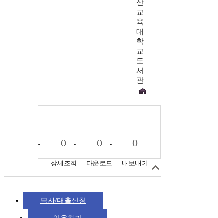
산
교
육
대
학
교
도
서
관
0
0
0
상세조회
다운로드
내보내기
복사/대출신청