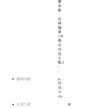
樂
全
集
·
台
林
版/
第
139
卷:
브
라
암
스
集,2
/
.
형태사항
p.:
악
보;
31
cm
소장기관
부