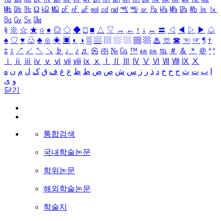
㎒
㎓
㎔
Ω
㏀
㏁
㎊
㎋
㎌
㏖
㏅
㎭
㎮
㎯
㏛
㎩
㎪
㎫
㎬
㏝
㏐
㏓
㏃
㏉
㏜
㏆
§
※
☆
★
○
●
◎
◇
◆
□
■
△
▽
→
←
↑
↓
↔
〓
◁
◀
▷
▶
♤
♠
♡
♥
♧
♣
⊙
◈
▣
◐
◑
▒
▤
▥
▨
▧
▦
▩
♨
☏
☎
☜
☞
¶
†
‡
↕
↗
↙
↖
↘
♭
♩
♪
♬
㉿
㈜
№
㏇
™
㏂
㏘
℡
＃
＆
＊
＠
ª
º
ⅰ
ⅱ
ⅲ
ⅳ
ⅴ
ⅵ
ⅶ
ⅷ
ⅸ
ⅹ
Ⅰ
Ⅱ
Ⅲ
Ⅳ
Ⅴ
Ⅵ
Ⅶ
Ⅷ
Ⅸ
Ⅹ
ا
ب
ت
ث
ج
ح
خ
د
ذ
ر
ز
س
ش
ص
ض
ط
ظ
ع
غ
ف
ق
ک
ل
م
ن
ه
و
ی
닫기
통합검색
국내학술논문
학위논문
해외학술논문
학술지