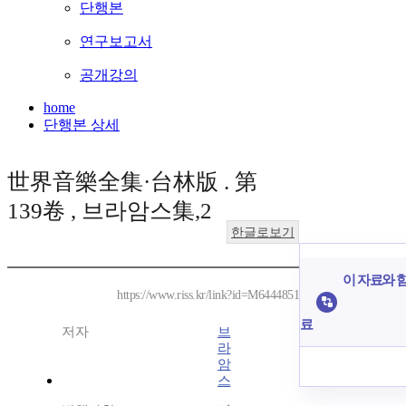
단행본
연구보고서
공개강의
home
단행본 상세
世界音樂全集·台林版 . 第
139卷 , 브라암스集,2
한글로보기
이 자료와 함
https://www.riss.kr/link?id=M6444851
료
저자
브
라
암
스