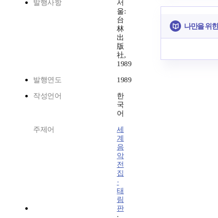
발행사항
서
울:
台
나만을 위한
林
出
版
社,
1989
발행연도
1989
작성언어
한
국
어
주제어
세
계
음
악
전
집
·
태
림
판
;