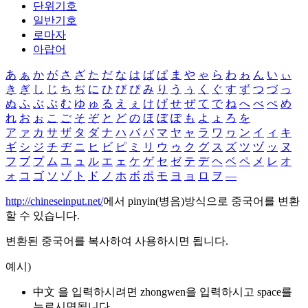
단위기호
일반기호
로마자
아랍어
あ
ぁ
か
が
さ
ざ
た
だ
な
は
ば
ぱ
ま
や
ゃ
ら
わ
ゎ
ん
い
ぃ
き
ぎ
し
じ
ち
ぢ
に
ひ
び
ぴ
み
り
う
ぅ
く
ぐ
す
ず
つ
づ
っ
ぬ
ふ
ぶ
ぷ
む
ゆ
ゅ
る
え
ぇ
け
げ
せ
ぜ
て
で
ね
へ
べ
ぺ
め
れ
お
ぉ
こ
ご
そ
ぞ
と
ど
の
ほ
ぼ
ぽ
も
よ
ょ
ろ
を
ア
ァ
カ
サ
ザ
タ
ダ
ナ
ハ
バ
パ
マ
ヤ
ャ
ラ
ワ
ヮ
ン
イ
ィ
キ
ギ
シ
ジ
チ
ヂ
ニ
ヒ
ビ
ピ
ミ
リ
ウ
ゥ
ク
グ
ス
ズ
ツ
ヅ
ッ
ヌ
フ
ブ
プ
ム
ユ
ュ
ル
エ
ェ
ケ
ゲ
セ
ゼ
テ
デ
ヘ
ベ
ペ
メ
レ
オ
ォ
コ
ゴ
ソ
ゾ
ト
ド
ノ
ホ
ボ
ポ
モ
ヨ
ョ
ロ
ヲ
―
http://chineseinput.net/
에서 pinyin(병음)방식으로 중국어를 변환
할 수 있습니다.
변환된 중국어를 복사하여 사용하시면 됩니다.
예시)
中文 을 입력하시려면
zhongwen
을 입력하시고 space를
누르시면됩니다.