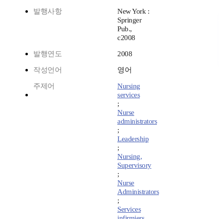
발행사항
New York :
Springer
Pub.,
c2008
발행연도
2008
작성언어
영어
주제어
Nursing
services
;
Nurse
administrators
;
Leadership
;
Nursing,
Supervisory
;
Nurse
Administrators
;
Services
infirmiers