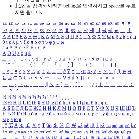
北京 을 입력하시려면
beijing
을 입력하시고 space를 누르
시면 됩니다.
ㅥ
ㅦ
ㅧ
ㅨ
ㅩ
ㅪ
ㅫ
ㅬ
ㅭ
ㅮ
ㅯ
ㅰ
ㅱ
ㅲ
ㅳ
ㅴ
ㅵ
ㅶ
ㅷ
ㅸ
ㅹ
ㅺ
ㅻ
ㅼ
ㅽ
ㅾ
ㅿ
ㆀ
ㆁ
ㆂ
ㆃ
ㆄ
ㆅ
ㆆ
ㆇ
ㆈ
ㆉ
ㆊ
ㆋ
ㆌ
ㆍ
ㆎ
Α
Β
Γ
Δ
Ε
Ζ
Η
Θ
Ι
Κ
Λ
Μ
Ν
Ξ
Ο
Π
Ρ
Σ
Τ
Υ
Φ
Χ
Ψ
Ω
α
β
γ
δ
ε
ζ
η
θ
ι
κ
λ
μ
ν
ξ
ο
π
ρ
σ
τ
υ
φ
χ
ψ
ω
á
à
Á
À
é
è
É
È
ç
Ç
ê
Ä
Ö
Ü
ä
ö
ü
ß
ְ
ֳ
ֲ
ֱ
ָ
ַ
ֵ
ֶ
ִ
ֹ
ּ
ֻ
ׂ
ׁ
ּ
ב
ה
נ
מ
צ
ת
ץ
ש
ד
ג
כ
ע
י
ח
ל
ך
ף
ק
ר
א
ט
ו
ן
ם
פ
‘
’
“
”
〔
〕
〈
〉
「
」
『
』
【
】
＂
（
）
［
］
｛
｝
±
×
÷
≠
≤
≥
∞
∴
♂
♀
∠
⊥
⌒
∂
∇
≡
≒
≪
≫
√
∽
∝
∵
∫
∬
∈
∋
⊆
⊇
⊂
⊃
∪
∩
∧
∨
￢
⇒
⇔
∀
∃
∮
∑
∏
＋
－
＜
＝
＞
、
。
·
‥
…
¨
〃
―
∥
＼
∼
´
～
ˇ
˘
˝
˚
˙
¸
˛
¡
¿
ː
！
＇
，
．
／
：
；
？
＾
＿
｀
｜
½
⅓
⅔
¼
¾
⅛
⅜
⅝
⅞
¹
²
³
⁴
ⁿ
₁
₂
₃
₄
Æ
Ð
Ħ
Ĳ
Ł
Ø
Œ
Þ
Ŧ
Ŋ
æ
đ
ð
ħ
ı
ĳ
ĸ
ŀ
ł
ø
œ
ß
þ
ŧ
ŋ
ŉ
А
Б
В
Г
Д
Е
Ё
Ж
З
И
Й
К
Л
М
Н
О
П
Р
С
Т
У
Ф
Х
Ц
Ч
Ш
Щ
Ъ
Ы
Ь
Э
Ю
Я
а
б
в
г
д
е
ё
ж
з
и
й
к
л
м
н
о
п
р
с
т
у
ф
х
ц
ч
ш
щ
ъ
ы
ь
э
ю
я
′
″
℃
Å
￠
￡
￥
¤
℉
‰
＄
％
Ｆ
￦
㎕
㎖
㎗
ℓ
㎘
㏄
㎣
㎤
㎥
㎦
㎙
㎚
㎛
㎜
㎝
㎞
㎟
㎠
㎡
㎢
㏊
㎍
㎎
㎏
㏏
㎈
㎉
㏈
㎧
㎨
㎰
㎱
㎲
㎳
㎴
㎵
㎶
㎷
㎸
㎹
㎀
㎁
㎂
㎃
㎄
㎺
㎻
㎽
㎾
㎿
㎐
㎑