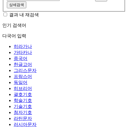
상세검색
결과 내 재검색
인기 검색어
다국어 입력
히라가나
가타카나
중국어
한글고어
그리스문자
프랑스어
독일어
히브리어
괄호기호
학술기호
기술기호
첨자기호
라틴문자
러시아문자