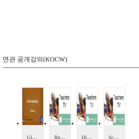
연관 공개강의(KOCW)
Global Leadership
Building Leadership Capacity
Distributed Leadership: Relieving Work Pressure?
School Leadership in the UK