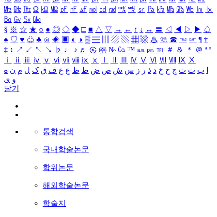
㎒
㎓
㎔
Ω
㏀
㏁
㎊
㎋
㎌
㏖
㏅
㎭
㎮
㎯
㏛
㎩
㎪
㎫
㎬
㏝
㏐
㏓
㏃
㏉
㏜
㏆
§
※
☆
★
○
●
◎
◇
◆
□
■
△
▽
→
←
↑
↓
↔
〓
◁
◀
▷
▶
♤
♠
♡
♥
♧
♣
⊙
◈
▣
◐
◑
▒
▤
▥
▨
▧
▦
▩
♨
☏
☎
☜
☞
¶
†
‡
↕
↗
↙
↖
↘
♭
♩
♪
♬
㉿
㈜
№
㏇
™
㏂
㏘
℡
＃
＆
＊
＠
ª
º
ⅰ
ⅱ
ⅲ
ⅳ
ⅴ
ⅵ
ⅶ
ⅷ
ⅸ
ⅹ
Ⅰ
Ⅱ
Ⅲ
Ⅳ
Ⅴ
Ⅵ
Ⅶ
Ⅷ
Ⅸ
Ⅹ
ا
ب
ت
ث
ج
ح
خ
د
ذ
ر
ز
س
ش
ص
ض
ط
ظ
ع
غ
ف
ق
ک
ل
م
ن
ه
و
ی
닫기
통합검색
국내학술논문
학위논문
해외학술논문
학술지