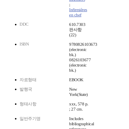
;
Infirmières
en chef
DDC
610.7303
판사항
(22)
ISBN
9780826103673
(electronic
bk.)
0826103677
(electronic
bk.)
자료형태
EBOOK
발행국
New
York(State)
형태사항
xxx, 578 p.
; 27 cm.
일반주기명
Includes
bibliographical