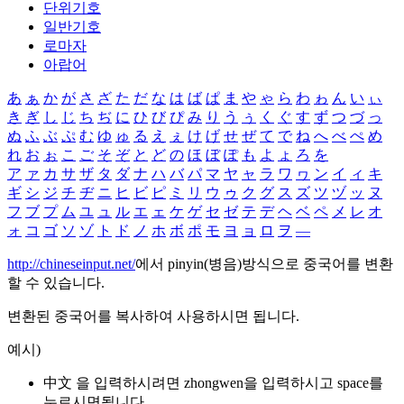
단위기호
일반기호
로마자
아랍어
あ
ぁ
か
が
さ
ざ
た
だ
な
は
ば
ぱ
ま
や
ゃ
ら
わ
ゎ
ん
い
ぃ
き
ぎ
し
じ
ち
ぢ
に
ひ
び
ぴ
み
り
う
ぅ
く
ぐ
す
ず
つ
づ
っ
ぬ
ふ
ぶ
ぷ
む
ゆ
ゅ
る
え
ぇ
け
げ
せ
ぜ
て
で
ね
へ
べ
ぺ
め
れ
お
ぉ
こ
ご
そ
ぞ
と
ど
の
ほ
ぼ
ぽ
も
よ
ょ
ろ
を
ア
ァ
カ
サ
ザ
タ
ダ
ナ
ハ
バ
パ
マ
ヤ
ャ
ラ
ワ
ヮ
ン
イ
ィ
キ
ギ
シ
ジ
チ
ヂ
ニ
ヒ
ビ
ピ
ミ
リ
ウ
ゥ
ク
グ
ス
ズ
ツ
ヅ
ッ
ヌ
フ
ブ
プ
ム
ユ
ュ
ル
エ
ェ
ケ
ゲ
セ
ゼ
テ
デ
ヘ
ベ
ペ
メ
レ
オ
ォ
コ
ゴ
ソ
ゾ
ト
ド
ノ
ホ
ボ
ポ
モ
ヨ
ョ
ロ
ヲ
―
http://chineseinput.net/
에서 pinyin(병음)방식으로 중국어를 변환
할 수 있습니다.
변환된 중국어를 복사하여 사용하시면 됩니다.
예시)
中文 을 입력하시려면
zhongwen
을 입력하시고 space를
누르시면됩니다.