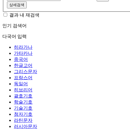
상세검색
결과 내 재검색
인기 검색어
다국어 입력
히라가나
가타카나
중국어
한글고어
그리스문자
프랑스어
독일어
히브리어
괄호기호
학술기호
기술기호
첨자기호
라틴문자
러시아문자