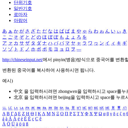
단위기호
일반기호
로마자
아랍어
あ
ぁ
か
が
さ
ざ
た
だ
な
は
ば
ぱ
ま
や
ゃ
ら
わ
ゎ
ん
い
ぃ
き
こ
ご
そ
ぞ
と
ど
の
ほ
ぼ
ぽ
も
よ
ょ
ろ
を
ア
ァ
カ
サ
ザ
タ
ダ
ナ
ハ
バ
パ
マ
ヤ
ャ
ラ
ワ
ヮ
ン
イ
ィ
キ
ギ
ソ
ゾ
ト
ド
ノ
ホ
ボ
ポ
モ
ヨ
ョ
ロ
ヲ
―
http://chineseinput.net/
에서 pinyin(병음)방식으로 중국어를 변환
변환된 중국어를 복사하여 사용하시면 됩니다.
예시)
中文 을 입력하시려면
zhongwen
을 입력하시고 space를
北京 을 입력하시려면
beijing
을 입력하시고 space를 누르
ㅥ
ㅦ
ㅧ
ㅨ
ㅩ
ㅪ
ㅫ
ㅬ
ㅭ
ㅮ
ㅯ
ㅰ
ㅱ
ㅲ
ㅳ
ㅴ
ㅵ
ㅶ
ㅷ
ㅸ
ㅹ
ㅺ
Α
Β
Γ
Δ
Ε
Ζ
Η
Θ
Ι
Κ
Λ
Μ
Ν
Ξ
Ο
Π
Ρ
Σ
Τ
Υ
Φ
Χ
Ψ
Ω
α
β
γ
δ
ε
ζ
η
á
à
Á
À
é
è
É
È
ç
Ç
ê
Ä
Ö
Ü
ä
ö
ü
ß