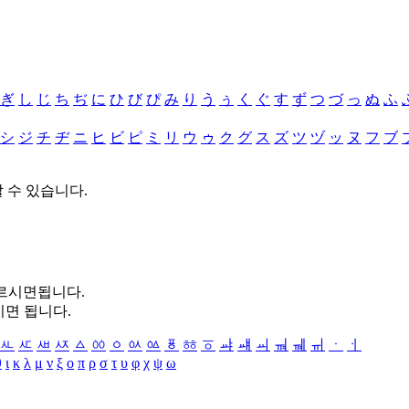
ぎ
し
じ
ち
ぢ
に
ひ
び
ぴ
み
り
う
ぅ
く
ぐ
す
ず
つ
づ
っ
ぬ
ふ
シ
ジ
チ
ヂ
ニ
ヒ
ビ
ピ
ミ
リ
ウ
ゥ
ク
グ
ス
ズ
ツ
ヅ
ッ
ヌ
フ
ブ
할 수 있습니다.
누르시면됩니다.
시면 됩니다.
ㅻ
ㅼ
ㅽ
ㅾ
ㅿ
ㆀ
ㆁ
ㆂ
ㆃ
ㆄ
ㆅ
ㆆ
ㆇ
ㆈ
ㆉ
ㆊ
ㆋ
ㆌ
ㆍ
ㆎ
θ
ι
κ
λ
μ
ν
ξ
ο
π
ρ
σ
τ
υ
φ
χ
ψ
ω