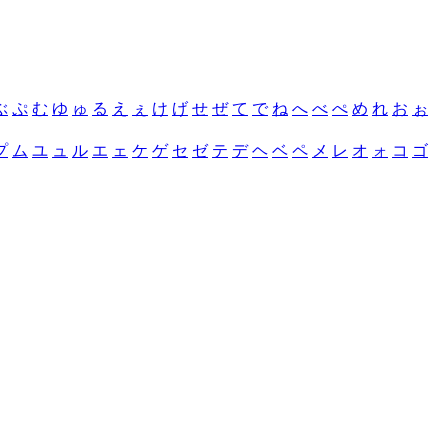
ぶ
ぷ
む
ゆ
ゅ
る
え
ぇ
け
げ
せ
ぜ
て
で
ね
へ
べ
ぺ
め
れ
お
ぉ
プ
ム
ユ
ュ
ル
エ
ェ
ケ
ゲ
セ
ゼ
テ
デ
ヘ
ベ
ペ
メ
レ
オ
ォ
コ
ゴ