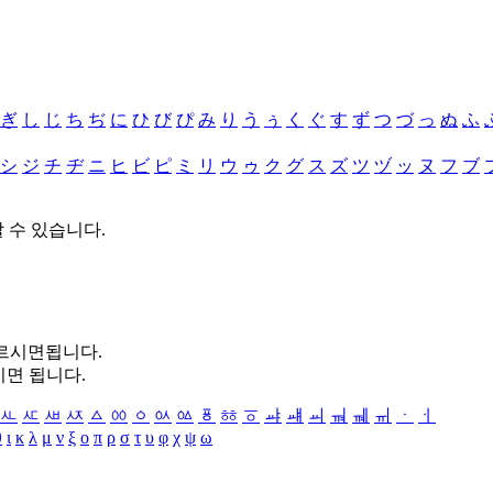
ぎ
し
じ
ち
ぢ
に
ひ
び
ぴ
み
り
う
ぅ
く
ぐ
す
ず
つ
づ
っ
ぬ
ふ
シ
ジ
チ
ヂ
ニ
ヒ
ビ
ピ
ミ
リ
ウ
ゥ
ク
グ
ス
ズ
ツ
ヅ
ッ
ヌ
フ
ブ
할 수 있습니다.
누르시면됩니다.
시면 됩니다.
ㅻ
ㅼ
ㅽ
ㅾ
ㅿ
ㆀ
ㆁ
ㆂ
ㆃ
ㆄ
ㆅ
ㆆ
ㆇ
ㆈ
ㆉ
ㆊ
ㆋ
ㆌ
ㆍ
ㆎ
θ
ι
κ
λ
μ
ν
ξ
ο
π
ρ
σ
τ
υ
φ
χ
ψ
ω