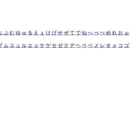
ぶ
ぷ
む
ゆ
ゅ
る
え
ぇ
け
げ
せ
ぜ
て
で
ね
へ
べ
ぺ
め
れ
お
ぉ
プ
ム
ユ
ュ
ル
エ
ェ
ケ
ゲ
セ
ゼ
テ
デ
ヘ
ベ
ペ
メ
レ
オ
ォ
コ
ゴ