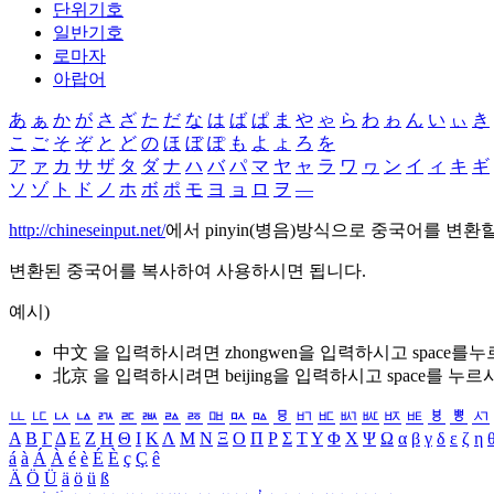
단위기호
일반기호
로마자
아랍어
あ
ぁ
か
が
さ
ざ
た
だ
な
は
ば
ぱ
ま
や
ゃ
ら
わ
ゎ
ん
い
ぃ
き
こ
ご
そ
ぞ
と
ど
の
ほ
ぼ
ぽ
も
よ
ょ
ろ
を
ア
ァ
カ
サ
ザ
タ
ダ
ナ
ハ
バ
パ
マ
ヤ
ャ
ラ
ワ
ヮ
ン
イ
ィ
キ
ギ
ソ
ゾ
ト
ド
ノ
ホ
ボ
ポ
モ
ヨ
ョ
ロ
ヲ
―
http://chineseinput.net/
에서 pinyin(병음)방식으로 중국어를 변환
변환된 중국어를 복사하여 사용하시면 됩니다.
예시)
中文 을 입력하시려면
zhongwen
을 입력하시고 space를
北京 을 입력하시려면
beijing
을 입력하시고 space를 누르
ㅥ
ㅦ
ㅧ
ㅨ
ㅩ
ㅪ
ㅫ
ㅬ
ㅭ
ㅮ
ㅯ
ㅰ
ㅱ
ㅲ
ㅳ
ㅴ
ㅵ
ㅶ
ㅷ
ㅸ
ㅹ
ㅺ
Α
Β
Γ
Δ
Ε
Ζ
Η
Θ
Ι
Κ
Λ
Μ
Ν
Ξ
Ο
Π
Ρ
Σ
Τ
Υ
Φ
Χ
Ψ
Ω
α
β
γ
δ
ε
ζ
η
á
à
Á
À
é
è
É
È
ç
Ç
ê
Ä
Ö
Ü
ä
ö
ü
ß