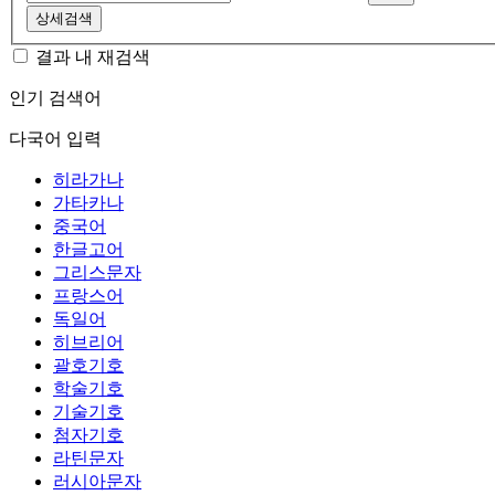
상세검색
결과 내 재검색
인기 검색어
다국어 입력
히라가나
가타카나
중국어
한글고어
그리스문자
프랑스어
독일어
히브리어
괄호기호
학술기호
기술기호
첨자기호
라틴문자
러시아문자