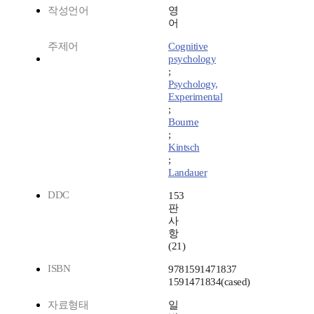
작성언어
영
어
주제어
Cognitive
psychology
;
Psychology,
Experimental
;
Bourne
;
Kintsch
;
Landauer
DDC
153
판
사
항
(21)
ISBN
9781591471837
1591471834(cased)
자료형태
일