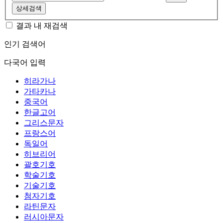
상세검색
결과 내 재검색
인기 검색어
다국어 입력
히라가나
가타카나
중국어
한글고어
그리스문자
프랑스어
독일어
히브리어
괄호기호
학술기호
기술기호
첨자기호
라틴문자
러시아문자