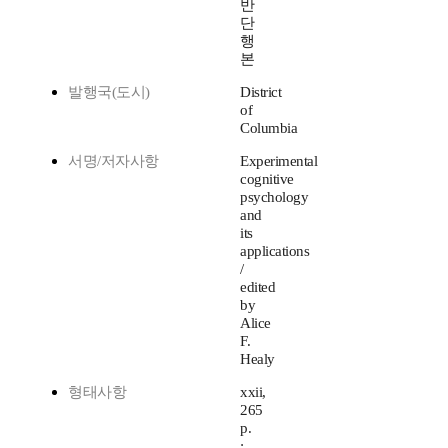
반
단
행
본
발행국(도시)
District
of
Columbia
서명/저자사항
Experimental
cognitive
psychology
and
its
applications
/
edited
by
Alice
F.
Healy
형태사항
xxii,
265
p.
: