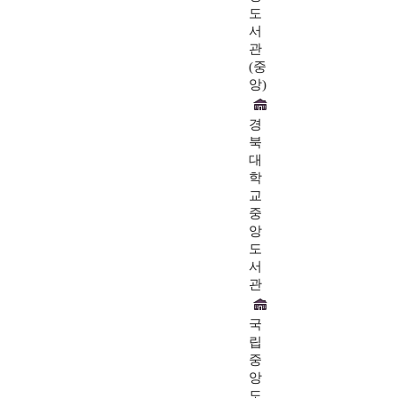
도
서
관
(중
앙)
경
북
대
학
교
중
앙
도
서
관
국
립
중
앙
도