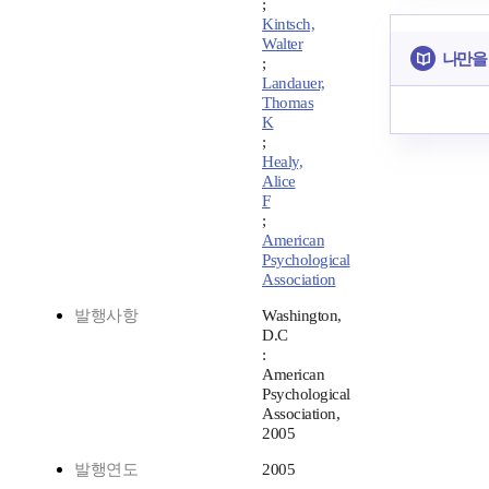
;
Kintsch,
Walter
나만을
;
Landauer,
Thomas
K
;
Healy,
Alice
F
;
American
Psychological
Association
발행사항
Washington,
D.C
:
American
Psychological
Association,
2005
발행연도
2005