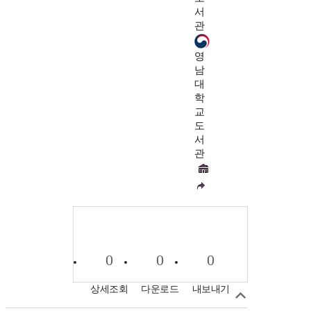
서
관
영
남
대
학
교
도
서
관
0
0
0
상세조회
다운로드
내보내기