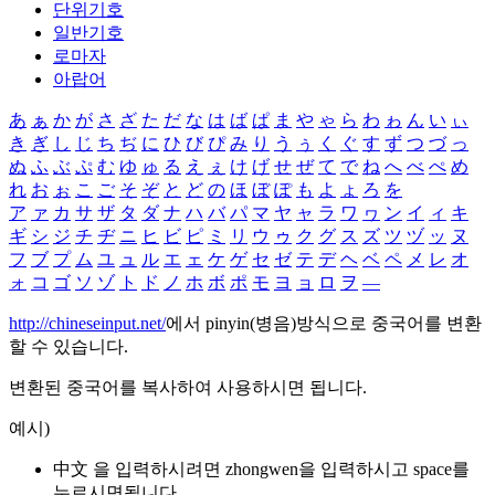
단위기호
일반기호
로마자
아랍어
あ
ぁ
か
が
さ
ざ
た
だ
な
は
ば
ぱ
ま
や
ゃ
ら
わ
ゎ
ん
い
ぃ
き
ぎ
し
じ
ち
ぢ
に
ひ
び
ぴ
み
り
う
ぅ
く
ぐ
す
ず
つ
づ
っ
ぬ
ふ
ぶ
ぷ
む
ゆ
ゅ
る
え
ぇ
け
げ
せ
ぜ
て
で
ね
へ
べ
ぺ
め
れ
お
ぉ
こ
ご
そ
ぞ
と
ど
の
ほ
ぼ
ぽ
も
よ
ょ
ろ
を
ア
ァ
カ
サ
ザ
タ
ダ
ナ
ハ
バ
パ
マ
ヤ
ャ
ラ
ワ
ヮ
ン
イ
ィ
キ
ギ
シ
ジ
チ
ヂ
ニ
ヒ
ビ
ピ
ミ
リ
ウ
ゥ
ク
グ
ス
ズ
ツ
ヅ
ッ
ヌ
フ
ブ
プ
ム
ユ
ュ
ル
エ
ェ
ケ
ゲ
セ
ゼ
テ
デ
ヘ
ベ
ペ
メ
レ
オ
ォ
コ
ゴ
ソ
ゾ
ト
ド
ノ
ホ
ボ
ポ
モ
ヨ
ョ
ロ
ヲ
―
http://chineseinput.net/
에서 pinyin(병음)방식으로 중국어를 변환
할 수 있습니다.
변환된 중국어를 복사하여 사용하시면 됩니다.
예시)
中文 을 입력하시려면
zhongwen
을 입력하시고 space를
누르시면됩니다.