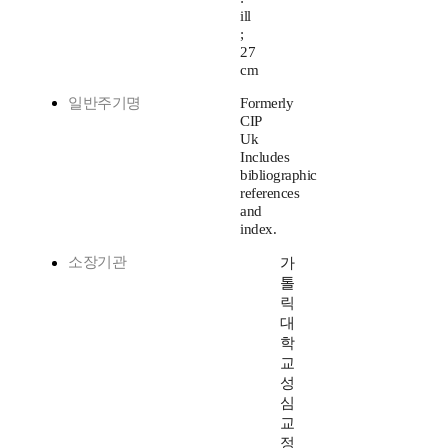
ill
;
27
cm
일반주기명
Formerly
CIP
Uk
Includes
bibliographic
references
and
index.
소장기관
가
톨
릭
대
학
교
성
심
교
정