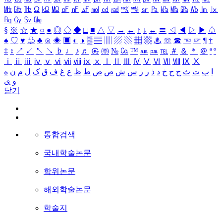
㎒
㎓
㎔
Ω
㏀
㏁
㎊
㎋
㎌
㏖
㏅
㎭
㎮
㎯
㏛
㎩
㎪
㎫
㎬
㏝
㏐
㏓
㏃
㏉
㏜
㏆
§
※
☆
★
○
●
◎
◇
◆
□
■
△
▽
→
←
↑
↓
↔
〓
◁
◀
▷
▶
♤
♠
♡
♥
♧
♣
⊙
◈
▣
◐
◑
▒
▤
▥
▨
▧
▦
▩
♨
☏
☎
☜
☞
¶
†
‡
↕
↗
↙
↖
↘
♭
♩
♪
♬
㉿
㈜
№
㏇
™
㏂
㏘
℡
＃
＆
＊
＠
ª
º
ⅰ
ⅱ
ⅲ
ⅳ
ⅴ
ⅵ
ⅶ
ⅷ
ⅸ
ⅹ
Ⅰ
Ⅱ
Ⅲ
Ⅳ
Ⅴ
Ⅵ
Ⅶ
Ⅷ
Ⅸ
Ⅹ
ا
ب
ت
ث
ج
ح
خ
د
ذ
ر
ز
س
ش
ص
ض
ط
ظ
ع
غ
ف
ق
ک
ل
م
ن
ه
و
ی
닫기
통합검색
국내학술논문
학위논문
해외학술논문
학술지