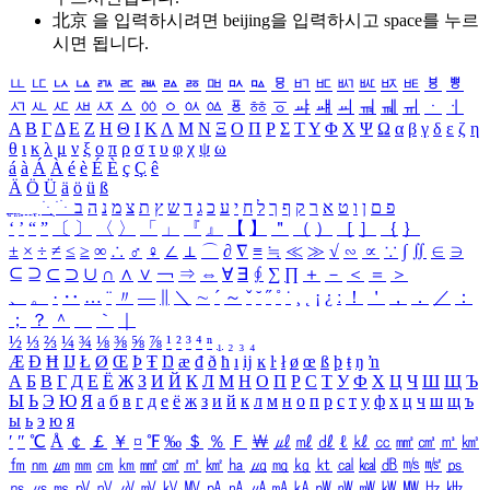
北京 을 입력하시려면
beijing
을 입력하시고 space를 누르
시면 됩니다.
ㅥ
ㅦ
ㅧ
ㅨ
ㅩ
ㅪ
ㅫ
ㅬ
ㅭ
ㅮ
ㅯ
ㅰ
ㅱ
ㅲ
ㅳ
ㅴ
ㅵ
ㅶ
ㅷ
ㅸ
ㅹ
ㅺ
ㅻ
ㅼ
ㅽ
ㅾ
ㅿ
ㆀ
ㆁ
ㆂ
ㆃ
ㆄ
ㆅ
ㆆ
ㆇ
ㆈ
ㆉ
ㆊ
ㆋ
ㆌ
ㆍ
ㆎ
Α
Β
Γ
Δ
Ε
Ζ
Η
Θ
Ι
Κ
Λ
Μ
Ν
Ξ
Ο
Π
Ρ
Σ
Τ
Υ
Φ
Χ
Ψ
Ω
α
β
γ
δ
ε
ζ
η
θ
ι
κ
λ
μ
ν
ξ
ο
π
ρ
σ
τ
υ
φ
χ
ψ
ω
á
à
Á
À
é
è
É
È
ç
Ç
ê
Ä
Ö
Ü
ä
ö
ü
ß
ְ
ֳ
ֲ
ֱ
ָ
ַ
ֵ
ֶ
ִ
ֹ
ּ
ֻ
ׂ
ׁ
ּ
ב
ה
נ
מ
צ
ת
ץ
ש
ד
ג
כ
ע
י
ח
ל
ך
ף
ק
ר
א
ט
ו
ן
ם
פ
‘
’
“
”
〔
〕
〈
〉
「
」
『
』
【
】
＂
（
）
［
］
｛
｝
±
×
÷
≠
≤
≥
∞
∴
♂
♀
∠
⊥
⌒
∂
∇
≡
≒
≪
≫
√
∽
∝
∵
∫
∬
∈
∋
⊆
⊇
⊂
⊃
∪
∩
∧
∨
￢
⇒
⇔
∀
∃
∮
∑
∏
＋
－
＜
＝
＞
、
。
·
‥
…
¨
〃
―
∥
＼
∼
´
～
ˇ
˘
˝
˚
˙
¸
˛
¡
¿
ː
！
＇
，
．
／
：
；
？
＾
＿
｀
｜
½
⅓
⅔
¼
¾
⅛
⅜
⅝
⅞
¹
²
³
⁴
ⁿ
₁
₂
₃
₄
Æ
Ð
Ħ
Ĳ
Ł
Ø
Œ
Þ
Ŧ
Ŋ
æ
đ
ð
ħ
ı
ĳ
ĸ
ŀ
ł
ø
œ
ß
þ
ŧ
ŋ
ŉ
А
Б
В
Г
Д
Е
Ё
Ж
З
И
Й
К
Л
М
Н
О
П
Р
С
Т
У
Ф
Х
Ц
Ч
Ш
Щ
Ъ
Ы
Ь
Э
Ю
Я
а
б
в
г
д
е
ё
ж
з
и
й
к
л
м
н
о
п
р
с
т
у
ф
х
ц
ч
ш
щ
ъ
ы
ь
э
ю
я
′
″
℃
Å
￠
￡
￥
¤
℉
‰
＄
％
Ｆ
￦
㎕
㎖
㎗
ℓ
㎘
㏄
㎣
㎤
㎥
㎦
㎙
㎚
㎛
㎜
㎝
㎞
㎟
㎠
㎡
㎢
㏊
㎍
㎎
㎏
㏏
㎈
㎉
㏈
㎧
㎨
㎰
㎱
㎲
㎳
㎴
㎵
㎶
㎷
㎸
㎹
㎀
㎁
㎂
㎃
㎄
㎺
㎻
㎽
㎾
㎿
㎐
㎑