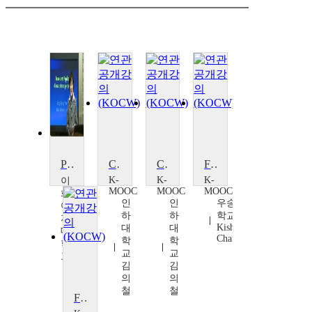
Psychology of Adolescence
Cultural Psychology
Cultural Psychology
Fundamentals of Psychology
K-
K-
K-
이
MOOC
MOOC
MOOC
화
인
인
우송대
여
하
하
학교
자
Kishor
대
대
대
Chandran
학
학
학
교
교
교
김
김
유
의
의
성
철
철
경
Fundamentals of Psychology