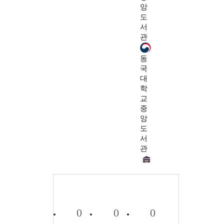
앙
도
서
관
동
국
대
학
교
중
앙
도
서
관
0
0
0