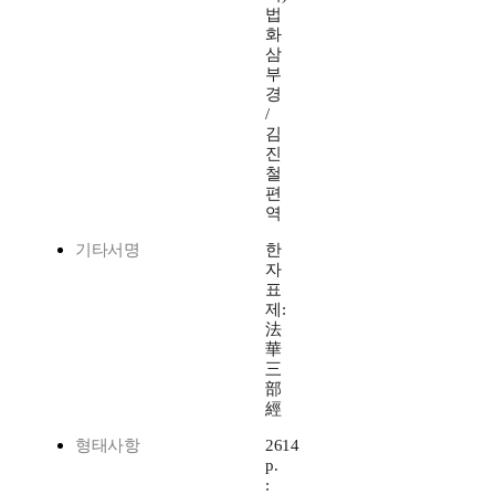
법
화
삼
부
경
/
김
진
철
편
역
기타서명
한
자
표
제:
法
華
三
部
經
형태사항
2614
p.
: