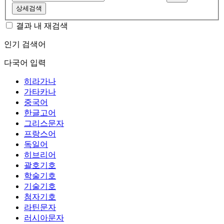
상세검색
결과 내 재검색
인기 검색어
다국어 입력
히라가나
가타카나
중국어
한글고어
그리스문자
프랑스어
독일어
히브리어
괄호기호
학술기호
기술기호
첨자기호
라틴문자
러시아문자