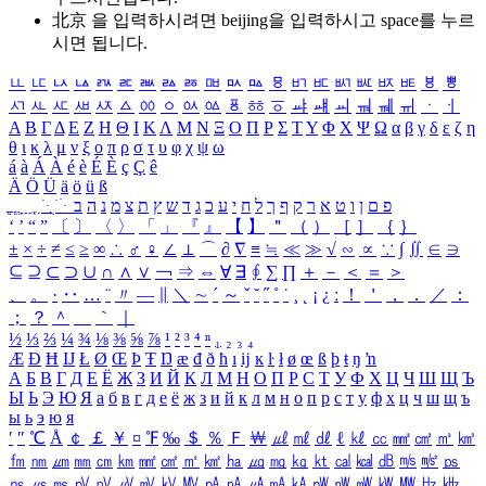
北京 을 입력하시려면
beijing
을 입력하시고 space를 누르
시면 됩니다.
ㅥ
ㅦ
ㅧ
ㅨ
ㅩ
ㅪ
ㅫ
ㅬ
ㅭ
ㅮ
ㅯ
ㅰ
ㅱ
ㅲ
ㅳ
ㅴ
ㅵ
ㅶ
ㅷ
ㅸ
ㅹ
ㅺ
ㅻ
ㅼ
ㅽ
ㅾ
ㅿ
ㆀ
ㆁ
ㆂ
ㆃ
ㆄ
ㆅ
ㆆ
ㆇ
ㆈ
ㆉ
ㆊ
ㆋ
ㆌ
ㆍ
ㆎ
Α
Β
Γ
Δ
Ε
Ζ
Η
Θ
Ι
Κ
Λ
Μ
Ν
Ξ
Ο
Π
Ρ
Σ
Τ
Υ
Φ
Χ
Ψ
Ω
α
β
γ
δ
ε
ζ
η
θ
ι
κ
λ
μ
ν
ξ
ο
π
ρ
σ
τ
υ
φ
χ
ψ
ω
á
à
Á
À
é
è
É
È
ç
Ç
ê
Ä
Ö
Ü
ä
ö
ü
ß
ְ
ֳ
ֲ
ֱ
ָ
ַ
ֵ
ֶ
ִ
ֹ
ּ
ֻ
ׂ
ׁ
ּ
ב
ה
נ
מ
צ
ת
ץ
ש
ד
ג
כ
ע
י
ח
ל
ך
ף
ק
ר
א
ט
ו
ן
ם
פ
‘
’
“
”
〔
〕
〈
〉
「
」
『
』
【
】
＂
（
）
［
］
｛
｝
±
×
÷
≠
≤
≥
∞
∴
♂
♀
∠
⊥
⌒
∂
∇
≡
≒
≪
≫
√
∽
∝
∵
∫
∬
∈
∋
⊆
⊇
⊂
⊃
∪
∩
∧
∨
￢
⇒
⇔
∀
∃
∮
∑
∏
＋
－
＜
＝
＞
、
。
·
‥
…
¨
〃
―
∥
＼
∼
´
～
ˇ
˘
˝
˚
˙
¸
˛
¡
¿
ː
！
＇
，
．
／
：
；
？
＾
＿
｀
｜
½
⅓
⅔
¼
¾
⅛
⅜
⅝
⅞
¹
²
³
⁴
ⁿ
₁
₂
₃
₄
Æ
Ð
Ħ
Ĳ
Ł
Ø
Œ
Þ
Ŧ
Ŋ
æ
đ
ð
ħ
ı
ĳ
ĸ
ŀ
ł
ø
œ
ß
þ
ŧ
ŋ
ŉ
А
Б
В
Г
Д
Е
Ё
Ж
З
И
Й
К
Л
М
Н
О
П
Р
С
Т
У
Ф
Х
Ц
Ч
Ш
Щ
Ъ
Ы
Ь
Э
Ю
Я
а
б
в
г
д
е
ё
ж
з
и
й
к
л
м
н
о
п
р
с
т
у
ф
х
ц
ч
ш
щ
ъ
ы
ь
э
ю
я
′
″
℃
Å
￠
￡
￥
¤
℉
‰
＄
％
Ｆ
￦
㎕
㎖
㎗
ℓ
㎘
㏄
㎣
㎤
㎥
㎦
㎙
㎚
㎛
㎜
㎝
㎞
㎟
㎠
㎡
㎢
㏊
㎍
㎎
㎏
㏏
㎈
㎉
㏈
㎧
㎨
㎰
㎱
㎲
㎳
㎴
㎵
㎶
㎷
㎸
㎹
㎀
㎁
㎂
㎃
㎄
㎺
㎻
㎽
㎾
㎿
㎐
㎑