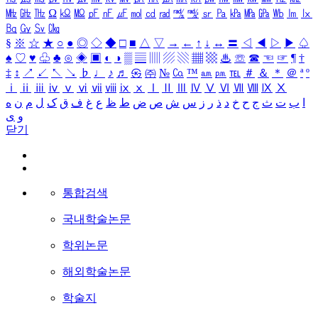
㎒
㎓
㎔
Ω
㏀
㏁
㎊
㎋
㎌
㏖
㏅
㎭
㎮
㎯
㏛
㎩
㎪
㎫
㎬
㏝
㏐
㏓
㏃
㏉
㏜
㏆
§
※
☆
★
○
●
◎
◇
◆
□
■
△
▽
→
←
↑
↓
↔
〓
◁
◀
▷
▶
♤
♠
♡
♥
♧
♣
⊙
◈
▣
◐
◑
▒
▤
▥
▨
▧
▦
▩
♨
☏
☎
☜
☞
¶
†
‡
↕
↗
↙
↖
↘
♭
♩
♪
♬
㉿
㈜
№
㏇
™
㏂
㏘
℡
＃
＆
＊
＠
ª
º
ⅰ
ⅱ
ⅲ
ⅳ
ⅴ
ⅵ
ⅶ
ⅷ
ⅸ
ⅹ
Ⅰ
Ⅱ
Ⅲ
Ⅳ
Ⅴ
Ⅵ
Ⅶ
Ⅷ
Ⅸ
Ⅹ
ا
ب
ت
ث
ج
ح
خ
د
ذ
ر
ز
س
ش
ص
ض
ط
ظ
ع
غ
ف
ق
ک
ل
م
ن
ه
و
ی
닫기
통합검색
국내학술논문
학위논문
해외학술논문
학술지