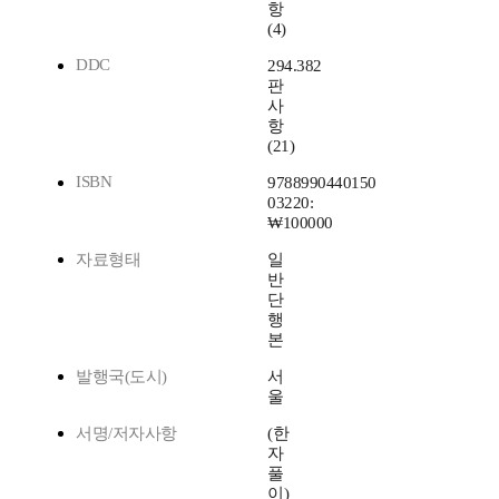
항
(4)
DDC
294.382
판
사
항
(21)
ISBN
9788990440150
03220:
₩100000
자료형태
일
반
단
행
본
발행국(도시)
서
울
서명/저자사항
(한
자
풀
이)