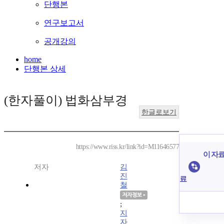
단행본
연구보고서
공개강의
home
단행본 상세
(한자풀이) 법화삼부경
한글로보기
https://www.riss.kr/link?id=M11646577
이 자료
저자
김
진
료
철
;
지
자