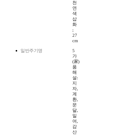
천
연
색
삽
화
;
27
cm
일반주기명
5
가
(家)
품
해
설:
지
자,
계
환,
문
달,
일
여,
감
산