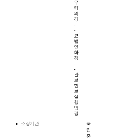
무
량
의
경
-
-
묘
법
연
화
경
-
-
관
보
현
보
살
행
법
경
소장기관
국
립
중