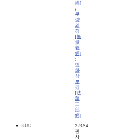
經]
;
무
량
의
경
[無
量
義
經]
;
법
화
삼
부
경
[法
華
三
部
經]
KDC
223.54
판
사