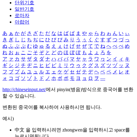
단위기호
일반기호
로마자
아랍어
あ
ぁ
か
が
さ
ざ
た
だ
な
は
ば
ぱ
ま
や
ゃ
ら
わ
ゎ
ん
い
ぃ
き
ぎ
し
じ
ち
ぢ
に
ひ
び
ぴ
み
り
う
ぅ
く
ぐ
す
ず
つ
づ
っ
ぬ
ふ
ぶ
ぷ
む
ゆ
ゅ
る
え
ぇ
け
げ
せ
ぜ
て
で
ね
へ
べ
ぺ
め
れ
お
ぉ
こ
ご
そ
ぞ
と
ど
の
ほ
ぼ
ぽ
も
よ
ょ
ろ
を
ア
ァ
カ
サ
ザ
タ
ダ
ナ
ハ
バ
パ
マ
ヤ
ャ
ラ
ワ
ヮ
ン
イ
ィ
キ
ギ
シ
ジ
チ
ヂ
ニ
ヒ
ビ
ピ
ミ
リ
ウ
ゥ
ク
グ
ス
ズ
ツ
ヅ
ッ
ヌ
フ
ブ
プ
ム
ユ
ュ
ル
エ
ェ
ケ
ゲ
セ
ゼ
テ
デ
ヘ
ベ
ペ
メ
レ
オ
ォ
コ
ゴ
ソ
ゾ
ト
ド
ノ
ホ
ボ
ポ
モ
ヨ
ョ
ロ
ヲ
―
http://chineseinput.net/
에서 pinyin(병음)방식으로 중국어를 변환
할 수 있습니다.
변환된 중국어를 복사하여 사용하시면 됩니다.
예시)
中文 을 입력하시려면
zhongwen
을 입력하시고 space를
누르시면됩니다.