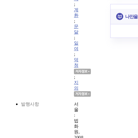
;
계
환
나만을
;
문
달
;
일
여
;
덕
청
;
지
의
발행사항
서
울
:
법
화
원,
2008