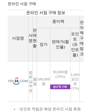
온라인 서점 구매
온라인 서점 구매 정보
종이책
전
자
판
책
포인
서
매
서점명
구
트
명
현
판매가(할
매
정가
(포
황
인율)
링
인트
크
몰)
90,000원
법
1,000
(10%)
화
품
100,000
포인
삼
절
원
트
부
(1%)
경
포인트 적립은 해당 온라인 서점 회원