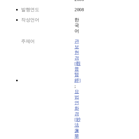
발행연도
2008
작성언어
한
국
어
주제어
관
보
현
경
[觀
普
賢
經]
;
묘
법
연
화
경
[妙
法
蓮
華