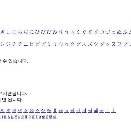
ぎ
し
じ
ち
ぢ
に
ひ
び
ぴ
み
り
う
ぅ
く
ぐ
す
ず
つ
づ
っ
ぬ
ふ
シ
ジ
チ
ヂ
ニ
ヒ
ビ
ピ
ミ
リ
ウ
ゥ
ク
グ
ス
ズ
ツ
ヅ
ッ
ヌ
フ
ブ
할 수 있습니다.
누르시면됩니다.
시면 됩니다.
ㅻ
ㅼ
ㅽ
ㅾ
ㅿ
ㆀ
ㆁ
ㆂ
ㆃ
ㆄ
ㆅ
ㆆ
ㆇ
ㆈ
ㆉ
ㆊ
ㆋ
ㆌ
ㆍ
ㆎ
θ
ι
κ
λ
μ
ν
ξ
ο
π
ρ
σ
τ
υ
φ
χ
ψ
ω