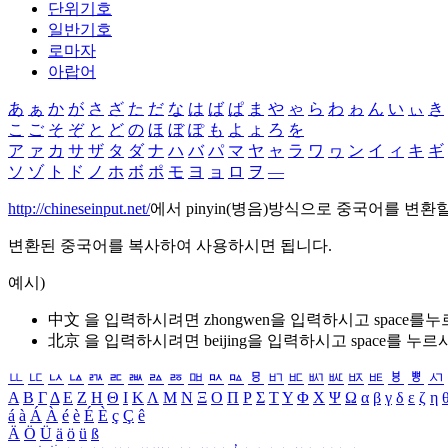
단위기호
일반기호
로마자
아랍어
あ
ぁ
か
が
さ
ざ
た
だ
な
は
ば
ぱ
ま
や
ゃ
ら
わ
ゎ
ん
い
ぃ
き
こ
ご
そ
ぞ
と
ど
の
ほ
ぼ
ぽ
も
よ
ょ
ろ
を
ア
ァ
カ
サ
ザ
タ
ダ
ナ
ハ
バ
パ
マ
ヤ
ャ
ラ
ワ
ヮ
ン
イ
ィ
キ
ギ
ソ
ゾ
ト
ド
ノ
ホ
ボ
ポ
モ
ヨ
ョ
ロ
ヲ
―
http://chineseinput.net/
에서 pinyin(병음)방식으로 중국어를 변환
변환된 중국어를 복사하여 사용하시면 됩니다.
예시)
中文 을 입력하시려면
zhongwen
을 입력하시고 space를
北京 을 입력하시려면
beijing
을 입력하시고 space를 누르
ㅥ
ㅦ
ㅧ
ㅨ
ㅩ
ㅪ
ㅫ
ㅬ
ㅭ
ㅮ
ㅯ
ㅰ
ㅱ
ㅲ
ㅳ
ㅴ
ㅵ
ㅶ
ㅷ
ㅸ
ㅹ
ㅺ
Α
Β
Γ
Δ
Ε
Ζ
Η
Θ
Ι
Κ
Λ
Μ
Ν
Ξ
Ο
Π
Ρ
Σ
Τ
Υ
Φ
Χ
Ψ
Ω
α
β
γ
δ
ε
ζ
η
á
à
Á
À
é
è
É
È
ç
Ç
ê
Ä
Ö
Ü
ä
ö
ü
ß