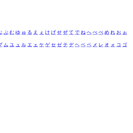
ぶ
ぷ
む
ゆ
ゅ
る
え
ぇ
け
げ
せ
ぜ
て
で
ね
へ
べ
ぺ
め
れ
お
ぉ
プ
ム
ユ
ュ
ル
エ
ェ
ケ
ゲ
セ
ゼ
テ
デ
ヘ
ベ
ペ
メ
レ
オ
ォ
コ
ゴ