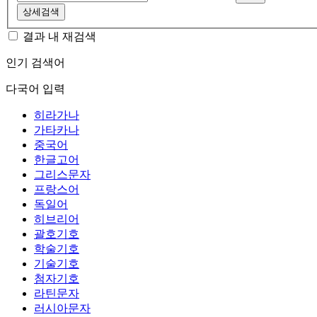
상세검색
결과 내 재검색
인기 검색어
다국어 입력
히라가나
가타카나
중국어
한글고어
그리스문자
프랑스어
독일어
히브리어
괄호기호
학술기호
기술기호
첨자기호
라틴문자
러시아문자