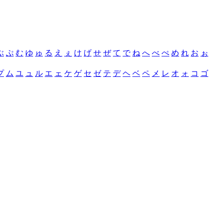
ぶ
ぷ
む
ゆ
ゅ
る
え
ぇ
け
げ
せ
ぜ
て
で
ね
へ
べ
ぺ
め
れ
お
ぉ
プ
ム
ユ
ュ
ル
エ
ェ
ケ
ゲ
セ
ゼ
テ
デ
ヘ
ベ
ペ
メ
レ
オ
ォ
コ
ゴ