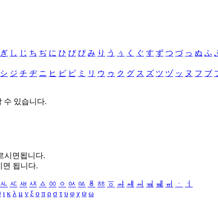
ぎ
し
じ
ち
ぢ
に
ひ
び
ぴ
み
り
う
ぅ
く
ぐ
す
ず
つ
づ
っ
ぬ
ふ
シ
ジ
チ
ヂ
ニ
ヒ
ビ
ピ
ミ
リ
ウ
ゥ
ク
グ
ス
ズ
ツ
ヅ
ッ
ヌ
フ
ブ
할 수 있습니다.
누르시면됩니다.
시면 됩니다.
ㅻ
ㅼ
ㅽ
ㅾ
ㅿ
ㆀ
ㆁ
ㆂ
ㆃ
ㆄ
ㆅ
ㆆ
ㆇ
ㆈ
ㆉ
ㆊ
ㆋ
ㆌ
ㆍ
ㆎ
θ
ι
κ
λ
μ
ν
ξ
ο
π
ρ
σ
τ
υ
φ
χ
ψ
ω