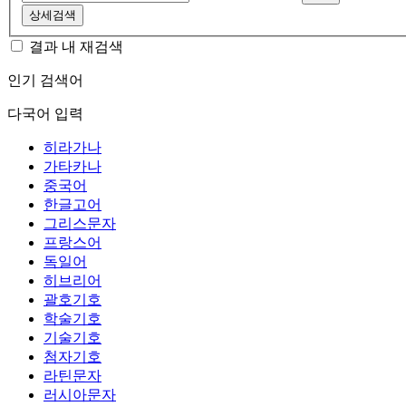
상세검색
결과 내 재검색
인기 검색어
다국어 입력
히라가나
가타카나
중국어
한글고어
그리스문자
프랑스어
독일어
히브리어
괄호기호
학술기호
기술기호
첨자기호
라틴문자
러시아문자