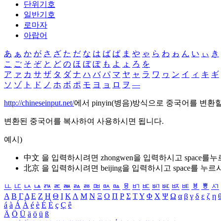
단위기호
일반기호
로마자
아랍어
あ
ぁ
か
が
さ
ざ
た
だ
な
は
ば
ぱ
ま
や
ゃ
ら
わ
ゎ
ん
い
ぃ
き
こ
ご
そ
ぞ
と
ど
の
ほ
ぼ
ぽ
も
よ
ょ
ろ
を
ア
ァ
カ
サ
ザ
タ
ダ
ナ
ハ
バ
パ
マ
ヤ
ャ
ラ
ワ
ヮ
ン
イ
ィ
キ
ギ
ソ
ゾ
ト
ド
ノ
ホ
ボ
ポ
モ
ヨ
ョ
ロ
ヲ
―
http://chineseinput.net/
에서 pinyin(병음)방식으로 중국어를 변환
변환된 중국어를 복사하여 사용하시면 됩니다.
예시)
中文 을 입력하시려면
zhongwen
을 입력하시고 space를
北京 을 입력하시려면
beijing
을 입력하시고 space를 누르
ㅥ
ㅦ
ㅧ
ㅨ
ㅩ
ㅪ
ㅫ
ㅬ
ㅭ
ㅮ
ㅯ
ㅰ
ㅱ
ㅲ
ㅳ
ㅴ
ㅵ
ㅶ
ㅷ
ㅸ
ㅹ
ㅺ
Α
Β
Γ
Δ
Ε
Ζ
Η
Θ
Ι
Κ
Λ
Μ
Ν
Ξ
Ο
Π
Ρ
Σ
Τ
Υ
Φ
Χ
Ψ
Ω
α
β
γ
δ
ε
ζ
η
á
à
Á
À
é
è
É
È
ç
Ç
ê
Ä
Ö
Ü
ä
ö
ü
ß