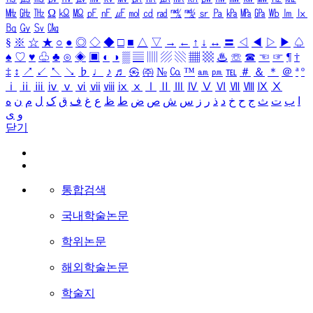
㎒
㎓
㎔
Ω
㏀
㏁
㎊
㎋
㎌
㏖
㏅
㎭
㎮
㎯
㏛
㎩
㎪
㎫
㎬
㏝
㏐
㏓
㏃
㏉
㏜
㏆
§
※
☆
★
○
●
◎
◇
◆
□
■
△
▽
→
←
↑
↓
↔
〓
◁
◀
▷
▶
♤
♠
♡
♥
♧
♣
⊙
◈
▣
◐
◑
▒
▤
▥
▨
▧
▦
▩
♨
☏
☎
☜
☞
¶
†
‡
↕
↗
↙
↖
↘
♭
♩
♪
♬
㉿
㈜
№
㏇
™
㏂
㏘
℡
＃
＆
＊
＠
ª
º
ⅰ
ⅱ
ⅲ
ⅳ
ⅴ
ⅵ
ⅶ
ⅷ
ⅸ
ⅹ
Ⅰ
Ⅱ
Ⅲ
Ⅳ
Ⅴ
Ⅵ
Ⅶ
Ⅷ
Ⅸ
Ⅹ
ا
ب
ت
ث
ج
ح
خ
د
ذ
ر
ز
س
ش
ص
ض
ط
ظ
ع
غ
ف
ق
ک
ل
م
ن
ه
و
ی
닫기
통합검색
국내학술논문
학위논문
해외학술논문
학술지