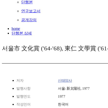
단행본
연구보고서
공개강의
home
단행본 상세
서울市 文化賞 ('64-'68), 東仁 文學賞 ('61-
저자
신태양사
발행사항
서울: 新太陽社, 1977
발행연도
1977
작성언어
한국어