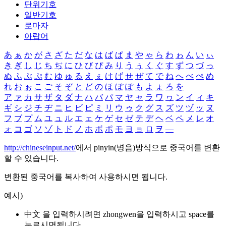
단위기호
일반기호
로마자
아랍어
あ
ぁ
か
が
さ
ざ
た
だ
な
は
ば
ぱ
ま
や
ゃ
ら
わ
ゎ
ん
い
ぃ
き
ぎ
し
じ
ち
ぢ
に
ひ
び
ぴ
み
り
う
ぅ
く
ぐ
す
ず
つ
づ
っ
ぬ
ふ
ぶ
ぷ
む
ゆ
ゅ
る
え
ぇ
け
げ
せ
ぜ
て
で
ね
へ
べ
ぺ
め
れ
お
ぉ
こ
ご
そ
ぞ
と
ど
の
ほ
ぼ
ぽ
も
よ
ょ
ろ
を
ア
ァ
カ
サ
ザ
タ
ダ
ナ
ハ
バ
パ
マ
ヤ
ャ
ラ
ワ
ヮ
ン
イ
ィ
キ
ギ
シ
ジ
チ
ヂ
ニ
ヒ
ビ
ピ
ミ
リ
ウ
ゥ
ク
グ
ス
ズ
ツ
ヅ
ッ
ヌ
フ
ブ
プ
ム
ユ
ュ
ル
エ
ェ
ケ
ゲ
セ
ゼ
テ
デ
ヘ
ベ
ペ
メ
レ
オ
ォ
コ
ゴ
ソ
ゾ
ト
ド
ノ
ホ
ボ
ポ
モ
ヨ
ョ
ロ
ヲ
―
http://chineseinput.net/
에서 pinyin(병음)방식으로 중국어를 변환
할 수 있습니다.
변환된 중국어를 복사하여 사용하시면 됩니다.
예시)
中文 을 입력하시려면
zhongwen
을 입력하시고 space를
누르시면됩니다.