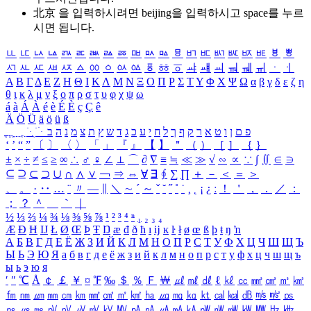
北京 을 입력하시려면
beijing
을 입력하시고 space를 누르
시면 됩니다.
ㅥ
ㅦ
ㅧ
ㅨ
ㅩ
ㅪ
ㅫ
ㅬ
ㅭ
ㅮ
ㅯ
ㅰ
ㅱ
ㅲ
ㅳ
ㅴ
ㅵ
ㅶ
ㅷ
ㅸ
ㅹ
ㅺ
ㅻ
ㅼ
ㅽ
ㅾ
ㅿ
ㆀ
ㆁ
ㆂ
ㆃ
ㆄ
ㆅ
ㆆ
ㆇ
ㆈ
ㆉ
ㆊ
ㆋ
ㆌ
ㆍ
ㆎ
Α
Β
Γ
Δ
Ε
Ζ
Η
Θ
Ι
Κ
Λ
Μ
Ν
Ξ
Ο
Π
Ρ
Σ
Τ
Υ
Φ
Χ
Ψ
Ω
α
β
γ
δ
ε
ζ
η
θ
ι
κ
λ
μ
ν
ξ
ο
π
ρ
σ
τ
υ
φ
χ
ψ
ω
á
à
Á
À
é
è
É
È
ç
Ç
ê
Ä
Ö
Ü
ä
ö
ü
ß
ְ
ֳ
ֲ
ֱ
ָ
ַ
ֵ
ֶ
ִ
ֹ
ּ
ֻ
ׂ
ׁ
ּ
ב
ה
נ
מ
צ
ת
ץ
ש
ד
ג
כ
ע
י
ח
ל
ך
ף
ק
ר
א
ט
ו
ן
ם
פ
‘
’
“
”
〔
〕
〈
〉
「
」
『
』
【
】
＂
（
）
［
］
｛
｝
±
×
÷
≠
≤
≥
∞
∴
♂
♀
∠
⊥
⌒
∂
∇
≡
≒
≪
≫
√
∽
∝
∵
∫
∬
∈
∋
⊆
⊇
⊂
⊃
∪
∩
∧
∨
￢
⇒
⇔
∀
∃
∮
∑
∏
＋
－
＜
＝
＞
、
。
·
‥
…
¨
〃
―
∥
＼
∼
´
～
ˇ
˘
˝
˚
˙
¸
˛
¡
¿
ː
！
＇
，
．
／
：
；
？
＾
＿
｀
｜
½
⅓
⅔
¼
¾
⅛
⅜
⅝
⅞
¹
²
³
⁴
ⁿ
₁
₂
₃
₄
Æ
Ð
Ħ
Ĳ
Ł
Ø
Œ
Þ
Ŧ
Ŋ
æ
đ
ð
ħ
ı
ĳ
ĸ
ŀ
ł
ø
œ
ß
þ
ŧ
ŋ
ŉ
А
Б
В
Г
Д
Е
Ё
Ж
З
И
Й
К
Л
М
Н
О
П
Р
С
Т
У
Ф
Х
Ц
Ч
Ш
Щ
Ъ
Ы
Ь
Э
Ю
Я
а
б
в
г
д
е
ё
ж
з
и
й
к
л
м
н
о
п
р
с
т
у
ф
х
ц
ч
ш
щ
ъ
ы
ь
э
ю
я
′
″
℃
Å
￠
￡
￥
¤
℉
‰
＄
％
Ｆ
￦
㎕
㎖
㎗
ℓ
㎘
㏄
㎣
㎤
㎥
㎦
㎙
㎚
㎛
㎜
㎝
㎞
㎟
㎠
㎡
㎢
㏊
㎍
㎎
㎏
㏏
㎈
㎉
㏈
㎧
㎨
㎰
㎱
㎲
㎳
㎴
㎵
㎶
㎷
㎸
㎹
㎀
㎁
㎂
㎃
㎄
㎺
㎻
㎽
㎾
㎿
㎐
㎑