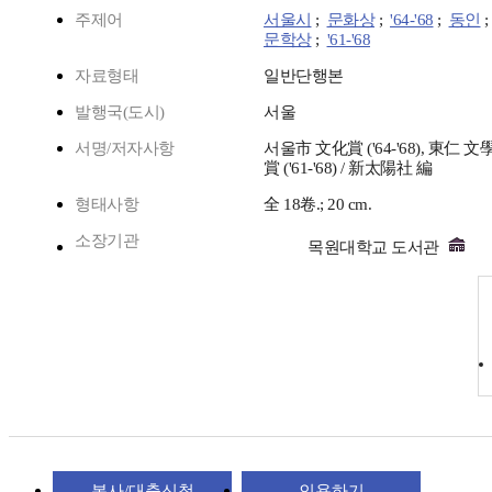
주제어
서울시
;
문화상
;
'64-'68
;
동인
;
문학상
;
'61-'68
자료형태
일반단행본
발행국(도시)
서울
서명/저자사항
서울市 文化賞 ('64-'68), 東仁 文
賞 ('61-'68) / 新太陽社 編
형태사항
全 18卷.; 20 cm.
소장기관
목원대학교 도서관
복사/대출신청
인용하기