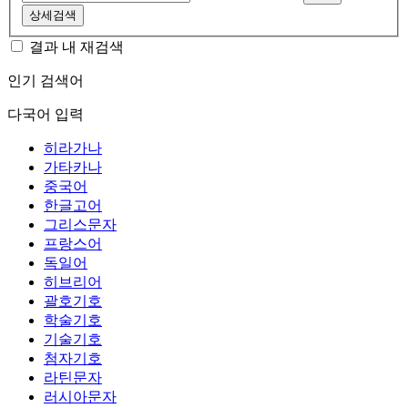
상세검색
결과 내 재검색
인기 검색어
다국어 입력
히라가나
가타카나
중국어
한글고어
그리스문자
프랑스어
독일어
히브리어
괄호기호
학술기호
기술기호
첨자기호
라틴문자
러시아문자