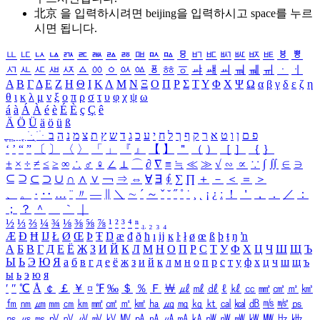
北京 을 입력하시려면
beijing
을 입력하시고 space를 누르
시면 됩니다.
ㅥ
ㅦ
ㅧ
ㅨ
ㅩ
ㅪ
ㅫ
ㅬ
ㅭ
ㅮ
ㅯ
ㅰ
ㅱ
ㅲ
ㅳ
ㅴ
ㅵ
ㅶ
ㅷ
ㅸ
ㅹ
ㅺ
ㅻ
ㅼ
ㅽ
ㅾ
ㅿ
ㆀ
ㆁ
ㆂ
ㆃ
ㆄ
ㆅ
ㆆ
ㆇ
ㆈ
ㆉ
ㆊ
ㆋ
ㆌ
ㆍ
ㆎ
Α
Β
Γ
Δ
Ε
Ζ
Η
Θ
Ι
Κ
Λ
Μ
Ν
Ξ
Ο
Π
Ρ
Σ
Τ
Υ
Φ
Χ
Ψ
Ω
α
β
γ
δ
ε
ζ
η
θ
ι
κ
λ
μ
ν
ξ
ο
π
ρ
σ
τ
υ
φ
χ
ψ
ω
á
à
Á
À
é
è
É
È
ç
Ç
ê
Ä
Ö
Ü
ä
ö
ü
ß
ְ
ֳ
ֲ
ֱ
ָ
ַ
ֵ
ֶ
ִ
ֹ
ּ
ֻ
ׂ
ׁ
ּ
ב
ה
נ
מ
צ
ת
ץ
ש
ד
ג
כ
ע
י
ח
ל
ך
ף
ק
ר
א
ט
ו
ן
ם
פ
‘
’
“
”
〔
〕
〈
〉
「
」
『
』
【
】
＂
（
）
［
］
｛
｝
±
×
÷
≠
≤
≥
∞
∴
♂
♀
∠
⊥
⌒
∂
∇
≡
≒
≪
≫
√
∽
∝
∵
∫
∬
∈
∋
⊆
⊇
⊂
⊃
∪
∩
∧
∨
￢
⇒
⇔
∀
∃
∮
∑
∏
＋
－
＜
＝
＞
、
。
·
‥
…
¨
〃
―
∥
＼
∼
´
～
ˇ
˘
˝
˚
˙
¸
˛
¡
¿
ː
！
＇
，
．
／
：
；
？
＾
＿
｀
｜
½
⅓
⅔
¼
¾
⅛
⅜
⅝
⅞
¹
²
³
⁴
ⁿ
₁
₂
₃
₄
Æ
Ð
Ħ
Ĳ
Ł
Ø
Œ
Þ
Ŧ
Ŋ
æ
đ
ð
ħ
ı
ĳ
ĸ
ŀ
ł
ø
œ
ß
þ
ŧ
ŋ
ŉ
А
Б
В
Г
Д
Е
Ё
Ж
З
И
Й
К
Л
М
Н
О
П
Р
С
Т
У
Ф
Х
Ц
Ч
Ш
Щ
Ъ
Ы
Ь
Э
Ю
Я
а
б
в
г
д
е
ё
ж
з
и
й
к
л
м
н
о
п
р
с
т
у
ф
х
ц
ч
ш
щ
ъ
ы
ь
э
ю
я
′
″
℃
Å
￠
￡
￥
¤
℉
‰
＄
％
Ｆ
￦
㎕
㎖
㎗
ℓ
㎘
㏄
㎣
㎤
㎥
㎦
㎙
㎚
㎛
㎜
㎝
㎞
㎟
㎠
㎡
㎢
㏊
㎍
㎎
㎏
㏏
㎈
㎉
㏈
㎧
㎨
㎰
㎱
㎲
㎳
㎴
㎵
㎶
㎷
㎸
㎹
㎀
㎁
㎂
㎃
㎄
㎺
㎻
㎽
㎾
㎿
㎐
㎑