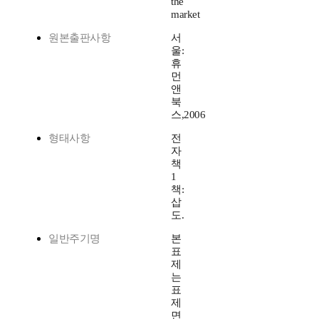
the
market
원본출판사항
서
울:
휴
먼
앤
북
스,2006
형태사항
전
자
책
1
책:
삽
도.
일반주기명
본
표
제
는
표
제
면