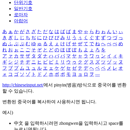
단위기호
일반기호
로마자
아랍어
あ
ぁ
か
が
さ
ざ
た
だ
な
は
ば
ぱ
ま
や
ゃ
ら
わ
ゎ
ん
い
ぃ
き
ぎ
し
じ
ち
ぢ
に
ひ
び
ぴ
み
り
う
ぅ
く
ぐ
す
ず
つ
づ
っ
ぬ
ふ
ぶ
ぷ
む
ゆ
ゅ
る
え
ぇ
け
げ
せ
ぜ
て
で
ね
へ
べ
ぺ
め
れ
お
ぉ
こ
ご
そ
ぞ
と
ど
の
ほ
ぼ
ぽ
も
よ
ょ
ろ
を
ア
ァ
カ
サ
ザ
タ
ダ
ナ
ハ
バ
パ
マ
ヤ
ャ
ラ
ワ
ヮ
ン
イ
ィ
キ
ギ
シ
ジ
チ
ヂ
ニ
ヒ
ビ
ピ
ミ
リ
ウ
ゥ
ク
グ
ス
ズ
ツ
ヅ
ッ
ヌ
フ
ブ
プ
ム
ユ
ュ
ル
エ
ェ
ケ
ゲ
セ
ゼ
テ
デ
ヘ
ベ
ペ
メ
レ
オ
ォ
コ
ゴ
ソ
ゾ
ト
ド
ノ
ホ
ボ
ポ
モ
ヨ
ョ
ロ
ヲ
―
http://chineseinput.net/
에서 pinyin(병음)방식으로 중국어를 변환
할 수 있습니다.
변환된 중국어를 복사하여 사용하시면 됩니다.
예시)
中文 을 입력하시려면
zhongwen
을 입력하시고 space를
누르시면됩니다.