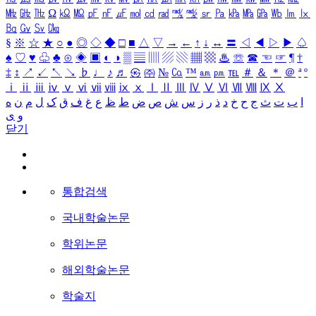
㎒
㎓
㎔
Ω
㏀
㏁
㎊
㎋
㎌
㏖
㏅
㎭
㎮
㎯
㏛
㎩
㎪
㎫
㎬
㏝
㏐
㏓
㏃
㏉
㏜
㏆
§
※
☆
★
○
●
◎
◇
◆
□
■
△
▽
→
←
↑
↓
↔
〓
◁
◀
▷
▶
♤
♠
♡
♥
♧
♣
⊙
◈
▣
◐
◑
▒
▤
▥
▨
▧
▦
▩
♨
☏
☎
☜
☞
¶
†
‡
↕
↗
↙
↖
↘
♭
♩
♪
♬
㉿
㈜
№
㏇
™
㏂
㏘
℡
＃
＆
＊
＠
ª
º
ⅰ
ⅱ
ⅲ
ⅳ
ⅴ
ⅵ
ⅶ
ⅷ
ⅸ
ⅹ
Ⅰ
Ⅱ
Ⅲ
Ⅳ
Ⅴ
Ⅵ
Ⅶ
Ⅷ
Ⅸ
Ⅹ
ا
ب
ت
ث
ج
ح
خ
د
ذ
ر
ز
س
ش
ص
ض
ط
ظ
ع
غ
ف
ق
ک
ل
م
ن
ه
و
ی
닫기
통합검색
국내학술논문
학위논문
해외학술논문
학술지