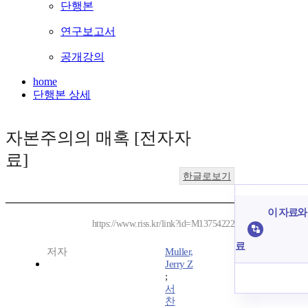
단행본
연구보고서
공개강의
home
단행본 상세
자본주의의 매혹 [전자자
료]
한글로보기
이 자료와 
https://www.riss.kr/link?id=M13754222
료
저자
Muller,
Jerry Z
;
서
찬