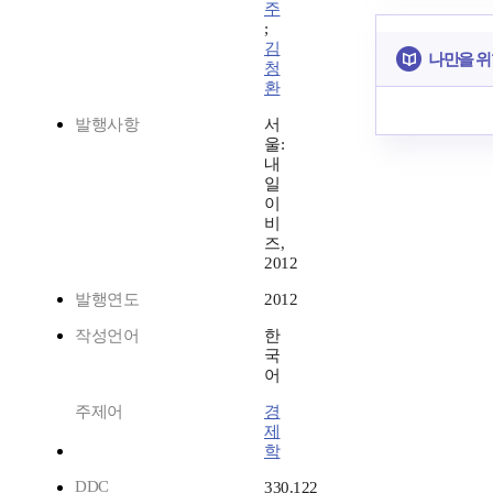
주
;
김
나만을 위
청
환
발행사항
서
울:
내
일
이
비
즈,
2012
발행연도
2012
작성언어
한
국
어
주제어
경
제
학
DDC
330.122