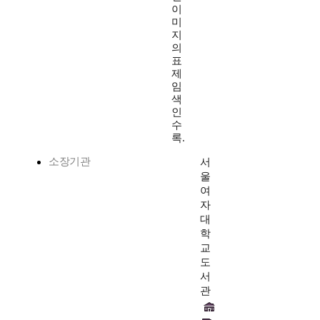
이
미
지
의
표
제
임
색
인
수
록.
소장기관
서
울
여
자
대
학
교
도
서
관