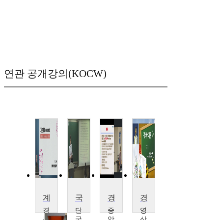
연관 공개강의(KOCW)
계량경제학
국제정치경제학
경제학 특강
경제학 개론
경
단
중
영
북
국
앙
산