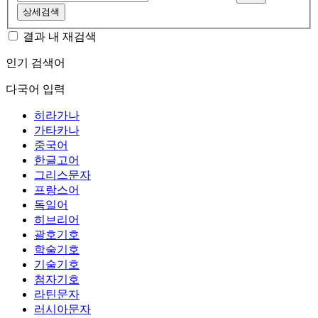
상세검색
결과 내 재검색
인기 검색어
다국어 입력
히라가나
가타카나
중국어
한글고어
그리스문자
프랑스어
독일어
히브리어
괄호기호
학술기호
기술기호
첨자기호
라틴문자
러시아문자