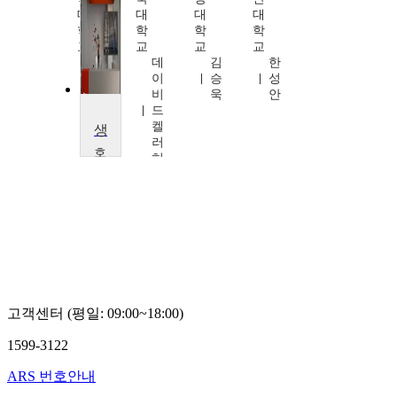
대
대
대
대
학
학
학
학
교
교
교
교
정
데
김
한
기
이
승
성
호
비
욱
안
드
켈
생로병사의 경제학
러
호
허
서
대
학
교
김
금
수
고객센터 (평일: 09:00~18:00)
1599-3122
ARS 번호안내