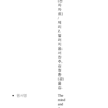
[전
자
자
료]
/
제
리
Z.
멀
러
지
음;
서
찬
주,
김
청
환
[공]
옮
김.
원서명
The
mind
and