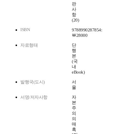
판
사
항
(20)
ISBN
9788990287854:
￦28000
자료형태
단
행
본
(국
내
eBook)
발행국(도시)
서
울
서명/저자사항
자
본
주
의
의
매
혹