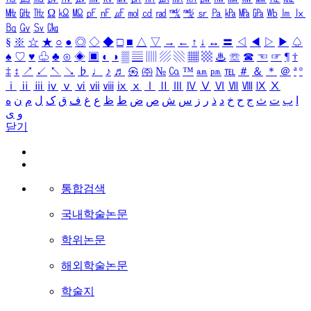
㎒
㎓
㎔
Ω
㏀
㏁
㎊
㎋
㎌
㏖
㏅
㎭
㎮
㎯
㏛
㎩
㎪
㎫
㎬
㏝
㏐
㏓
㏃
㏉
㏜
㏆
§
※
☆
★
○
●
◎
◇
◆
□
■
△
▽
→
←
↑
↓
↔
〓
◁
◀
▷
▶
♤
♠
♡
♥
♧
♣
⊙
◈
▣
◐
◑
▒
▤
▥
▨
▧
▦
▩
♨
☏
☎
☜
☞
¶
†
‡
↕
↗
↙
↖
↘
♭
♩
♪
♬
㉿
㈜
№
㏇
™
㏂
㏘
℡
＃
＆
＊
＠
ª
º
ⅰ
ⅱ
ⅲ
ⅳ
ⅴ
ⅵ
ⅶ
ⅷ
ⅸ
ⅹ
Ⅰ
Ⅱ
Ⅲ
Ⅳ
Ⅴ
Ⅵ
Ⅶ
Ⅷ
Ⅸ
Ⅹ
ا
ب
ت
ث
ج
ح
خ
د
ذ
ر
ز
س
ش
ص
ض
ط
ظ
ع
غ
ف
ق
ک
ل
م
ن
ه
و
ی
닫기
통합검색
국내학술논문
학위논문
해외학술논문
학술지