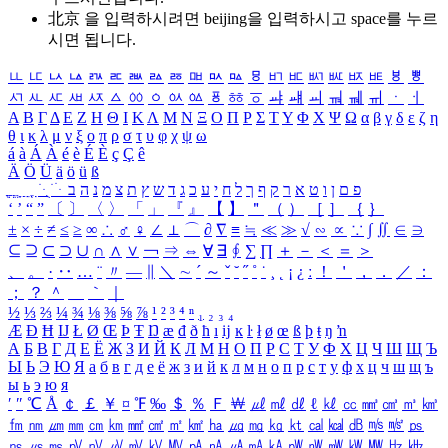
北京 을 입력하시려면
beijing
을 입력하시고 space를 누르
시면 됩니다.
ㅥ
ㅦ
ㅧ
ㅨ
ㅩ
ㅪ
ㅫ
ㅬ
ㅭ
ㅮ
ㅯ
ㅰ
ㅱ
ㅲ
ㅳ
ㅴ
ㅵ
ㅶ
ㅷ
ㅸ
ㅹ
ㅺ
ㅻ
ㅼ
ㅽ
ㅾ
ㅿ
ㆀ
ㆁ
ㆂ
ㆃ
ㆄ
ㆅ
ㆆ
ㆇ
ㆈ
ㆉ
ㆊ
ㆋ
ㆌ
ㆍ
ㆎ
Α
Β
Γ
Δ
Ε
Ζ
Η
Θ
Ι
Κ
Λ
Μ
Ν
Ξ
Ο
Π
Ρ
Σ
Τ
Υ
Φ
Χ
Ψ
Ω
α
β
γ
δ
ε
ζ
η
θ
ι
κ
λ
μ
ν
ξ
ο
π
ρ
σ
τ
υ
φ
χ
ψ
ω
á
à
Á
À
é
è
É
È
ç
Ç
ê
Ä
Ö
Ü
ä
ö
ü
ß
ְ
ֳ
ֲ
ֱ
ָ
ַ
ֵ
ֶ
ִ
ֹ
ּ
ֻ
ׂ
ׁ
ּ
ב
ה
נ
מ
צ
ת
ץ
ש
ד
ג
כ
ע
י
ח
ל
ך
ף
ק
ר
א
ט
ו
ן
ם
פ
‘
’
“
”
〔
〕
〈
〉
「
」
『
』
【
】
＂
（
）
［
］
｛
｝
±
×
÷
≠
≤
≥
∞
∴
♂
♀
∠
⊥
⌒
∂
∇
≡
≒
≪
≫
√
∽
∝
∵
∫
∬
∈
∋
⊆
⊇
⊂
⊃
∪
∩
∧
∨
￢
⇒
⇔
∀
∃
∮
∑
∏
＋
－
＜
＝
＞
、
。
·
‥
…
¨
〃
―
∥
＼
∼
´
～
ˇ
˘
˝
˚
˙
¸
˛
¡
¿
ː
！
＇
，
．
／
：
；
？
＾
＿
｀
｜
½
⅓
⅔
¼
¾
⅛
⅜
⅝
⅞
¹
²
³
⁴
ⁿ
₁
₂
₃
₄
Æ
Ð
Ħ
Ĳ
Ł
Ø
Œ
Þ
Ŧ
Ŋ
æ
đ
ð
ħ
ı
ĳ
ĸ
ŀ
ł
ø
œ
ß
þ
ŧ
ŋ
ŉ
А
Б
В
Г
Д
Е
Ё
Ж
З
И
Й
К
Л
М
Н
О
П
Р
С
Т
У
Ф
Х
Ц
Ч
Ш
Щ
Ъ
Ы
Ь
Э
Ю
Я
а
б
в
г
д
е
ё
ж
з
и
й
к
л
м
н
о
п
р
с
т
у
ф
х
ц
ч
ш
щ
ъ
ы
ь
э
ю
я
′
″
℃
Å
￠
￡
￥
¤
℉
‰
＄
％
Ｆ
￦
㎕
㎖
㎗
ℓ
㎘
㏄
㎣
㎤
㎥
㎦
㎙
㎚
㎛
㎜
㎝
㎞
㎟
㎠
㎡
㎢
㏊
㎍
㎎
㎏
㏏
㎈
㎉
㏈
㎧
㎨
㎰
㎱
㎲
㎳
㎴
㎵
㎶
㎷
㎸
㎹
㎀
㎁
㎂
㎃
㎄
㎺
㎻
㎽
㎾
㎿
㎐
㎑