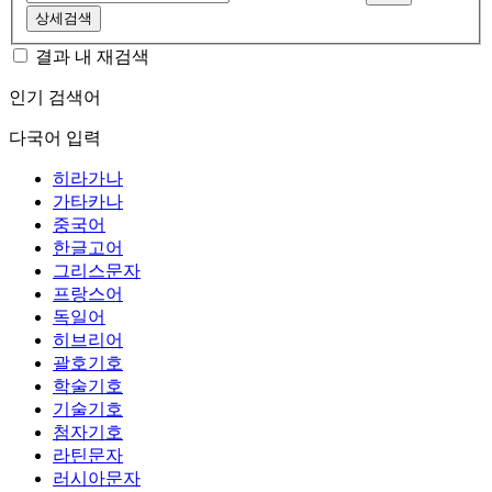
상세검색
결과 내 재검색
인기 검색어
다국어 입력
히라가나
가타카나
중국어
한글고어
그리스문자
프랑스어
독일어
히브리어
괄호기호
학술기호
기술기호
첨자기호
라틴문자
러시아문자