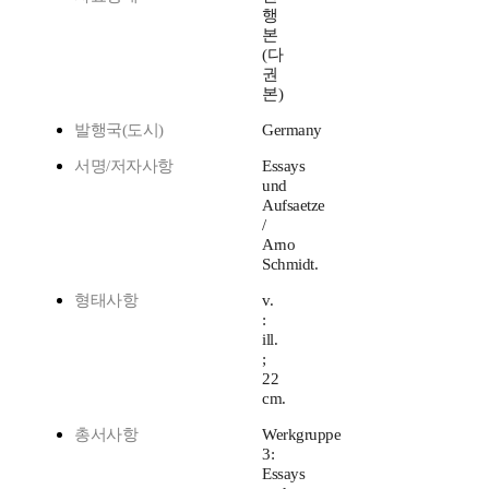
행
본
(다
권
본)
발행국(도시)
Germany
서명/저자사항
Essays
und
Aufsaetze
/
Arno
Schmidt.
형태사항
v.
:
ill.
;
22
cm.
총서사항
Werkgruppe
3:
Essays