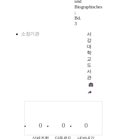
und
Biographisches
;
Bd.
3
소장기관
서
강
대
학
교
도
서
관
0
0
0
상세조회
다운로드
내보내기