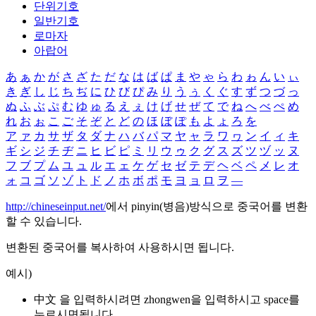
단위기호
일반기호
로마자
아랍어
あ
ぁ
か
が
さ
ざ
た
だ
な
は
ば
ぱ
ま
や
ゃ
ら
わ
ゎ
ん
い
ぃ
き
ぎ
し
じ
ち
ぢ
に
ひ
び
ぴ
み
り
う
ぅ
く
ぐ
す
ず
つ
づ
っ
ぬ
ふ
ぶ
ぷ
む
ゆ
ゅ
る
え
ぇ
け
げ
せ
ぜ
て
で
ね
へ
べ
ぺ
め
れ
お
ぉ
こ
ご
そ
ぞ
と
ど
の
ほ
ぼ
ぽ
も
よ
ょ
ろ
を
ア
ァ
カ
サ
ザ
タ
ダ
ナ
ハ
バ
パ
マ
ヤ
ャ
ラ
ワ
ヮ
ン
イ
ィ
キ
ギ
シ
ジ
チ
ヂ
ニ
ヒ
ビ
ピ
ミ
リ
ウ
ゥ
ク
グ
ス
ズ
ツ
ヅ
ッ
ヌ
フ
ブ
プ
ム
ユ
ュ
ル
エ
ェ
ケ
ゲ
セ
ゼ
テ
デ
ヘ
ベ
ペ
メ
レ
オ
ォ
コ
ゴ
ソ
ゾ
ト
ド
ノ
ホ
ボ
ポ
モ
ヨ
ョ
ロ
ヲ
―
http://chineseinput.net/
에서 pinyin(병음)방식으로 중국어를 변환
할 수 있습니다.
변환된 중국어를 복사하여 사용하시면 됩니다.
예시)
中文 을 입력하시려면
zhongwen
을 입력하시고 space를
누르시면됩니다.