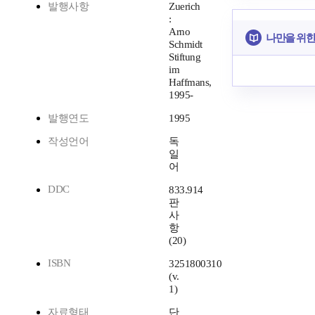
발행사항
Zuerich
:
Arno
나만을 위한
Schmidt
Stiftung
im
Haffmans,
1995-
발행연도
1995
작성언어
독
일
어
DDC
833.914
판
사
항
(20)
ISBN
3251800310
(v.
1)
자료형태
단