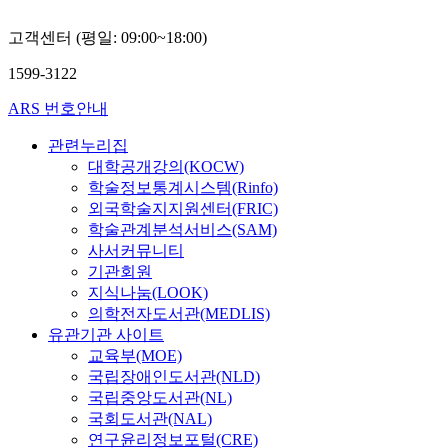
고객센터 (평일: 09:00~18:00)
1599-3122
ARS 번호안내
관련누리집
대학공개강의(KOCW)
학술정보통계시스템(Rinfo)
외국학술지지원센터(FRIC)
학술관계분석서비스(SAM)
사서커뮤니티
기관회원
지식나눔(LOOK)
의학전자도서관(MEDLIS)
유관기관 사이트
교육부(MOE)
국립장애인도서관(NLD)
국립중앙도서관(NL)
국회도서관(NAL)
연구윤리정보포털(CRE)