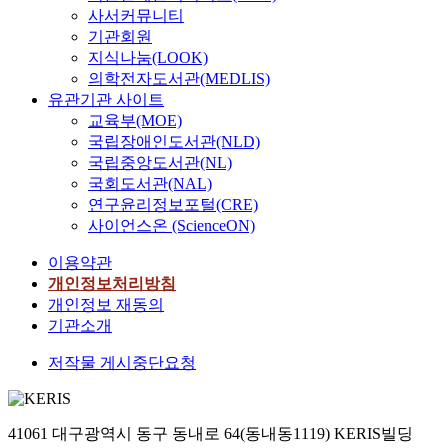
사서커뮤니티
기관회원
지식나눔(LOOK)
의학전자도서관(MEDLIS)
유관기관 사이트
교육부(MOE)
국립장애인도서관(NLD)
국립중앙도서관(NL)
국회도서관(NAL)
연구윤리정보포털(CRE)
사이언스온 (ScienceON)
이용약관
개인정보처리방침
개인정보 재동의
기관소개
저작물 게시중단요청
41061 대구광역시 동구 동내로 64(동내동1119) KERIS빌딩