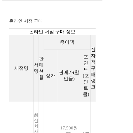
온라인 서점 구매
온라인 서점 구매 정보
종이책
전
자
포
판
책
인
서
매
서점명
구
트
명
현
판매가(할
매
정가
(포
황
인율)
링
인
크
트
몰)
최
신
회
17,500원
사