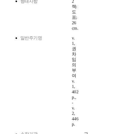
형태사항
2
책:
도
표;
26
cm.
일반주기명
v.
1,
권
차
임
의
부
여
v.
1,
402
p.,
-
v.
2,
446
p.