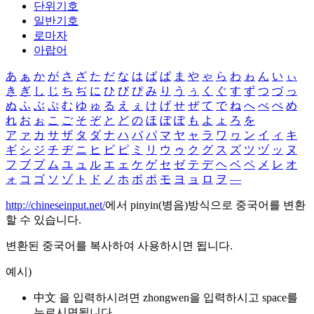
단위기호
일반기호
로마자
아랍어
あ
ぁ
か
が
さ
ざ
た
だ
な
は
ば
ぱ
ま
や
ゃ
ら
わ
ゎ
ん
い
ぃ
き
ぎ
し
じ
ち
ぢ
に
ひ
び
ぴ
み
り
う
ぅ
く
ぐ
す
ず
つ
づ
っ
ぬ
ふ
ぶ
ぷ
む
ゆ
ゅ
る
え
ぇ
け
げ
せ
ぜ
て
で
ね
へ
べ
ぺ
め
れ
お
ぉ
こ
ご
そ
ぞ
と
ど
の
ほ
ぼ
ぽ
も
よ
ょ
ろ
を
ア
ァ
カ
サ
ザ
タ
ダ
ナ
ハ
バ
パ
マ
ヤ
ャ
ラ
ワ
ヮ
ン
イ
ィ
キ
ギ
シ
ジ
チ
ヂ
ニ
ヒ
ビ
ピ
ミ
リ
ウ
ゥ
ク
グ
ス
ズ
ツ
ヅ
ッ
ヌ
フ
ブ
プ
ム
ユ
ュ
ル
エ
ェ
ケ
ゲ
セ
ゼ
テ
デ
ヘ
ベ
ペ
メ
レ
オ
ォ
コ
ゴ
ソ
ゾ
ト
ド
ノ
ホ
ボ
ポ
モ
ヨ
ョ
ロ
ヲ
―
http://chineseinput.net/
에서 pinyin(병음)방식으로 중국어를 변환
할 수 있습니다.
변환된 중국어를 복사하여 사용하시면 됩니다.
예시)
中文 을 입력하시려면
zhongwen
을 입력하시고 space를
누르시면됩니다.