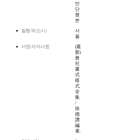
반
단
행
본
발행국(도시)
서
울
서명/저자사항
(最
新)
會
社
書
式
樣
式
全
集
/
徐
德
讚
編
著.