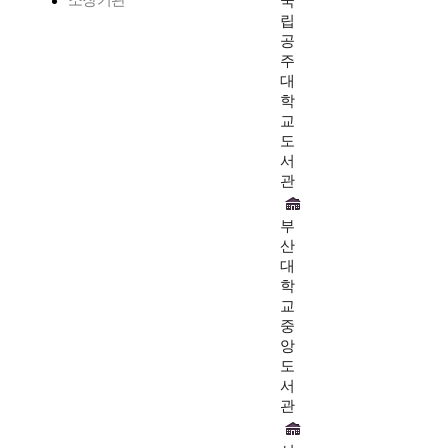
소장기관
국
립
공
주
대
학
교
도
서
관
부
산
대
학
교
중
앙
도
서
관