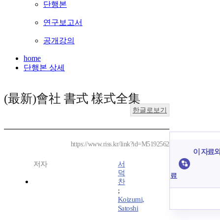
단행본
연구보고서
공개강의
home
단행본 상세
(最新)會社 書式 樣式全集
한글로보기
https://www.riss.kr/link?id=M5192562
이 자료와
저자
서
덕
료
찬
;
Koizumi,
Satoshi