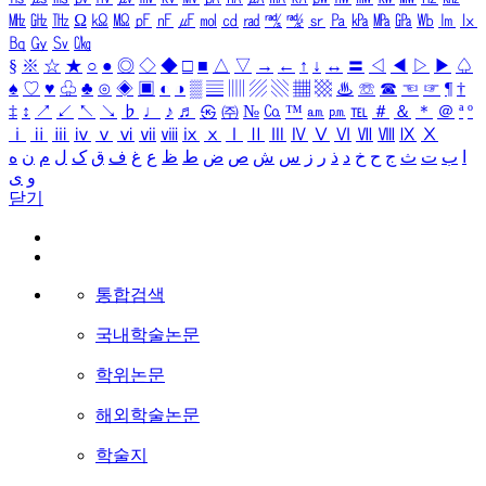
㎒
㎓
㎔
Ω
㏀
㏁
㎊
㎋
㎌
㏖
㏅
㎭
㎮
㎯
㏛
㎩
㎪
㎫
㎬
㏝
㏐
㏓
㏃
㏉
㏜
㏆
§
※
☆
★
○
●
◎
◇
◆
□
■
△
▽
→
←
↑
↓
↔
〓
◁
◀
▷
▶
♤
♠
♡
♥
♧
♣
⊙
◈
▣
◐
◑
▒
▤
▥
▨
▧
▦
▩
♨
☏
☎
☜
☞
¶
†
‡
↕
↗
↙
↖
↘
♭
♩
♪
♬
㉿
㈜
№
㏇
™
㏂
㏘
℡
＃
＆
＊
＠
ª
º
ⅰ
ⅱ
ⅲ
ⅳ
ⅴ
ⅵ
ⅶ
ⅷ
ⅸ
ⅹ
Ⅰ
Ⅱ
Ⅲ
Ⅳ
Ⅴ
Ⅵ
Ⅶ
Ⅷ
Ⅸ
Ⅹ
ا
ب
ت
ث
ج
ح
خ
د
ذ
ر
ز
س
ش
ص
ض
ط
ظ
ع
غ
ف
ق
ک
ل
م
ن
ه
و
ی
닫기
통합검색
국내학술논문
학위논문
해외학술논문
학술지