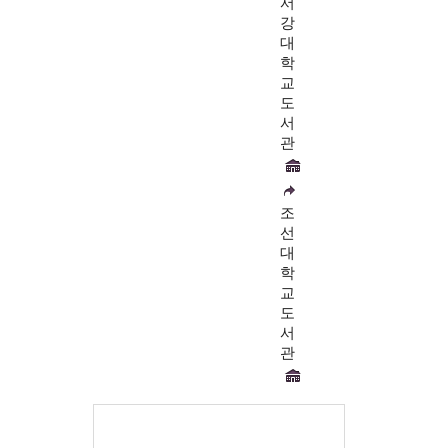
서
강
대
학
교
도
서
관
조
선
대
학
교
도
서
관