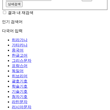
상세검색
결과 내 재검색
인기 검색어
다국어 입력
히라가나
가타카나
중국어
한글고어
그리스문자
프랑스어
독일어
히브리어
괄호기호
학술기호
기술기호
첨자기호
라틴문자
러시아문자