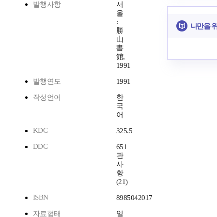
발행사항
서
울
:
나만을 
勝
山
書
館,
1991
발행연도
1991
작성언어
한
국
어
KDC
325.5
DDC
651
판
사
항
(21)
ISBN
8985042017
자료형태
일