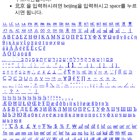
北京 을 입력하시려면
beijing
을 입력하시고 space를 누르
시면 됩니다.
ㅥ
ㅦ
ㅧ
ㅨ
ㅩ
ㅪ
ㅫ
ㅬ
ㅭ
ㅮ
ㅯ
ㅰ
ㅱ
ㅲ
ㅳ
ㅴ
ㅵ
ㅶ
ㅷ
ㅸ
ㅹ
ㅺ
ㅻ
ㅼ
ㅽ
ㅾ
ㅿ
ㆀ
ㆁ
ㆂ
ㆃ
ㆄ
ㆅ
ㆆ
ㆇ
ㆈ
ㆉ
ㆊ
ㆋ
ㆌ
ㆍ
ㆎ
Α
Β
Γ
Δ
Ε
Ζ
Η
Θ
Ι
Κ
Λ
Μ
Ν
Ξ
Ο
Π
Ρ
Σ
Τ
Υ
Φ
Χ
Ψ
Ω
α
β
γ
δ
ε
ζ
η
θ
ι
κ
λ
μ
ν
ξ
ο
π
ρ
σ
τ
υ
φ
χ
ψ
ω
á
à
Á
À
é
è
É
È
ç
Ç
ê
Ä
Ö
Ü
ä
ö
ü
ß
ְ
ֳ
ֲ
ֱ
ָ
ַ
ֵ
ֶ
ִ
ֹ
ּ
ֻ
ׂ
ׁ
ּ
ב
ה
נ
מ
צ
ת
ץ
ש
ד
ג
כ
ע
י
ח
ל
ך
ף
ק
ר
א
ט
ו
ן
ם
פ
‘
’
“
”
〔
〕
〈
〉
「
」
『
』
【
】
＂
（
）
［
］
｛
｝
±
×
÷
≠
≤
≥
∞
∴
♂
♀
∠
⊥
⌒
∂
∇
≡
≒
≪
≫
√
∽
∝
∵
∫
∬
∈
∋
⊆
⊇
⊂
⊃
∪
∩
∧
∨
￢
⇒
⇔
∀
∃
∮
∑
∏
＋
－
＜
＝
＞
、
。
·
‥
…
¨
〃
―
∥
＼
∼
´
～
ˇ
˘
˝
˚
˙
¸
˛
¡
¿
ː
！
＇
，
．
／
：
；
？
＾
＿
｀
｜
½
⅓
⅔
¼
¾
⅛
⅜
⅝
⅞
¹
²
³
⁴
ⁿ
₁
₂
₃
₄
Æ
Ð
Ħ
Ĳ
Ł
Ø
Œ
Þ
Ŧ
Ŋ
æ
đ
ð
ħ
ı
ĳ
ĸ
ŀ
ł
ø
œ
ß
þ
ŧ
ŋ
ŉ
А
Б
В
Г
Д
Е
Ё
Ж
З
И
Й
К
Л
М
Н
О
П
Р
С
Т
У
Ф
Х
Ц
Ч
Ш
Щ
Ъ
Ы
Ь
Э
Ю
Я
а
б
в
г
д
е
ё
ж
з
и
й
к
л
м
н
о
п
р
с
т
у
ф
х
ц
ч
ш
щ
ъ
ы
ь
э
ю
я
′
″
℃
Å
￠
￡
￥
¤
℉
‰
＄
％
Ｆ
￦
㎕
㎖
㎗
ℓ
㎘
㏄
㎣
㎤
㎥
㎦
㎙
㎚
㎛
㎜
㎝
㎞
㎟
㎠
㎡
㎢
㏊
㎍
㎎
㎏
㏏
㎈
㎉
㏈
㎧
㎨
㎰
㎱
㎲
㎳
㎴
㎵
㎶
㎷
㎸
㎹
㎀
㎁
㎂
㎃
㎄
㎺
㎻
㎽
㎾
㎿
㎐
㎑