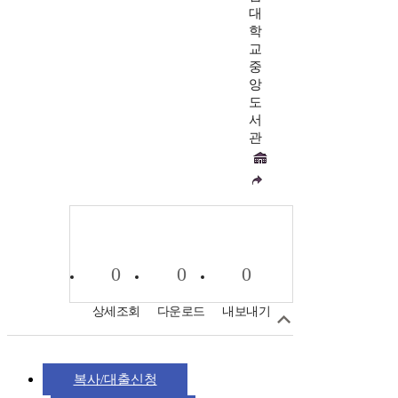
대
학
교
중
앙
도
서
관
0
0
0
상세조회
다운로드
내보내기
복사/대출신청