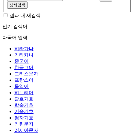
상세검색
결과 내 재검색
인기 검색어
다국어 입력
히라가나
가타카나
중국어
한글고어
그리스문자
프랑스어
독일어
히브리어
괄호기호
학술기호
기술기호
첨자기호
라틴문자
러시아문자