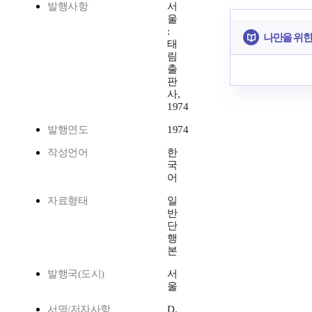
발행사항
서
울
:
나만을 위한
태
림
출
판
사,
1974
발행연도
1974
작성언어
한
국
어
자료형태
일
반
단
행
본
발행국(도시)
서
울
서명/저자사항
D.