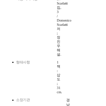
Scarlatti
집,
3
/
Domenico
Scarlatti
저
;
정
진
우
해
설.
형태사항
1
책
:
삽
도
;
31
cm.
소장기관
경
남