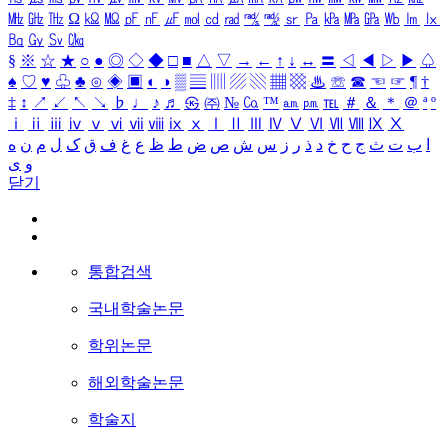
㎒
㎓
㎔
Ω
㏀
㏁
㎊
㎋
㎌
㏖
㏅
㎭
㎮
㎯
㏛
㎩
㎪
㎫
㎬
㏝
㏐
㏓
㏃
㏉
㏜
㏆
§
※
☆
★
○
●
◎
◇
◆
□
■
△
▽
→
←
↑
↓
↔
〓
◁
◀
▷
▶
♤
♠
♡
♥
♧
♣
⊙
◈
▣
◐
◑
▒
▤
▥
▨
▧
▦
▩
♨
☏
☎
☜
☞
¶
†
‡
↕
↗
↙
↖
↘
♭
♩
♪
♬
㉿
㈜
№
㏇
™
㏂
㏘
℡
＃
＆
＊
＠
ª
º
ⅰ
ⅱ
ⅲ
ⅳ
ⅴ
ⅵ
ⅶ
ⅷ
ⅸ
ⅹ
Ⅰ
Ⅱ
Ⅲ
Ⅳ
Ⅴ
Ⅵ
Ⅶ
Ⅷ
Ⅸ
Ⅹ
ا
ب
ت
ث
ج
ح
خ
د
ذ
ر
ز
س
ش
ص
ض
ط
ظ
ع
غ
ف
ق
ک
ل
م
ن
ه
و
ی
닫기
통합검색
국내학술논문
학위논문
해외학술논문
학술지