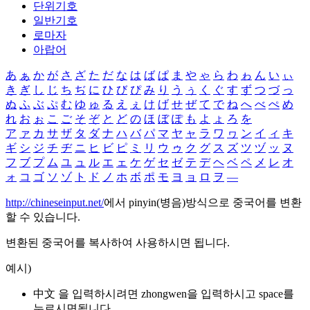
단위기호
일반기호
로마자
아랍어
あ
ぁ
か
が
さ
ざ
た
だ
な
は
ば
ぱ
ま
や
ゃ
ら
わ
ゎ
ん
い
ぃ
き
ぎ
し
じ
ち
ぢ
に
ひ
び
ぴ
み
り
う
ぅ
く
ぐ
す
ず
つ
づ
っ
ぬ
ふ
ぶ
ぷ
む
ゆ
ゅ
る
え
ぇ
け
げ
せ
ぜ
て
で
ね
へ
べ
ぺ
め
れ
お
ぉ
こ
ご
そ
ぞ
と
ど
の
ほ
ぼ
ぽ
も
よ
ょ
ろ
を
ア
ァ
カ
サ
ザ
タ
ダ
ナ
ハ
バ
パ
マ
ヤ
ャ
ラ
ワ
ヮ
ン
イ
ィ
キ
ギ
シ
ジ
チ
ヂ
ニ
ヒ
ビ
ピ
ミ
リ
ウ
ゥ
ク
グ
ス
ズ
ツ
ヅ
ッ
ヌ
フ
ブ
プ
ム
ユ
ュ
ル
エ
ェ
ケ
ゲ
セ
ゼ
テ
デ
ヘ
ベ
ペ
メ
レ
オ
ォ
コ
ゴ
ソ
ゾ
ト
ド
ノ
ホ
ボ
ポ
モ
ヨ
ョ
ロ
ヲ
―
http://chineseinput.net/
에서 pinyin(병음)방식으로 중국어를 변환
할 수 있습니다.
변환된 중국어를 복사하여 사용하시면 됩니다.
예시)
中文 을 입력하시려면
zhongwen
을 입력하시고 space를
누르시면됩니다.