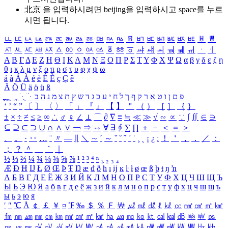
北京 을 입력하시려면
beijing
을 입력하시고 space를 누르
시면 됩니다.
ㅥ
ㅦ
ㅧ
ㅨ
ㅩ
ㅪ
ㅫ
ㅬ
ㅭ
ㅮ
ㅯ
ㅰ
ㅱ
ㅲ
ㅳ
ㅴ
ㅵ
ㅶ
ㅷ
ㅸ
ㅹ
ㅺ
ㅻ
ㅼ
ㅽ
ㅾ
ㅿ
ㆀ
ㆁ
ㆂ
ㆃ
ㆄ
ㆅ
ㆆ
ㆇ
ㆈ
ㆉ
ㆊ
ㆋ
ㆌ
ㆍ
ㆎ
Α
Β
Γ
Δ
Ε
Ζ
Η
Θ
Ι
Κ
Λ
Μ
Ν
Ξ
Ο
Π
Ρ
Σ
Τ
Υ
Φ
Χ
Ψ
Ω
α
β
γ
δ
ε
ζ
η
θ
ι
κ
λ
μ
ν
ξ
ο
π
ρ
σ
τ
υ
φ
χ
ψ
ω
á
à
Á
À
é
è
É
È
ç
Ç
ê
Ä
Ö
Ü
ä
ö
ü
ß
ְ
ֳ
ֲ
ֱ
ָ
ַ
ֵ
ֶ
ִ
ֹ
ּ
ֻ
ׂ
ׁ
ּ
ב
ה
נ
מ
צ
ת
ץ
ש
ד
ג
כ
ע
י
ח
ל
ך
ף
ק
ר
א
ט
ו
ן
ם
פ
‘
’
“
”
〔
〕
〈
〉
「
」
『
』
【
】
＂
（
）
［
］
｛
｝
±
×
÷
≠
≤
≥
∞
∴
♂
♀
∠
⊥
⌒
∂
∇
≡
≒
≪
≫
√
∽
∝
∵
∫
∬
∈
∋
⊆
⊇
⊂
⊃
∪
∩
∧
∨
￢
⇒
⇔
∀
∃
∮
∑
∏
＋
－
＜
＝
＞
、
。
·
‥
…
¨
〃
―
∥
＼
∼
´
～
ˇ
˘
˝
˚
˙
¸
˛
¡
¿
ː
！
＇
，
．
／
：
；
？
＾
＿
｀
｜
½
⅓
⅔
¼
¾
⅛
⅜
⅝
⅞
¹
²
³
⁴
ⁿ
₁
₂
₃
₄
Æ
Ð
Ħ
Ĳ
Ł
Ø
Œ
Þ
Ŧ
Ŋ
æ
đ
ð
ħ
ı
ĳ
ĸ
ŀ
ł
ø
œ
ß
þ
ŧ
ŋ
ŉ
А
Б
В
Г
Д
Е
Ё
Ж
З
И
Й
К
Л
М
Н
О
П
Р
С
Т
У
Ф
Х
Ц
Ч
Ш
Щ
Ъ
Ы
Ь
Э
Ю
Я
а
б
в
г
д
е
ё
ж
з
и
й
к
л
м
н
о
п
р
с
т
у
ф
х
ц
ч
ш
щ
ъ
ы
ь
э
ю
я
′
″
℃
Å
￠
￡
￥
¤
℉
‰
＄
％
Ｆ
￦
㎕
㎖
㎗
ℓ
㎘
㏄
㎣
㎤
㎥
㎦
㎙
㎚
㎛
㎜
㎝
㎞
㎟
㎠
㎡
㎢
㏊
㎍
㎎
㎏
㏏
㎈
㎉
㏈
㎧
㎨
㎰
㎱
㎲
㎳
㎴
㎵
㎶
㎷
㎸
㎹
㎀
㎁
㎂
㎃
㎄
㎺
㎻
㎽
㎾
㎿
㎐
㎑