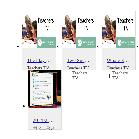
The Play Project
Two Successful Projects
Whole-School Portrait Project
Teachers TV
Teachers TV
Teachers TV
Teachers
Teachers
Teachers
TV
TV
TV
2014 이러닝 국제 콘퍼런스 : What is the Lessons from Education Support Project~
한국교육정
보진흥협회