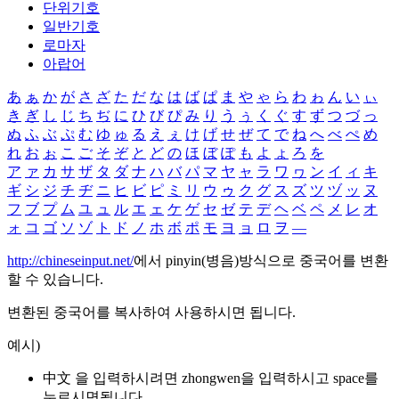
단위기호
일반기호
로마자
아랍어
あ
ぁ
か
が
さ
ざ
た
だ
な
は
ば
ぱ
ま
や
ゃ
ら
わ
ゎ
ん
い
ぃ
き
ぎ
し
じ
ち
ぢ
に
ひ
び
ぴ
み
り
う
ぅ
く
ぐ
す
ず
つ
づ
っ
ぬ
ふ
ぶ
ぷ
む
ゆ
ゅ
る
え
ぇ
け
げ
せ
ぜ
て
で
ね
へ
べ
ぺ
め
れ
お
ぉ
こ
ご
そ
ぞ
と
ど
の
ほ
ぼ
ぽ
も
よ
ょ
ろ
を
ア
ァ
カ
サ
ザ
タ
ダ
ナ
ハ
バ
パ
マ
ヤ
ャ
ラ
ワ
ヮ
ン
イ
ィ
キ
ギ
シ
ジ
チ
ヂ
ニ
ヒ
ビ
ピ
ミ
リ
ウ
ゥ
ク
グ
ス
ズ
ツ
ヅ
ッ
ヌ
フ
ブ
プ
ム
ユ
ュ
ル
エ
ェ
ケ
ゲ
セ
ゼ
テ
デ
ヘ
ベ
ペ
メ
レ
オ
ォ
コ
ゴ
ソ
ゾ
ト
ド
ノ
ホ
ボ
ポ
モ
ヨ
ョ
ロ
ヲ
―
http://chineseinput.net/
에서 pinyin(병음)방식으로 중국어를 변환
할 수 있습니다.
변환된 중국어를 복사하여 사용하시면 됩니다.
예시)
中文 을 입력하시려면
zhongwen
을 입력하시고 space를
누르시면됩니다.