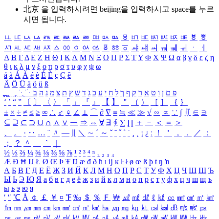
北京 을 입력하시려면
beijing
을 입력하시고 space를 누르
시면 됩니다.
ㅥ
ㅦ
ㅧ
ㅨ
ㅩ
ㅪ
ㅫ
ㅬ
ㅭ
ㅮ
ㅯ
ㅰ
ㅱ
ㅲ
ㅳ
ㅴ
ㅵ
ㅶ
ㅷ
ㅸ
ㅹ
ㅺ
ㅻ
ㅼ
ㅽ
ㅾ
ㅿ
ㆀ
ㆁ
ㆂ
ㆃ
ㆄ
ㆅ
ㆆ
ㆇ
ㆈ
ㆉ
ㆊ
ㆋ
ㆌ
ㆍ
ㆎ
Α
Β
Γ
Δ
Ε
Ζ
Η
Θ
Ι
Κ
Λ
Μ
Ν
Ξ
Ο
Π
Ρ
Σ
Τ
Υ
Φ
Χ
Ψ
Ω
α
β
γ
δ
ε
ζ
η
θ
ι
κ
λ
μ
ν
ξ
ο
π
ρ
σ
τ
υ
φ
χ
ψ
ω
á
à
Á
À
é
è
É
È
ç
Ç
ê
Ä
Ö
Ü
ä
ö
ü
ß
ְ
ֳ
ֲ
ֱ
ָ
ַ
ֵ
ֶ
ִ
ֹ
ּ
ֻ
ׂ
ׁ
ּ
ב
ה
נ
מ
צ
ת
ץ
ש
ד
ג
כ
ע
י
ח
ל
ך
ף
ק
ר
א
ט
ו
ן
ם
פ
‘
’
“
”
〔
〕
〈
〉
「
」
『
』
【
】
＂
（
）
［
］
｛
｝
±
×
÷
≠
≤
≥
∞
∴
♂
♀
∠
⊥
⌒
∂
∇
≡
≒
≪
≫
√
∽
∝
∵
∫
∬
∈
∋
⊆
⊇
⊂
⊃
∪
∩
∧
∨
￢
⇒
⇔
∀
∃
∮
∑
∏
＋
－
＜
＝
＞
、
。
·
‥
…
¨
〃
―
∥
＼
∼
´
～
ˇ
˘
˝
˚
˙
¸
˛
¡
¿
ː
！
＇
，
．
／
：
；
？
＾
＿
｀
｜
½
⅓
⅔
¼
¾
⅛
⅜
⅝
⅞
¹
²
³
⁴
ⁿ
₁
₂
₃
₄
Æ
Ð
Ħ
Ĳ
Ł
Ø
Œ
Þ
Ŧ
Ŋ
æ
đ
ð
ħ
ı
ĳ
ĸ
ŀ
ł
ø
œ
ß
þ
ŧ
ŋ
ŉ
А
Б
В
Г
Д
Е
Ё
Ж
З
И
Й
К
Л
М
Н
О
П
Р
С
Т
У
Ф
Х
Ц
Ч
Ш
Щ
Ъ
Ы
Ь
Э
Ю
Я
а
б
в
г
д
е
ё
ж
з
и
й
к
л
м
н
о
п
р
с
т
у
ф
х
ц
ч
ш
щ
ъ
ы
ь
э
ю
я
′
″
℃
Å
￠
￡
￥
¤
℉
‰
＄
％
Ｆ
￦
㎕
㎖
㎗
ℓ
㎘
㏄
㎣
㎤
㎥
㎦
㎙
㎚
㎛
㎜
㎝
㎞
㎟
㎠
㎡
㎢
㏊
㎍
㎎
㎏
㏏
㎈
㎉
㏈
㎧
㎨
㎰
㎱
㎲
㎳
㎴
㎵
㎶
㎷
㎸
㎹
㎀
㎁
㎂
㎃
㎄
㎺
㎻
㎽
㎾
㎿
㎐
㎑