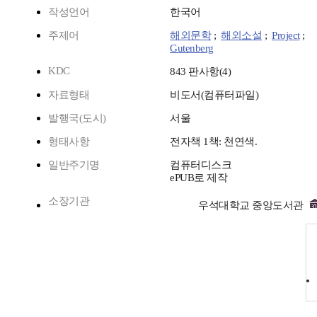
작성언어
한국어
주제어
해외문학
;
해외소설
;
Project
;
Gutenberg
KDC
843 판사항(4)
자료형태
비도서(컴퓨터파일)
발행국(도시)
서울
형태사항
전자책 1책: 천연색.
일반주기명
컴퓨터디스크
ePUB로 제작
소장기관
우석대학교 중앙도서관