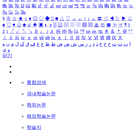
㎒
㎓
㎔
Ω
㏀
㏁
㎊
㎋
㎌
㏖
㏅
㎭
㎮
㎯
㏛
㎩
㎪
㎫
㎬
㏝
㏐
㏓
㏃
㏉
㏜
㏆
§
※
☆
★
○
●
◎
◇
◆
□
■
△
▽
→
←
↑
↓
↔
〓
◁
◀
▷
▶
♤
♠
♡
♥
♧
♣
⊙
◈
▣
◐
◑
▒
▤
▥
▨
▧
▦
▩
♨
☏
☎
☜
☞
¶
†
‡
↕
↗
↙
↖
↘
♭
♩
♪
♬
㉿
㈜
№
㏇
™
㏂
㏘
℡
＃
＆
＊
＠
ª
º
ⅰ
ⅱ
ⅲ
ⅳ
ⅴ
ⅵ
ⅶ
ⅷ
ⅸ
ⅹ
Ⅰ
Ⅱ
Ⅲ
Ⅳ
Ⅴ
Ⅵ
Ⅶ
Ⅷ
Ⅸ
Ⅹ
ا
ب
ت
ث
ج
ح
خ
د
ذ
ر
ز
س
ش
ص
ض
ط
ظ
ع
غ
ف
ق
ک
ل
م
ن
ه
و
ی
닫기
통합검색
국내학술논문
학위논문
해외학술논문
학술지