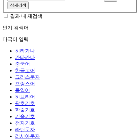
상세검색
결과 내 재검색
인기 검색어
다국어 입력
히라가나
가타카나
중국어
한글고어
그리스문자
프랑스어
독일어
히브리어
괄호기호
학술기호
기술기호
첨자기호
라틴문자
러시아문자