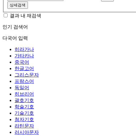
상세검색
결과 내 재검색
인기 검색어
다국어 입력
히라가나
가타카나
중국어
한글고어
그리스문자
프랑스어
독일어
히브리어
괄호기호
학술기호
기술기호
첨자기호
라틴문자
러시아문자