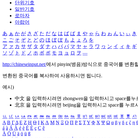
단위기호
일반기호
로마자
아랍어
あ
ぁ
か
が
さ
ざ
た
だ
な
は
ば
ぱ
ま
や
ゃ
ら
わ
ゎ
ん
い
ぃ
き
こ
ご
そ
ぞ
と
ど
の
ほ
ぼ
ぽ
も
よ
ょ
ろ
を
ア
ァ
カ
サ
ザ
タ
ダ
ナ
ハ
バ
パ
マ
ヤ
ャ
ラ
ワ
ヮ
ン
イ
ィ
キ
ギ
ソ
ゾ
ト
ド
ノ
ホ
ボ
ポ
モ
ヨ
ョ
ロ
ヲ
―
http://chineseinput.net/
에서 pinyin(병음)방식으로 중국어를 변환
변환된 중국어를 복사하여 사용하시면 됩니다.
예시)
中文 을 입력하시려면
zhongwen
을 입력하시고 space를
北京 을 입력하시려면
beijing
을 입력하시고 space를 누르
ㅥ
ㅦ
ㅧ
ㅨ
ㅩ
ㅪ
ㅫ
ㅬ
ㅭ
ㅮ
ㅯ
ㅰ
ㅱ
ㅲ
ㅳ
ㅴ
ㅵ
ㅶ
ㅷ
ㅸ
ㅹ
ㅺ
Α
Β
Γ
Δ
Ε
Ζ
Η
Θ
Ι
Κ
Λ
Μ
Ν
Ξ
Ο
Π
Ρ
Σ
Τ
Υ
Φ
Χ
Ψ
Ω
α
β
γ
δ
ε
ζ
η
á
à
Á
À
é
è
É
È
ç
Ç
ê
Ä
Ö
Ü
ä
ö
ü
ß