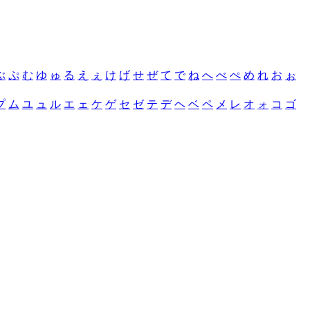
ぶ
ぷ
む
ゆ
ゅ
る
え
ぇ
け
げ
せ
ぜ
て
で
ね
へ
べ
ぺ
め
れ
お
ぉ
プ
ム
ユ
ュ
ル
エ
ェ
ケ
ゲ
セ
ゼ
テ
デ
ヘ
ベ
ペ
メ
レ
オ
ォ
コ
ゴ