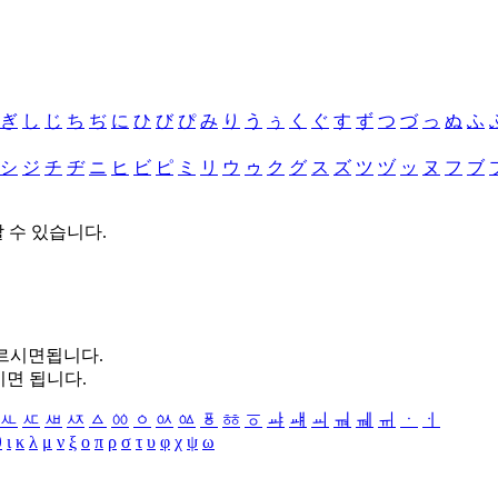
ぎ
し
じ
ち
ぢ
に
ひ
び
ぴ
み
り
う
ぅ
く
ぐ
す
ず
つ
づ
っ
ぬ
ふ
シ
ジ
チ
ヂ
ニ
ヒ
ビ
ピ
ミ
リ
ウ
ゥ
ク
グ
ス
ズ
ツ
ヅ
ッ
ヌ
フ
ブ
할 수 있습니다.
누르시면됩니다.
시면 됩니다.
ㅻ
ㅼ
ㅽ
ㅾ
ㅿ
ㆀ
ㆁ
ㆂ
ㆃ
ㆄ
ㆅ
ㆆ
ㆇ
ㆈ
ㆉ
ㆊ
ㆋ
ㆌ
ㆍ
ㆎ
θ
ι
κ
λ
μ
ν
ξ
ο
π
ρ
σ
τ
υ
φ
χ
ψ
ω