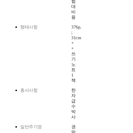
험
대
비
용
형태사항
376p.
;
31cm
+
+
쓰
기
노
트
1
책
총서사항
한
자
급
수
박
사
일반주기명
권
말