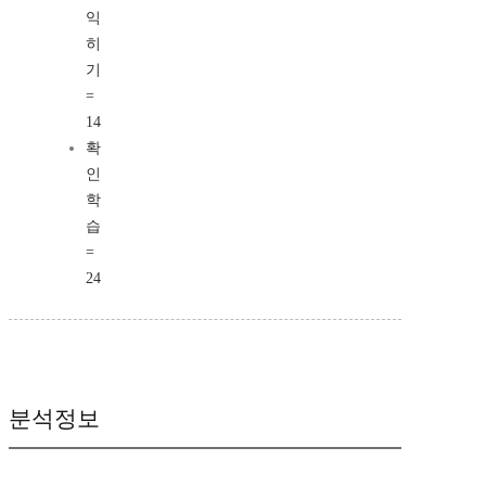
익
히
기
=
14
확
인
학
습
=
24
분석정보