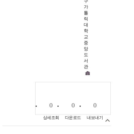
구
가
톨
릭
대
학
교
중
앙
도
서
관
0
0
0
상세조회
다운로드
내보내기