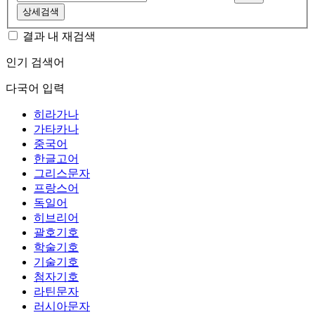
상세검색
결과 내 재검색
인기 검색어
다국어 입력
히라가나
가타카나
중국어
한글고어
그리스문자
프랑스어
독일어
히브리어
괄호기호
학술기호
기술기호
첨자기호
라틴문자
러시아문자