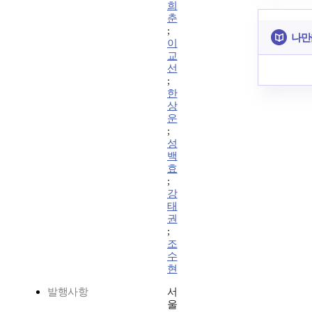
희
춘
;
나만
이
교
선
;
한
상
운
;
성
백
효
;
강
태
권
;
조
수
현
발행사항
서
울