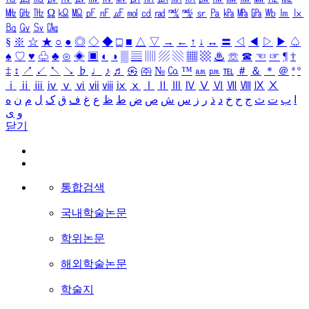
㎒
㎓
㎔
Ω
㏀
㏁
㎊
㎋
㎌
㏖
㏅
㎭
㎮
㎯
㏛
㎩
㎪
㎫
㎬
㏝
㏐
㏓
㏃
㏉
㏜
㏆
§
※
☆
★
○
●
◎
◇
◆
□
■
△
▽
→
←
↑
↓
↔
〓
◁
◀
▷
▶
♤
♠
♡
♥
♧
♣
⊙
◈
▣
◐
◑
▒
▤
▥
▨
▧
▦
▩
♨
☏
☎
☜
☞
¶
†
‡
↕
↗
↙
↖
↘
♭
♩
♪
♬
㉿
㈜
№
㏇
™
㏂
㏘
℡
＃
＆
＊
＠
ª
º
ⅰ
ⅱ
ⅲ
ⅳ
ⅴ
ⅵ
ⅶ
ⅷ
ⅸ
ⅹ
Ⅰ
Ⅱ
Ⅲ
Ⅳ
Ⅴ
Ⅵ
Ⅶ
Ⅷ
Ⅸ
Ⅹ
ا
ب
ت
ث
ج
ح
خ
د
ذ
ر
ز
س
ش
ص
ض
ط
ظ
ع
غ
ف
ق
ک
ل
م
ن
ه
و
ی
닫기
통합검색
국내학술논문
학위논문
해외학술논문
학술지