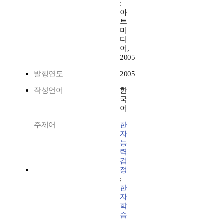
:
아
트
미
디
어,
2005
발행연도
2005
작성언어
한
국
어
주제어
한
자
능
력
검
정
;
한
자
학
습