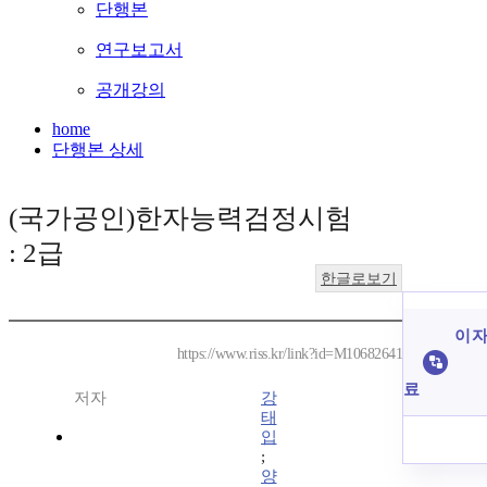
단행본
연구보고서
공개강의
home
단행본 상세
(국가공인)한자능력검정시험
: 2급
한글로보기
이 자
https://www.riss.kr/link?id=M10682641
료
저자
강
태
입
;
양