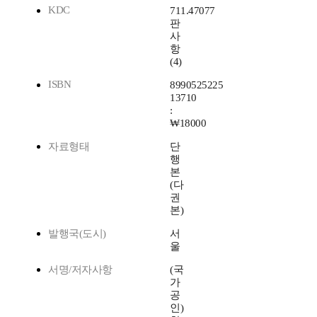
KDC
711.47077
판
사
항
(4)
ISBN
8990525225
13710
:
₩18000
자료형태
단
행
본
(다
권
본)
발행국(도시)
서
울
서명/저자사항
(국
가
공
인)