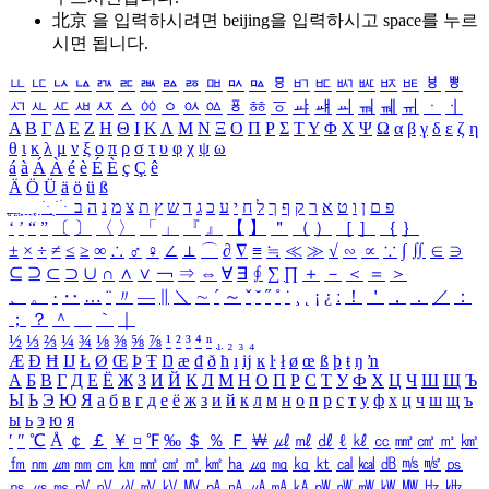
北京 을 입력하시려면
beijing
을 입력하시고 space를 누르
시면 됩니다.
ㅥ
ㅦ
ㅧ
ㅨ
ㅩ
ㅪ
ㅫ
ㅬ
ㅭ
ㅮ
ㅯ
ㅰ
ㅱ
ㅲ
ㅳ
ㅴ
ㅵ
ㅶ
ㅷ
ㅸ
ㅹ
ㅺ
ㅻ
ㅼ
ㅽ
ㅾ
ㅿ
ㆀ
ㆁ
ㆂ
ㆃ
ㆄ
ㆅ
ㆆ
ㆇ
ㆈ
ㆉ
ㆊ
ㆋ
ㆌ
ㆍ
ㆎ
Α
Β
Γ
Δ
Ε
Ζ
Η
Θ
Ι
Κ
Λ
Μ
Ν
Ξ
Ο
Π
Ρ
Σ
Τ
Υ
Φ
Χ
Ψ
Ω
α
β
γ
δ
ε
ζ
η
θ
ι
κ
λ
μ
ν
ξ
ο
π
ρ
σ
τ
υ
φ
χ
ψ
ω
á
à
Á
À
é
è
É
È
ç
Ç
ê
Ä
Ö
Ü
ä
ö
ü
ß
ְ
ֳ
ֲ
ֱ
ָ
ַ
ֵ
ֶ
ִ
ֹ
ּ
ֻ
ׂ
ׁ
ּ
ב
ה
נ
מ
צ
ת
ץ
ש
ד
ג
כ
ע
י
ח
ל
ך
ף
ק
ר
א
ט
ו
ן
ם
פ
‘
’
“
”
〔
〕
〈
〉
「
」
『
』
【
】
＂
（
）
［
］
｛
｝
±
×
÷
≠
≤
≥
∞
∴
♂
♀
∠
⊥
⌒
∂
∇
≡
≒
≪
≫
√
∽
∝
∵
∫
∬
∈
∋
⊆
⊇
⊂
⊃
∪
∩
∧
∨
￢
⇒
⇔
∀
∃
∮
∑
∏
＋
－
＜
＝
＞
、
。
·
‥
…
¨
〃
―
∥
＼
∼
´
～
ˇ
˘
˝
˚
˙
¸
˛
¡
¿
ː
！
＇
，
．
／
：
；
？
＾
＿
｀
｜
½
⅓
⅔
¼
¾
⅛
⅜
⅝
⅞
¹
²
³
⁴
ⁿ
₁
₂
₃
₄
Æ
Ð
Ħ
Ĳ
Ł
Ø
Œ
Þ
Ŧ
Ŋ
æ
đ
ð
ħ
ı
ĳ
ĸ
ŀ
ł
ø
œ
ß
þ
ŧ
ŋ
ŉ
А
Б
В
Г
Д
Е
Ё
Ж
З
И
Й
К
Л
М
Н
О
П
Р
С
Т
У
Ф
Х
Ц
Ч
Ш
Щ
Ъ
Ы
Ь
Э
Ю
Я
а
б
в
г
д
е
ё
ж
з
и
й
к
л
м
н
о
п
р
с
т
у
ф
х
ц
ч
ш
щ
ъ
ы
ь
э
ю
я
′
″
℃
Å
￠
￡
￥
¤
℉
‰
＄
％
Ｆ
￦
㎕
㎖
㎗
ℓ
㎘
㏄
㎣
㎤
㎥
㎦
㎙
㎚
㎛
㎜
㎝
㎞
㎟
㎠
㎡
㎢
㏊
㎍
㎎
㎏
㏏
㎈
㎉
㏈
㎧
㎨
㎰
㎱
㎲
㎳
㎴
㎵
㎶
㎷
㎸
㎹
㎀
㎁
㎂
㎃
㎄
㎺
㎻
㎽
㎾
㎿
㎐
㎑