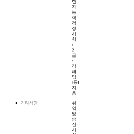
한
자
능
력
검
정
시
험
:
2
급
/
강
태
입...
[등]
지
음
기타서명
취
업
및
승
진
시