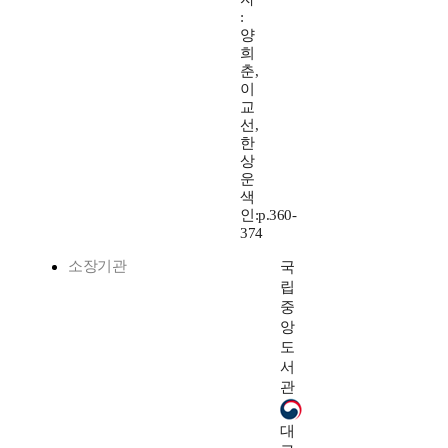
:
양
희
춘,
이
교
선,
한
상
운
색
인:p.360-
374
소장기관
국
립
중
앙
도
서
관
대