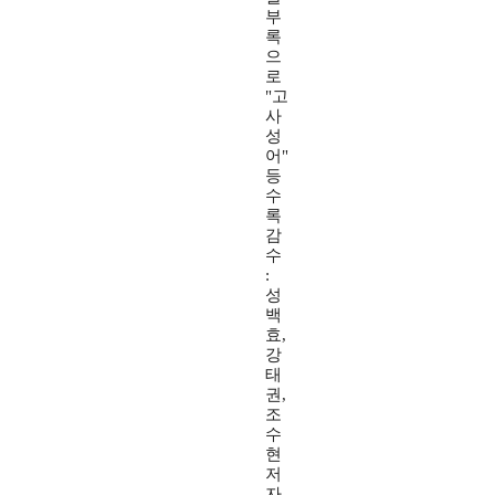
부
록
으
로
"고
사
성
어"
등
수
록
감
수
:
성
백
효,
강
태
권,
조
수
현
저
자