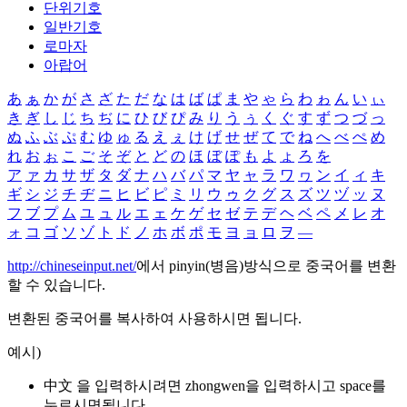
단위기호
일반기호
로마자
아랍어
あ
ぁ
か
が
さ
ざ
た
だ
な
は
ば
ぱ
ま
や
ゃ
ら
わ
ゎ
ん
い
ぃ
き
ぎ
し
じ
ち
ぢ
に
ひ
び
ぴ
み
り
う
ぅ
く
ぐ
す
ず
つ
づ
っ
ぬ
ふ
ぶ
ぷ
む
ゆ
ゅ
る
え
ぇ
け
げ
せ
ぜ
て
で
ね
へ
べ
ぺ
め
れ
お
ぉ
こ
ご
そ
ぞ
と
ど
の
ほ
ぼ
ぽ
も
よ
ょ
ろ
を
ア
ァ
カ
サ
ザ
タ
ダ
ナ
ハ
バ
パ
マ
ヤ
ャ
ラ
ワ
ヮ
ン
イ
ィ
キ
ギ
シ
ジ
チ
ヂ
ニ
ヒ
ビ
ピ
ミ
リ
ウ
ゥ
ク
グ
ス
ズ
ツ
ヅ
ッ
ヌ
フ
ブ
プ
ム
ユ
ュ
ル
エ
ェ
ケ
ゲ
セ
ゼ
テ
デ
ヘ
ベ
ペ
メ
レ
オ
ォ
コ
ゴ
ソ
ゾ
ト
ド
ノ
ホ
ボ
ポ
モ
ヨ
ョ
ロ
ヲ
―
http://chineseinput.net/
에서 pinyin(병음)방식으로 중국어를 변환
할 수 있습니다.
변환된 중국어를 복사하여 사용하시면 됩니다.
예시)
中文 을 입력하시려면
zhongwen
을 입력하시고 space를
누르시면됩니다.