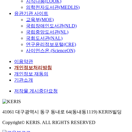
지식나눔(LOOK)
의학전자도서관(MEDLIS)
유관기관 사이트
교육부(MOE)
국립장애인도서관(NLD)
국립중앙도서관(NL)
국회도서관(NAL)
연구윤리정보포털(CRE)
사이언스온 (ScienceON)
이용약관
개인정보처리방침
개인정보 재동의
기관소개
저작물 게시중단요청
41061 대구광역시 동구 동내로 64(동내동1119) KERIS빌딩
Copyright© KERIS. ALL RIGHTS RESERVED