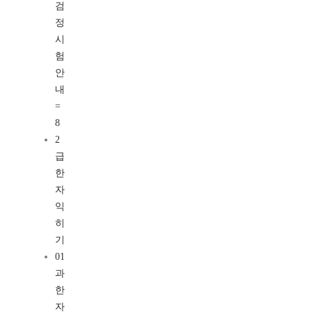
검
정
시
험
안
내
=
8
2
급
한
자
익
히
기
01
과
한
자