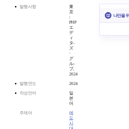
발행사항
東
京
나만을 
:
PHP
エ
デ
ィ
タ-
ズ
·
グ
ル-
プ,
2024
발행연도
2024
작성언어
일
본
어
주제어
에
도
시
대