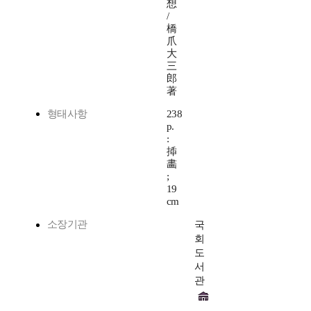
想
/
橋
爪
大
三
郎
著
형태사항
238
p.
:
揷
畵
;
19
cm
소장기관
국
회
도
서
관