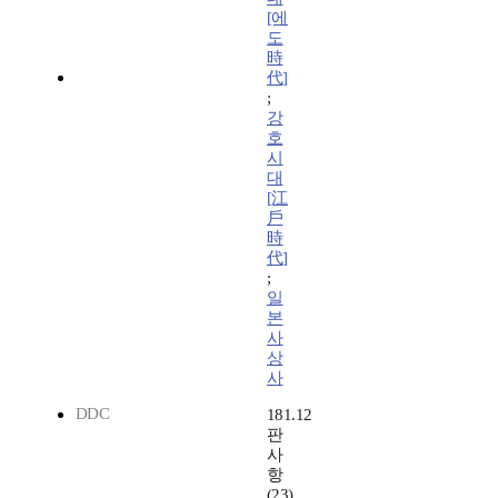
[에
도
時
代]
;
강
호
시
대
[江
戶
時
代]
;
일
본
사
상
사
DDC
181.12
판
사
항
(23)