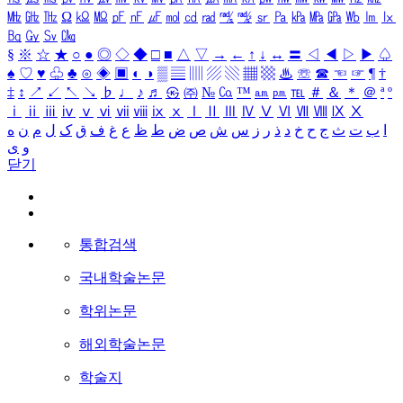
㎒
㎓
㎔
Ω
㏀
㏁
㎊
㎋
㎌
㏖
㏅
㎭
㎮
㎯
㏛
㎩
㎪
㎫
㎬
㏝
㏐
㏓
㏃
㏉
㏜
㏆
§
※
☆
★
○
●
◎
◇
◆
□
■
△
▽
→
←
↑
↓
↔
〓
◁
◀
▷
▶
♤
♠
♡
♥
♧
♣
⊙
◈
▣
◐
◑
▒
▤
▥
▨
▧
▦
▩
♨
☏
☎
☜
☞
¶
†
‡
↕
↗
↙
↖
↘
♭
♩
♪
♬
㉿
㈜
№
㏇
™
㏂
㏘
℡
＃
＆
＊
＠
ª
º
ⅰ
ⅱ
ⅲ
ⅳ
ⅴ
ⅵ
ⅶ
ⅷ
ⅸ
ⅹ
Ⅰ
Ⅱ
Ⅲ
Ⅳ
Ⅴ
Ⅵ
Ⅶ
Ⅷ
Ⅸ
Ⅹ
ا
ب
ت
ث
ج
ح
خ
د
ذ
ر
ز
س
ش
ص
ض
ط
ظ
ع
غ
ف
ق
ک
ل
م
ن
ه
و
ی
닫기
통합검색
국내학술논문
학위논문
해외학술논문
학술지