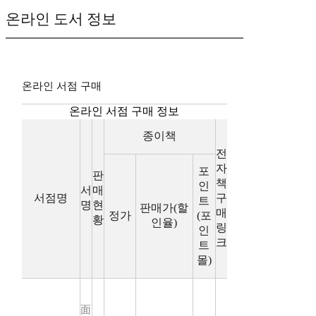
온라인 도서 정보
온라인 서점 구매
온라인 서점 구매 정보
종이책
전
자
포
판
책
인
서
매
서점명
구
트
명
현
판매가(할
매
정가
(포
황
인율)
링
인
크
트
몰)
面