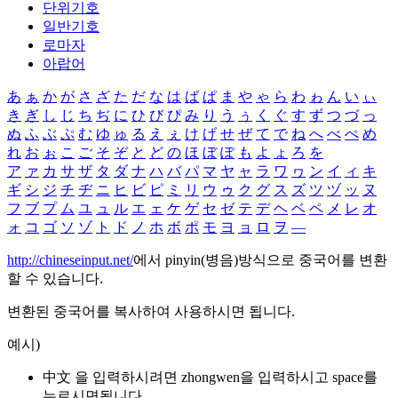
단위기호
일반기호
로마자
아랍어
あ
ぁ
か
が
さ
ざ
た
だ
な
は
ば
ぱ
ま
や
ゃ
ら
わ
ゎ
ん
い
ぃ
き
ぎ
し
じ
ち
ぢ
に
ひ
び
ぴ
み
り
う
ぅ
く
ぐ
す
ず
つ
づ
っ
ぬ
ふ
ぶ
ぷ
む
ゆ
ゅ
る
え
ぇ
け
げ
せ
ぜ
て
で
ね
へ
べ
ぺ
め
れ
お
ぉ
こ
ご
そ
ぞ
と
ど
の
ほ
ぼ
ぽ
も
よ
ょ
ろ
を
ア
ァ
カ
サ
ザ
タ
ダ
ナ
ハ
バ
パ
マ
ヤ
ャ
ラ
ワ
ヮ
ン
イ
ィ
キ
ギ
シ
ジ
チ
ヂ
ニ
ヒ
ビ
ピ
ミ
リ
ウ
ゥ
ク
グ
ス
ズ
ツ
ヅ
ッ
ヌ
フ
ブ
プ
ム
ユ
ュ
ル
エ
ェ
ケ
ゲ
セ
ゼ
テ
デ
ヘ
ベ
ペ
メ
レ
オ
ォ
コ
ゴ
ソ
ゾ
ト
ド
ノ
ホ
ボ
ポ
モ
ヨ
ョ
ロ
ヲ
―
http://chineseinput.net/
에서 pinyin(병음)방식으로 중국어를 변환
할 수 있습니다.
변환된 중국어를 복사하여 사용하시면 됩니다.
예시)
中文 을 입력하시려면
zhongwen
을 입력하시고 space를
누르시면됩니다.