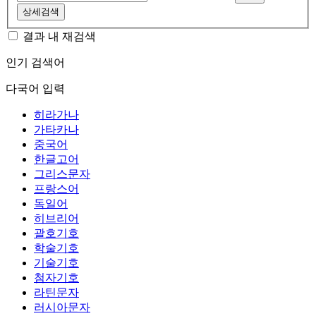
상세검색
결과 내 재검색
인기 검색어
다국어 입력
히라가나
가타카나
중국어
한글고어
그리스문자
프랑스어
독일어
히브리어
괄호기호
학술기호
기술기호
첨자기호
라틴문자
러시아문자