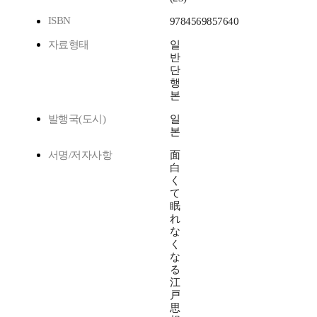
ISBN
9784569857640
자료형태
일
반
단
행
본
발행국(도시)
일
본
서명/저자사항
面
白
く
て
眠
れ
な
く
な
る
江
戸
思