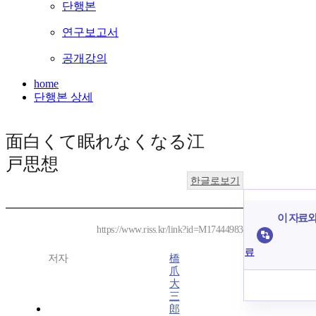
단행본
연구보고서
공개강의
home
단행본 상세
面白くて眠れなくなる江
戸思想
한글로보기
이 자료와
https://www.riss.kr/link?id=M17444983
료
저자
橋
爪
大
三
郎