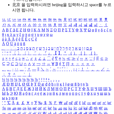
北京 을 입력하시려면
beijing
을 입력하시고 space를 누르
시면 됩니다.
ㅥ
ㅦ
ㅧ
ㅨ
ㅩ
ㅪ
ㅫ
ㅬ
ㅭ
ㅮ
ㅯ
ㅰ
ㅱ
ㅲ
ㅳ
ㅴ
ㅵ
ㅶ
ㅷ
ㅸ
ㅹ
ㅺ
ㅻ
ㅼ
ㅽ
ㅾ
ㅿ
ㆀ
ㆁ
ㆂ
ㆃ
ㆄ
ㆅ
ㆆ
ㆇ
ㆈ
ㆉ
ㆊ
ㆋ
ㆌ
ㆍ
ㆎ
Α
Β
Γ
Δ
Ε
Ζ
Η
Θ
Ι
Κ
Λ
Μ
Ν
Ξ
Ο
Π
Ρ
Σ
Τ
Υ
Φ
Χ
Ψ
Ω
α
β
γ
δ
ε
ζ
η
θ
ι
κ
λ
μ
ν
ξ
ο
π
ρ
σ
τ
υ
φ
χ
ψ
ω
á
à
Á
À
é
è
É
È
ç
Ç
ê
Ä
Ö
Ü
ä
ö
ü
ß
ְ
ֳ
ֲ
ֱ
ָ
ַ
ֵ
ֶ
ִ
ֹ
ּ
ֻ
ׂ
ׁ
ּ
ב
ה
נ
מ
צ
ת
ץ
ש
ד
ג
כ
ע
י
ח
ל
ך
ף
ק
ר
א
ט
ו
ן
ם
פ
‘
’
“
”
〔
〕
〈
〉
「
」
『
』
【
】
＂
（
）
［
］
｛
｝
±
×
÷
≠
≤
≥
∞
∴
♂
♀
∠
⊥
⌒
∂
∇
≡
≒
≪
≫
√
∽
∝
∵
∫
∬
∈
∋
⊆
⊇
⊂
⊃
∪
∩
∧
∨
￢
⇒
⇔
∀
∃
∮
∑
∏
＋
－
＜
＝
＞
、
。
·
‥
…
¨
〃
―
∥
＼
∼
´
～
ˇ
˘
˝
˚
˙
¸
˛
¡
¿
ː
！
＇
，
．
／
：
；
？
＾
＿
｀
｜
½
⅓
⅔
¼
¾
⅛
⅜
⅝
⅞
¹
²
³
⁴
ⁿ
₁
₂
₃
₄
Æ
Ð
Ħ
Ĳ
Ł
Ø
Œ
Þ
Ŧ
Ŋ
æ
đ
ð
ħ
ı
ĳ
ĸ
ŀ
ł
ø
œ
ß
þ
ŧ
ŋ
ŉ
А
Б
В
Г
Д
Е
Ё
Ж
З
И
Й
К
Л
М
Н
О
П
Р
С
Т
У
Ф
Х
Ц
Ч
Ш
Щ
Ъ
Ы
Ь
Э
Ю
Я
а
б
в
г
д
е
ё
ж
з
и
й
к
л
м
н
о
п
р
с
т
у
ф
х
ц
ч
ш
щ
ъ
ы
ь
э
ю
я
′
″
℃
Å
￠
￡
￥
¤
℉
‰
＄
％
Ｆ
￦
㎕
㎖
㎗
ℓ
㎘
㏄
㎣
㎤
㎥
㎦
㎙
㎚
㎛
㎜
㎝
㎞
㎟
㎠
㎡
㎢
㏊
㎍
㎎
㎏
㏏
㎈
㎉
㏈
㎧
㎨
㎰
㎱
㎲
㎳
㎴
㎵
㎶
㎷
㎸
㎹
㎀
㎁
㎂
㎃
㎄
㎺
㎻
㎽
㎾
㎿
㎐
㎑