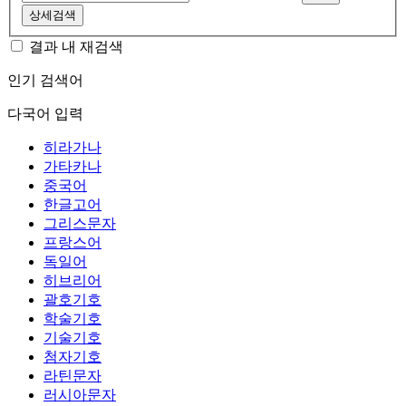
상세검색
결과 내 재검색
인기 검색어
다국어 입력
히라가나
가타카나
중국어
한글고어
그리스문자
프랑스어
독일어
히브리어
괄호기호
학술기호
기술기호
첨자기호
라틴문자
러시아문자