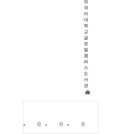
외
국
어
대
학
교
글
로
벌
캠
퍼
스
도
서
관
0
0
0