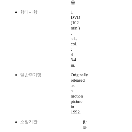
울
형태사항
1
DVD
(102
min.)
:
sd.,
col.
;
4
3/4
in.
일반주기명
Originally
released
as
a
motion
picture
in
1992.
소장기관
한
국