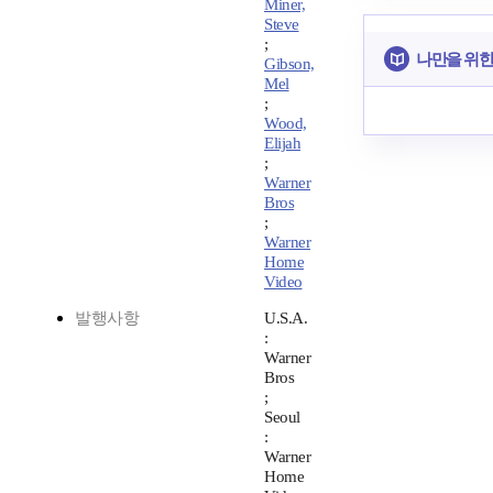
Miner,
Steve
;
나만을 위한
Gibson,
Mel
;
Wood,
Elijah
;
Warner
Bros
;
Warner
Home
Video
발행사항
U.S.A.
:
Warner
Bros
;
Seoul
:
Warner
Home