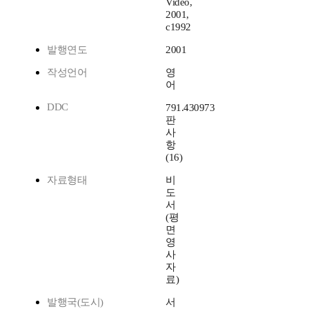
Video,
2001,
c1992
발행연도
2001
작성언어
영
어
DDC
791.430973
판
사
항
(16)
자료형태
비
도
서
(평
면
영
사
자
료)
발행국(도시)
서