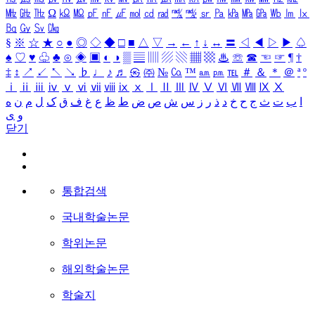
㎒
㎓
㎔
Ω
㏀
㏁
㎊
㎋
㎌
㏖
㏅
㎭
㎮
㎯
㏛
㎩
㎪
㎫
㎬
㏝
㏐
㏓
㏃
㏉
㏜
㏆
§
※
☆
★
○
●
◎
◇
◆
□
■
△
▽
→
←
↑
↓
↔
〓
◁
◀
▷
▶
♤
♠
♡
♥
♧
♣
⊙
◈
▣
◐
◑
▒
▤
▥
▨
▧
▦
▩
♨
☏
☎
☜
☞
¶
†
‡
↕
↗
↙
↖
↘
♭
♩
♪
♬
㉿
㈜
№
㏇
™
㏂
㏘
℡
＃
＆
＊
＠
ª
º
ⅰ
ⅱ
ⅲ
ⅳ
ⅴ
ⅵ
ⅶ
ⅷ
ⅸ
ⅹ
Ⅰ
Ⅱ
Ⅲ
Ⅳ
Ⅴ
Ⅵ
Ⅶ
Ⅷ
Ⅸ
Ⅹ
ا
ب
ت
ث
ج
ح
خ
د
ذ
ر
ز
س
ش
ص
ض
ط
ظ
ع
غ
ف
ق
ک
ل
م
ن
ه
و
ی
닫기
통합검색
국내학술논문
학위논문
해외학술논문
학술지