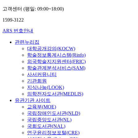
고객센터 (평일: 09:00~18:00)
1599-3122
ARS 번호안내
관련누리집
대학공개강의(KOCW)
학술정보통계시스템(Rinfo)
외국학술지지원센터(FRIC)
학술관계분석서비스(SAM)
사서커뮤니티
기관회원
지식나눔(LOOK)
의학전자도서관(MEDLIS)
유관기관 사이트
교육부(MOE)
국립장애인도서관(NLD)
국립중앙도서관(NL)
국회도서관(NAL)
연구윤리정보포털(CRE)