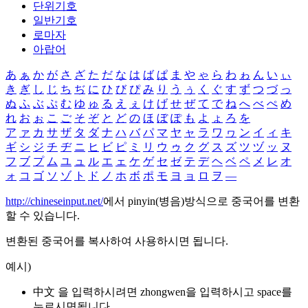
단위기호
일반기호
로마자
아랍어
あ
ぁ
か
が
さ
ざ
た
だ
な
は
ば
ぱ
ま
や
ゃ
ら
わ
ゎ
ん
い
ぃ
き
ぎ
し
じ
ち
ぢ
に
ひ
び
ぴ
み
り
う
ぅ
く
ぐ
す
ず
つ
づ
っ
ぬ
ふ
ぶ
ぷ
む
ゆ
ゅ
る
え
ぇ
け
げ
せ
ぜ
て
で
ね
へ
べ
ぺ
め
れ
お
ぉ
こ
ご
そ
ぞ
と
ど
の
ほ
ぼ
ぽ
も
よ
ょ
ろ
を
ア
ァ
カ
サ
ザ
タ
ダ
ナ
ハ
バ
パ
マ
ヤ
ャ
ラ
ワ
ヮ
ン
イ
ィ
キ
ギ
シ
ジ
チ
ヂ
ニ
ヒ
ビ
ピ
ミ
リ
ウ
ゥ
ク
グ
ス
ズ
ツ
ヅ
ッ
ヌ
フ
ブ
プ
ム
ユ
ュ
ル
エ
ェ
ケ
ゲ
セ
ゼ
テ
デ
ヘ
ベ
ペ
メ
レ
オ
ォ
コ
ゴ
ソ
ゾ
ト
ド
ノ
ホ
ボ
ポ
モ
ヨ
ョ
ロ
ヲ
―
http://chineseinput.net/
에서 pinyin(병음)방식으로 중국어를 변환
할 수 있습니다.
변환된 중국어를 복사하여 사용하시면 됩니다.
예시)
中文 을 입력하시려면
zhongwen
을 입력하시고 space를
누르시면됩니다.