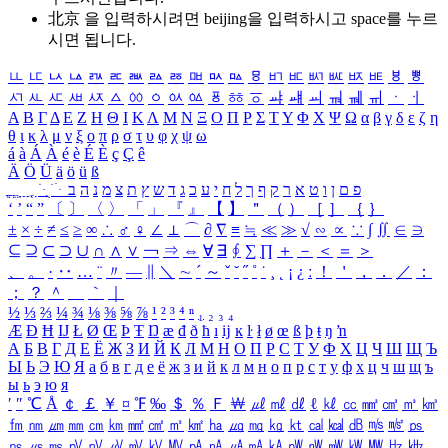
北京 을 입력하시려면
beijing
을 입력하시고 space를 누르
시면 됩니다.
ㅥ
ㅦ
ㅧ
ㅨ
ㅩ
ㅪ
ㅫ
ㅬ
ㅭ
ㅮ
ㅯ
ㅰ
ㅱ
ㅲ
ㅳ
ㅴ
ㅵ
ㅶ
ㅷ
ㅸ
ㅹ
ㅺ
ㅻ
ㅼ
ㅽ
ㅾ
ㅿ
ㆀ
ㆁ
ㆂ
ㆃ
ㆄ
ㆅ
ㆆ
ㆇ
ㆈ
ㆉ
ㆊ
ㆋ
ㆌ
ㆍ
ㆎ
Α
Β
Γ
Δ
Ε
Ζ
Η
Θ
Ι
Κ
Λ
Μ
Ν
Ξ
Ο
Π
Ρ
Σ
Τ
Υ
Φ
Χ
Ψ
Ω
α
β
γ
δ
ε
ζ
η
θ
ι
κ
λ
μ
ν
ξ
ο
π
ρ
σ
τ
υ
φ
χ
ψ
ω
á
à
Á
À
é
è
É
È
ç
Ç
ê
Ä
Ö
Ü
ä
ö
ü
ß
ְ
ֳ
ֲ
ֱ
ָ
ַ
ֵ
ֶ
ִ
ֹ
ּ
ֻ
ׂ
ׁ
ּ
ב
ה
נ
מ
צ
ת
ץ
ש
ד
ג
כ
ע
י
ח
ל
ך
ף
ק
ר
א
ט
ו
ן
ם
פ
‘
’
“
”
〔
〕
〈
〉
「
」
『
』
【
】
＂
（
）
［
］
｛
｝
±
×
÷
≠
≤
≥
∞
∴
♂
♀
∠
⊥
⌒
∂
∇
≡
≒
≪
≫
√
∽
∝
∵
∫
∬
∈
∋
⊆
⊇
⊂
⊃
∪
∩
∧
∨
￢
⇒
⇔
∀
∃
∮
∑
∏
＋
－
＜
＝
＞
、
。
·
‥
…
¨
〃
―
∥
＼
∼
´
～
ˇ
˘
˝
˚
˙
¸
˛
¡
¿
ː
！
＇
，
．
／
：
；
？
＾
＿
｀
｜
½
⅓
⅔
¼
¾
⅛
⅜
⅝
⅞
¹
²
³
⁴
ⁿ
₁
₂
₃
₄
Æ
Ð
Ħ
Ĳ
Ł
Ø
Œ
Þ
Ŧ
Ŋ
æ
đ
ð
ħ
ı
ĳ
ĸ
ŀ
ł
ø
œ
ß
þ
ŧ
ŋ
ŉ
А
Б
В
Г
Д
Е
Ё
Ж
З
И
Й
К
Л
М
Н
О
П
Р
С
Т
У
Ф
Х
Ц
Ч
Ш
Щ
Ъ
Ы
Ь
Э
Ю
Я
а
б
в
г
д
е
ё
ж
з
и
й
к
л
м
н
о
п
р
с
т
у
ф
х
ц
ч
ш
щ
ъ
ы
ь
э
ю
я
′
″
℃
Å
￠
￡
￥
¤
℉
‰
＄
％
Ｆ
￦
㎕
㎖
㎗
ℓ
㎘
㏄
㎣
㎤
㎥
㎦
㎙
㎚
㎛
㎜
㎝
㎞
㎟
㎠
㎡
㎢
㏊
㎍
㎎
㎏
㏏
㎈
㎉
㏈
㎧
㎨
㎰
㎱
㎲
㎳
㎴
㎵
㎶
㎷
㎸
㎹
㎀
㎁
㎂
㎃
㎄
㎺
㎻
㎽
㎾
㎿
㎐
㎑