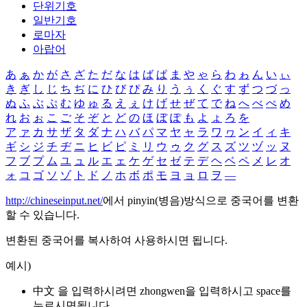
단위기호
일반기호
로마자
아랍어
あ
ぁ
か
が
さ
ざ
た
だ
な
は
ば
ぱ
ま
や
ゃ
ら
わ
ゎ
ん
い
ぃ
き
ぎ
し
じ
ち
ぢ
に
ひ
び
ぴ
み
り
う
ぅ
く
ぐ
す
ず
つ
づ
っ
ぬ
ふ
ぶ
ぷ
む
ゆ
ゅ
る
え
ぇ
け
げ
せ
ぜ
て
で
ね
へ
べ
ぺ
め
れ
お
ぉ
こ
ご
そ
ぞ
と
ど
の
ほ
ぼ
ぽ
も
よ
ょ
ろ
を
ア
ァ
カ
サ
ザ
タ
ダ
ナ
ハ
バ
パ
マ
ヤ
ャ
ラ
ワ
ヮ
ン
イ
ィ
キ
ギ
シ
ジ
チ
ヂ
ニ
ヒ
ビ
ピ
ミ
リ
ウ
ゥ
ク
グ
ス
ズ
ツ
ヅ
ッ
ヌ
フ
ブ
プ
ム
ユ
ュ
ル
エ
ェ
ケ
ゲ
セ
ゼ
テ
デ
ヘ
ベ
ペ
メ
レ
オ
ォ
コ
ゴ
ソ
ゾ
ト
ド
ノ
ホ
ボ
ポ
モ
ヨ
ョ
ロ
ヲ
―
http://chineseinput.net/
에서 pinyin(병음)방식으로 중국어를 변환
할 수 있습니다.
변환된 중국어를 복사하여 사용하시면 됩니다.
예시)
中文 을 입력하시려면
zhongwen
을 입력하시고 space를
누르시면됩니다.