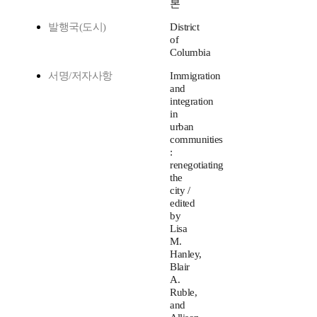
본
발행국(도시)
District
of
Columbia
서명/저자사항
Immigration
and
integration
in
urban
communities
:
renegotiating
the
city /
edited
by
Lisa
M.
Hanley,
Blair
A.
Ruble,
and