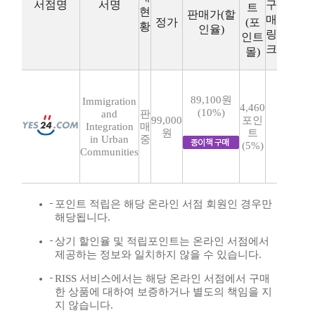
서점명
서명
구
트
현
판매가(할
매
정가
(포
황
인율)
링
인트
크
몰)
89,100원
Immigration
4,460
(10%)
and
판
99,000
포인
Integration
매
원
트
in Urban
중
(5%)
Communities
포인트 적립은 해당 온라인 서점 회원인 경우만
해당됩니다.
상기 할인율 및 적립포인트는 온라인 서점에서
제공하는 정보와 일치하지 않을 수 있습니다.
RISS 서비스에서는 해당 온라인 서점에서 구매
한 상품에 대하여 보증하거나 별도의 책임을 지
지 않습니다.