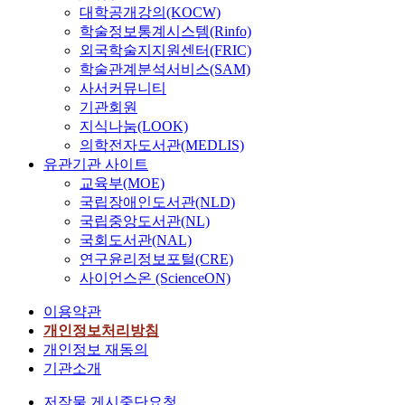
대학공개강의(KOCW)
학술정보통계시스템(Rinfo)
외국학술지지원센터(FRIC)
학술관계분석서비스(SAM)
사서커뮤니티
기관회원
지식나눔(LOOK)
의학전자도서관(MEDLIS)
유관기관 사이트
교육부(MOE)
국립장애인도서관(NLD)
국립중앙도서관(NL)
국회도서관(NAL)
연구윤리정보포털(CRE)
사이언스온 (ScienceON)
이용약관
개인정보처리방침
개인정보 재동의
기관소개
저작물 게시중단요청