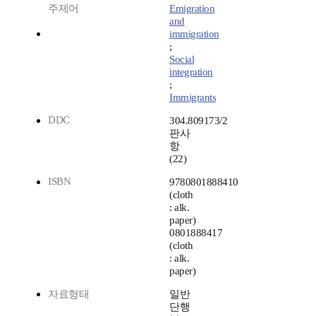
주제어
Emigration
and
immigration
;
Social
integration
;
Immigrants
DDC
304.809173/2
판사
항
(22)
ISBN
9780801888410
(cloth
: alk.
paper)
0801888417
(cloth
: alk.
paper)
자료형태
일반
단행