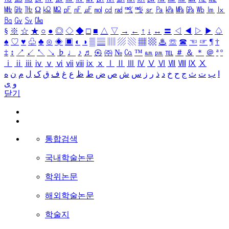
㎒
㎓
㎔
Ω
㏀
㏁
㎊
㎋
㎌
㏖
㏅
㎭
㎮
㎯
㏛
㎩
㎪
㎫
㎬
㏝
㏐
㏓
㏃
㏉
㏜
㏆
§
※
☆
★
○
●
◎
◇
◆
□
■
△
▽
→
←
↑
↓
↔
〓
◁
◀
▷
▶
♤
♠
♡
♥
♧
♣
⊙
◈
▣
◐
◑
▒
▤
▥
▨
▧
▦
▩
♨
☏
☎
☜
☞
¶
†
‡
↕
↗
↙
↖
↘
♭
♩
♪
♬
㉿
㈜
№
㏇
™
㏂
㏘
℡
＃
＆
＊
＠
ª
º
ⅰ
ⅱ
ⅲ
ⅳ
ⅴ
ⅵ
ⅶ
ⅷ
ⅸ
ⅹ
Ⅰ
Ⅱ
Ⅲ
Ⅳ
Ⅴ
Ⅵ
Ⅶ
Ⅷ
Ⅸ
Ⅹ
ا
ب
ت
ث
ج
ح
خ
د
ذ
ر
ز
س
ش
ص
ض
ط
ظ
ع
غ
ف
ق
ک
ل
م
ن
ه
و
ی
닫기
통합검색
국내학술논문
학위논문
해외학술논문
학술지