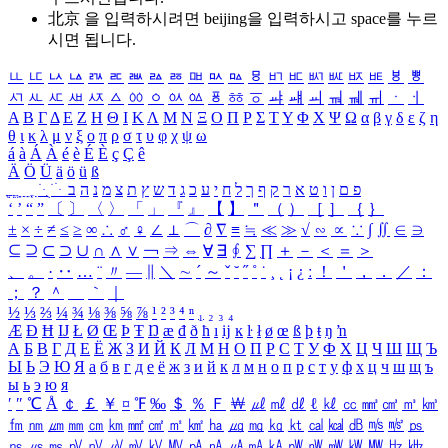
北京 을 입력하시려면
beijing
을 입력하시고 space를 누르
시면 됩니다.
ㅥ
ㅦ
ㅧ
ㅨ
ㅩ
ㅪ
ㅫ
ㅬ
ㅭ
ㅮ
ㅯ
ㅰ
ㅱ
ㅲ
ㅳ
ㅴ
ㅵ
ㅶ
ㅷ
ㅸ
ㅹ
ㅺ
ㅻ
ㅼ
ㅽ
ㅾ
ㅿ
ㆀ
ㆁ
ㆂ
ㆃ
ㆄ
ㆅ
ㆆ
ㆇ
ㆈ
ㆉ
ㆊ
ㆋ
ㆌ
ㆍ
ㆎ
Α
Β
Γ
Δ
Ε
Ζ
Η
Θ
Ι
Κ
Λ
Μ
Ν
Ξ
Ο
Π
Ρ
Σ
Τ
Υ
Φ
Χ
Ψ
Ω
α
β
γ
δ
ε
ζ
η
θ
ι
κ
λ
μ
ν
ξ
ο
π
ρ
σ
τ
υ
φ
χ
ψ
ω
á
à
Á
À
é
è
É
È
ç
Ç
ê
Ä
Ö
Ü
ä
ö
ü
ß
ְ
ֳ
ֲ
ֱ
ָ
ַ
ֵ
ֶ
ִ
ֹ
ּ
ֻ
ׂ
ׁ
ּ
ב
ה
נ
מ
צ
ת
ץ
ש
ד
ג
כ
ע
י
ח
ל
ך
ף
ק
ר
א
ט
ו
ן
ם
פ
‘
’
“
”
〔
〕
〈
〉
「
」
『
』
【
】
＂
（
）
［
］
｛
｝
±
×
÷
≠
≤
≥
∞
∴
♂
♀
∠
⊥
⌒
∂
∇
≡
≒
≪
≫
√
∽
∝
∵
∫
∬
∈
∋
⊆
⊇
⊂
⊃
∪
∩
∧
∨
￢
⇒
⇔
∀
∃
∮
∑
∏
＋
－
＜
＝
＞
、
。
·
‥
…
¨
〃
―
∥
＼
∼
´
～
ˇ
˘
˝
˚
˙
¸
˛
¡
¿
ː
！
＇
，
．
／
：
；
？
＾
＿
｀
｜
½
⅓
⅔
¼
¾
⅛
⅜
⅝
⅞
¹
²
³
⁴
ⁿ
₁
₂
₃
₄
Æ
Ð
Ħ
Ĳ
Ł
Ø
Œ
Þ
Ŧ
Ŋ
æ
đ
ð
ħ
ı
ĳ
ĸ
ŀ
ł
ø
œ
ß
þ
ŧ
ŋ
ŉ
А
Б
В
Г
Д
Е
Ё
Ж
З
И
Й
К
Л
М
Н
О
П
Р
С
Т
У
Ф
Х
Ц
Ч
Ш
Щ
Ъ
Ы
Ь
Э
Ю
Я
а
б
в
г
д
е
ё
ж
з
и
й
к
л
м
н
о
п
р
с
т
у
ф
х
ц
ч
ш
щ
ъ
ы
ь
э
ю
я
′
″
℃
Å
￠
￡
￥
¤
℉
‰
＄
％
Ｆ
￦
㎕
㎖
㎗
ℓ
㎘
㏄
㎣
㎤
㎥
㎦
㎙
㎚
㎛
㎜
㎝
㎞
㎟
㎠
㎡
㎢
㏊
㎍
㎎
㎏
㏏
㎈
㎉
㏈
㎧
㎨
㎰
㎱
㎲
㎳
㎴
㎵
㎶
㎷
㎸
㎹
㎀
㎁
㎂
㎃
㎄
㎺
㎻
㎽
㎾
㎿
㎐
㎑