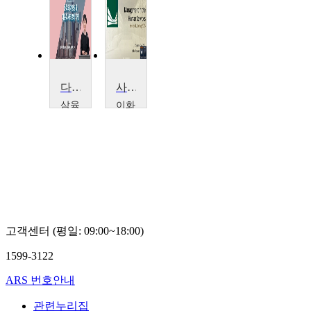
다문화와 사회통합
사회복지행정론
삼육
이화
대학
여자
교
대학
김
교
명
조
희
상
미
고객센터 (평일: 09:00~18:00)
1599-3122
ARS 번호안내
관련누리집