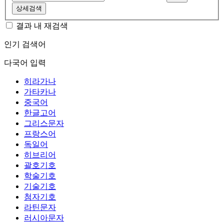
상세검색
결과 내 재검색
인기 검색어
다국어 입력
히라가나
가타카나
중국어
한글고어
그리스문자
프랑스어
독일어
히브리어
괄호기호
학술기호
기술기호
첨자기호
라틴문자
러시아문자