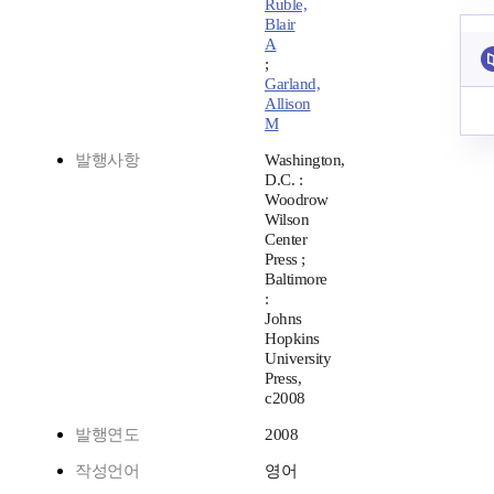
Ruble,
Blair
A
;
Garland,
Allison
M
발행사항
Washington,
D.C. :
Woodrow
Wilson
Center
Press ;
Baltimore
:
Johns
Hopkins
University
Press,
c2008
발행연도
2008
작성언어
영어