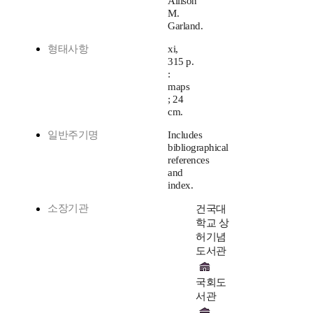
Allison
M.
Garland.
형태사항
xi,
315 p.
:
maps
; 24
cm.
일반주기명
Includes
bibliographical
references
and
index.
소장기관
건국대
학교 상
허기념
도서관
국회도
서관