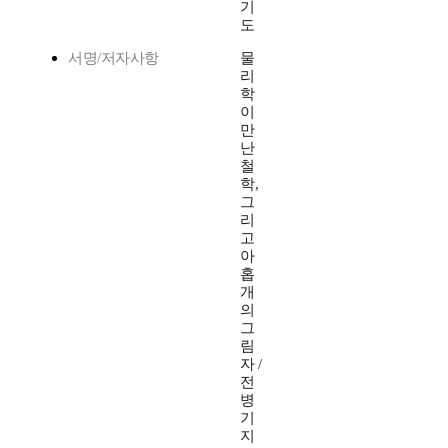
기
도
서명/저자사항
물
리
학
이
만
난
철
학,
그
리
고
아
홉
개
의
그
림
자 /
전
병
기
지