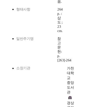
음.
형태사항
264
p. :
삽
도 ;
23
cm.
일반주기명
참
고
문
헌:
p.
[263]-264
소장기관
가천
대학
교
중앙
도서
관
경상