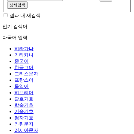
상세검색
결과 내 재검색
인기 검색어
다국어 입력
히라가나
가타카나
중국어
한글고어
그리스문자
프랑스어
독일어
히브리어
괄호기호
학술기호
기술기호
첨자기호
라틴문자
러시아문자