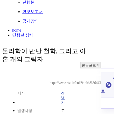
단행본
연구보고서
공개강의
home
단행본 상세
물리학이 만난 철학, 그리고 아
홉 개의 그림자
한글로보기
https://www.riss.kr/link?id=M8636443
료
저자
전
병
기
발행사항
고