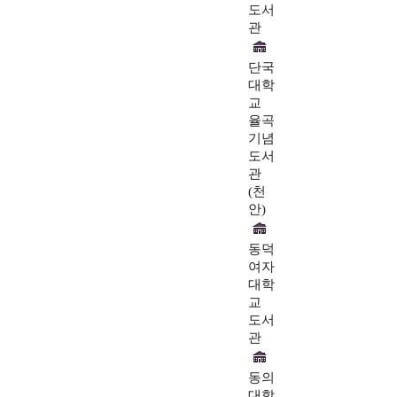
도서
관
단국
대학
교
율곡
기념
도서
관
(천
안)
동덕
여자
대학
교
도서
관
동의
대학