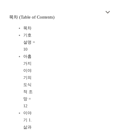
목차 (Table of Contents)
목차
기호
설명 =
10
아홉
가지
이야
기의
도식
적 조
망 =
12
이야
기 1.
삶과