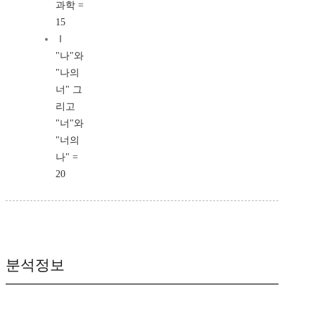
과학 =
15
Ⅰ
"나"와
"나의
너" 그
리고
"너"와
"너의
나" =
20
분석정보