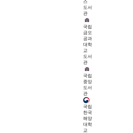
스
도서
관
국립
금오
공과
대학
교
도서
관
국립
중앙
도서
관
국립
한국
해양
대학
교