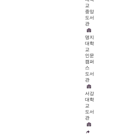
교
중앙
도서
관
명지
대학
교
인문
캠퍼
스
도서
관
서강
대학
교
도서
관