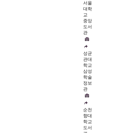
서울
대학
교
중앙
도서
관
성균
관대
학교
삼성
학술
정보
관
순천
향대
학교
도서