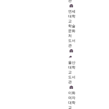
관
연세
대학
교
학술
문화
처
도서
관
울산
대학
교
도서
관
이화
여자
대학
교