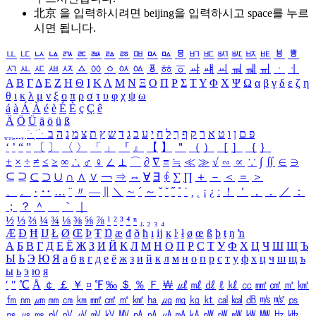
北京 을 입력하시려면
beijing
을 입력하시고 space를 누르
시면 됩니다.
ㅥ
ㅦ
ㅧ
ㅨ
ㅩ
ㅪ
ㅫ
ㅬ
ㅭ
ㅮ
ㅯ
ㅰ
ㅱ
ㅲ
ㅳ
ㅴ
ㅵ
ㅶ
ㅷ
ㅸ
ㅹ
ㅺ
ㅻ
ㅼ
ㅽ
ㅾ
ㅿ
ㆀ
ㆁ
ㆂ
ㆃ
ㆄ
ㆅ
ㆆ
ㆇ
ㆈ
ㆉ
ㆊ
ㆋ
ㆌ
ㆍ
ㆎ
Α
Β
Γ
Δ
Ε
Ζ
Η
Θ
Ι
Κ
Λ
Μ
Ν
Ξ
Ο
Π
Ρ
Σ
Τ
Υ
Φ
Χ
Ψ
Ω
α
β
γ
δ
ε
ζ
η
θ
ι
κ
λ
μ
ν
ξ
ο
π
ρ
σ
τ
υ
φ
χ
ψ
ω
á
à
Á
À
é
è
É
È
ç
Ç
ê
Ä
Ö
Ü
ä
ö
ü
ß
ְ
ֳ
ֲ
ֱ
ָ
ַ
ֵ
ֶ
ִ
ֹ
ּ
ֻ
ׂ
ׁ
ּ
ב
ה
נ
מ
צ
ת
ץ
ש
ד
ג
כ
ע
י
ח
ל
ך
ף
ק
ר
א
ט
ו
ן
ם
פ
‘
’
“
”
〔
〕
〈
〉
「
」
『
』
【
】
＂
（
）
［
］
｛
｝
±
×
÷
≠
≤
≥
∞
∴
♂
♀
∠
⊥
⌒
∂
∇
≡
≒
≪
≫
√
∽
∝
∵
∫
∬
∈
∋
⊆
⊇
⊂
⊃
∪
∩
∧
∨
￢
⇒
⇔
∀
∃
∮
∑
∏
＋
－
＜
＝
＞
、
。
·
‥
…
¨
〃
―
∥
＼
∼
´
～
ˇ
˘
˝
˚
˙
¸
˛
¡
¿
ː
！
＇
，
．
／
：
；
？
＾
＿
｀
｜
½
⅓
⅔
¼
¾
⅛
⅜
⅝
⅞
¹
²
³
⁴
ⁿ
₁
₂
₃
₄
Æ
Ð
Ħ
Ĳ
Ł
Ø
Œ
Þ
Ŧ
Ŋ
æ
đ
ð
ħ
ı
ĳ
ĸ
ŀ
ł
ø
œ
ß
þ
ŧ
ŋ
ŉ
А
Б
В
Г
Д
Е
Ё
Ж
З
И
Й
К
Л
М
Н
О
П
Р
С
Т
У
Ф
Х
Ц
Ч
Ш
Щ
Ъ
Ы
Ь
Э
Ю
Я
а
б
в
г
д
е
ё
ж
з
и
й
к
л
м
н
о
п
р
с
т
у
ф
х
ц
ч
ш
щ
ъ
ы
ь
э
ю
я
′
″
℃
Å
￠
￡
￥
¤
℉
‰
＄
％
Ｆ
￦
㎕
㎖
㎗
ℓ
㎘
㏄
㎣
㎤
㎥
㎦
㎙
㎚
㎛
㎜
㎝
㎞
㎟
㎠
㎡
㎢
㏊
㎍
㎎
㎏
㏏
㎈
㎉
㏈
㎧
㎨
㎰
㎱
㎲
㎳
㎴
㎵
㎶
㎷
㎸
㎹
㎀
㎁
㎂
㎃
㎄
㎺
㎻
㎽
㎾
㎿
㎐
㎑