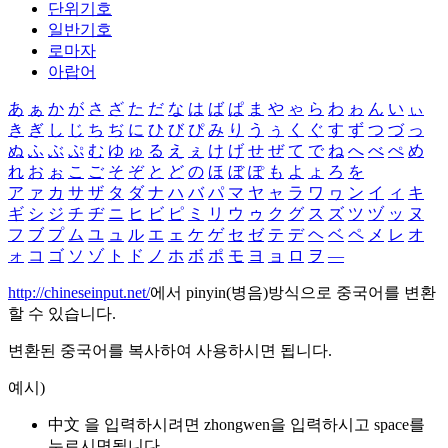
단위기호
일반기호
로마자
아랍어
あ
ぁ
か
が
さ
ざ
た
だ
な
は
ば
ぱ
ま
や
ゃ
ら
わ
ゎ
ん
い
ぃ
き
ぎ
し
じ
ち
ぢ
に
ひ
び
ぴ
み
り
う
ぅ
く
ぐ
す
ず
つ
づ
っ
ぬ
ふ
ぶ
ぷ
む
ゆ
ゅ
る
え
ぇ
け
げ
せ
ぜ
て
で
ね
へ
べ
ぺ
め
れ
お
ぉ
こ
ご
そ
ぞ
と
ど
の
ほ
ぼ
ぽ
も
よ
ょ
ろ
を
ア
ァ
カ
サ
ザ
タ
ダ
ナ
ハ
バ
パ
マ
ヤ
ャ
ラ
ワ
ヮ
ン
イ
ィ
キ
ギ
シ
ジ
チ
ヂ
ニ
ヒ
ビ
ピ
ミ
リ
ウ
ゥ
ク
グ
ス
ズ
ツ
ヅ
ッ
ヌ
フ
ブ
プ
ム
ユ
ュ
ル
エ
ェ
ケ
ゲ
セ
ゼ
テ
デ
ヘ
ベ
ペ
メ
レ
オ
ォ
コ
ゴ
ソ
ゾ
ト
ド
ノ
ホ
ボ
ポ
モ
ヨ
ョ
ロ
ヲ
―
http://chineseinput.net/
에서 pinyin(병음)방식으로 중국어를 변환
할 수 있습니다.
변환된 중국어를 복사하여 사용하시면 됩니다.
예시)
中文 을 입력하시려면
zhongwen
을 입력하시고 space를
누르시면됩니다.