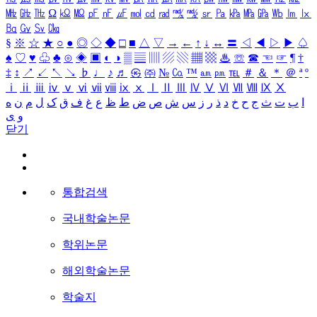
㎒
㎓
㎔
Ω
㏀
㏁
㎊
㎋
㎌
㏖
㏅
㎭
㎮
㎯
㏛
㎩
㎪
㎫
㎬
㏝
㏐
㏓
㏃
㏉
㏜
㏆
§
※
☆
★
○
●
◎
◇
◆
□
■
△
▽
→
←
↑
↓
↔
〓
◁
◀
▷
▶
♤
♠
♡
♥
♧
♣
⊙
◈
▣
◐
◑
▒
▤
▥
▨
▧
▦
▩
♨
☏
☎
☜
☞
¶
†
‡
↕
↗
↙
↖
↘
♭
♩
♪
♬
㉿
㈜
№
㏇
™
㏂
㏘
℡
＃
＆
＊
＠
ª
º
ⅰ
ⅱ
ⅲ
ⅳ
ⅴ
ⅵ
ⅶ
ⅷ
ⅸ
ⅹ
Ⅰ
Ⅱ
Ⅲ
Ⅳ
Ⅴ
Ⅵ
Ⅶ
Ⅷ
Ⅸ
Ⅹ
ا
ب
ت
ث
ج
ح
خ
د
ذ
ر
ز
س
ش
ص
ض
ط
ظ
ع
غ
ف
ق
ک
ل
م
ن
ه
و
ی
닫기
통합검색
국내학술논문
학위논문
해외학술논문
학술지