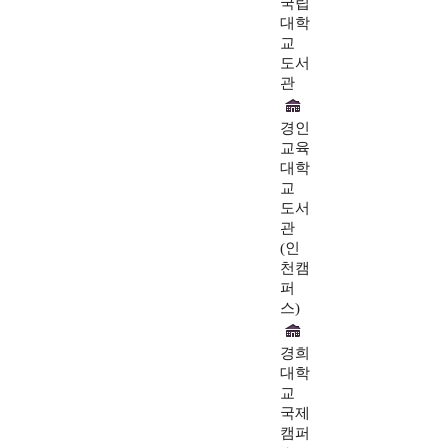
국립
대학
교
도서
관
경인
교육
대학
교
도서
관
(인
천캠
퍼
스)
경희
대학
교
국제
캠퍼