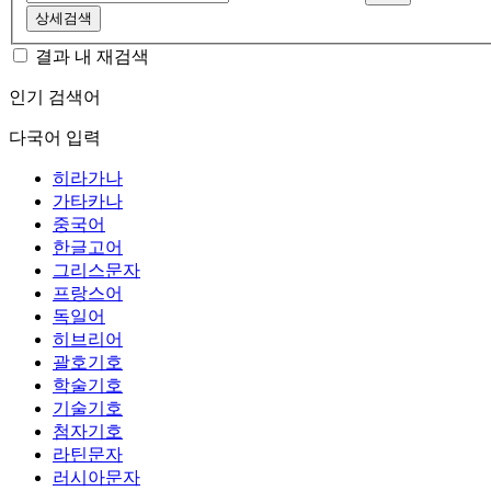
상세검색
결과 내 재검색
인기 검색어
다국어 입력
히라가나
가타카나
중국어
한글고어
그리스문자
프랑스어
독일어
히브리어
괄호기호
학술기호
기술기호
첨자기호
라틴문자
러시아문자