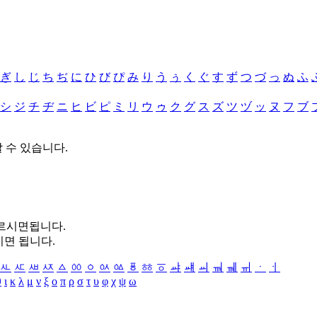
ぎ
し
じ
ち
ぢ
に
ひ
び
ぴ
み
り
う
ぅ
く
ぐ
す
ず
つ
づ
っ
ぬ
ふ
シ
ジ
チ
ヂ
ニ
ヒ
ビ
ピ
ミ
リ
ウ
ゥ
ク
グ
ス
ズ
ツ
ヅ
ッ
ヌ
フ
ブ
할 수 있습니다.
누르시면됩니다.
시면 됩니다.
ㅻ
ㅼ
ㅽ
ㅾ
ㅿ
ㆀ
ㆁ
ㆂ
ㆃ
ㆄ
ㆅ
ㆆ
ㆇ
ㆈ
ㆉ
ㆊ
ㆋ
ㆌ
ㆍ
ㆎ
θ
ι
κ
λ
μ
ν
ξ
ο
π
ρ
σ
τ
υ
φ
χ
ψ
ω