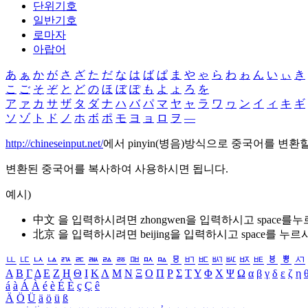
단위기호
일반기호
로마자
아랍어
あ
ぁ
か
が
さ
ざ
た
だ
な
は
ば
ぱ
ま
や
ゃ
ら
わ
ゎ
ん
い
ぃ
き
こ
ご
そ
ぞ
と
ど
の
ほ
ぼ
ぽ
も
よ
ょ
ろ
を
ア
ァ
カ
サ
ザ
タ
ダ
ナ
ハ
バ
パ
マ
ヤ
ャ
ラ
ワ
ヮ
ン
イ
ィ
キ
ギ
ソ
ゾ
ト
ド
ノ
ホ
ボ
ポ
モ
ヨ
ョ
ロ
ヲ
―
http://chineseinput.net/
에서 pinyin(병음)방식으로 중국어를 변환
변환된 중국어를 복사하여 사용하시면 됩니다.
예시)
中文 을 입력하시려면
zhongwen
을 입력하시고 space를
北京 을 입력하시려면
beijing
을 입력하시고 space를 누르
ㅥ
ㅦ
ㅧ
ㅨ
ㅩ
ㅪ
ㅫ
ㅬ
ㅭ
ㅮ
ㅯ
ㅰ
ㅱ
ㅲ
ㅳ
ㅴ
ㅵ
ㅶ
ㅷ
ㅸ
ㅹ
ㅺ
Α
Β
Γ
Δ
Ε
Ζ
Η
Θ
Ι
Κ
Λ
Μ
Ν
Ξ
Ο
Π
Ρ
Σ
Τ
Υ
Φ
Χ
Ψ
Ω
α
β
γ
δ
ε
ζ
η
á
à
Á
À
é
è
É
È
ç
Ç
ê
Ä
Ö
Ü
ä
ö
ü
ß