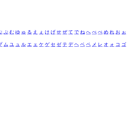
ぶ
ぷ
む
ゆ
ゅ
る
え
ぇ
け
げ
せ
ぜ
て
で
ね
へ
べ
ぺ
め
れ
お
ぉ
プ
ム
ユ
ュ
ル
エ
ェ
ケ
ゲ
セ
ゼ
テ
デ
ヘ
ベ
ペ
メ
レ
オ
ォ
コ
ゴ