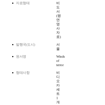
자료형태
비
도
서
(평
면
영
사
자
료)
발행국(도시)
서
울
원서명
Winds
of
terror
형태사항
비
디
오
카
세
트
1
개