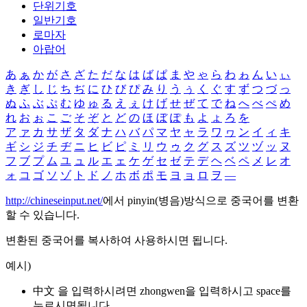
단위기호
일반기호
로마자
아랍어
あ
ぁ
か
が
さ
ざ
た
だ
な
は
ば
ぱ
ま
や
ゃ
ら
わ
ゎ
ん
い
ぃ
き
ぎ
し
じ
ち
ぢ
に
ひ
び
ぴ
み
り
う
ぅ
く
ぐ
す
ず
つ
づ
っ
ぬ
ふ
ぶ
ぷ
む
ゆ
ゅ
る
え
ぇ
け
げ
せ
ぜ
て
で
ね
へ
べ
ぺ
め
れ
お
ぉ
こ
ご
そ
ぞ
と
ど
の
ほ
ぼ
ぽ
も
よ
ょ
ろ
を
ア
ァ
カ
サ
ザ
タ
ダ
ナ
ハ
バ
パ
マ
ヤ
ャ
ラ
ワ
ヮ
ン
イ
ィ
キ
ギ
シ
ジ
チ
ヂ
ニ
ヒ
ビ
ピ
ミ
リ
ウ
ゥ
ク
グ
ス
ズ
ツ
ヅ
ッ
ヌ
フ
ブ
プ
ム
ユ
ュ
ル
エ
ェ
ケ
ゲ
セ
ゼ
テ
デ
ヘ
ベ
ペ
メ
レ
オ
ォ
コ
ゴ
ソ
ゾ
ト
ド
ノ
ホ
ボ
ポ
モ
ヨ
ョ
ロ
ヲ
―
http://chineseinput.net/
에서 pinyin(병음)방식으로 중국어를 변환
할 수 있습니다.
변환된 중국어를 복사하여 사용하시면 됩니다.
예시)
中文 을 입력하시려면
zhongwen
을 입력하시고 space를
누르시면됩니다.