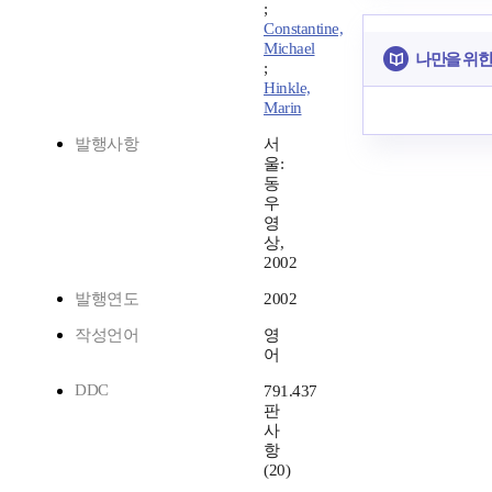
;
Constantine,
Michael
나만을 위한
;
Hinkle,
Marin
발행사항
서
울:
동
우
영
상,
2002
발행연도
2002
작성언어
영
어
DDC
791.437
판
사
항
(20)