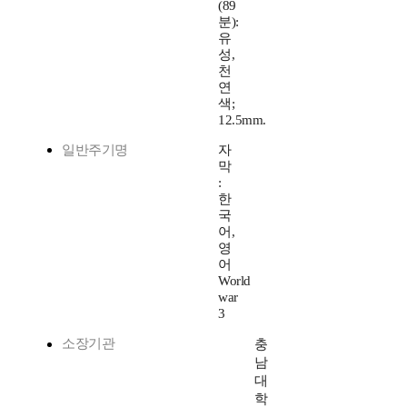
(89
분):
유
성,
천
연
색;
12.5mm.
일반주기명
자
막
:
한
국
어,
영
어
World
war
3
소장기관
충
남
대
학