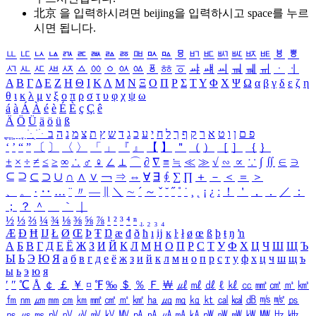
北京 을 입력하시려면
beijing
을 입력하시고 space를 누르
시면 됩니다.
ㅥ
ㅦ
ㅧ
ㅨ
ㅩ
ㅪ
ㅫ
ㅬ
ㅭ
ㅮ
ㅯ
ㅰ
ㅱ
ㅲ
ㅳ
ㅴ
ㅵ
ㅶ
ㅷ
ㅸ
ㅹ
ㅺ
ㅻ
ㅼ
ㅽ
ㅾ
ㅿ
ㆀ
ㆁ
ㆂ
ㆃ
ㆄ
ㆅ
ㆆ
ㆇ
ㆈ
ㆉ
ㆊ
ㆋ
ㆌ
ㆍ
ㆎ
Α
Β
Γ
Δ
Ε
Ζ
Η
Θ
Ι
Κ
Λ
Μ
Ν
Ξ
Ο
Π
Ρ
Σ
Τ
Υ
Φ
Χ
Ψ
Ω
α
β
γ
δ
ε
ζ
η
θ
ι
κ
λ
μ
ν
ξ
ο
π
ρ
σ
τ
υ
φ
χ
ψ
ω
á
à
Á
À
é
è
É
È
ç
Ç
ê
Ä
Ö
Ü
ä
ö
ü
ß
ְ
ֳ
ֲ
ֱ
ָ
ַ
ֵ
ֶ
ִ
ֹ
ּ
ֻ
ׂ
ׁ
ּ
ב
ה
נ
מ
צ
ת
ץ
ש
ד
ג
כ
ע
י
ח
ל
ך
ף
ק
ר
א
ט
ו
ן
ם
פ
‘
’
“
”
〔
〕
〈
〉
「
」
『
』
【
】
＂
（
）
［
］
｛
｝
±
×
÷
≠
≤
≥
∞
∴
♂
♀
∠
⊥
⌒
∂
∇
≡
≒
≪
≫
√
∽
∝
∵
∫
∬
∈
∋
⊆
⊇
⊂
⊃
∪
∩
∧
∨
￢
⇒
⇔
∀
∃
∮
∑
∏
＋
－
＜
＝
＞
、
。
·
‥
…
¨
〃
―
∥
＼
∼
´
～
ˇ
˘
˝
˚
˙
¸
˛
¡
¿
ː
！
＇
，
．
／
：
；
？
＾
＿
｀
｜
½
⅓
⅔
¼
¾
⅛
⅜
⅝
⅞
¹
²
³
⁴
ⁿ
₁
₂
₃
₄
Æ
Ð
Ħ
Ĳ
Ł
Ø
Œ
Þ
Ŧ
Ŋ
æ
đ
ð
ħ
ı
ĳ
ĸ
ŀ
ł
ø
œ
ß
þ
ŧ
ŋ
ŉ
А
Б
В
Г
Д
Е
Ё
Ж
З
И
Й
К
Л
М
Н
О
П
Р
С
Т
У
Ф
Х
Ц
Ч
Ш
Щ
Ъ
Ы
Ь
Э
Ю
Я
а
б
в
г
д
е
ё
ж
з
и
й
к
л
м
н
о
п
р
с
т
у
ф
х
ц
ч
ш
щ
ъ
ы
ь
э
ю
я
′
″
℃
Å
￠
￡
￥
¤
℉
‰
＄
％
Ｆ
￦
㎕
㎖
㎗
ℓ
㎘
㏄
㎣
㎤
㎥
㎦
㎙
㎚
㎛
㎜
㎝
㎞
㎟
㎠
㎡
㎢
㏊
㎍
㎎
㎏
㏏
㎈
㎉
㏈
㎧
㎨
㎰
㎱
㎲
㎳
㎴
㎵
㎶
㎷
㎸
㎹
㎀
㎁
㎂
㎃
㎄
㎺
㎻
㎽
㎾
㎿
㎐
㎑