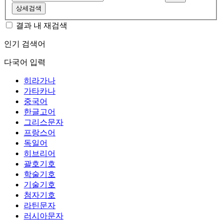
상세검색
결과 내 재검색
인기 검색어
다국어 입력
히라가나
가타카나
중국어
한글고어
그리스문자
프랑스어
독일어
히브리어
괄호기호
학술기호
기술기호
첨자기호
라틴문자
러시아문자