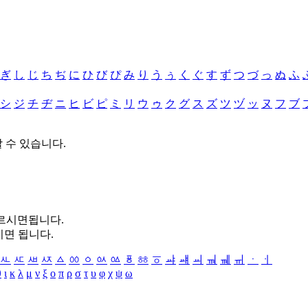
ぎ
し
じ
ち
ぢ
に
ひ
び
ぴ
み
り
う
ぅ
く
ぐ
す
ず
つ
づ
っ
ぬ
ふ
シ
ジ
チ
ヂ
ニ
ヒ
ビ
ピ
ミ
リ
ウ
ゥ
ク
グ
ス
ズ
ツ
ヅ
ッ
ヌ
フ
ブ
할 수 있습니다.
누르시면됩니다.
시면 됩니다.
ㅻ
ㅼ
ㅽ
ㅾ
ㅿ
ㆀ
ㆁ
ㆂ
ㆃ
ㆄ
ㆅ
ㆆ
ㆇ
ㆈ
ㆉ
ㆊ
ㆋ
ㆌ
ㆍ
ㆎ
θ
ι
κ
λ
μ
ν
ξ
ο
π
ρ
σ
τ
υ
φ
χ
ψ
ω