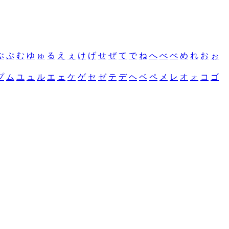
ぶ
ぷ
む
ゆ
ゅ
る
え
ぇ
け
げ
せ
ぜ
て
で
ね
へ
べ
ぺ
め
れ
お
ぉ
プ
ム
ユ
ュ
ル
エ
ェ
ケ
ゲ
セ
ゼ
テ
デ
ヘ
ベ
ペ
メ
レ
オ
ォ
コ
ゴ