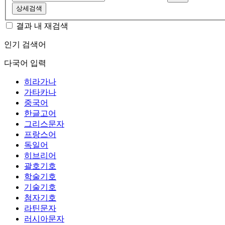
상세검색
결과 내 재검색
인기 검색어
다국어 입력
히라가나
가타카나
중국어
한글고어
그리스문자
프랑스어
독일어
히브리어
괄호기호
학술기호
기술기호
첨자기호
라틴문자
러시아문자