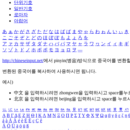
단위기호
일반기호
로마자
아랍어
あ
ぁ
か
が
さ
ざ
た
だ
な
は
ば
ぱ
ま
や
ゃ
ら
わ
ゎ
ん
い
ぃ
き
こ
ご
そ
ぞ
と
ど
の
ほ
ぼ
ぽ
も
よ
ょ
ろ
を
ア
ァ
カ
サ
ザ
タ
ダ
ナ
ハ
バ
パ
マ
ヤ
ャ
ラ
ワ
ヮ
ン
イ
ィ
キ
ギ
ソ
ゾ
ト
ド
ノ
ホ
ボ
ポ
モ
ヨ
ョ
ロ
ヲ
―
http://chineseinput.net/
에서 pinyin(병음)방식으로 중국어를 변환
변환된 중국어를 복사하여 사용하시면 됩니다.
예시)
中文 을 입력하시려면
zhongwen
을 입력하시고 space를
北京 을 입력하시려면
beijing
을 입력하시고 space를 누르
ㅥ
ㅦ
ㅧ
ㅨ
ㅩ
ㅪ
ㅫ
ㅬ
ㅭ
ㅮ
ㅯ
ㅰ
ㅱ
ㅲ
ㅳ
ㅴ
ㅵ
ㅶ
ㅷ
ㅸ
ㅹ
ㅺ
Α
Β
Γ
Δ
Ε
Ζ
Η
Θ
Ι
Κ
Λ
Μ
Ν
Ξ
Ο
Π
Ρ
Σ
Τ
Υ
Φ
Χ
Ψ
Ω
α
β
γ
δ
ε
ζ
η
á
à
Á
À
é
è
É
È
ç
Ç
ê
Ä
Ö
Ü
ä
ö
ü
ß