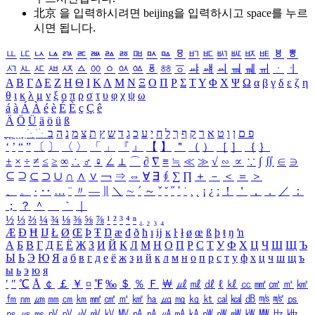
北京 을 입력하시려면
beijing
을 입력하시고 space를 누르
시면 됩니다.
ㅥ
ㅦ
ㅧ
ㅨ
ㅩ
ㅪ
ㅫ
ㅬ
ㅭ
ㅮ
ㅯ
ㅰ
ㅱ
ㅲ
ㅳ
ㅴ
ㅵ
ㅶ
ㅷ
ㅸ
ㅹ
ㅺ
ㅻ
ㅼ
ㅽ
ㅾ
ㅿ
ㆀ
ㆁ
ㆂ
ㆃ
ㆄ
ㆅ
ㆆ
ㆇ
ㆈ
ㆉ
ㆊ
ㆋ
ㆌ
ㆍ
ㆎ
Α
Β
Γ
Δ
Ε
Ζ
Η
Θ
Ι
Κ
Λ
Μ
Ν
Ξ
Ο
Π
Ρ
Σ
Τ
Υ
Φ
Χ
Ψ
Ω
α
β
γ
δ
ε
ζ
η
θ
ι
κ
λ
μ
ν
ξ
ο
π
ρ
σ
τ
υ
φ
χ
ψ
ω
á
à
Á
À
é
è
É
È
ç
Ç
ê
Ä
Ö
Ü
ä
ö
ü
ß
ְ
ֳ
ֲ
ֱ
ָ
ַ
ֵ
ֶ
ִ
ֹ
ּ
ֻ
ׂ
ׁ
ּ
ב
ה
נ
מ
צ
ת
ץ
ש
ד
ג
כ
ע
י
ח
ל
ך
ף
ק
ר
א
ט
ו
ן
ם
פ
‘
’
“
”
〔
〕
〈
〉
「
」
『
』
【
】
＂
（
）
［
］
｛
｝
±
×
÷
≠
≤
≥
∞
∴
♂
♀
∠
⊥
⌒
∂
∇
≡
≒
≪
≫
√
∽
∝
∵
∫
∬
∈
∋
⊆
⊇
⊂
⊃
∪
∩
∧
∨
￢
⇒
⇔
∀
∃
∮
∑
∏
＋
－
＜
＝
＞
、
。
·
‥
…
¨
〃
―
∥
＼
∼
´
～
ˇ
˘
˝
˚
˙
¸
˛
¡
¿
ː
！
＇
，
．
／
：
；
？
＾
＿
｀
｜
½
⅓
⅔
¼
¾
⅛
⅜
⅝
⅞
¹
²
³
⁴
ⁿ
₁
₂
₃
₄
Æ
Ð
Ħ
Ĳ
Ł
Ø
Œ
Þ
Ŧ
Ŋ
æ
đ
ð
ħ
ı
ĳ
ĸ
ŀ
ł
ø
œ
ß
þ
ŧ
ŋ
ŉ
А
Б
В
Г
Д
Е
Ё
Ж
З
И
Й
К
Л
М
Н
О
П
Р
С
Т
У
Ф
Х
Ц
Ч
Ш
Щ
Ъ
Ы
Ь
Э
Ю
Я
а
б
в
г
д
е
ё
ж
з
и
й
к
л
м
н
о
п
р
с
т
у
ф
х
ц
ч
ш
щ
ъ
ы
ь
э
ю
я
′
″
℃
Å
￠
￡
￥
¤
℉
‰
＄
％
Ｆ
￦
㎕
㎖
㎗
ℓ
㎘
㏄
㎣
㎤
㎥
㎦
㎙
㎚
㎛
㎜
㎝
㎞
㎟
㎠
㎡
㎢
㏊
㎍
㎎
㎏
㏏
㎈
㎉
㏈
㎧
㎨
㎰
㎱
㎲
㎳
㎴
㎵
㎶
㎷
㎸
㎹
㎀
㎁
㎂
㎃
㎄
㎺
㎻
㎽
㎾
㎿
㎐
㎑