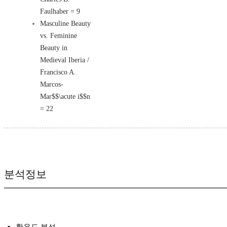
Faulhaber = 9
Masculine Beauty
vs. Feminine
Beauty in
Medieval Iberia /
Francisco A.
Marcos-
Mar
$$\acute i$$
n
= 22
분석정보
활용도 분석