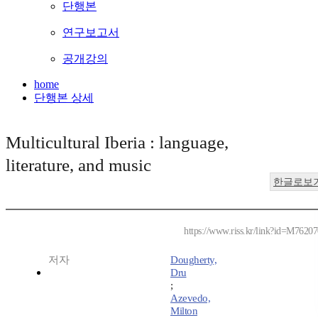
단행본
연구보고서
공개강의
home
단행본 상세
Multicultural Iberia : language,
literature, and music
한글로보
https://www.riss.kr/link?id=M7620
저자
Dougherty,
Dru
;
Azevedo,
Milton