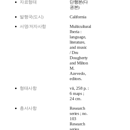
자료형태
단행본(다
권본)
발행국(도시)
California
서명/저자사항
Multicultural
Iberia :
language,
literature,
and music
/ Dru
Dougherty
and Milton
M.
Azevedo,
editors.
형태사항
vii, 258 p. :
6 maps ;
24 cm.
총서사항
Research
series ; no.
103
Research
series