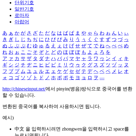
단위기호
일반기호
로마자
아랍어
あ
ぁ
か
が
さ
ざ
た
だ
な
は
ば
ぱ
ま
や
ゃ
ら
わ
ゎ
ん
い
ぃ
き
ぎ
し
じ
ち
ぢ
に
ひ
び
ぴ
み
り
う
ぅ
く
ぐ
す
ず
つ
づ
っ
ぬ
ふ
ぶ
ぷ
む
ゆ
ゅ
る
え
ぇ
け
げ
せ
ぜ
て
で
ね
へ
べ
ぺ
め
れ
お
ぉ
こ
ご
そ
ぞ
と
ど
の
ほ
ぼ
ぽ
も
よ
ょ
ろ
を
ア
ァ
カ
サ
ザ
タ
ダ
ナ
ハ
バ
パ
マ
ヤ
ャ
ラ
ワ
ヮ
ン
イ
ィ
キ
ギ
シ
ジ
チ
ヂ
ニ
ヒ
ビ
ピ
ミ
リ
ウ
ゥ
ク
グ
ス
ズ
ツ
ヅ
ッ
ヌ
フ
ブ
プ
ム
ユ
ュ
ル
エ
ェ
ケ
ゲ
セ
ゼ
テ
デ
ヘ
ベ
ペ
メ
レ
オ
ォ
コ
ゴ
ソ
ゾ
ト
ド
ノ
ホ
ボ
ポ
モ
ヨ
ョ
ロ
ヲ
―
http://chineseinput.net/
에서 pinyin(병음)방식으로 중국어를 변환
할 수 있습니다.
변환된 중국어를 복사하여 사용하시면 됩니다.
예시)
中文 을 입력하시려면
zhongwen
을 입력하시고 space를
누르시면됩니다.