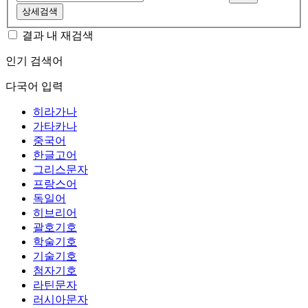
상세검색
결과 내 재검색
인기 검색어
다국어 입력
히라가나
가타카나
중국어
한글고어
그리스문자
프랑스어
독일어
히브리어
괄호기호
학술기호
기술기호
첨자기호
라틴문자
러시아문자