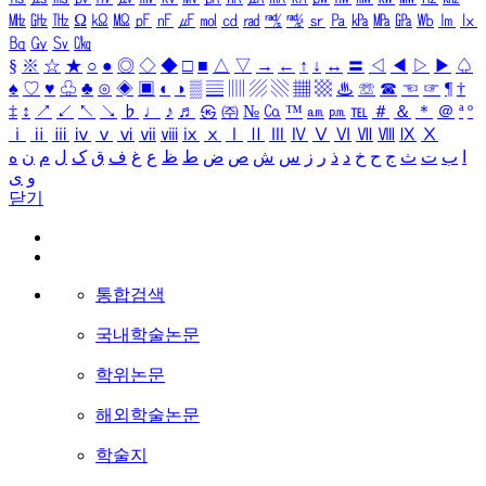
㎒
㎓
㎔
Ω
㏀
㏁
㎊
㎋
㎌
㏖
㏅
㎭
㎮
㎯
㏛
㎩
㎪
㎫
㎬
㏝
㏐
㏓
㏃
㏉
㏜
㏆
§
※
☆
★
○
●
◎
◇
◆
□
■
△
▽
→
←
↑
↓
↔
〓
◁
◀
▷
▶
♤
♠
♡
♥
♧
♣
⊙
◈
▣
◐
◑
▒
▤
▥
▨
▧
▦
▩
♨
☏
☎
☜
☞
¶
†
‡
↕
↗
↙
↖
↘
♭
♩
♪
♬
㉿
㈜
№
㏇
™
㏂
㏘
℡
＃
＆
＊
＠
ª
º
ⅰ
ⅱ
ⅲ
ⅳ
ⅴ
ⅵ
ⅶ
ⅷ
ⅸ
ⅹ
Ⅰ
Ⅱ
Ⅲ
Ⅳ
Ⅴ
Ⅵ
Ⅶ
Ⅷ
Ⅸ
Ⅹ
ا
ب
ت
ث
ج
ح
خ
د
ذ
ر
ز
س
ش
ص
ض
ط
ظ
ع
غ
ف
ق
ک
ل
م
ن
ه
و
ی
닫기
통합검색
국내학술논문
학위논문
해외학술논문
학술지