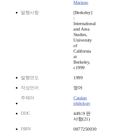
Mariano
발행사항
[Berkeley]
:
International
and Area
Studies,
University
of
California
at
Berkeley,
c1999
발행연도
1999
작성언어
영어
주제어
Catalan
philology
DDC
449/.9 판
사항(21)
ISBN
0877250030