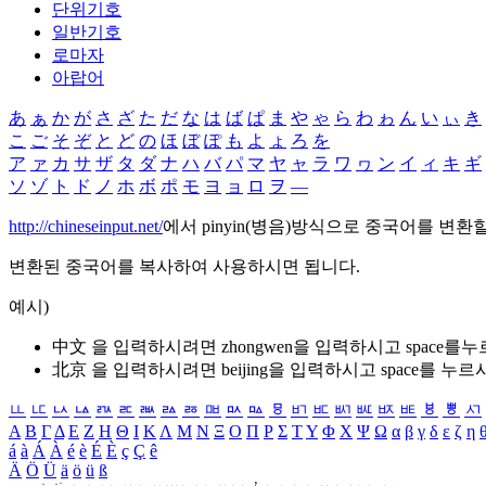
단위기호
일반기호
로마자
아랍어
あ
ぁ
か
が
さ
ざ
た
だ
な
は
ば
ぱ
ま
や
ゃ
ら
わ
ゎ
ん
い
ぃ
き
こ
ご
そ
ぞ
と
ど
の
ほ
ぼ
ぽ
も
よ
ょ
ろ
を
ア
ァ
カ
サ
ザ
タ
ダ
ナ
ハ
バ
パ
マ
ヤ
ャ
ラ
ワ
ヮ
ン
イ
ィ
キ
ギ
ソ
ゾ
ト
ド
ノ
ホ
ボ
ポ
モ
ヨ
ョ
ロ
ヲ
―
http://chineseinput.net/
에서 pinyin(병음)방식으로 중국어를 변환
변환된 중국어를 복사하여 사용하시면 됩니다.
예시)
中文 을 입력하시려면
zhongwen
을 입력하시고 space를
北京 을 입력하시려면
beijing
을 입력하시고 space를 누르
ㅥ
ㅦ
ㅧ
ㅨ
ㅩ
ㅪ
ㅫ
ㅬ
ㅭ
ㅮ
ㅯ
ㅰ
ㅱ
ㅲ
ㅳ
ㅴ
ㅵ
ㅶ
ㅷ
ㅸ
ㅹ
ㅺ
Α
Β
Γ
Δ
Ε
Ζ
Η
Θ
Ι
Κ
Λ
Μ
Ν
Ξ
Ο
Π
Ρ
Σ
Τ
Υ
Φ
Χ
Ψ
Ω
α
β
γ
δ
ε
ζ
η
á
à
Á
À
é
è
É
È
ç
Ç
ê
Ä
Ö
Ü
ä
ö
ü
ß