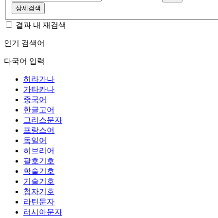
상세검색
결과 내 재검색
인기 검색어
다국어 입력
히라가나
가타카나
중국어
한글고어
그리스문자
프랑스어
독일어
히브리어
괄호기호
학술기호
기술기호
첨자기호
라틴문자
러시아문자