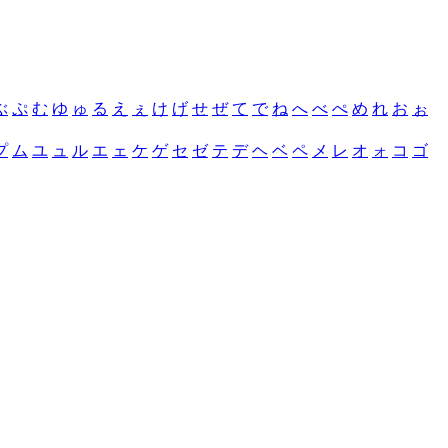
ぶ
ぷ
む
ゆ
ゅ
る
え
ぇ
け
げ
せ
ぜ
て
で
ね
へ
べ
ぺ
め
れ
お
ぉ
プ
ム
ユ
ュ
ル
エ
ェ
ケ
ゲ
セ
ゼ
テ
デ
ヘ
ベ
ペ
メ
レ
オ
ォ
コ
ゴ