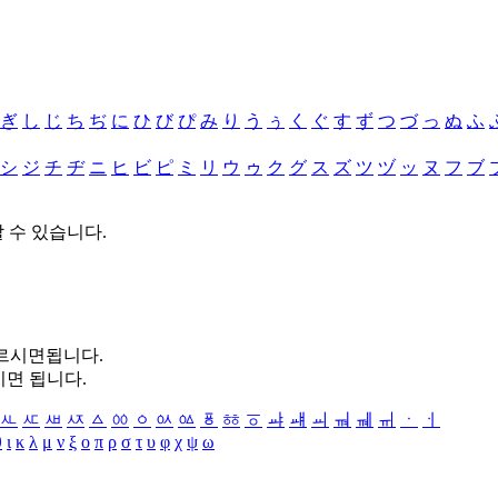
ぎ
し
じ
ち
ぢ
に
ひ
び
ぴ
み
り
う
ぅ
く
ぐ
す
ず
つ
づ
っ
ぬ
ふ
シ
ジ
チ
ヂ
ニ
ヒ
ビ
ピ
ミ
リ
ウ
ゥ
ク
グ
ス
ズ
ツ
ヅ
ッ
ヌ
フ
ブ
할 수 있습니다.
누르시면됩니다.
시면 됩니다.
ㅻ
ㅼ
ㅽ
ㅾ
ㅿ
ㆀ
ㆁ
ㆂ
ㆃ
ㆄ
ㆅ
ㆆ
ㆇ
ㆈ
ㆉ
ㆊ
ㆋ
ㆌ
ㆍ
ㆎ
θ
ι
κ
λ
μ
ν
ξ
ο
π
ρ
σ
τ
υ
φ
χ
ψ
ω