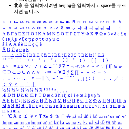
北京 을 입력하시려면
beijing
을 입력하시고 space를 누르
시면 됩니다.
ㅥ
ㅦ
ㅧ
ㅨ
ㅩ
ㅪ
ㅫ
ㅬ
ㅭ
ㅮ
ㅯ
ㅰ
ㅱ
ㅲ
ㅳ
ㅴ
ㅵ
ㅶ
ㅷ
ㅸ
ㅹ
ㅺ
ㅻ
ㅼ
ㅽ
ㅾ
ㅿ
ㆀ
ㆁ
ㆂ
ㆃ
ㆄ
ㆅ
ㆆ
ㆇ
ㆈ
ㆉ
ㆊ
ㆋ
ㆌ
ㆍ
ㆎ
Α
Β
Γ
Δ
Ε
Ζ
Η
Θ
Ι
Κ
Λ
Μ
Ν
Ξ
Ο
Π
Ρ
Σ
Τ
Υ
Φ
Χ
Ψ
Ω
α
β
γ
δ
ε
ζ
η
θ
ι
κ
λ
μ
ν
ξ
ο
π
ρ
σ
τ
υ
φ
χ
ψ
ω
á
à
Á
À
é
è
É
È
ç
Ç
ê
Ä
Ö
Ü
ä
ö
ü
ß
ְ
ֳ
ֲ
ֱ
ָ
ַ
ֵ
ֶ
ִ
ֹ
ּ
ֻ
ׂ
ׁ
ּ
ב
ה
נ
מ
צ
ת
ץ
ש
ד
ג
כ
ע
י
ח
ל
ך
ף
ק
ר
א
ט
ו
ן
ם
פ
‘
’
“
”
〔
〕
〈
〉
「
」
『
』
【
】
＂
（
）
［
］
｛
｝
±
×
÷
≠
≤
≥
∞
∴
♂
♀
∠
⊥
⌒
∂
∇
≡
≒
≪
≫
√
∽
∝
∵
∫
∬
∈
∋
⊆
⊇
⊂
⊃
∪
∩
∧
∨
￢
⇒
⇔
∀
∃
∮
∑
∏
＋
－
＜
＝
＞
、
。
·
‥
…
¨
〃
―
∥
＼
∼
´
～
ˇ
˘
˝
˚
˙
¸
˛
¡
¿
ː
！
＇
，
．
／
：
；
？
＾
＿
｀
｜
½
⅓
⅔
¼
¾
⅛
⅜
⅝
⅞
¹
²
³
⁴
ⁿ
₁
₂
₃
₄
Æ
Ð
Ħ
Ĳ
Ł
Ø
Œ
Þ
Ŧ
Ŋ
æ
đ
ð
ħ
ı
ĳ
ĸ
ŀ
ł
ø
œ
ß
þ
ŧ
ŋ
ŉ
А
Б
В
Г
Д
Е
Ё
Ж
З
И
Й
К
Л
М
Н
О
П
Р
С
Т
У
Ф
Х
Ц
Ч
Ш
Щ
Ъ
Ы
Ь
Э
Ю
Я
а
б
в
г
д
е
ё
ж
з
и
й
к
л
м
н
о
п
р
с
т
у
ф
х
ц
ч
ш
щ
ъ
ы
ь
э
ю
я
′
″
℃
Å
￠
￡
￥
¤
℉
‰
＄
％
Ｆ
￦
㎕
㎖
㎗
ℓ
㎘
㏄
㎣
㎤
㎥
㎦
㎙
㎚
㎛
㎜
㎝
㎞
㎟
㎠
㎡
㎢
㏊
㎍
㎎
㎏
㏏
㎈
㎉
㏈
㎧
㎨
㎰
㎱
㎲
㎳
㎴
㎵
㎶
㎷
㎸
㎹
㎀
㎁
㎂
㎃
㎄
㎺
㎻
㎽
㎾
㎿
㎐
㎑