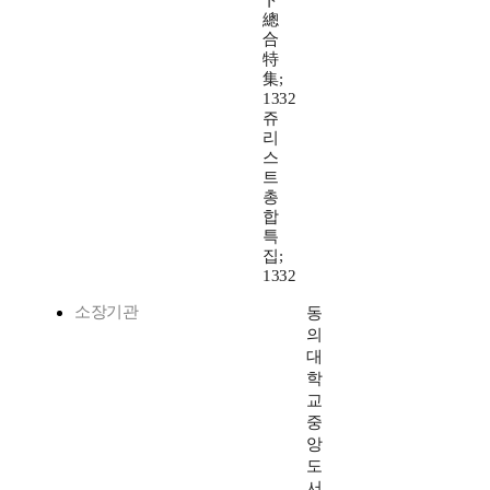
ト
總
合
特
集;
1332
쥬
리
스
트
총
합
특
집;
1332
소장기관
동
의
대
학
교
중
앙
도
서