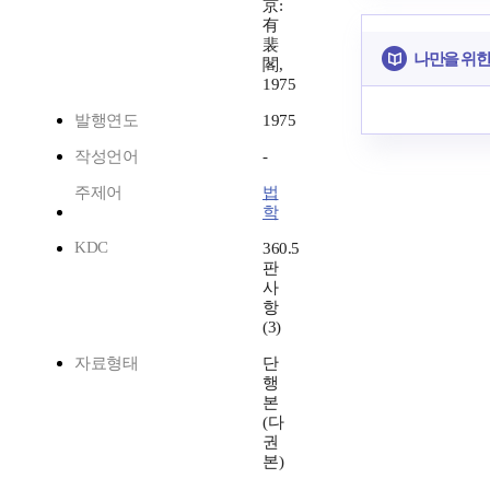
京:
有
裴
나만을 위한
閣,
1975
발행연도
1975
작성언어
-
주제어
법
학
KDC
360.5
판
사
항
(3)
자료형태
단
행
본
(다
권
본)