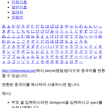
단위기호
일반기호
로마자
아랍어
あ
ぁ
か
が
さ
ざ
た
だ
な
は
ば
ぱ
ま
や
ゃ
ら
わ
ゎ
ん
い
ぃ
き
ぎ
し
じ
ち
ぢ
に
ひ
び
ぴ
み
り
う
ぅ
く
ぐ
す
ず
つ
づ
っ
ぬ
ふ
ぶ
ぷ
む
ゆ
ゅ
る
え
ぇ
け
げ
せ
ぜ
て
で
ね
へ
べ
ぺ
め
れ
お
ぉ
こ
ご
そ
ぞ
と
ど
の
ほ
ぼ
ぽ
も
よ
ょ
ろ
を
ア
ァ
カ
サ
ザ
タ
ダ
ナ
ハ
バ
パ
マ
ヤ
ャ
ラ
ワ
ヮ
ン
イ
ィ
キ
ギ
シ
ジ
チ
ヂ
ニ
ヒ
ビ
ピ
ミ
リ
ウ
ゥ
ク
グ
ス
ズ
ツ
ヅ
ッ
ヌ
フ
ブ
プ
ム
ユ
ュ
ル
エ
ェ
ケ
ゲ
セ
ゼ
テ
デ
ヘ
ベ
ペ
メ
レ
オ
ォ
コ
ゴ
ソ
ゾ
ト
ド
ノ
ホ
ボ
ポ
モ
ヨ
ョ
ロ
ヲ
―
http://chineseinput.net/
에서 pinyin(병음)방식으로 중국어를 변환
할 수 있습니다.
변환된 중국어를 복사하여 사용하시면 됩니다.
예시)
中文 을 입력하시려면
zhongwen
을 입력하시고 space를
누르시면됩니다.