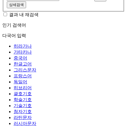
상세검색
결과 내 재검색
인기 검색어
다국어 입력
히라가나
가타카나
중국어
한글고어
그리스문자
프랑스어
독일어
히브리어
괄호기호
학술기호
기술기호
첨자기호
라틴문자
러시아문자