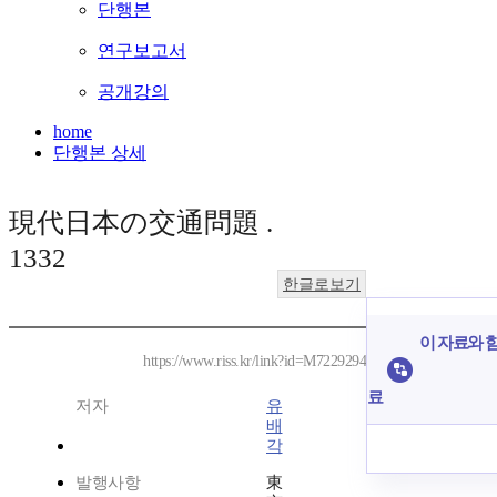
단행본
연구보고서
공개강의
home
단행본 상세
現代日本の交通問題 .
1332
한글로보기
이 자료와 함
https://www.riss.kr/link?id=M7229294
료
저자
유
배
각
발행사항
東