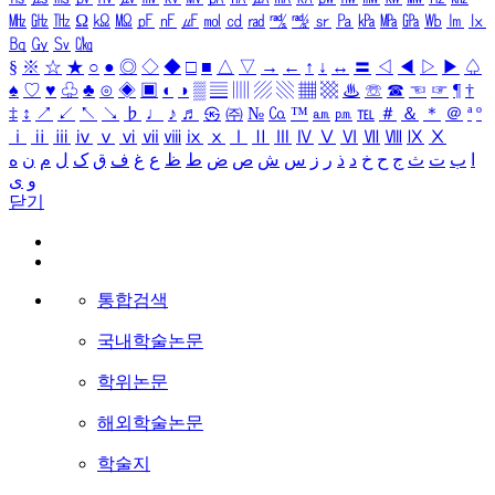
㎒
㎓
㎔
Ω
㏀
㏁
㎊
㎋
㎌
㏖
㏅
㎭
㎮
㎯
㏛
㎩
㎪
㎫
㎬
㏝
㏐
㏓
㏃
㏉
㏜
㏆
§
※
☆
★
○
●
◎
◇
◆
□
■
△
▽
→
←
↑
↓
↔
〓
◁
◀
▷
▶
♤
♠
♡
♥
♧
♣
⊙
◈
▣
◐
◑
▒
▤
▥
▨
▧
▦
▩
♨
☏
☎
☜
☞
¶
†
‡
↕
↗
↙
↖
↘
♭
♩
♪
♬
㉿
㈜
№
㏇
™
㏂
㏘
℡
＃
＆
＊
＠
ª
º
ⅰ
ⅱ
ⅲ
ⅳ
ⅴ
ⅵ
ⅶ
ⅷ
ⅸ
ⅹ
Ⅰ
Ⅱ
Ⅲ
Ⅳ
Ⅴ
Ⅵ
Ⅶ
Ⅷ
Ⅸ
Ⅹ
ا
ب
ت
ث
ج
ح
خ
د
ذ
ر
ز
س
ش
ص
ض
ط
ظ
ع
غ
ف
ق
ک
ل
م
ن
ه
و
ی
닫기
통합검색
국내학술논문
학위논문
해외학술논문
학술지