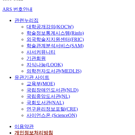
ARS 번호안내
관련누리집
대학공개강의(KOCW)
학술정보통계시스템(Rinfo)
외국학술지지원센터(FRIC)
학술관계분석서비스(SAM)
사서커뮤니티
기관회원
지식나눔(LOOK)
의학전자도서관(MEDLIS)
유관기관 사이트
교육부(MOE)
국립장애인도서관(NLD)
국립중앙도서관(NL)
국회도서관(NAL)
연구윤리정보포털(CRE)
사이언스온 (ScienceON)
이용약관
개인정보처리방침