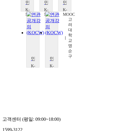
민법학입문
민법학입문
민법학입문
K-
K-
K-
MOOC
MOOC
MOOC
고
고
고
려
려
려
대
대
대
학
학
학
교
교
교
명
명
명
순
순
순
구
구
구
민법학입문
민법학입문
K-
K-
MOOC
MOOC
고
고
려
려
대
대
학
학
교
교
명
명
순
순
구
구
고객센터 (평일: 09:00~18:00)
1599-3122