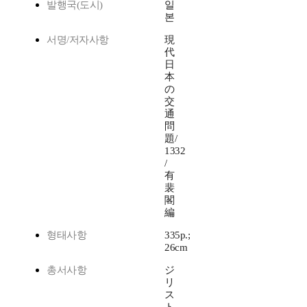
발행국(도시)
일
본
서명/저자사항
現
代
日
本
の
交
通
問
題/
1332
/
有
裴
閣
編
형태사항
335p.;
26cm
총서사항
ジ
リ
ス