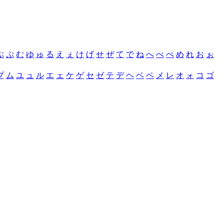
ぶ
ぷ
む
ゆ
ゅ
る
え
ぇ
け
げ
せ
ぜ
て
で
ね
へ
べ
ぺ
め
れ
お
ぉ
プ
ム
ユ
ュ
ル
エ
ェ
ケ
ゲ
セ
ゼ
テ
デ
ヘ
ベ
ペ
メ
レ
オ
ォ
コ
ゴ