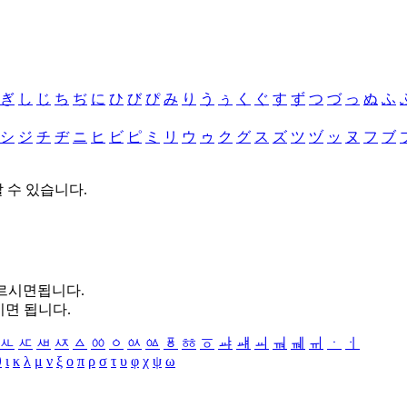
ぎ
し
じ
ち
ぢ
に
ひ
び
ぴ
み
り
う
ぅ
く
ぐ
す
ず
つ
づ
っ
ぬ
ふ
シ
ジ
チ
ヂ
ニ
ヒ
ビ
ピ
ミ
リ
ウ
ゥ
ク
グ
ス
ズ
ツ
ヅ
ッ
ヌ
フ
ブ
할 수 있습니다.
누르시면됩니다.
시면 됩니다.
ㅻ
ㅼ
ㅽ
ㅾ
ㅿ
ㆀ
ㆁ
ㆂ
ㆃ
ㆄ
ㆅ
ㆆ
ㆇ
ㆈ
ㆉ
ㆊ
ㆋ
ㆌ
ㆍ
ㆎ
θ
ι
κ
λ
μ
ν
ξ
ο
π
ρ
σ
τ
υ
φ
χ
ψ
ω