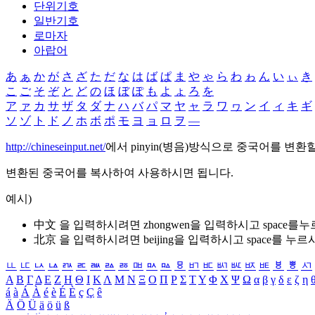
단위기호
일반기호
로마자
아랍어
あ
ぁ
か
が
さ
ざ
た
だ
な
は
ば
ぱ
ま
や
ゃ
ら
わ
ゎ
ん
い
ぃ
き
こ
ご
そ
ぞ
と
ど
の
ほ
ぼ
ぽ
も
よ
ょ
ろ
を
ア
ァ
カ
サ
ザ
タ
ダ
ナ
ハ
バ
パ
マ
ヤ
ャ
ラ
ワ
ヮ
ン
イ
ィ
キ
ギ
ソ
ゾ
ト
ド
ノ
ホ
ボ
ポ
モ
ヨ
ョ
ロ
ヲ
―
http://chineseinput.net/
에서 pinyin(병음)방식으로 중국어를 변환
변환된 중국어를 복사하여 사용하시면 됩니다.
예시)
中文 을 입력하시려면
zhongwen
을 입력하시고 space를
北京 을 입력하시려면
beijing
을 입력하시고 space를 누르
ㅥ
ㅦ
ㅧ
ㅨ
ㅩ
ㅪ
ㅫ
ㅬ
ㅭ
ㅮ
ㅯ
ㅰ
ㅱ
ㅲ
ㅳ
ㅴ
ㅵ
ㅶ
ㅷ
ㅸ
ㅹ
ㅺ
Α
Β
Γ
Δ
Ε
Ζ
Η
Θ
Ι
Κ
Λ
Μ
Ν
Ξ
Ο
Π
Ρ
Σ
Τ
Υ
Φ
Χ
Ψ
Ω
α
β
γ
δ
ε
ζ
η
á
à
Á
À
é
è
É
È
ç
Ç
ê
Ä
Ö
Ü
ä
ö
ü
ß