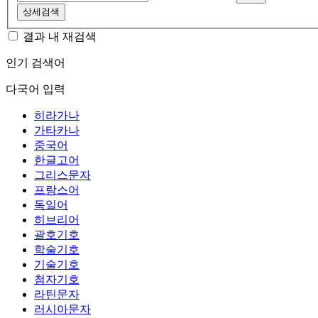
상세검색
결과 내 재검색
인기 검색어
다국어 입력
히라가나
가타카나
중국어
한글고어
그리스문자
프랑스어
독일어
히브리어
괄호기호
학술기호
기술기호
첨자기호
라틴문자
러시아문자