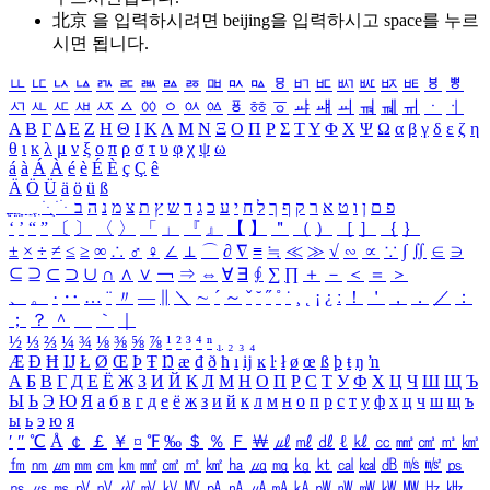
北京 을 입력하시려면
beijing
을 입력하시고 space를 누르
시면 됩니다.
ㅥ
ㅦ
ㅧ
ㅨ
ㅩ
ㅪ
ㅫ
ㅬ
ㅭ
ㅮ
ㅯ
ㅰ
ㅱ
ㅲ
ㅳ
ㅴ
ㅵ
ㅶ
ㅷ
ㅸ
ㅹ
ㅺ
ㅻ
ㅼ
ㅽ
ㅾ
ㅿ
ㆀ
ㆁ
ㆂ
ㆃ
ㆄ
ㆅ
ㆆ
ㆇ
ㆈ
ㆉ
ㆊ
ㆋ
ㆌ
ㆍ
ㆎ
Α
Β
Γ
Δ
Ε
Ζ
Η
Θ
Ι
Κ
Λ
Μ
Ν
Ξ
Ο
Π
Ρ
Σ
Τ
Υ
Φ
Χ
Ψ
Ω
α
β
γ
δ
ε
ζ
η
θ
ι
κ
λ
μ
ν
ξ
ο
π
ρ
σ
τ
υ
φ
χ
ψ
ω
á
à
Á
À
é
è
É
È
ç
Ç
ê
Ä
Ö
Ü
ä
ö
ü
ß
ְ
ֳ
ֲ
ֱ
ָ
ַ
ֵ
ֶ
ִ
ֹ
ּ
ֻ
ׂ
ׁ
ּ
ב
ה
נ
מ
צ
ת
ץ
ש
ד
ג
כ
ע
י
ח
ל
ך
ף
ק
ר
א
ט
ו
ן
ם
פ
‘
’
“
”
〔
〕
〈
〉
「
」
『
』
【
】
＂
（
）
［
］
｛
｝
±
×
÷
≠
≤
≥
∞
∴
♂
♀
∠
⊥
⌒
∂
∇
≡
≒
≪
≫
√
∽
∝
∵
∫
∬
∈
∋
⊆
⊇
⊂
⊃
∪
∩
∧
∨
￢
⇒
⇔
∀
∃
∮
∑
∏
＋
－
＜
＝
＞
、
。
·
‥
…
¨
〃
―
∥
＼
∼
´
～
ˇ
˘
˝
˚
˙
¸
˛
¡
¿
ː
！
＇
，
．
／
：
；
？
＾
＿
｀
｜
½
⅓
⅔
¼
¾
⅛
⅜
⅝
⅞
¹
²
³
⁴
ⁿ
₁
₂
₃
₄
Æ
Ð
Ħ
Ĳ
Ł
Ø
Œ
Þ
Ŧ
Ŋ
æ
đ
ð
ħ
ı
ĳ
ĸ
ŀ
ł
ø
œ
ß
þ
ŧ
ŋ
ŉ
А
Б
В
Г
Д
Е
Ё
Ж
З
И
Й
К
Л
М
Н
О
П
Р
С
Т
У
Ф
Х
Ц
Ч
Ш
Щ
Ъ
Ы
Ь
Э
Ю
Я
а
б
в
г
д
е
ё
ж
з
и
й
к
л
м
н
о
п
р
с
т
у
ф
х
ц
ч
ш
щ
ъ
ы
ь
э
ю
я
′
″
℃
Å
￠
￡
￥
¤
℉
‰
＄
％
Ｆ
￦
㎕
㎖
㎗
ℓ
㎘
㏄
㎣
㎤
㎥
㎦
㎙
㎚
㎛
㎜
㎝
㎞
㎟
㎠
㎡
㎢
㏊
㎍
㎎
㎏
㏏
㎈
㎉
㏈
㎧
㎨
㎰
㎱
㎲
㎳
㎴
㎵
㎶
㎷
㎸
㎹
㎀
㎁
㎂
㎃
㎄
㎺
㎻
㎽
㎾
㎿
㎐
㎑