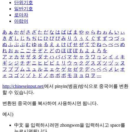
단위기호
일반기호
로마자
아랍어
あ
ぁ
か
が
さ
ざ
た
だ
な
は
ば
ぱ
ま
や
ゃ
ら
わ
ゎ
ん
い
ぃ
き
ぎ
し
じ
ち
ぢ
に
ひ
び
ぴ
み
り
う
ぅ
く
ぐ
す
ず
つ
づ
っ
ぬ
ふ
ぶ
ぷ
む
ゆ
ゅ
る
え
ぇ
け
げ
せ
ぜ
て
で
ね
へ
べ
ぺ
め
れ
お
ぉ
こ
ご
そ
ぞ
と
ど
の
ほ
ぼ
ぽ
も
よ
ょ
ろ
を
ア
ァ
カ
サ
ザ
タ
ダ
ナ
ハ
バ
パ
マ
ヤ
ャ
ラ
ワ
ヮ
ン
イ
ィ
キ
ギ
シ
ジ
チ
ヂ
ニ
ヒ
ビ
ピ
ミ
リ
ウ
ゥ
ク
グ
ス
ズ
ツ
ヅ
ッ
ヌ
フ
ブ
プ
ム
ユ
ュ
ル
エ
ェ
ケ
ゲ
セ
ゼ
テ
デ
ヘ
ベ
ペ
メ
レ
オ
ォ
コ
ゴ
ソ
ゾ
ト
ド
ノ
ホ
ボ
ポ
モ
ヨ
ョ
ロ
ヲ
―
http://chineseinput.net/
에서 pinyin(병음)방식으로 중국어를 변환
할 수 있습니다.
변환된 중국어를 복사하여 사용하시면 됩니다.
예시)
中文 을 입력하시려면
zhongwen
을 입력하시고 space를
누르시면됩니다.