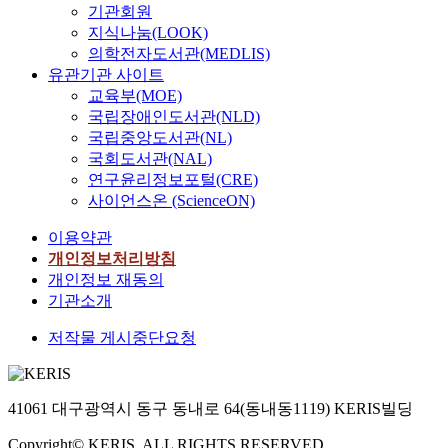
기관회원
지식나눔(LOOK)
의학전자도서관(MEDLIS)
유관기관 사이트
교육부(MOE)
국립장애인도서관(NLD)
국립중앙도서관(NL)
국회도서관(NAL)
연구윤리정보포털(CRE)
사이언스온 (ScienceON)
이용약관
개인정보처리방침
개인정보 재동의
기관소개
저작물 게시중단요청
41061 대구광역시 동구 동내로 64(동내동1119) KERIS빌딩
Copyright© KERIS. ALL RIGHTS RESERVED