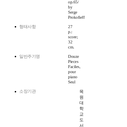
op.65/
by
Serge
Prokofieff
형태사항
27
p.:
score;
32
cm.
일반주기명
Douze
Pieces
Faciles,
pour
piano
Seul
소장기관
목
원
대
학
교
도
서