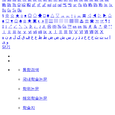
㎒
㎓
㎔
Ω
㏀
㏁
㎊
㎋
㎌
㏖
㏅
㎭
㎮
㎯
㏛
㎩
㎪
㎫
㎬
㏝
㏐
㏓
㏃
㏉
㏜
㏆
§
※
☆
★
○
●
◎
◇
◆
□
■
△
▽
→
←
↑
↓
↔
〓
◁
◀
▷
▶
♤
♠
♡
♥
♧
♣
⊙
◈
▣
◐
◑
▒
▤
▥
▨
▧
▦
▩
♨
☏
☎
☜
☞
¶
†
‡
↕
↗
↙
↖
↘
♭
♩
♪
♬
㉿
㈜
№
㏇
™
㏂
㏘
℡
＃
＆
＊
＠
ª
º
ⅰ
ⅱ
ⅲ
ⅳ
ⅴ
ⅵ
ⅶ
ⅷ
ⅸ
ⅹ
Ⅰ
Ⅱ
Ⅲ
Ⅳ
Ⅴ
Ⅵ
Ⅶ
Ⅷ
Ⅸ
Ⅹ
ا
ب
ت
ث
ج
ح
خ
د
ذ
ر
ز
س
ش
ص
ض
ط
ظ
ع
غ
ف
ق
ک
ل
م
ن
ه
و
ی
닫기
통합검색
국내학술논문
학위논문
해외학술논문
학술지