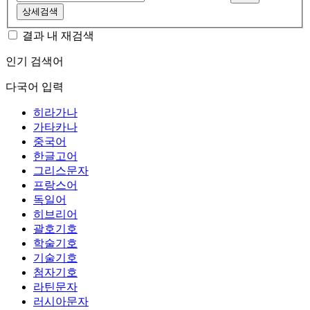
상세검색
결과 내 재검색
인기 검색어
다국어 입력
히라가나
가타카나
중국어
한글고어
그리스문자
프랑스어
독일어
히브리어
괄호기호
학술기호
기술기호
첨자기호
라틴문자
러시아문자