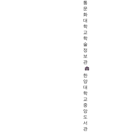
통
문
화
대
학
교
학
술
정
보
관
한
양
대
학
교
중
앙
도
서
관