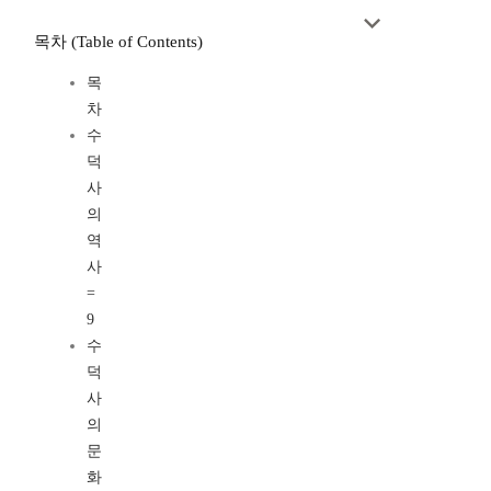
목차 (Table of Contents)
목
차
수
덕
사
의
역
사
=
9
수
덕
사
의
문
화