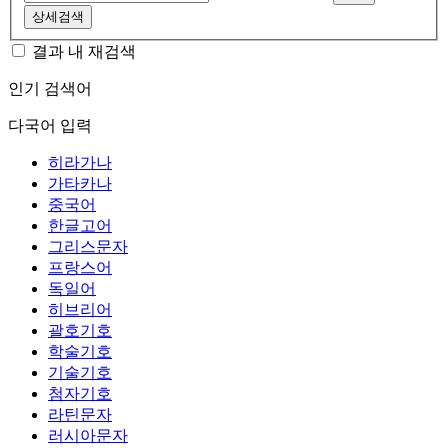
상세검색
결과 내 재검색
인기 검색어
다국어 입력
히라가나
가타카나
중국어
한글고어
그리스문자
프랑스어
독일어
히브리어
괄호기호
학술기호
기술기호
첨자기호
라틴문자
러시아문자