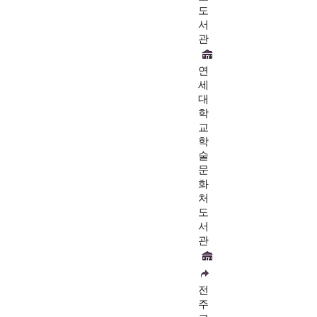
도
서
관
연
세
대
학
교
학
술
문
화
처
도
서
관
전
주