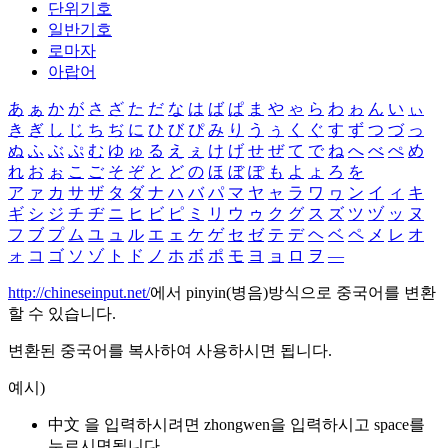
단위기호
일반기호
로마자
아랍어
あ
ぁ
か
が
さ
ざ
た
だ
な
は
ば
ぱ
ま
や
ゃ
ら
わ
ゎ
ん
い
ぃ
き
ぎ
し
じ
ち
ぢ
に
ひ
び
ぴ
み
り
う
ぅ
く
ぐ
す
ず
つ
づ
っ
ぬ
ふ
ぶ
ぷ
む
ゆ
ゅ
る
え
ぇ
け
げ
せ
ぜ
て
で
ね
へ
べ
ぺ
め
れ
お
ぉ
こ
ご
そ
ぞ
と
ど
の
ほ
ぼ
ぽ
も
よ
ょ
ろ
を
ア
ァ
カ
サ
ザ
タ
ダ
ナ
ハ
バ
パ
マ
ヤ
ャ
ラ
ワ
ヮ
ン
イ
ィ
キ
ギ
シ
ジ
チ
ヂ
ニ
ヒ
ビ
ピ
ミ
リ
ウ
ゥ
ク
グ
ス
ズ
ツ
ヅ
ッ
ヌ
フ
ブ
プ
ム
ユ
ュ
ル
エ
ェ
ケ
ゲ
セ
ゼ
テ
デ
ヘ
ベ
ペ
メ
レ
オ
ォ
コ
ゴ
ソ
ゾ
ト
ド
ノ
ホ
ボ
ポ
モ
ヨ
ョ
ロ
ヲ
―
http://chineseinput.net/
에서 pinyin(병음)방식으로 중국어를 변환
할 수 있습니다.
변환된 중국어를 복사하여 사용하시면 됩니다.
예시)
中文 을 입력하시려면
zhongwen
을 입력하시고 space를
누르시면됩니다.