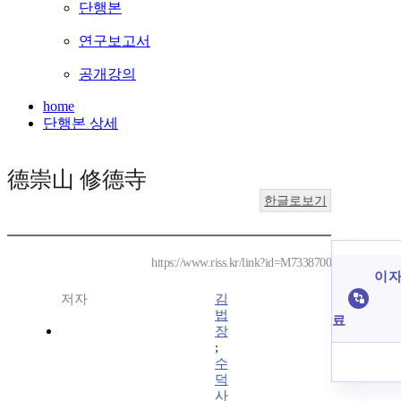
단행본
연구보고서
공개강의
home
단행본 상세
德崇山 修德寺
한글로보기
https://www.riss.kr/link?id=M7338700
이 자
저자
김
법
료
장
;
수
덕
사