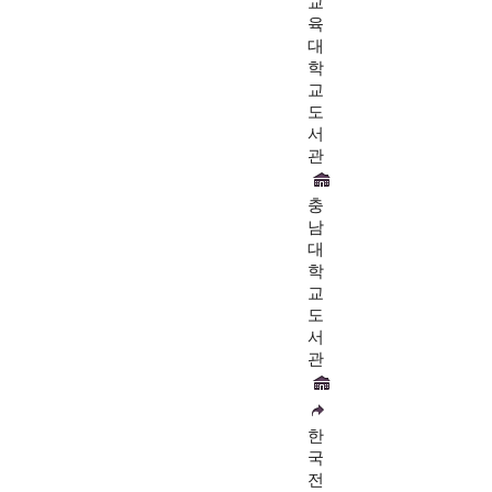
교
육
대
학
교
도
서
관
충
남
대
학
교
도
서
관
한
국
전