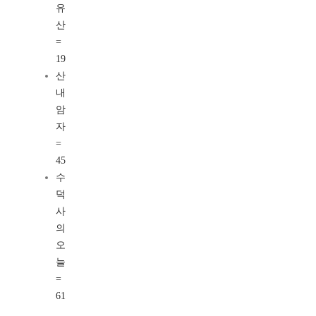
유
산
=
19
산
내
암
자
=
45
수
덕
사
의
오
늘
=
61