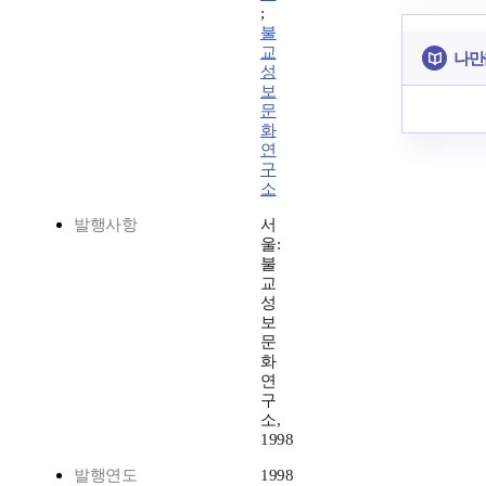
;
불
교
나만
성
보
문
화
연
구
소
발행사항
서
울:
불
교
성
보
문
화
연
구
소,
1998
발행연도
1998