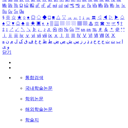
㎒
㎓
㎔
Ω
㏀
㏁
㎊
㎋
㎌
㏖
㏅
㎭
㎮
㎯
㏛
㎩
㎪
㎫
㎬
㏝
㏐
㏓
㏃
㏉
㏜
㏆
§
※
☆
★
○
●
◎
◇
◆
□
■
△
▽
→
←
↑
↓
↔
〓
◁
◀
▷
▶
♤
♠
♡
♥
♧
♣
⊙
◈
▣
◐
◑
▒
▤
▥
▨
▧
▦
▩
♨
☏
☎
☜
☞
¶
†
‡
↕
↗
↙
↖
↘
♭
♩
♪
♬
㉿
㈜
№
㏇
™
㏂
㏘
℡
＃
＆
＊
＠
ª
º
ⅰ
ⅱ
ⅲ
ⅳ
ⅴ
ⅵ
ⅶ
ⅷ
ⅸ
ⅹ
Ⅰ
Ⅱ
Ⅲ
Ⅳ
Ⅴ
Ⅵ
Ⅶ
Ⅷ
Ⅸ
Ⅹ
ا
ب
ت
ث
ج
ح
خ
د
ذ
ر
ز
س
ش
ص
ض
ط
ظ
ع
غ
ف
ق
ک
ل
م
ن
ه
و
ی
닫기
통합검색
국내학술논문
학위논문
해외학술논문
학술지