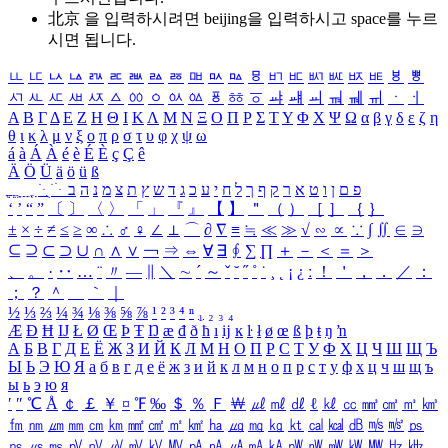
北京 을 입력하시려면
beijing
을 입력하시고 space를 누르
시면 됩니다.
ㅥ
ㅦ
ㅧ
ㅨ
ㅩ
ㅪ
ㅫ
ㅬ
ㅭ
ㅮ
ㅯ
ㅰ
ㅱ
ㅲ
ㅳ
ㅴ
ㅵ
ㅶ
ㅷ
ㅸ
ㅹ
ㅺ
ㅻ
ㅼ
ㅽ
ㅾ
ㅿ
ㆀ
ㆁ
ㆂ
ㆃ
ㆄ
ㆅ
ㆆ
ㆇ
ㆈ
ㆉ
ㆊ
ㆋ
ㆌ
ㆍ
ㆎ
Α
Β
Γ
Δ
Ε
Ζ
Η
Θ
Ι
Κ
Λ
Μ
Ν
Ξ
Ο
Π
Ρ
Σ
Τ
Υ
Φ
Χ
Ψ
Ω
α
β
γ
δ
ε
ζ
η
θ
ι
κ
λ
μ
ν
ξ
ο
π
ρ
σ
τ
υ
φ
χ
ψ
ω
á
à
Á
À
é
è
É
È
ç
Ç
ê
Ä
Ö
Ü
ä
ö
ü
ß
ְ
ֳ
ֲ
ֱ
ָ
ַ
ֵ
ֶ
ִ
ֹ
ּ
ֻ
ׂ
ׁ
ּ
ב
ה
נ
מ
צ
ת
ץ
ש
ד
ג
כ
ע
י
ח
ל
ך
ף
ק
ר
א
ט
ו
ן
ם
פ
‘
’
“
”
〔
〕
〈
〉
「
」
『
』
【
】
＂
（
）
［
］
｛
｝
±
×
÷
≠
≤
≥
∞
∴
♂
♀
∠
⊥
⌒
∂
∇
≡
≒
≪
≫
√
∽
∝
∵
∫
∬
∈
∋
⊆
⊇
⊂
⊃
∪
∩
∧
∨
￢
⇒
⇔
∀
∃
∮
∑
∏
＋
－
＜
＝
＞
、
。
·
‥
…
¨
〃
―
∥
＼
∼
´
～
ˇ
˘
˝
˚
˙
¸
˛
¡
¿
ː
！
＇
，
．
／
：
；
？
＾
＿
｀
｜
½
⅓
⅔
¼
¾
⅛
⅜
⅝
⅞
¹
²
³
⁴
ⁿ
₁
₂
₃
₄
Æ
Ð
Ħ
Ĳ
Ł
Ø
Œ
Þ
Ŧ
Ŋ
æ
đ
ð
ħ
ı
ĳ
ĸ
ŀ
ł
ø
œ
ß
þ
ŧ
ŋ
ŉ
А
Б
В
Г
Д
Е
Ё
Ж
З
И
Й
К
Л
М
Н
О
П
Р
С
Т
У
Ф
Х
Ц
Ч
Ш
Щ
Ъ
Ы
Ь
Э
Ю
Я
а
б
в
г
д
е
ё
ж
з
и
й
к
л
м
н
о
п
р
с
т
у
ф
х
ц
ч
ш
щ
ъ
ы
ь
э
ю
я
′
″
℃
Å
￠
￡
￥
¤
℉
‰
＄
％
Ｆ
￦
㎕
㎖
㎗
ℓ
㎘
㏄
㎣
㎤
㎥
㎦
㎙
㎚
㎛
㎜
㎝
㎞
㎟
㎠
㎡
㎢
㏊
㎍
㎎
㎏
㏏
㎈
㎉
㏈
㎧
㎨
㎰
㎱
㎲
㎳
㎴
㎵
㎶
㎷
㎸
㎹
㎀
㎁
㎂
㎃
㎄
㎺
㎻
㎽
㎾
㎿
㎐
㎑