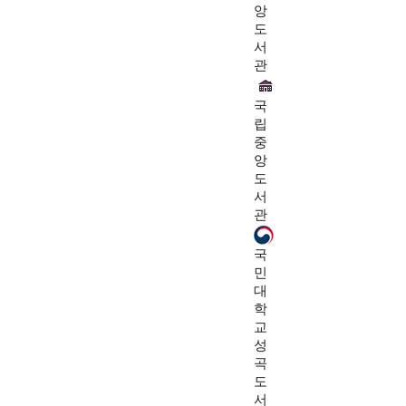
앙
도
서
관
국
립
중
앙
도
서
관
국
민
대
학
교
성
곡
도
서