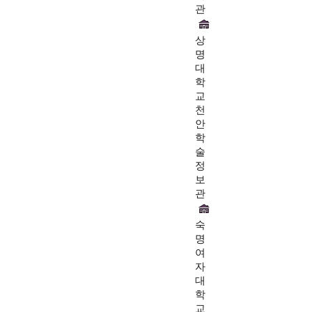
관
상
명
대
학
교
천
안
학
술
정
보
관
숙
명
여
자
대
학
교