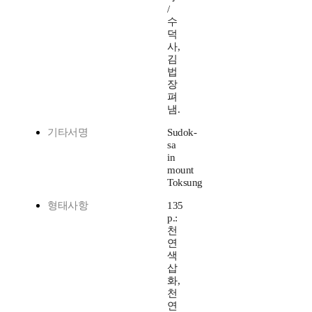
/
수
덕
사,
김
법
장
펴
냄.
기타서명
Sudok-
sa
in
mount
Toksung
형태사항
135
p.:
천
연
색
삽
화,
천
연