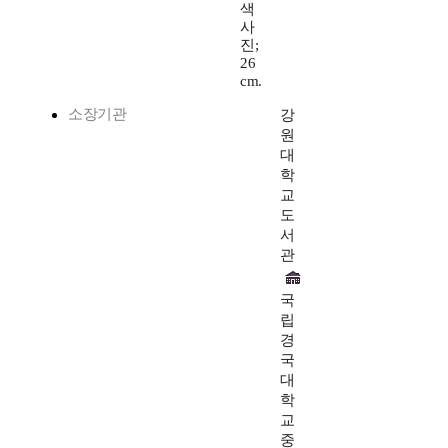
색
사
진;
26
cm.
소장기관
강
원
대
학
교
도
서
관
국
립
경
국
대
학
교
중