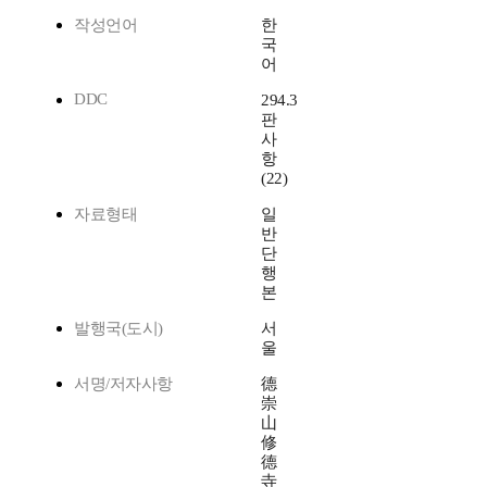
작성언어
한
국
어
DDC
294.3
판
사
항
(22)
자료형태
일
반
단
행
본
발행국(도시)
서
울
서명/저자사항
德
崇
山
修
德
寺