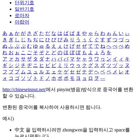
단위기호
일반기호
로마자
아랍어
あ
ぁ
か
が
さ
ざ
た
だ
な
は
ば
ぱ
ま
や
ゃ
ら
わ
ゎ
ん
い
ぃ
き
ぎ
し
じ
ち
ぢ
に
ひ
び
ぴ
み
り
う
ぅ
く
ぐ
す
ず
つ
づ
っ
ぬ
ふ
ぶ
ぷ
む
ゆ
ゅ
る
え
ぇ
け
げ
せ
ぜ
て
で
ね
へ
べ
ぺ
め
れ
お
ぉ
こ
ご
そ
ぞ
と
ど
の
ほ
ぼ
ぽ
も
よ
ょ
ろ
を
ア
ァ
カ
サ
ザ
タ
ダ
ナ
ハ
バ
パ
マ
ヤ
ャ
ラ
ワ
ヮ
ン
イ
ィ
キ
ギ
シ
ジ
チ
ヂ
ニ
ヒ
ビ
ピ
ミ
リ
ウ
ゥ
ク
グ
ス
ズ
ツ
ヅ
ッ
ヌ
フ
ブ
プ
ム
ユ
ュ
ル
エ
ェ
ケ
ゲ
セ
ゼ
テ
デ
ヘ
ベ
ペ
メ
レ
オ
ォ
コ
ゴ
ソ
ゾ
ト
ド
ノ
ホ
ボ
ポ
モ
ヨ
ョ
ロ
ヲ
―
http://chineseinput.net/
에서 pinyin(병음)방식으로 중국어를 변환
할 수 있습니다.
변환된 중국어를 복사하여 사용하시면 됩니다.
예시)
中文 을 입력하시려면
zhongwen
을 입력하시고 space를
누르시면됩니다.