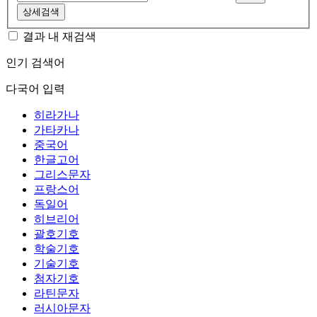
상세검색
결과 내 재검색
인기 검색어
다국어 입력
히라가나
가타카나
중국어
한글고어
그리스문자
프랑스어
독일어
히브리어
괄호기호
학술기호
기술기호
첨자기호
라틴문자
러시아문자