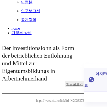
단행본
연구보고서
공개강의
home
단행본 상세
Der Investitionslohn als Form
der betrieblichen Entlohnung
und Mittel zur
Eigentumsbildungs in
이 자료와
Arbeitnehmerhand
한글로보기
료
https://www.riss.kr/link?id=M2028372