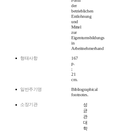
Form
der
betrieblichen
Entlohnung
und
Mittel
zur
Eigentumsbildungs
in
Arbeitnehmerhand
형태사항
167
p.
;
21
cm.
일반주기명
Bibliographical
footnotes.
소장기관
성
균
관
대
학