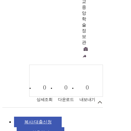
교
중
앙
학
술
정
보
관
0
0
0
상세조회
다운로드
내보내기
복사/대출신청