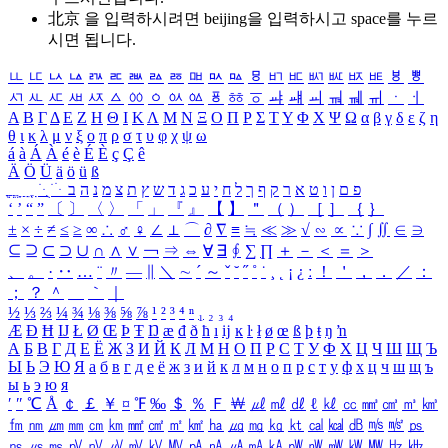
北京 을 입력하시려면
beijing
을 입력하시고 space를 누르
시면 됩니다.
ㅥ
ㅦ
ㅧ
ㅨ
ㅩ
ㅪ
ㅫ
ㅬ
ㅭ
ㅮ
ㅯ
ㅰ
ㅱ
ㅲ
ㅳ
ㅴ
ㅵ
ㅶ
ㅷ
ㅸ
ㅹ
ㅺ
ㅻ
ㅼ
ㅽ
ㅾ
ㅿ
ㆀ
ㆁ
ㆂ
ㆃ
ㆄ
ㆅ
ㆆ
ㆇ
ㆈ
ㆉ
ㆊ
ㆋ
ㆌ
ㆍ
ㆎ
Α
Β
Γ
Δ
Ε
Ζ
Η
Θ
Ι
Κ
Λ
Μ
Ν
Ξ
Ο
Π
Ρ
Σ
Τ
Υ
Φ
Χ
Ψ
Ω
α
β
γ
δ
ε
ζ
η
θ
ι
κ
λ
μ
ν
ξ
ο
π
ρ
σ
τ
υ
φ
χ
ψ
ω
á
à
Á
À
é
è
É
È
ç
Ç
ê
Ä
Ö
Ü
ä
ö
ü
ß
ְ
ֳ
ֲ
ֱ
ָ
ַ
ֵ
ֶ
ִ
ֹ
ּ
ֻ
ׂ
ׁ
ּ
ב
ה
נ
מ
צ
ת
ץ
ש
ד
ג
כ
ע
י
ח
ל
ך
ף
ק
ר
א
ט
ו
ן
ם
פ
‘
’
“
”
〔
〕
〈
〉
「
」
『
』
【
】
＂
（
）
［
］
｛
｝
±
×
÷
≠
≤
≥
∞
∴
♂
♀
∠
⊥
⌒
∂
∇
≡
≒
≪
≫
√
∽
∝
∵
∫
∬
∈
∋
⊆
⊇
⊂
⊃
∪
∩
∧
∨
￢
⇒
⇔
∀
∃
∮
∑
∏
＋
－
＜
＝
＞
、
。
·
‥
…
¨
〃
―
∥
＼
∼
´
～
ˇ
˘
˝
˚
˙
¸
˛
¡
¿
ː
！
＇
，
．
／
：
；
？
＾
＿
｀
｜
½
⅓
⅔
¼
¾
⅛
⅜
⅝
⅞
¹
²
³
⁴
ⁿ
₁
₂
₃
₄
Æ
Ð
Ħ
Ĳ
Ł
Ø
Œ
Þ
Ŧ
Ŋ
æ
đ
ð
ħ
ı
ĳ
ĸ
ŀ
ł
ø
œ
ß
þ
ŧ
ŋ
ŉ
А
Б
В
Г
Д
Е
Ё
Ж
З
И
Й
К
Л
М
Н
О
П
Р
С
Т
У
Ф
Х
Ц
Ч
Ш
Щ
Ъ
Ы
Ь
Э
Ю
Я
а
б
в
г
д
е
ё
ж
з
и
й
к
л
м
н
о
п
р
с
т
у
ф
х
ц
ч
ш
щ
ъ
ы
ь
э
ю
я
′
″
℃
Å
￠
￡
￥
¤
℉
‰
＄
％
Ｆ
￦
㎕
㎖
㎗
ℓ
㎘
㏄
㎣
㎤
㎥
㎦
㎙
㎚
㎛
㎜
㎝
㎞
㎟
㎠
㎡
㎢
㏊
㎍
㎎
㎏
㏏
㎈
㎉
㏈
㎧
㎨
㎰
㎱
㎲
㎳
㎴
㎵
㎶
㎷
㎸
㎹
㎀
㎁
㎂
㎃
㎄
㎺
㎻
㎽
㎾
㎿
㎐
㎑