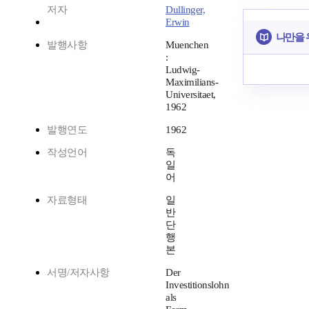
저자
Dullinger,
Erwin
나만을 
발행사항
Muenchen
:
Ludwig-
Maximilians-
Universitaet,
1962
발행연도
1962
작성언어
독
일
어
자료형태
일
반
단
행
본
서명/저자사항
Der
Investitionslohn
als