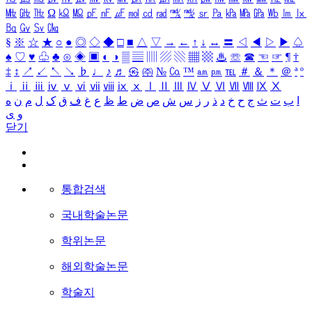
㎒
㎓
㎔
Ω
㏀
㏁
㎊
㎋
㎌
㏖
㏅
㎭
㎮
㎯
㏛
㎩
㎪
㎫
㎬
㏝
㏐
㏓
㏃
㏉
㏜
㏆
§
※
☆
★
○
●
◎
◇
◆
□
■
△
▽
→
←
↑
↓
↔
〓
◁
◀
▷
▶
♤
♠
♡
♥
♧
♣
⊙
◈
▣
◐
◑
▒
▤
▥
▨
▧
▦
▩
♨
☏
☎
☜
☞
¶
†
‡
↕
↗
↙
↖
↘
♭
♩
♪
♬
㉿
㈜
№
㏇
™
㏂
㏘
℡
＃
＆
＊
＠
ª
º
ⅰ
ⅱ
ⅲ
ⅳ
ⅴ
ⅵ
ⅶ
ⅷ
ⅸ
ⅹ
Ⅰ
Ⅱ
Ⅲ
Ⅳ
Ⅴ
Ⅵ
Ⅶ
Ⅷ
Ⅸ
Ⅹ
ا
ب
ت
ث
ج
ح
خ
د
ذ
ر
ز
س
ش
ص
ض
ط
ظ
ع
غ
ف
ق
ک
ل
م
ن
ه
و
ی
닫기
통합검색
국내학술논문
학위논문
해외학술논문
학술지