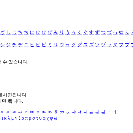
ぎ
し
じ
ち
ぢ
に
ひ
び
ぴ
み
り
う
ぅ
く
ぐ
す
ず
つ
づ
っ
ぬ
ふ
シ
ジ
チ
ヂ
ニ
ヒ
ビ
ピ
ミ
リ
ウ
ゥ
ク
グ
ス
ズ
ツ
ヅ
ッ
ヌ
フ
ブ
할 수 있습니다.
누르시면됩니다.
시면 됩니다.
ㅻ
ㅼ
ㅽ
ㅾ
ㅿ
ㆀ
ㆁ
ㆂ
ㆃ
ㆄ
ㆅ
ㆆ
ㆇ
ㆈ
ㆉ
ㆊ
ㆋ
ㆌ
ㆍ
ㆎ
θ
ι
κ
λ
μ
ν
ξ
ο
π
ρ
σ
τ
υ
φ
χ
ψ
ω