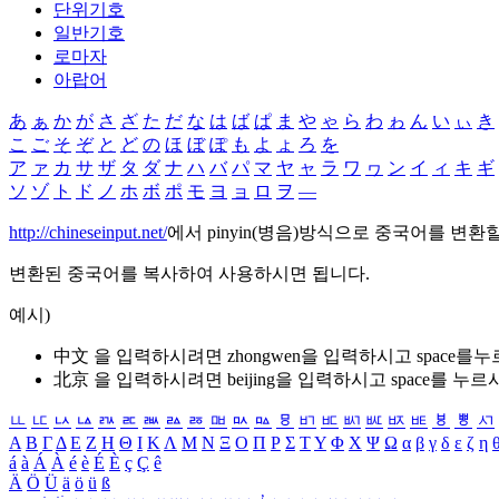
단위기호
일반기호
로마자
아랍어
あ
ぁ
か
が
さ
ざ
た
だ
な
は
ば
ぱ
ま
や
ゃ
ら
わ
ゎ
ん
い
ぃ
き
こ
ご
そ
ぞ
と
ど
の
ほ
ぼ
ぽ
も
よ
ょ
ろ
を
ア
ァ
カ
サ
ザ
タ
ダ
ナ
ハ
バ
パ
マ
ヤ
ャ
ラ
ワ
ヮ
ン
イ
ィ
キ
ギ
ソ
ゾ
ト
ド
ノ
ホ
ボ
ポ
モ
ヨ
ョ
ロ
ヲ
―
http://chineseinput.net/
에서 pinyin(병음)방식으로 중국어를 변환
변환된 중국어를 복사하여 사용하시면 됩니다.
예시)
中文 을 입력하시려면
zhongwen
을 입력하시고 space를
北京 을 입력하시려면
beijing
을 입력하시고 space를 누르
ㅥ
ㅦ
ㅧ
ㅨ
ㅩ
ㅪ
ㅫ
ㅬ
ㅭ
ㅮ
ㅯ
ㅰ
ㅱ
ㅲ
ㅳ
ㅴ
ㅵ
ㅶ
ㅷ
ㅸ
ㅹ
ㅺ
Α
Β
Γ
Δ
Ε
Ζ
Η
Θ
Ι
Κ
Λ
Μ
Ν
Ξ
Ο
Π
Ρ
Σ
Τ
Υ
Φ
Χ
Ψ
Ω
α
β
γ
δ
ε
ζ
η
á
à
Á
À
é
è
É
È
ç
Ç
ê
Ä
Ö
Ü
ä
ö
ü
ß