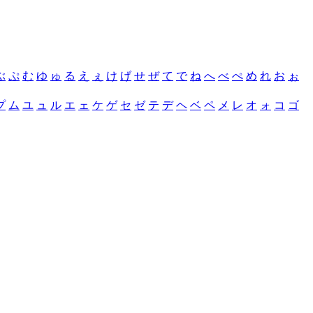
ぶ
ぷ
む
ゆ
ゅ
る
え
ぇ
け
げ
せ
ぜ
て
で
ね
へ
べ
ぺ
め
れ
お
ぉ
プ
ム
ユ
ュ
ル
エ
ェ
ケ
ゲ
セ
ゼ
テ
デ
ヘ
ベ
ペ
メ
レ
オ
ォ
コ
ゴ