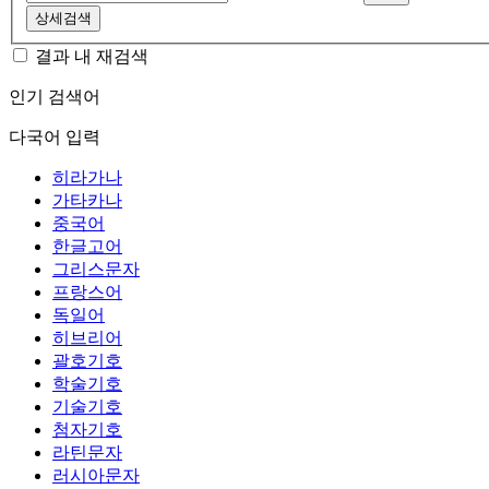
상세검색
결과 내 재검색
인기 검색어
다국어 입력
히라가나
가타카나
중국어
한글고어
그리스문자
프랑스어
독일어
히브리어
괄호기호
학술기호
기술기호
첨자기호
라틴문자
러시아문자