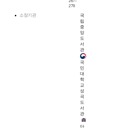
267-
270
소장기관
국
립
중
앙
도
서
관
국
민
대
학
교
성
곡
도
서
관
단