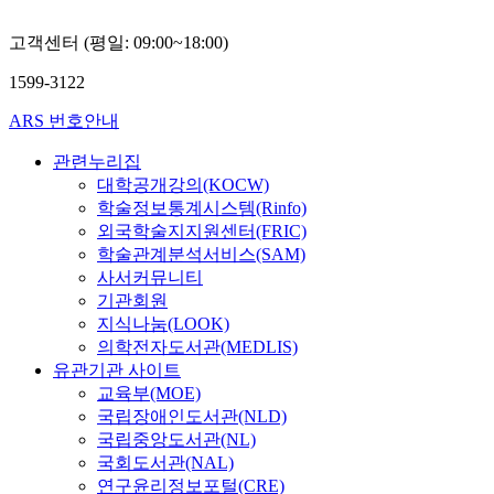
고객센터 (평일: 09:00~18:00)
1599-3122
ARS 번호안내
관련누리집
대학공개강의(KOCW)
학술정보통계시스템(Rinfo)
외국학술지지원센터(FRIC)
학술관계분석서비스(SAM)
사서커뮤니티
기관회원
지식나눔(LOOK)
의학전자도서관(MEDLIS)
유관기관 사이트
교육부(MOE)
국립장애인도서관(NLD)
국립중앙도서관(NL)
국회도서관(NAL)
연구윤리정보포털(CRE)