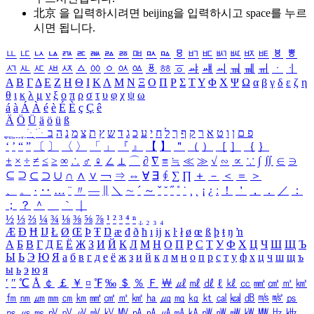
北京 을 입력하시려면
beijing
을 입력하시고 space를 누르
시면 됩니다.
ㅥ
ㅦ
ㅧ
ㅨ
ㅩ
ㅪ
ㅫ
ㅬ
ㅭ
ㅮ
ㅯ
ㅰ
ㅱ
ㅲ
ㅳ
ㅴ
ㅵ
ㅶ
ㅷ
ㅸ
ㅹ
ㅺ
ㅻ
ㅼ
ㅽ
ㅾ
ㅿ
ㆀ
ㆁ
ㆂ
ㆃ
ㆄ
ㆅ
ㆆ
ㆇ
ㆈ
ㆉ
ㆊ
ㆋ
ㆌ
ㆍ
ㆎ
Α
Β
Γ
Δ
Ε
Ζ
Η
Θ
Ι
Κ
Λ
Μ
Ν
Ξ
Ο
Π
Ρ
Σ
Τ
Υ
Φ
Χ
Ψ
Ω
α
β
γ
δ
ε
ζ
η
θ
ι
κ
λ
μ
ν
ξ
ο
π
ρ
σ
τ
υ
φ
χ
ψ
ω
á
à
Á
À
é
è
É
È
ç
Ç
ê
Ä
Ö
Ü
ä
ö
ü
ß
ְ
ֳ
ֲ
ֱ
ָ
ַ
ֵ
ֶ
ִ
ֹ
ּ
ֻ
ׂ
ׁ
ּ
ב
ה
נ
מ
צ
ת
ץ
ש
ד
ג
כ
ע
י
ח
ל
ך
ף
ק
ר
א
ט
ו
ן
ם
פ
‘
’
“
”
〔
〕
〈
〉
「
」
『
』
【
】
＂
（
）
［
］
｛
｝
±
×
÷
≠
≤
≥
∞
∴
♂
♀
∠
⊥
⌒
∂
∇
≡
≒
≪
≫
√
∽
∝
∵
∫
∬
∈
∋
⊆
⊇
⊂
⊃
∪
∩
∧
∨
￢
⇒
⇔
∀
∃
∮
∑
∏
＋
－
＜
＝
＞
、
。
·
‥
…
¨
〃
―
∥
＼
∼
´
～
ˇ
˘
˝
˚
˙
¸
˛
¡
¿
ː
！
＇
，
．
／
：
；
？
＾
＿
｀
｜
½
⅓
⅔
¼
¾
⅛
⅜
⅝
⅞
¹
²
³
⁴
ⁿ
₁
₂
₃
₄
Æ
Ð
Ħ
Ĳ
Ł
Ø
Œ
Þ
Ŧ
Ŋ
æ
đ
ð
ħ
ı
ĳ
ĸ
ŀ
ł
ø
œ
ß
þ
ŧ
ŋ
ŉ
А
Б
В
Г
Д
Е
Ё
Ж
З
И
Й
К
Л
М
Н
О
П
Р
С
Т
У
Ф
Х
Ц
Ч
Ш
Щ
Ъ
Ы
Ь
Э
Ю
Я
а
б
в
г
д
е
ё
ж
з
и
й
к
л
м
н
о
п
р
с
т
у
ф
х
ц
ч
ш
щ
ъ
ы
ь
э
ю
я
′
″
℃
Å
￠
￡
￥
¤
℉
‰
＄
％
Ｆ
￦
㎕
㎖
㎗
ℓ
㎘
㏄
㎣
㎤
㎥
㎦
㎙
㎚
㎛
㎜
㎝
㎞
㎟
㎠
㎡
㎢
㏊
㎍
㎎
㎏
㏏
㎈
㎉
㏈
㎧
㎨
㎰
㎱
㎲
㎳
㎴
㎵
㎶
㎷
㎸
㎹
㎀
㎁
㎂
㎃
㎄
㎺
㎻
㎽
㎾
㎿
㎐
㎑