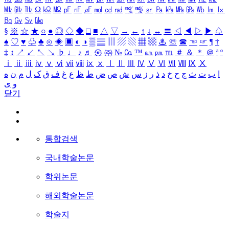
㎒
㎓
㎔
Ω
㏀
㏁
㎊
㎋
㎌
㏖
㏅
㎭
㎮
㎯
㏛
㎩
㎪
㎫
㎬
㏝
㏐
㏓
㏃
㏉
㏜
㏆
§
※
☆
★
○
●
◎
◇
◆
□
■
△
▽
→
←
↑
↓
↔
〓
◁
◀
▷
▶
♤
♠
♡
♥
♧
♣
⊙
◈
▣
◐
◑
▒
▤
▥
▨
▧
▦
▩
♨
☏
☎
☜
☞
¶
†
‡
↕
↗
↙
↖
↘
♭
♩
♪
♬
㉿
㈜
№
㏇
™
㏂
㏘
℡
＃
＆
＊
＠
ª
º
ⅰ
ⅱ
ⅲ
ⅳ
ⅴ
ⅵ
ⅶ
ⅷ
ⅸ
ⅹ
Ⅰ
Ⅱ
Ⅲ
Ⅳ
Ⅴ
Ⅵ
Ⅶ
Ⅷ
Ⅸ
Ⅹ
ا
ب
ت
ث
ج
ح
خ
د
ذ
ر
ز
س
ش
ص
ض
ط
ظ
ع
غ
ف
ق
ک
ل
م
ن
ه
و
ی
닫기
통합검색
국내학술논문
학위논문
해외학술논문
학술지