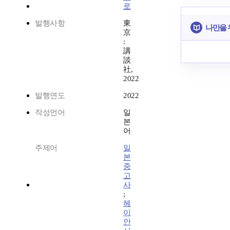
로
발행사항
東
나만을 
京
:
講
談
社,
2022
발행연도
2022
작성언어
일
본
어
주제어
일
본
중
고
사
;
헤
이
안