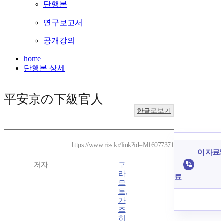
단행본
연구보고서
공개강의
home
단행본 상세
平安京の下級官人
한글로보기
https://www.riss.kr/link?id=M16077371
이 자료와
저자
구
라
료
모
토,
가
즈
히