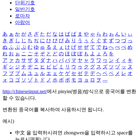
단위기호
일반기호
로마자
아랍어
あ
ぁ
か
が
さ
ざ
た
だ
な
は
ば
ぱ
ま
や
ゃ
ら
わ
ゎ
ん
い
ぃ
き
ぎ
し
じ
ち
ぢ
に
ひ
び
ぴ
み
り
う
ぅ
く
ぐ
す
ず
つ
づ
っ
ぬ
ふ
ぶ
ぷ
む
ゆ
ゅ
る
え
ぇ
け
げ
せ
ぜ
て
で
ね
へ
べ
ぺ
め
れ
お
ぉ
こ
ご
そ
ぞ
と
ど
の
ほ
ぼ
ぽ
も
よ
ょ
ろ
を
ア
ァ
カ
サ
ザ
タ
ダ
ナ
ハ
バ
パ
マ
ヤ
ャ
ラ
ワ
ヮ
ン
イ
ィ
キ
ギ
シ
ジ
チ
ヂ
ニ
ヒ
ビ
ピ
ミ
リ
ウ
ゥ
ク
グ
ス
ズ
ツ
ヅ
ッ
ヌ
フ
ブ
プ
ム
ユ
ュ
ル
エ
ェ
ケ
ゲ
セ
ゼ
テ
デ
ヘ
ベ
ペ
メ
レ
オ
ォ
コ
ゴ
ソ
ゾ
ト
ド
ノ
ホ
ボ
ポ
モ
ヨ
ョ
ロ
ヲ
―
http://chineseinput.net/
에서 pinyin(병음)방식으로 중국어를 변환
할 수 있습니다.
변환된 중국어를 복사하여 사용하시면 됩니다.
예시)
中文 을 입력하시려면
zhongwen
을 입력하시고 space를
누르시면됩니다.