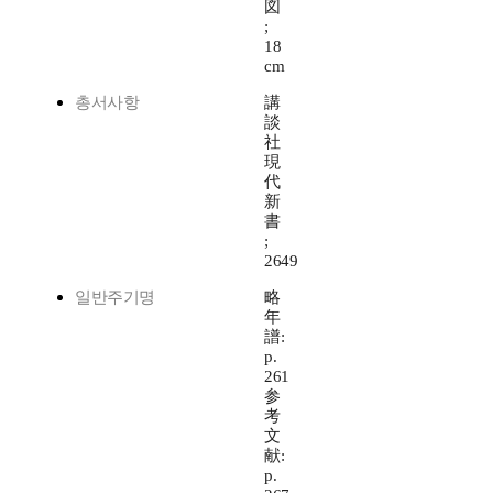
図
;
18
cm
총서사항
講
談
社
現
代
新
書
;
2649
일반주기명
略
年
譜:
p.
261
参
考
文
献:
p.