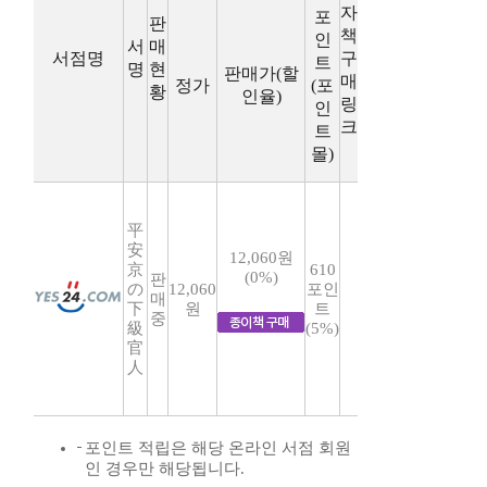
자
포
판
책
인
서
매
서점명
구
트
명
현
판매가(할
매
정가
(포
황
인율)
링
인
크
트
몰)
平
安
12,060원
京
610
(0%)
판
の
12,060
포인
매
下
원
트
중
級
(5%)
官
人
포인트 적립은 해당 온라인 서점 회원
인 경우만 해당됩니다.