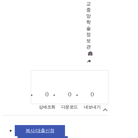
교
중
앙
학
술
정
보
관
0
0
0
상세조회
다운로드
내보내기
복사/대출신청