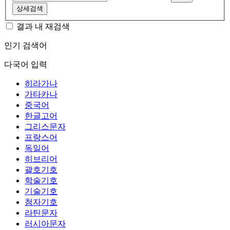
상세검색
결과 내 재검색
인기 검색어
다국어 입력
히라가나
가타카나
중국어
한글고어
그리스문자
프랑스어
독일어
히브리어
괄호기호
학술기호
기술기호
첨자기호
라틴문자
러시아문자