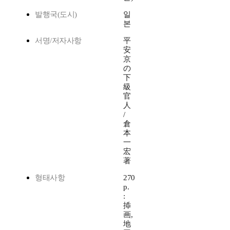
발행국(도시)
일
본
서명/저자사항
平
安
京
の
下
級
官
人
/
倉
本
一
宏
著
형태사항
270
p.
:
揷
画,
地