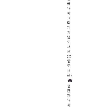
국
대
학
교
퇴
계
기
념
도
서
관
(중
앙
도
서
관)
성
균
관
대
학