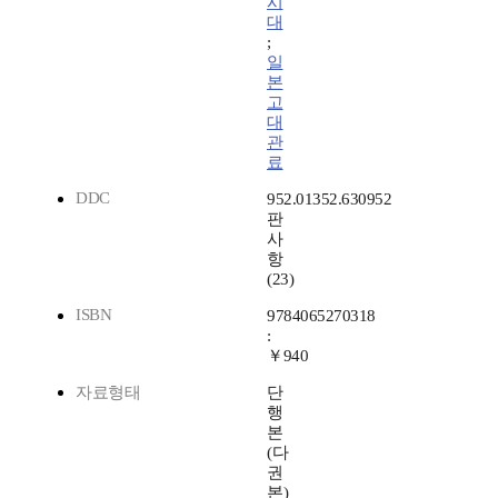
시
대
;
일
본
고
대
관
료
DDC
952.01352.630952
판
사
항
(23)
ISBN
9784065270318
:
￥940
자료형태
단
행
본
(다
권
본)