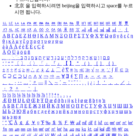
北京 을 입력하시려면
beijing
을 입력하시고 space를 누르
시면 됩니다.
ㅥ
ㅦ
ㅧ
ㅨ
ㅩ
ㅪ
ㅫ
ㅬ
ㅭ
ㅮ
ㅯ
ㅰ
ㅱ
ㅲ
ㅳ
ㅴ
ㅵ
ㅶ
ㅷ
ㅸ
ㅹ
ㅺ
ㅻ
ㅼ
ㅽ
ㅾ
ㅿ
ㆀ
ㆁ
ㆂ
ㆃ
ㆄ
ㆅ
ㆆ
ㆇ
ㆈ
ㆉ
ㆊ
ㆋ
ㆌ
ㆍ
ㆎ
Α
Β
Γ
Δ
Ε
Ζ
Η
Θ
Ι
Κ
Λ
Μ
Ν
Ξ
Ο
Π
Ρ
Σ
Τ
Υ
Φ
Χ
Ψ
Ω
α
β
γ
δ
ε
ζ
η
θ
ι
κ
λ
μ
ν
ξ
ο
π
ρ
σ
τ
υ
φ
χ
ψ
ω
á
à
Á
À
é
è
É
È
ç
Ç
ê
Ä
Ö
Ü
ä
ö
ü
ß
ְ
ֳ
ֲ
ֱ
ָ
ַ
ֵ
ֶ
ִ
ֹ
ּ
ֻ
ׂ
ׁ
ּ
ב
ה
נ
מ
צ
ת
ץ
ש
ד
ג
כ
ע
י
ח
ל
ך
ף
ק
ר
א
ט
ו
ן
ם
פ
‘
’
“
”
〔
〕
〈
〉
「
」
『
』
【
】
＂
（
）
［
］
｛
｝
±
×
÷
≠
≤
≥
∞
∴
♂
♀
∠
⊥
⌒
∂
∇
≡
≒
≪
≫
√
∽
∝
∵
∫
∬
∈
∋
⊆
⊇
⊂
⊃
∪
∩
∧
∨
￢
⇒
⇔
∀
∃
∮
∑
∏
＋
－
＜
＝
＞
、
。
·
‥
…
¨
〃
―
∥
＼
∼
´
～
ˇ
˘
˝
˚
˙
¸
˛
¡
¿
ː
！
＇
，
．
／
：
；
？
＾
＿
｀
｜
½
⅓
⅔
¼
¾
⅛
⅜
⅝
⅞
¹
²
³
⁴
ⁿ
₁
₂
₃
₄
Æ
Ð
Ħ
Ĳ
Ł
Ø
Œ
Þ
Ŧ
Ŋ
æ
đ
ð
ħ
ı
ĳ
ĸ
ŀ
ł
ø
œ
ß
þ
ŧ
ŋ
ŉ
А
Б
В
Г
Д
Е
Ё
Ж
З
И
Й
К
Л
М
Н
О
П
Р
С
Т
У
Ф
Х
Ц
Ч
Ш
Щ
Ъ
Ы
Ь
Э
Ю
Я
а
б
в
г
д
е
ё
ж
з
и
й
к
л
м
н
о
п
р
с
т
у
ф
х
ц
ч
ш
щ
ъ
ы
ь
э
ю
я
′
″
℃
Å
￠
￡
￥
¤
℉
‰
＄
％
Ｆ
￦
㎕
㎖
㎗
ℓ
㎘
㏄
㎣
㎤
㎥
㎦
㎙
㎚
㎛
㎜
㎝
㎞
㎟
㎠
㎡
㎢
㏊
㎍
㎎
㎏
㏏
㎈
㎉
㏈
㎧
㎨
㎰
㎱
㎲
㎳
㎴
㎵
㎶
㎷
㎸
㎹
㎀
㎁
㎂
㎃
㎄
㎺
㎻
㎽
㎾
㎿
㎐
㎑