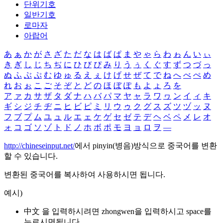
단위기호
일반기호
로마자
아랍어
あ
ぁ
か
が
さ
ざ
た
だ
な
は
ば
ぱ
ま
や
ゃ
ら
わ
ゎ
ん
い
ぃ
き
ぎ
し
じ
ち
ぢ
に
ひ
び
ぴ
み
り
う
ぅ
く
ぐ
す
ず
つ
づ
っ
ぬ
ふ
ぶ
ぷ
む
ゆ
ゅ
る
え
ぇ
け
げ
せ
ぜ
て
で
ね
へ
べ
ぺ
め
れ
お
ぉ
こ
ご
そ
ぞ
と
ど
の
ほ
ぼ
ぽ
も
よ
ょ
ろ
を
ア
ァ
カ
サ
ザ
タ
ダ
ナ
ハ
バ
パ
マ
ヤ
ャ
ラ
ワ
ヮ
ン
イ
ィ
キ
ギ
シ
ジ
チ
ヂ
ニ
ヒ
ビ
ピ
ミ
リ
ウ
ゥ
ク
グ
ス
ズ
ツ
ヅ
ッ
ヌ
フ
ブ
プ
ム
ユ
ュ
ル
エ
ェ
ケ
ゲ
セ
ゼ
テ
デ
ヘ
ベ
ペ
メ
レ
オ
ォ
コ
ゴ
ソ
ゾ
ト
ド
ノ
ホ
ボ
ポ
モ
ヨ
ョ
ロ
ヲ
―
http://chineseinput.net/
에서 pinyin(병음)방식으로 중국어를 변환
할 수 있습니다.
변환된 중국어를 복사하여 사용하시면 됩니다.
예시)
中文 을 입력하시려면
zhongwen
을 입력하시고 space를
누르시면됩니다.