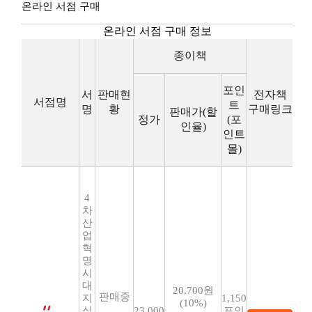
온라인 서점 구매
온라인 서점 구매 정보
종이책
포인
서
판매현
전자책
서점명
트
명
황
구매링크
판매가(할
정가
(포
인율)
인트
몰)
4
차
산
업
혁
명
시
대
20,700원
판매중
지
1,150
(10%)
식
23,000
포인