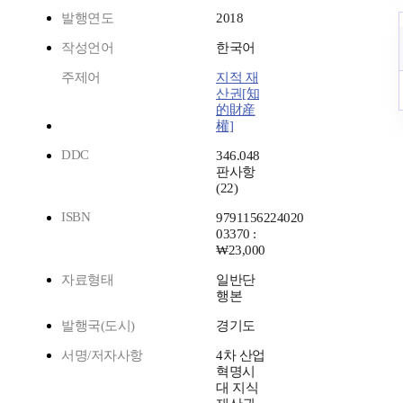
발행연도
2018
작성언어
한국어
주제어
지적 재
산권[知
的財産
權]
DDC
346.048
판사항
(22)
ISBN
9791156224020
03370 :
₩23,000
자료형태
일반단
행본
발행국(도시)
경기도
서명/저자사항
4차 산업
혁명시
대 지식