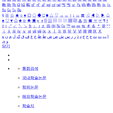
㎒
㎓
㎔
Ω
㏀
㏁
㎊
㎋
㎌
㏖
㏅
㎭
㎮
㎯
㏛
㎩
㎪
㎫
㎬
㏝
㏐
㏓
㏃
㏉
㏜
㏆
§
※
☆
★
○
●
◎
◇
◆
□
■
△
▽
→
←
↑
↓
↔
〓
◁
◀
▷
▶
♤
♠
♡
♥
♧
♣
⊙
◈
▣
◐
◑
▒
▤
▥
▨
▧
▦
▩
♨
☏
☎
☜
☞
¶
†
‡
↕
↗
↙
↖
↘
♭
♩
♪
♬
㉿
㈜
№
㏇
™
㏂
㏘
℡
＃
＆
＊
＠
ª
º
ⅰ
ⅱ
ⅲ
ⅳ
ⅴ
ⅵ
ⅶ
ⅷ
ⅸ
ⅹ
Ⅰ
Ⅱ
Ⅲ
Ⅳ
Ⅴ
Ⅵ
Ⅶ
Ⅷ
Ⅸ
Ⅹ
ا
ب
ت
ث
ج
ح
خ
د
ذ
ر
ز
س
ش
ص
ض
ط
ظ
ع
غ
ف
ق
ک
ل
م
ن
ه
و
ی
닫기
통합검색
국내학술논문
학위논문
해외학술논문
학술지