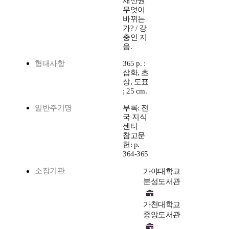
재산권
무엇이
바뀌는
가? / 강
충인 지
음.
형태사항
365 p. :
삽화, 초
상, 도표
; 25 cm.
일반주기명
부록: 전
국 지식
센터
참고문
헌: p.
364-365
소장기관
가야대학교
분성도서관
가천대학교
중앙도서관