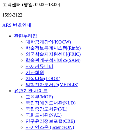
고객센터 (평일: 09:00~18:00)
1599-3122
ARS 번호안내
관련누리집
대학공개강의(KOCW)
학술정보통계시스템(Rinfo)
외국학술지지원센터(FRIC)
학술관계분석서비스(SAM)
사서커뮤니티
기관회원
지식나눔(LOOK)
의학전자도서관(MEDLIS)
유관기관 사이트
교육부(MOE)
국립장애인도서관(NLD)
국립중앙도서관(NL)
국회도서관(NAL)
연구윤리정보포털(CRE)
사이언스온 (ScienceON)