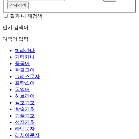
상세검색
결과 내 재검색
인기 검색어
다국어 입력
히라가나
가타카나
중국어
한글고어
그리스문자
프랑스어
독일어
히브리어
괄호기호
학술기호
기술기호
첨자기호
라틴문자
러시아문자