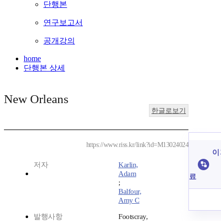
단행본
연구보고서
공개강의
home
단행본 상세
New Orleans
한글로보기
https://www.riss.kr/link?id=M13024024
이
저자
Karlin,
Adam
료
;
Balfour,
Amy C
발행사항
Footscray,