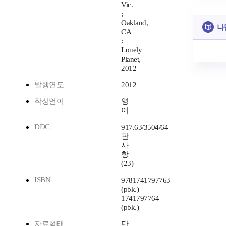
Vic.
;
Oakland,
나
CA
:
Lonely
Planet,
2012
발행연도
2012
작성언어
영
어
DDC
917.63/3504/64
판
사
항
(23)
ISBN
9781741797763
(pbk.)
1741797764
(pbk.)
자료형태
단