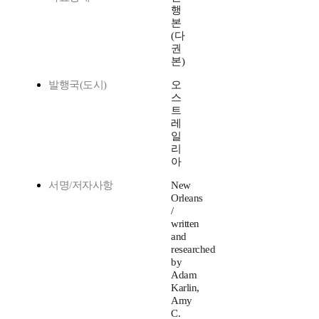
행
본
(다
권
본)
발행국(도시)
오
스
트
레
일
리
아
서명/저자사항
New
Orleans
/
written
and
researched
by
Adam
Karlin,
Amy
C.