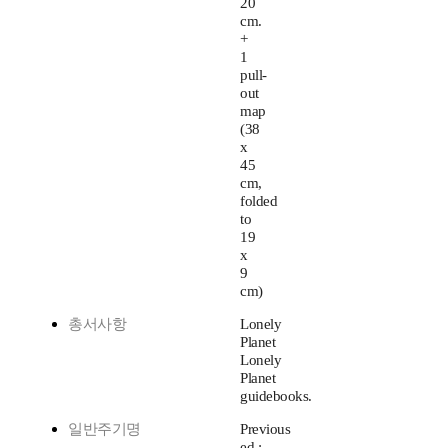
20
cm.
+
1
pull-
out
map
(38
x
45
cm,
folded
to
19
x
9
cm)
총서사항
Lonely
Planet
Lonely
Planet
guidebooks.
일반주기명
Previous
ed.: