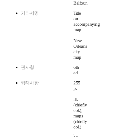
Balfour.
기타서명
Title
on
accompanying
map
:
New
Orleans
city
map
판사항
6th
ed
형태사항
255
p.
:
ill.
(chiefly
col.),
maps
(chiefly
col.)
;