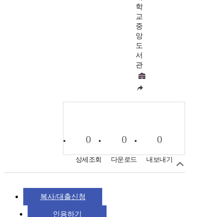
학
교
중
앙
도
서
관
0
0
0
상세조회
다운로드
내보내기
복사/대출신청
인용하기