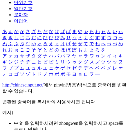
단위기호
일반기호
로마자
아랍어
あ
ぁ
か
が
さ
ざ
た
だ
な
は
ば
ぱ
ま
や
ゃ
ら
わ
ゎ
ん
い
ぃ
き
ぎ
し
じ
ち
ぢ
に
ひ
び
ぴ
み
り
う
ぅ
く
ぐ
す
ず
つ
づ
っ
ぬ
ふ
ぶ
ぷ
む
ゆ
ゅ
る
え
ぇ
け
げ
せ
ぜ
て
で
ね
へ
べ
ぺ
め
れ
お
ぉ
こ
ご
そ
ぞ
と
ど
の
ほ
ぼ
ぽ
も
よ
ょ
ろ
を
ア
ァ
カ
サ
ザ
タ
ダ
ナ
ハ
バ
パ
マ
ヤ
ャ
ラ
ワ
ヮ
ン
イ
ィ
キ
ギ
シ
ジ
チ
ヂ
ニ
ヒ
ビ
ピ
ミ
リ
ウ
ゥ
ク
グ
ス
ズ
ツ
ヅ
ッ
ヌ
フ
ブ
プ
ム
ユ
ュ
ル
エ
ェ
ケ
ゲ
セ
ゼ
テ
デ
ヘ
ベ
ペ
メ
レ
オ
ォ
コ
ゴ
ソ
ゾ
ト
ド
ノ
ホ
ボ
ポ
モ
ヨ
ョ
ロ
ヲ
―
http://chineseinput.net/
에서 pinyin(병음)방식으로 중국어를 변환
할 수 있습니다.
변환된 중국어를 복사하여 사용하시면 됩니다.
예시)
中文 을 입력하시려면
zhongwen
을 입력하시고 space를
누르시면됩니다.