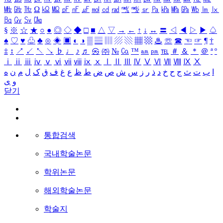
㎒
㎓
㎔
Ω
㏀
㏁
㎊
㎋
㎌
㏖
㏅
㎭
㎮
㎯
㏛
㎩
㎪
㎫
㎬
㏝
㏐
㏓
㏃
㏉
㏜
㏆
§
※
☆
★
○
●
◎
◇
◆
□
■
△
▽
→
←
↑
↓
↔
〓
◁
◀
▷
▶
♤
♠
♡
♥
♧
♣
⊙
◈
▣
◐
◑
▒
▤
▥
▨
▧
▦
▩
♨
☏
☎
☜
☞
¶
†
‡
↕
↗
↙
↖
↘
♭
♩
♪
♬
㉿
㈜
№
㏇
™
㏂
㏘
℡
＃
＆
＊
＠
ª
º
ⅰ
ⅱ
ⅲ
ⅳ
ⅴ
ⅵ
ⅶ
ⅷ
ⅸ
ⅹ
Ⅰ
Ⅱ
Ⅲ
Ⅳ
Ⅴ
Ⅵ
Ⅶ
Ⅷ
Ⅸ
Ⅹ
ا
ب
ت
ث
ج
ح
خ
د
ذ
ر
ز
س
ش
ص
ض
ط
ظ
ع
غ
ف
ق
ک
ل
م
ن
ه
و
ی
닫기
통합검색
국내학술논문
학위논문
해외학술논문
학술지