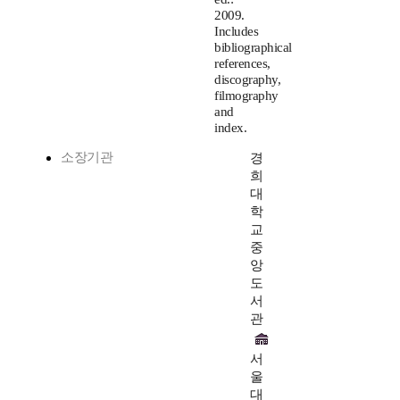
2009.
Includes
bibliographical
references,
discography,
filmography
and
index.
소장기관
경
희
대
학
교
중
앙
도
서
관
서
울
대