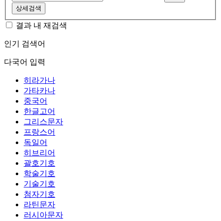
상세검색
결과 내 재검색
인기 검색어
다국어 입력
히라가나
가타카나
중국어
한글고어
그리스문자
프랑스어
독일어
히브리어
괄호기호
학술기호
기술기호
첨자기호
라틴문자
러시아문자