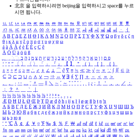
北京 을 입력하시려면
beijing
을 입력하시고 space를 누르
시면 됩니다.
ㅥ
ㅦ
ㅧ
ㅨ
ㅩ
ㅪ
ㅫ
ㅬ
ㅭ
ㅮ
ㅯ
ㅰ
ㅱ
ㅲ
ㅳ
ㅴ
ㅵ
ㅶ
ㅷ
ㅸ
ㅹ
ㅺ
ㅻ
ㅼ
ㅽ
ㅾ
ㅿ
ㆀ
ㆁ
ㆂ
ㆃ
ㆄ
ㆅ
ㆆ
ㆇ
ㆈ
ㆉ
ㆊ
ㆋ
ㆌ
ㆍ
ㆎ
Α
Β
Γ
Δ
Ε
Ζ
Η
Θ
Ι
Κ
Λ
Μ
Ν
Ξ
Ο
Π
Ρ
Σ
Τ
Υ
Φ
Χ
Ψ
Ω
α
β
γ
δ
ε
ζ
η
θ
ι
κ
λ
μ
ν
ξ
ο
π
ρ
σ
τ
υ
φ
χ
ψ
ω
á
à
Á
À
é
è
É
È
ç
Ç
ê
Ä
Ö
Ü
ä
ö
ü
ß
ְ
ֳ
ֲ
ֱ
ָ
ַ
ֵ
ֶ
ִ
ֹ
ּ
ֻ
ׂ
ׁ
ּ
ב
ה
נ
מ
צ
ת
ץ
ש
ד
ג
כ
ע
י
ח
ל
ך
ף
ק
ר
א
ט
ו
ן
ם
פ
‘
’
“
”
〔
〕
〈
〉
「
」
『
』
【
】
＂
（
）
［
］
｛
｝
±
×
÷
≠
≤
≥
∞
∴
♂
♀
∠
⊥
⌒
∂
∇
≡
≒
≪
≫
√
∽
∝
∵
∫
∬
∈
∋
⊆
⊇
⊂
⊃
∪
∩
∧
∨
￢
⇒
⇔
∀
∃
∮
∑
∏
＋
－
＜
＝
＞
、
。
·
‥
…
¨
〃
―
∥
＼
∼
´
～
ˇ
˘
˝
˚
˙
¸
˛
¡
¿
ː
！
＇
，
．
／
：
；
？
＾
＿
｀
｜
½
⅓
⅔
¼
¾
⅛
⅜
⅝
⅞
¹
²
³
⁴
ⁿ
₁
₂
₃
₄
Æ
Ð
Ħ
Ĳ
Ł
Ø
Œ
Þ
Ŧ
Ŋ
æ
đ
ð
ħ
ı
ĳ
ĸ
ŀ
ł
ø
œ
ß
þ
ŧ
ŋ
ŉ
А
Б
В
Г
Д
Е
Ё
Ж
З
И
Й
К
Л
М
Н
О
П
Р
С
Т
У
Ф
Х
Ц
Ч
Ш
Щ
Ъ
Ы
Ь
Э
Ю
Я
а
б
в
г
д
е
ё
ж
з
и
й
к
л
м
н
о
п
р
с
т
у
ф
х
ц
ч
ш
щ
ъ
ы
ь
э
ю
я
′
″
℃
Å
￠
￡
￥
¤
℉
‰
＄
％
Ｆ
￦
㎕
㎖
㎗
ℓ
㎘
㏄
㎣
㎤
㎥
㎦
㎙
㎚
㎛
㎜
㎝
㎞
㎟
㎠
㎡
㎢
㏊
㎍
㎎
㎏
㏏
㎈
㎉
㏈
㎧
㎨
㎰
㎱
㎲
㎳
㎴
㎵
㎶
㎷
㎸
㎹
㎀
㎁
㎂
㎃
㎄
㎺
㎻
㎽
㎾
㎿
㎐
㎑