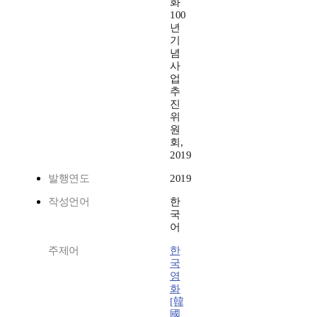
화
100
년
기
념
사
업
추
진
위
원
회,
2019
발행연도
2019
작성언어
한
국
어
주제어
한
국
영
화
[韓
國