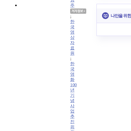
영
주
나만을 위한
;
한
국
영
상
자
료
원
;
한
국
영
화
100
년
기
념
사
업
추
진
위