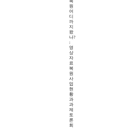
복
원
어
디
까
지
왔
나?
:
영
상
자
료
복
원
사
업
현
황
과
과
제
토
론
회