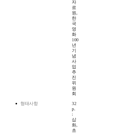
자
료
원,
한
국
영
화
100
년
기
념
사
업
추
진
위
원
회
형태사항
32
p.
:
삽
화,
초