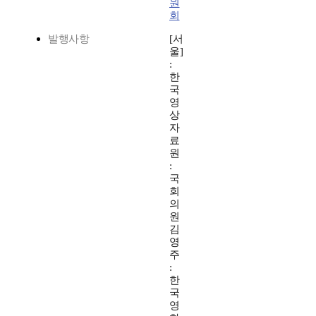
원
회
발행사항
[서
울]
:
한
국
영
상
자
료
원
:
국
회
의
원
김
영
주
:
한
국
영