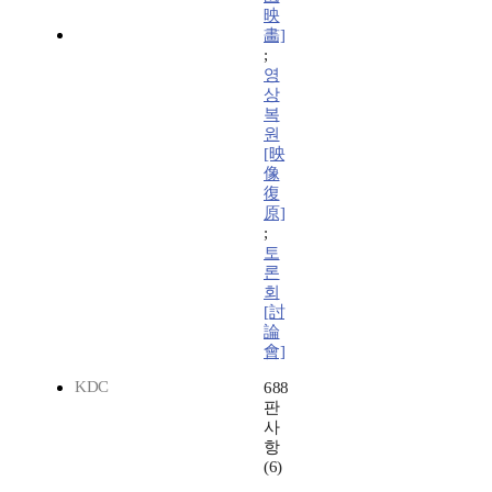
映
畵]
;
영
상
복
원
[映
像
復
原]
;
토
론
회
[討
論
會]
KDC
688
판
사
항
(6)