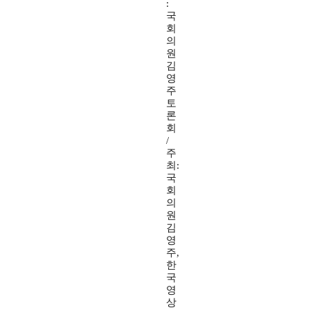
:
국
회
의
원
김
영
주
토
론
회
/
주
최:
국
회
의
원
김
영
주,
한
국
영
상