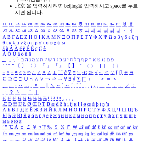
北京 을 입력하시려면
beijing
을 입력하시고 space를 누르
시면 됩니다.
ㅥ
ㅦ
ㅧ
ㅨ
ㅩ
ㅪ
ㅫ
ㅬ
ㅭ
ㅮ
ㅯ
ㅰ
ㅱ
ㅲ
ㅳ
ㅴ
ㅵ
ㅶ
ㅷ
ㅸ
ㅹ
ㅺ
ㅻ
ㅼ
ㅽ
ㅾ
ㅿ
ㆀ
ㆁ
ㆂ
ㆃ
ㆄ
ㆅ
ㆆ
ㆇ
ㆈ
ㆉ
ㆊ
ㆋ
ㆌ
ㆍ
ㆎ
Α
Β
Γ
Δ
Ε
Ζ
Η
Θ
Ι
Κ
Λ
Μ
Ν
Ξ
Ο
Π
Ρ
Σ
Τ
Υ
Φ
Χ
Ψ
Ω
α
β
γ
δ
ε
ζ
η
θ
ι
κ
λ
μ
ν
ξ
ο
π
ρ
σ
τ
υ
φ
χ
ψ
ω
á
à
Á
À
é
è
É
È
ç
Ç
ê
Ä
Ö
Ü
ä
ö
ü
ß
ְ
ֳ
ֲ
ֱ
ָ
ַ
ֵ
ֶ
ִ
ֹ
ּ
ֻ
ׂ
ׁ
ּ
ב
ה
נ
מ
צ
ת
ץ
ש
ד
ג
כ
ע
י
ח
ל
ך
ף
ק
ר
א
ט
ו
ן
ם
פ
‘
’
“
”
〔
〕
〈
〉
「
」
『
』
【
】
＂
（
）
［
］
｛
｝
±
×
÷
≠
≤
≥
∞
∴
♂
♀
∠
⊥
⌒
∂
∇
≡
≒
≪
≫
√
∽
∝
∵
∫
∬
∈
∋
⊆
⊇
⊂
⊃
∪
∩
∧
∨
￢
⇒
⇔
∀
∃
∮
∑
∏
＋
－
＜
＝
＞
、
。
·
‥
…
¨
〃
―
∥
＼
∼
´
～
ˇ
˘
˝
˚
˙
¸
˛
¡
¿
ː
！
＇
，
．
／
：
；
？
＾
＿
｀
｜
½
⅓
⅔
¼
¾
⅛
⅜
⅝
⅞
¹
²
³
⁴
ⁿ
₁
₂
₃
₄
Æ
Ð
Ħ
Ĳ
Ł
Ø
Œ
Þ
Ŧ
Ŋ
æ
đ
ð
ħ
ı
ĳ
ĸ
ŀ
ł
ø
œ
ß
þ
ŧ
ŋ
ŉ
А
Б
В
Г
Д
Е
Ё
Ж
З
И
Й
К
Л
М
Н
О
П
Р
С
Т
У
Ф
Х
Ц
Ч
Ш
Щ
Ъ
Ы
Ь
Э
Ю
Я
а
б
в
г
д
е
ё
ж
з
и
й
к
л
м
н
о
п
р
с
т
у
ф
х
ц
ч
ш
щ
ъ
ы
ь
э
ю
я
′
″
℃
Å
￠
￡
￥
¤
℉
‰
＄
％
Ｆ
￦
㎕
㎖
㎗
ℓ
㎘
㏄
㎣
㎤
㎥
㎦
㎙
㎚
㎛
㎜
㎝
㎞
㎟
㎠
㎡
㎢
㏊
㎍
㎎
㎏
㏏
㎈
㎉
㏈
㎧
㎨
㎰
㎱
㎲
㎳
㎴
㎵
㎶
㎷
㎸
㎹
㎀
㎁
㎂
㎃
㎄
㎺
㎻
㎽
㎾
㎿
㎐
㎑