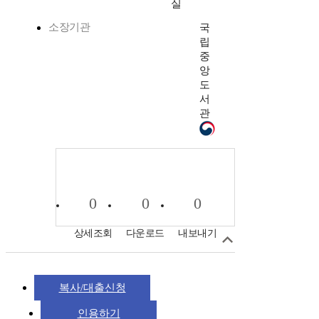
실
소장기관
국
립
중
앙
도
서
관
0
0
0
상세조회
다운로드
내보내기
복사/대출신청
인용하기