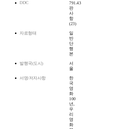
DDC
791.43
판
사
항
(23)
자료형태
일
반
단
행
본
발행국(도시)
서
울
서명/저자사항
한
국
영
화
100
년,
우
리
영
화