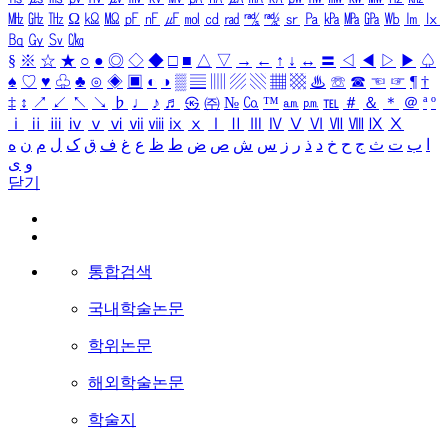
㎒
㎓
㎔
Ω
㏀
㏁
㎊
㎋
㎌
㏖
㏅
㎭
㎮
㎯
㏛
㎩
㎪
㎫
㎬
㏝
㏐
㏓
㏃
㏉
㏜
㏆
§
※
☆
★
○
●
◎
◇
◆
□
■
△
▽
→
←
↑
↓
↔
〓
◁
◀
▷
▶
♤
♠
♡
♥
♧
♣
⊙
◈
▣
◐
◑
▒
▤
▥
▨
▧
▦
▩
♨
☏
☎
☜
☞
¶
†
‡
↕
↗
↙
↖
↘
♭
♩
♪
♬
㉿
㈜
№
㏇
™
㏂
㏘
℡
＃
＆
＊
＠
ª
º
ⅰ
ⅱ
ⅲ
ⅳ
ⅴ
ⅵ
ⅶ
ⅷ
ⅸ
ⅹ
Ⅰ
Ⅱ
Ⅲ
Ⅳ
Ⅴ
Ⅵ
Ⅶ
Ⅷ
Ⅸ
Ⅹ
ا
ب
ت
ث
ج
ح
خ
د
ذ
ر
ز
س
ش
ص
ض
ط
ظ
ع
غ
ف
ق
ک
ل
م
ن
ه
و
ی
닫기
통합검색
국내학술논문
학위논문
해외학술논문
학술지