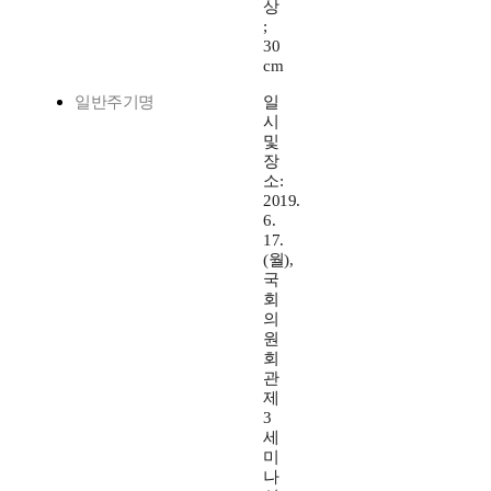
상
;
30
cm
일반주기명
일
시
및
장
소:
2019.
6.
17.
(월),
국
회
의
원
회
관
제
3
세
미
나