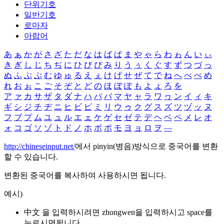
단위기호
일반기호
로마자
아랍어
あ
ぁ
か
が
さ
ざ
た
だ
な
は
ば
ぱ
ま
や
ゃ
ら
わ
ゎ
ん
い
ぃ
き
ぎ
し
じ
ち
ぢ
に
ひ
び
ぴ
み
り
う
ぅ
く
ぐ
す
ず
つ
づ
っ
ぬ
ふ
ぶ
ぷ
む
ゆ
ゅ
る
え
ぇ
け
げ
せ
ぜ
て
で
ね
へ
べ
ぺ
め
れ
お
ぉ
こ
ご
そ
ぞ
と
ど
の
ほ
ぼ
ぽ
も
よ
ょ
ろ
を
ア
ァ
カ
サ
ザ
タ
ダ
ナ
ハ
バ
パ
マ
ヤ
ャ
ラ
ワ
ヮ
ン
イ
ィ
キ
ギ
シ
ジ
チ
ヂ
ニ
ヒ
ビ
ピ
ミ
リ
ウ
ゥ
ク
グ
ス
ズ
ツ
ヅ
ッ
ヌ
フ
ブ
プ
ム
ユ
ュ
ル
エ
ェ
ケ
ゲ
セ
ゼ
テ
デ
ヘ
ベ
ペ
メ
レ
オ
ォ
コ
ゴ
ソ
ゾ
ト
ド
ノ
ホ
ボ
ポ
モ
ヨ
ョ
ロ
ヲ
―
http://chineseinput.net/
에서 pinyin(병음)방식으로 중국어를 변환
할 수 있습니다.
변환된 중국어를 복사하여 사용하시면 됩니다.
예시)
中文 을 입력하시려면
zhongwen
을 입력하시고 space를
누르시면됩니다.