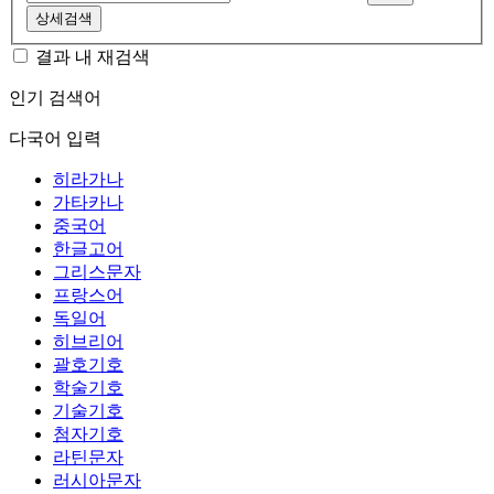
상세검색
결과 내 재검색
인기 검색어
다국어 입력
히라가나
가타카나
중국어
한글고어
그리스문자
프랑스어
독일어
히브리어
괄호기호
학술기호
기술기호
첨자기호
라틴문자
러시아문자