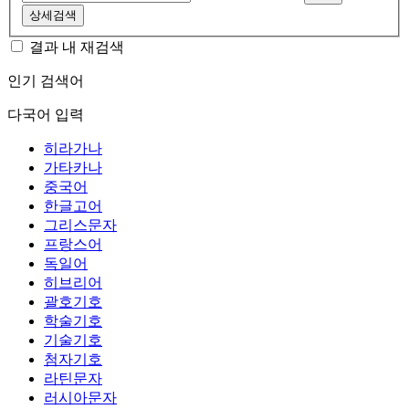
상세검색
결과 내 재검색
인기 검색어
다국어 입력
히라가나
가타카나
중국어
한글고어
그리스문자
프랑스어
독일어
히브리어
괄호기호
학술기호
기술기호
첨자기호
라틴문자
러시아문자