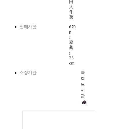
田
大
作
著
형태사항
670
p.
:
寫
眞
;
23
cm
소장기관
국
회
도
서
관