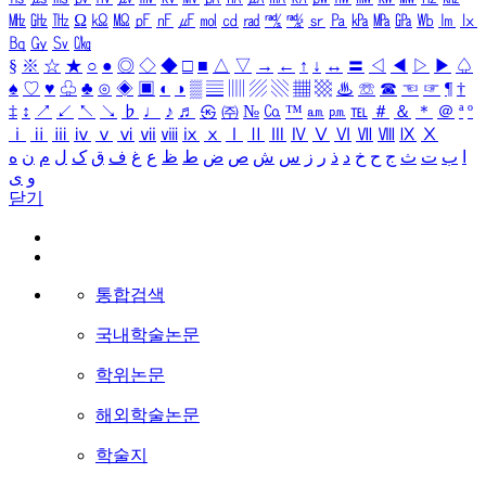
㎒
㎓
㎔
Ω
㏀
㏁
㎊
㎋
㎌
㏖
㏅
㎭
㎮
㎯
㏛
㎩
㎪
㎫
㎬
㏝
㏐
㏓
㏃
㏉
㏜
㏆
§
※
☆
★
○
●
◎
◇
◆
□
■
△
▽
→
←
↑
↓
↔
〓
◁
◀
▷
▶
♤
♠
♡
♥
♧
♣
⊙
◈
▣
◐
◑
▒
▤
▥
▨
▧
▦
▩
♨
☏
☎
☜
☞
¶
†
‡
↕
↗
↙
↖
↘
♭
♩
♪
♬
㉿
㈜
№
㏇
™
㏂
㏘
℡
＃
＆
＊
＠
ª
º
ⅰ
ⅱ
ⅲ
ⅳ
ⅴ
ⅵ
ⅶ
ⅷ
ⅸ
ⅹ
Ⅰ
Ⅱ
Ⅲ
Ⅳ
Ⅴ
Ⅵ
Ⅶ
Ⅷ
Ⅸ
Ⅹ
ا
ب
ت
ث
ج
ح
خ
د
ذ
ر
ز
س
ش
ص
ض
ط
ظ
ع
غ
ف
ق
ک
ل
م
ن
ه
و
ی
닫기
통합검색
국내학술논문
학위논문
해외학술논문
학술지