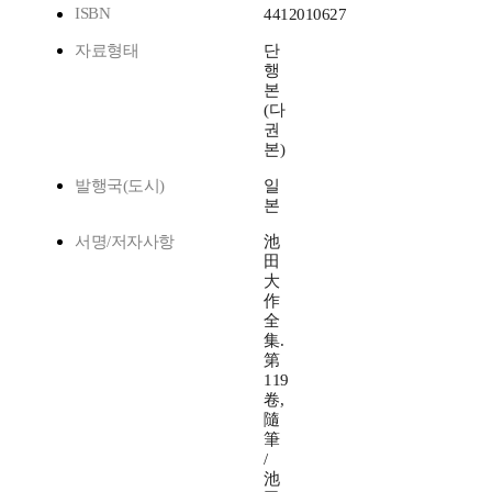
ISBN
4412010627
자료형태
단
행
본
(다
권
본)
발행국(도시)
일
본
서명/저자사항
池
田
大
作
全
集.
第
119
卷,
隨
筆
/
池