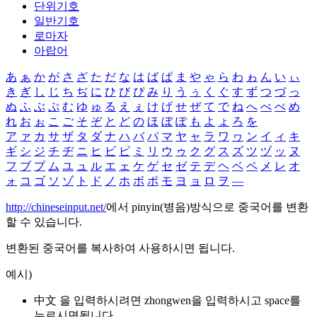
단위기호
일반기호
로마자
아랍어
あ
ぁ
か
が
さ
ざ
た
だ
な
は
ば
ぱ
ま
や
ゃ
ら
わ
ゎ
ん
い
ぃ
き
ぎ
し
じ
ち
ぢ
に
ひ
び
ぴ
み
り
う
ぅ
く
ぐ
す
ず
つ
づ
っ
ぬ
ふ
ぶ
ぷ
む
ゆ
ゅ
る
え
ぇ
け
げ
せ
ぜ
て
で
ね
へ
べ
ぺ
め
れ
お
ぉ
こ
ご
そ
ぞ
と
ど
の
ほ
ぼ
ぽ
も
よ
ょ
ろ
を
ア
ァ
カ
サ
ザ
タ
ダ
ナ
ハ
バ
パ
マ
ヤ
ャ
ラ
ワ
ヮ
ン
イ
ィ
キ
ギ
シ
ジ
チ
ヂ
ニ
ヒ
ビ
ピ
ミ
リ
ウ
ゥ
ク
グ
ス
ズ
ツ
ヅ
ッ
ヌ
フ
ブ
プ
ム
ユ
ュ
ル
エ
ェ
ケ
ゲ
セ
ゼ
テ
デ
ヘ
ベ
ペ
メ
レ
オ
ォ
コ
ゴ
ソ
ゾ
ト
ド
ノ
ホ
ボ
ポ
モ
ヨ
ョ
ロ
ヲ
―
http://chineseinput.net/
에서 pinyin(병음)방식으로 중국어를 변환
할 수 있습니다.
변환된 중국어를 복사하여 사용하시면 됩니다.
예시)
中文 을 입력하시려면
zhongwen
을 입력하시고 space를
누르시면됩니다.