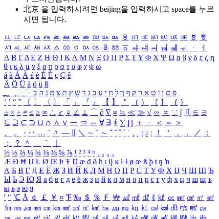
北京 을 입력하시려면
beijing
을 입력하시고 space를 누르
시면 됩니다.
ㅥ
ㅦ
ㅧ
ㅨ
ㅩ
ㅪ
ㅫ
ㅬ
ㅭ
ㅮ
ㅯ
ㅰ
ㅱ
ㅲ
ㅳ
ㅴ
ㅵ
ㅶ
ㅷ
ㅸ
ㅹ
ㅺ
ㅻ
ㅼ
ㅽ
ㅾ
ㅿ
ㆀ
ㆁ
ㆂ
ㆃ
ㆄ
ㆅ
ㆆ
ㆇ
ㆈ
ㆉ
ㆊ
ㆋ
ㆌ
ㆍ
ㆎ
Α
Β
Γ
Δ
Ε
Ζ
Η
Θ
Ι
Κ
Λ
Μ
Ν
Ξ
Ο
Π
Ρ
Σ
Τ
Υ
Φ
Χ
Ψ
Ω
α
β
γ
δ
ε
ζ
η
θ
ι
κ
λ
μ
ν
ξ
ο
π
ρ
σ
τ
υ
φ
χ
ψ
ω
á
à
Á
À
é
è
É
È
ç
Ç
ê
Ä
Ö
Ü
ä
ö
ü
ß
ְ
ֳ
ֲ
ֱ
ָ
ַ
ֵ
ֶ
ִ
ֹ
ּ
ֻ
ׂ
ׁ
ּ
ב
ה
נ
מ
צ
ת
ץ
ש
ד
ג
כ
ע
י
ח
ל
ך
ף
ק
ר
א
ט
ו
ן
ם
פ
‘
’
“
”
〔
〕
〈
〉
「
」
『
』
【
】
＂
（
）
［
］
｛
｝
±
×
÷
≠
≤
≥
∞
∴
♂
♀
∠
⊥
⌒
∂
∇
≡
≒
≪
≫
√
∽
∝
∵
∫
∬
∈
∋
⊆
⊇
⊂
⊃
∪
∩
∧
∨
￢
⇒
⇔
∀
∃
∮
∑
∏
＋
－
＜
＝
＞
、
。
·
‥
…
¨
〃
―
∥
＼
∼
´
～
ˇ
˘
˝
˚
˙
¸
˛
¡
¿
ː
！
＇
，
．
／
：
；
？
＾
＿
｀
｜
½
⅓
⅔
¼
¾
⅛
⅜
⅝
⅞
¹
²
³
⁴
ⁿ
₁
₂
₃
₄
Æ
Ð
Ħ
Ĳ
Ł
Ø
Œ
Þ
Ŧ
Ŋ
æ
đ
ð
ħ
ı
ĳ
ĸ
ŀ
ł
ø
œ
ß
þ
ŧ
ŋ
ŉ
А
Б
В
Г
Д
Е
Ё
Ж
З
И
Й
К
Л
М
Н
О
П
Р
С
Т
У
Ф
Х
Ц
Ч
Ш
Щ
Ъ
Ы
Ь
Э
Ю
Я
а
б
в
г
д
е
ё
ж
з
и
й
к
л
м
н
о
п
р
с
т
у
ф
х
ц
ч
ш
щ
ъ
ы
ь
э
ю
я
′
″
℃
Å
￠
￡
￥
¤
℉
‰
＄
％
Ｆ
￦
㎕
㎖
㎗
ℓ
㎘
㏄
㎣
㎤
㎥
㎦
㎙
㎚
㎛
㎜
㎝
㎞
㎟
㎠
㎡
㎢
㏊
㎍
㎎
㎏
㏏
㎈
㎉
㏈
㎧
㎨
㎰
㎱
㎲
㎳
㎴
㎵
㎶
㎷
㎸
㎹
㎀
㎁
㎂
㎃
㎄
㎺
㎻
㎽
㎾
㎿
㎐
㎑