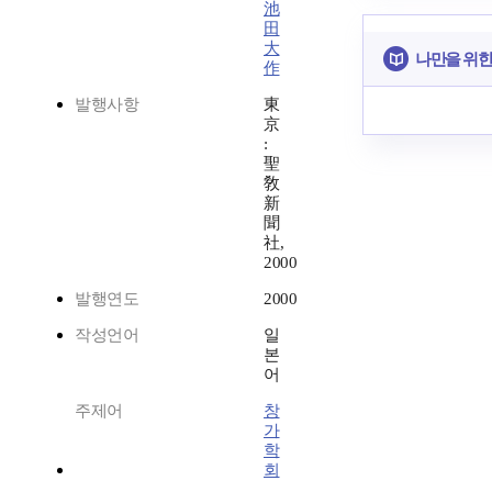
池
田
大
나만을 위한
作
발행사항
東
京
:
聖
敎
新
聞
社,
2000
발행연도
2000
작성언어
일
본
어
주제어
창
가
학
회