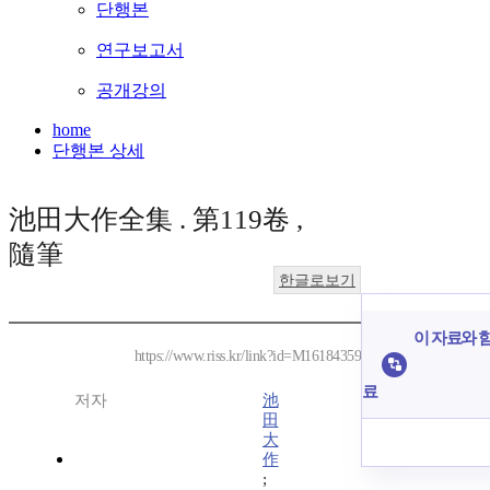
단행본
연구보고서
공개강의
home
단행본 상세
池田大作全集 . 第119卷 ,
隨筆
한글로보기
이 자료와 함
https://www.riss.kr/link?id=M16184359
료
저자
池
田
大
作
;