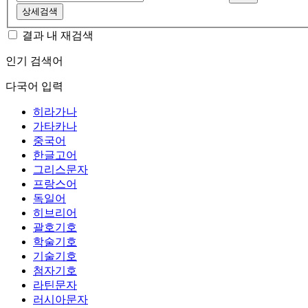
상세검색
결과 내 재검색
인기 검색어
다국어 입력
히라가나
가타카나
중국어
한글고어
그리스문자
프랑스어
독일어
히브리어
괄호기호
학술기호
기술기호
첨자기호
라틴문자
러시아문자