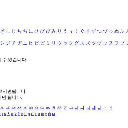
ぎ
し
じ
ち
ぢ
に
ひ
び
ぴ
み
り
う
ぅ
く
ぐ
す
ず
つ
づ
っ
ぬ
ふ
シ
ジ
チ
ヂ
ニ
ヒ
ビ
ピ
ミ
リ
ウ
ゥ
ク
グ
ス
ズ
ツ
ヅ
ッ
ヌ
フ
ブ
할 수 있습니다.
누르시면됩니다.
시면 됩니다.
ㅻ
ㅼ
ㅽ
ㅾ
ㅿ
ㆀ
ㆁ
ㆂ
ㆃ
ㆄ
ㆅ
ㆆ
ㆇ
ㆈ
ㆉ
ㆊ
ㆋ
ㆌ
ㆍ
ㆎ
θ
ι
κ
λ
μ
ν
ξ
ο
π
ρ
σ
τ
υ
φ
χ
ψ
ω