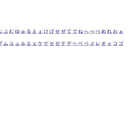
ぶ
ぷ
む
ゆ
ゅ
る
え
ぇ
け
げ
せ
ぜ
て
で
ね
へ
べ
ぺ
め
れ
お
ぉ
プ
ム
ユ
ュ
ル
エ
ェ
ケ
ゲ
セ
ゼ
テ
デ
ヘ
ベ
ペ
メ
レ
オ
ォ
コ
ゴ