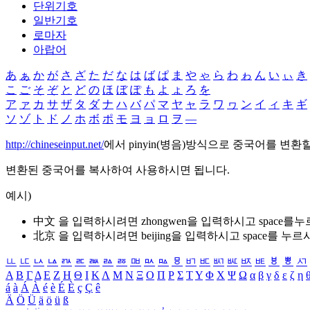
단위기호
일반기호
로마자
아랍어
あ
ぁ
か
が
さ
ざ
た
だ
な
は
ば
ぱ
ま
や
ゃ
ら
わ
ゎ
ん
い
ぃ
き
こ
ご
そ
ぞ
と
ど
の
ほ
ぼ
ぽ
も
よ
ょ
ろ
を
ア
ァ
カ
サ
ザ
タ
ダ
ナ
ハ
バ
パ
マ
ヤ
ャ
ラ
ワ
ヮ
ン
イ
ィ
キ
ギ
ソ
ゾ
ト
ド
ノ
ホ
ボ
ポ
モ
ヨ
ョ
ロ
ヲ
―
http://chineseinput.net/
에서 pinyin(병음)방식으로 중국어를 변환
변환된 중국어를 복사하여 사용하시면 됩니다.
예시)
中文 을 입력하시려면
zhongwen
을 입력하시고 space를
北京 을 입력하시려면
beijing
을 입력하시고 space를 누르
ㅥ
ㅦ
ㅧ
ㅨ
ㅩ
ㅪ
ㅫ
ㅬ
ㅭ
ㅮ
ㅯ
ㅰ
ㅱ
ㅲ
ㅳ
ㅴ
ㅵ
ㅶ
ㅷ
ㅸ
ㅹ
ㅺ
Α
Β
Γ
Δ
Ε
Ζ
Η
Θ
Ι
Κ
Λ
Μ
Ν
Ξ
Ο
Π
Ρ
Σ
Τ
Υ
Φ
Χ
Ψ
Ω
α
β
γ
δ
ε
ζ
η
á
à
Á
À
é
è
É
È
ç
Ç
ê
Ä
Ö
Ü
ä
ö
ü
ß