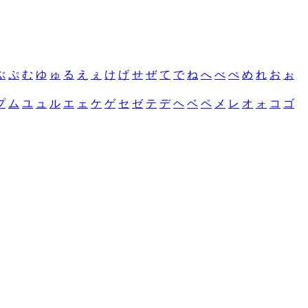
ぶ
ぷ
む
ゆ
ゅ
る
え
ぇ
け
げ
せ
ぜ
て
で
ね
へ
べ
ぺ
め
れ
お
ぉ
プ
ム
ユ
ュ
ル
エ
ェ
ケ
ゲ
セ
ゼ
テ
デ
ヘ
ベ
ペ
メ
レ
オ
ォ
コ
ゴ