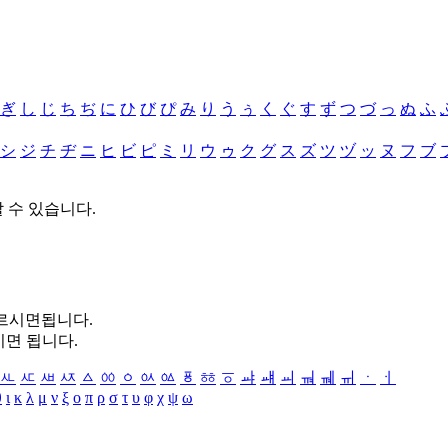
ぎ
し
じ
ち
ぢ
に
ひ
び
ぴ
み
り
う
ぅ
く
ぐ
す
ず
つ
づ
っ
ぬ
ふ
シ
ジ
チ
ヂ
ニ
ヒ
ビ
ピ
ミ
リ
ウ
ゥ
ク
グ
ス
ズ
ツ
ヅ
ッ
ヌ
フ
ブ
할 수 있습니다.
누르시면됩니다.
시면 됩니다.
ㅻ
ㅼ
ㅽ
ㅾ
ㅿ
ㆀ
ㆁ
ㆂ
ㆃ
ㆄ
ㆅ
ㆆ
ㆇ
ㆈ
ㆉ
ㆊ
ㆋ
ㆌ
ㆍ
ㆎ
θ
ι
κ
λ
μ
ν
ξ
ο
π
ρ
σ
τ
υ
φ
χ
ψ
ω