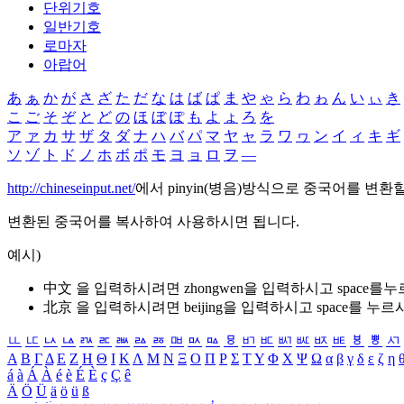
단위기호
일반기호
로마자
아랍어
あ
ぁ
か
が
さ
ざ
た
だ
な
は
ば
ぱ
ま
や
ゃ
ら
わ
ゎ
ん
い
ぃ
き
こ
ご
そ
ぞ
と
ど
の
ほ
ぼ
ぽ
も
よ
ょ
ろ
を
ア
ァ
カ
サ
ザ
タ
ダ
ナ
ハ
バ
パ
マ
ヤ
ャ
ラ
ワ
ヮ
ン
イ
ィ
キ
ギ
ソ
ゾ
ト
ド
ノ
ホ
ボ
ポ
モ
ヨ
ョ
ロ
ヲ
―
http://chineseinput.net/
에서 pinyin(병음)방식으로 중국어를 변환
변환된 중국어를 복사하여 사용하시면 됩니다.
예시)
中文 을 입력하시려면
zhongwen
을 입력하시고 space를
北京 을 입력하시려면
beijing
을 입력하시고 space를 누르
ㅥ
ㅦ
ㅧ
ㅨ
ㅩ
ㅪ
ㅫ
ㅬ
ㅭ
ㅮ
ㅯ
ㅰ
ㅱ
ㅲ
ㅳ
ㅴ
ㅵ
ㅶ
ㅷ
ㅸ
ㅹ
ㅺ
Α
Β
Γ
Δ
Ε
Ζ
Η
Θ
Ι
Κ
Λ
Μ
Ν
Ξ
Ο
Π
Ρ
Σ
Τ
Υ
Φ
Χ
Ψ
Ω
α
β
γ
δ
ε
ζ
η
á
à
Á
À
é
è
É
È
ç
Ç
ê
Ä
Ö
Ü
ä
ö
ü
ß