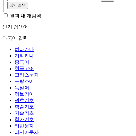
상세검색
결과 내 재검색
인기 검색어
다국어 입력
히라가나
가타카나
중국어
한글고어
그리스문자
프랑스어
독일어
히브리어
괄호기호
학술기호
기술기호
첨자기호
라틴문자
러시아문자