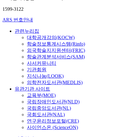
1599-3122
ARS 번호안내
관련누리집
대학공개강의(KOCW)
학술정보통계시스템(Rinfo)
외국학술지지원센터(FRIC)
학술관계분석서비스(SAM)
사서커뮤니티
기관회원
지식나눔(LOOK)
의학전자도서관(MEDLIS)
유관기관 사이트
교육부(MOE)
국립장애인도서관(NLD)
국립중앙도서관(NL)
국회도서관(NAL)
연구윤리정보포털(CRE)
사이언스온 (ScienceON)