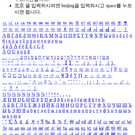
北京 을 입력하시려면
beijing
을 입력하시고 space를 누르
시면 됩니다.
ㅥ
ㅦ
ㅧ
ㅨ
ㅩ
ㅪ
ㅫ
ㅬ
ㅭ
ㅮ
ㅯ
ㅰ
ㅱ
ㅲ
ㅳ
ㅴ
ㅵ
ㅶ
ㅷ
ㅸ
ㅹ
ㅺ
ㅻ
ㅼ
ㅽ
ㅾ
ㅿ
ㆀ
ㆁ
ㆂ
ㆃ
ㆄ
ㆅ
ㆆ
ㆇ
ㆈ
ㆉ
ㆊ
ㆋ
ㆌ
ㆍ
ㆎ
Α
Β
Γ
Δ
Ε
Ζ
Η
Θ
Ι
Κ
Λ
Μ
Ν
Ξ
Ο
Π
Ρ
Σ
Τ
Υ
Φ
Χ
Ψ
Ω
α
β
γ
δ
ε
ζ
η
θ
ι
κ
λ
μ
ν
ξ
ο
π
ρ
σ
τ
υ
φ
χ
ψ
ω
á
à
Á
À
é
è
É
È
ç
Ç
ê
Ä
Ö
Ü
ä
ö
ü
ß
ְ
ֳ
ֲ
ֱ
ָ
ַ
ֵ
ֶ
ִ
ֹ
ּ
ֻ
ׂ
ׁ
ּ
ב
ה
נ
מ
צ
ת
ץ
ש
ד
ג
כ
ע
י
ח
ל
ך
ף
ק
ר
א
ט
ו
ן
ם
פ
‘
’
“
”
〔
〕
〈
〉
「
」
『
』
【
】
＂
（
）
［
］
｛
｝
±
×
÷
≠
≤
≥
∞
∴
♂
♀
∠
⊥
⌒
∂
∇
≡
≒
≪
≫
√
∽
∝
∵
∫
∬
∈
∋
⊆
⊇
⊂
⊃
∪
∩
∧
∨
￢
⇒
⇔
∀
∃
∮
∑
∏
＋
－
＜
＝
＞
、
。
·
‥
…
¨
〃
―
∥
＼
∼
´
～
ˇ
˘
˝
˚
˙
¸
˛
¡
¿
ː
！
＇
，
．
／
：
；
？
＾
＿
｀
｜
½
⅓
⅔
¼
¾
⅛
⅜
⅝
⅞
¹
²
³
⁴
ⁿ
₁
₂
₃
₄
Æ
Ð
Ħ
Ĳ
Ł
Ø
Œ
Þ
Ŧ
Ŋ
æ
đ
ð
ħ
ı
ĳ
ĸ
ŀ
ł
ø
œ
ß
þ
ŧ
ŋ
ŉ
А
Б
В
Г
Д
Е
Ё
Ж
З
И
Й
К
Л
М
Н
О
П
Р
С
Т
У
Ф
Х
Ц
Ч
Ш
Щ
Ъ
Ы
Ь
Э
Ю
Я
а
б
в
г
д
е
ё
ж
з
и
й
к
л
м
н
о
п
р
с
т
у
ф
х
ц
ч
ш
щ
ъ
ы
ь
э
ю
я
′
″
℃
Å
￠
￡
￥
¤
℉
‰
＄
％
Ｆ
￦
㎕
㎖
㎗
ℓ
㎘
㏄
㎣
㎤
㎥
㎦
㎙
㎚
㎛
㎜
㎝
㎞
㎟
㎠
㎡
㎢
㏊
㎍
㎎
㎏
㏏
㎈
㎉
㏈
㎧
㎨
㎰
㎱
㎲
㎳
㎴
㎵
㎶
㎷
㎸
㎹
㎀
㎁
㎂
㎃
㎄
㎺
㎻
㎽
㎾
㎿
㎐
㎑