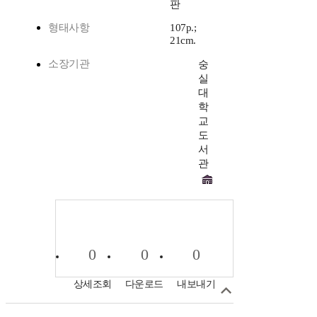
판
형태사항
107p.;
21cm.
소장기관
숭
실
대
학
교
도
서
관
0
0
0
상세조회
다운로드
내보내기