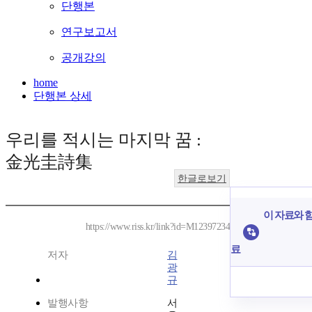
단행본
연구보고서
공개강의
home
단행본 상세
우리를 적시는 마지막 꿈 :
金光圭詩集
한글로보기
이 자료와 함
https://www.riss.kr/link?id=M12397234
료
저자
김
광
규
발행사항
서