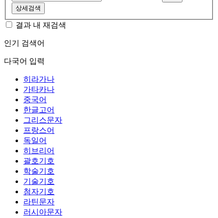
상세검색
결과 내 재검색
인기 검색어
다국어 입력
히라가나
가타카나
중국어
한글고어
그리스문자
프랑스어
독일어
히브리어
괄호기호
학술기호
기술기호
첨자기호
라틴문자
러시아문자