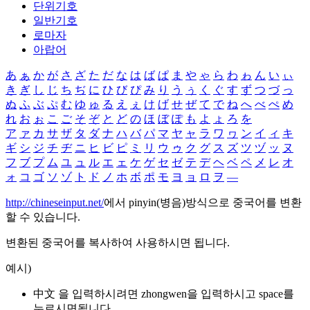
단위기호
일반기호
로마자
아랍어
あ
ぁ
か
が
さ
ざ
た
だ
な
は
ば
ぱ
ま
や
ゃ
ら
わ
ゎ
ん
い
ぃ
き
ぎ
し
じ
ち
ぢ
に
ひ
び
ぴ
み
り
う
ぅ
く
ぐ
す
ず
つ
づ
っ
ぬ
ふ
ぶ
ぷ
む
ゆ
ゅ
る
え
ぇ
け
げ
せ
ぜ
て
で
ね
へ
べ
ぺ
め
れ
お
ぉ
こ
ご
そ
ぞ
と
ど
の
ほ
ぼ
ぽ
も
よ
ょ
ろ
を
ア
ァ
カ
サ
ザ
タ
ダ
ナ
ハ
バ
パ
マ
ヤ
ャ
ラ
ワ
ヮ
ン
イ
ィ
キ
ギ
シ
ジ
チ
ヂ
ニ
ヒ
ビ
ピ
ミ
リ
ウ
ゥ
ク
グ
ス
ズ
ツ
ヅ
ッ
ヌ
フ
ブ
プ
ム
ユ
ュ
ル
エ
ェ
ケ
ゲ
セ
ゼ
テ
デ
ヘ
ベ
ペ
メ
レ
オ
ォ
コ
ゴ
ソ
ゾ
ト
ド
ノ
ホ
ボ
ポ
モ
ヨ
ョ
ロ
ヲ
―
http://chineseinput.net/
에서 pinyin(병음)방식으로 중국어를 변환
할 수 있습니다.
변환된 중국어를 복사하여 사용하시면 됩니다.
예시)
中文 을 입력하시려면
zhongwen
을 입력하시고 space를
누르시면됩니다.