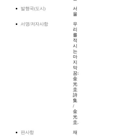
발행국(도시)
서
울
서명/저자사항
우
리
를
적
시
는
마
지
막
꿈:
金
光
圭
詩
集
/
金
光
圭.
판사항
재