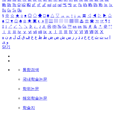
㎒
㎓
㎔
Ω
㏀
㏁
㎊
㎋
㎌
㏖
㏅
㎭
㎮
㎯
㏛
㎩
㎪
㎫
㎬
㏝
㏐
㏓
㏃
㏉
㏜
㏆
§
※
☆
★
○
●
◎
◇
◆
□
■
△
▽
→
←
↑
↓
↔
〓
◁
◀
▷
▶
♤
♠
♡
♥
♧
♣
⊙
◈
▣
◐
◑
▒
▤
▥
▨
▧
▦
▩
♨
☏
☎
☜
☞
¶
†
‡
↕
↗
↙
↖
↘
♭
♩
♪
♬
㉿
㈜
№
㏇
™
㏂
㏘
℡
＃
＆
＊
＠
ª
º
ⅰ
ⅱ
ⅲ
ⅳ
ⅴ
ⅵ
ⅶ
ⅷ
ⅸ
ⅹ
Ⅰ
Ⅱ
Ⅲ
Ⅳ
Ⅴ
Ⅵ
Ⅶ
Ⅷ
Ⅸ
Ⅹ
ا
ب
ت
ث
ج
ح
خ
د
ذ
ر
ز
س
ش
ص
ض
ط
ظ
ع
غ
ف
ق
ک
ل
م
ن
ه
و
ی
닫기
통합검색
국내학술논문
학위논문
해외학술논문
학술지