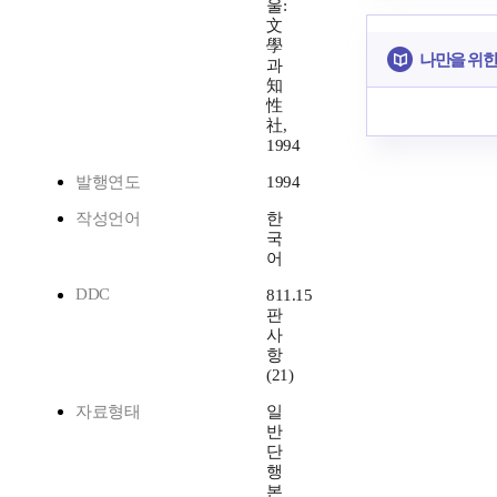
울:
文
學
나만을 위한
과
知
性
社,
1994
발행연도
1994
작성언어
한
국
어
DDC
811.15
판
사
항
(21)
자료형태
일
반
단
행
본